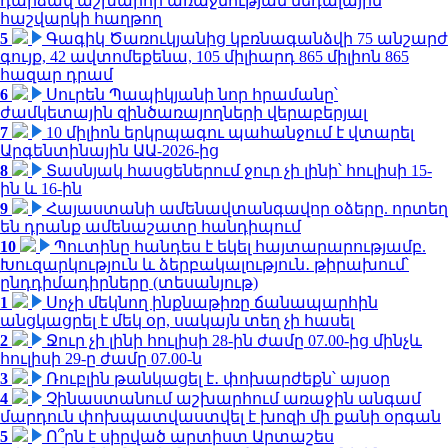
դարձավ աշխարհի առաջնության մեդալային
հաշվարկի հաղթող
5
Գագիկ Ծառուկյանից կբռնագանձվի 75 անշարժ
գույք, 42 ավտոմեքենա, 105 միլիարդ 865 միլիոն 865
հազար դրամ
6
Սուրեն Պապիկյանի նոր հրամանը՝
ժամկետային զինծառայողների վերաբերյալ
7
10 միլիոն երկրպագու պահանջում է վտարել
Արգենտինային ԱԱ-2026-ից
8
Տասնյակ հասցեներում ջուր չի լինի՝ հուլիսի 15-
ին և 16-ին
9
Հայաստանի ամենավտանգավոր օձերը. որտեղ
են դրանք ամենաշատը հանդիպում
10
Պուտինը հանդես է եկել հայտարարությամբ.
Խուզարկություն և ձերբակալություն․ թիրախում՝
ընդդիմադիրները (տեսանյութ)
1
Սոչի մեկնող ինքնաթիռը ճանապարհին
անցկացրել է մեկ օր, սակայն տեղ չի հասել
2
Ջուր չի լինի հուլիսի 28-ին ժամը 07.00-ից մինչև
հուլիսի 29-ը ժամը 07.00-ն
3
Ռուբլին թանկացել է․ փոխարժեքն՝ այսօր
4
Չինաստանում աշխարհում առաջին անգամ
մարդուն փոխպատվաստվել է խոզի մի քանի օրգան
5
Ո՞րն է սիրված արտիստ Արտաշես