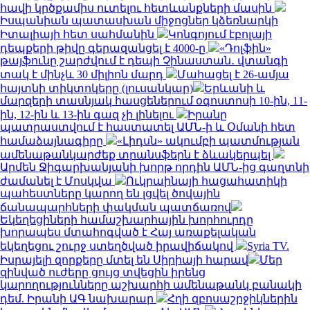
հավի կրծքամիս ուտելու հետևանքների մասին
Իսպանիան պատասխան միջոցներ կձեռնարկի
Իտալիայի հետ սահմանին
Կոնգոյում էբոլայի
դեպքերի թիվը գերազանցել է 4000-ը
«Դոլֆին»
թայֆունը շարժվում է դեպի Չինաստան․ վտանգի
տակ է մինչև 30 միլիոն մարդ
Մահացել է 26-ամյա
հայտնի տիկտոկերը (լուսանկար)
Երևանի և
մարզերի տասնյակ հասցեներում օգոստոսի 10-ին, 11-
ին, 12-ին և 13-ին գազ չի լինելու
Իրանը
պատրաստվում է հաստատել ԱՄՆ-ի և Օմանի հետ
համաձայնագիրը
«Լիդսն» ակումբի պատմության
ամենաթանկարժեք տրանսֆերն է ձևակերպել
Արմեն Ջիգարխանյանի խորթ որդին ԱՄՆ-ից գաղտնի
ժամանել է Մոսկվա
Ուկրաինայի հացահատիկի
պահեստները կարող են լցվել ծովային
ճանապարհների փակման պատճառով
Եկեղեցիների համաշխարհային խորհուրդը
խորապես մտահոգված է Հայ առաքելական
եկեղեցու շուրջ ստեղծված իրավիճակով
Syria TV.
Իսրայելի զորքերը մտել են Սիրիայի հարավ
Մեր
զինված ուժերը ցույց տվեցին իրենց
կարողությունները աշխարհի ամենաթանկ բանակի
դեմ. Իրանի ԱԳ նախարար
Հղի զբոսաշրջիկներին