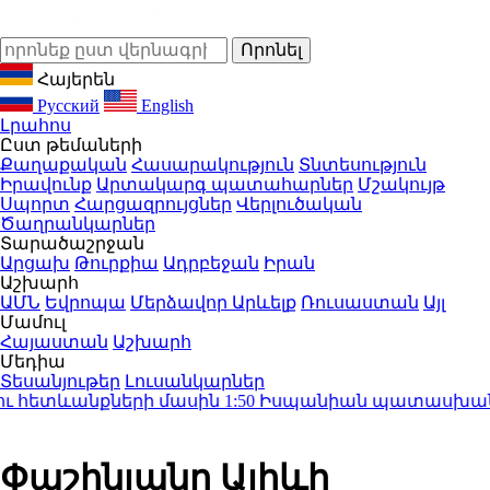
Հայերեն
Русский
English
Լրահոս
Ըստ թեմաների
Քաղաքական
Հասարակություն
Տնտեսություն
Իրավունք
Արտակարգ պատահարներ
Մշակույթ
Սպորտ
Հարցազրույցներ
Վերլուծական
Ծաղրանկարներ
Տարածաշրջան
Արցախ
Թուրքիա
Ադրբեջան
Իրան
Աշխարհ
ԱՄՆ
Եվրոպա
Մերձավոր Արևելք
Ռուսաստան
Այլ
Մամուլ
Հայաստան
Աշխարհ
Մեդիա
Տեսանյութեր
Լուսանկարներ
 հետևանքների մասին
1:50
Իսպանիան պատասխան միջո
Փաշինյանը Ալիևի