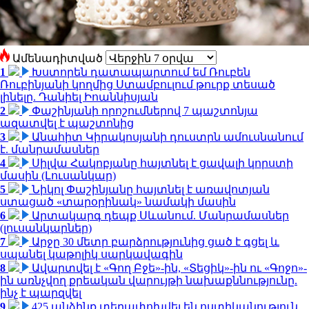
Ամենադիտված
1
Խստորեն դատապարտում եմ Ռուբեն
Ռուբինյանի կողմից Ստամբուլում թուրք տեսած
լինելը. Դանիել Իոաննիսյան
2
Փաշինյանի որոշումներով 7 պաշտոնյա
ազատվել է պաշտոնից
3
Անահիտ Կիրակոսյանի դուստրն ամուսնանում
է. մանրամասներ
4
Սիլվա Հակոբյանը հայտնել է ցավալի կորստի
մասին (Լուսանկար)
5
Նիկոլ Փաշինյանը հայտնել է առավոտյան
ստացած «տարօրինակ» նամակի մասին
6
Արտակարգ դեպք Սևանում. Մանրամասներ
(լուսանկարներ)
7
Արջը 30 մետր բարձրությունից ցած է գցել և
սպանել կաթոլիկ սարկավագին
8
Ավարտվել է «Գող Բջե»-ին, «Տեցիկ»-ին ու «Գոջո»-
ին առնչվող քրեական վարույթի նախաքննությունը.
ինչ է պարզվել
9
425 անձինք տեղափոխվել են ոստիկանություն․