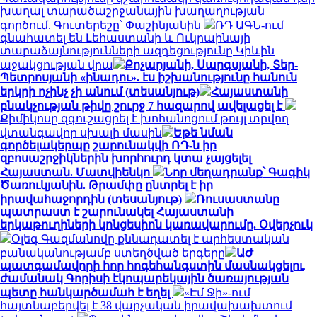
խաղալ տարածաշրջանային խաղաղության
գործում. Գուտերեշը՝ Փաշինյանին
ՌԴ ԱԳՆ-ում
գնահատել են Լեհաստանի և Ուկրաինայի
տարաձայնությունների ազդեցությունը Կիևին
աջակցության վրա
Քոչարյանի, Սարգսյանի, Տեր-
Պետրոսյանի «ինադու». էս իշխանությունը հանուն
երկրի ոչինչ չի անում (տեսանյութ)
Հայաստանի
բնակչության թիվը շուրջ 7 հազարով ավելացել է
Քիմիկոսը զգուշացրել է խոհանոցում թույլ տրվող
վտանգավոր սխալի մասին
Եթե նման
գործելակերպը շարունակվի ՌԴ-ն իր
զբոսաշրջիկներին խորհուրդ կտա չայցելել
Հայաստան. Մատվիենկո
Նոր մեղադրանք՝ Գագիկ
Ծառուկյանին. Թրամփը ընտրել է իր
իրավահաջորդին (տեսանյութ)
Ռուսաստանը
պատրաստ է շարունակել Հայաստանի
երկաթուղիների կոնցեսիոն կառավարումը. Օվերչուկ
Օլեգ Գազմանովը քննադատել է արհեստական
բանականությամբ ստեղծված երգերը
ԱԺ
պատգամավորի հոր հոգեհանգստին մասնակցելու
ժամանակ Գորիսի էկոպարեկային ծառայության
պետը հանկարծամահ է եղել
«Էմ Ջի»-ում
հայտնաբերվել է 38 վարչական իրավախախտում