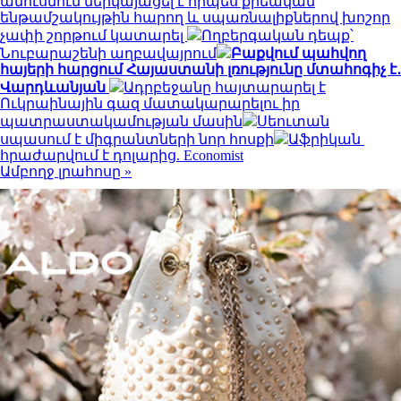
ամուսնուն ներկայացել է որպես քրեական
ենթամշակույթին հարող և սպառնալիքներով խոշոր
չափի շորթում կատարել
Ողբերգական դեպք՝
Նուբարաշենի աղբավայրում
Բաքվում պահվող
հայերի հարցում Հայաստանի լռությունը մտահոգիչ է․
Վարդևանյան
Ադրբեջանը հայտարարել է
Ուկրաինային գազ մատակարարելու իր
պատրաստակամության մասին
Սեուտան
սպասում է միգրանտների նոր հոսքի
Աֆրիկան ​​
հրաժարվում է դոլարից. Economist
Ամբողջ լրահոսը »