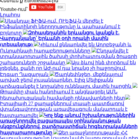
Հետևե՛ք Euromedia24-ին
Youtube-ում`
Լրահոս
Սկանդալ ՖԻՖԱ-ում․ ՈՒԵՖԱ-ն մերժել է
Ինֆանտինոյի ներողությունը և պահպանում է
բոյկոտը
Զոհասեղանին երևանցու կյանքն է․
Վարդանյանը՝ Երևանի օդի որակի մասին
(տեսանյութ)
Կիևում քննարկվել են Ադրբեջանի և
Ուկրաինայի հարաբերությունները
Ընդլայնվել է
տրանսպորտային ծախսի փոխհատուցման ծրագրի
շահառուների շրջանակը
Այս ձևով ինձ փորձում են
լռեցնել, քանի որ ԱԺ-ում դա նրանց չի հաջողվում․
Էդգար Ղազարյան
Ծաղկեփնջեր, մեքենայում
արված ջերմ լուսանկարներ. Էլիզ Մելիքյանն
արձագանքել է կողակից ունենալու մասին հարցին
Թրամփը փակ հանդիպում է անցկացրել ԱՄՆ
հետախուզական համայնքի ղեկավարների հետ
Իտալիայի 27 քաղաքներում տապի պատճառով
վտանգավորության առավելագույն մակարդակ է
հայտարարվել
Կոչ ենք անում իշխանություններին
առաջնորդվել բացառապես օրինականության
սկզբունքներով. բարձրաստիճան հոգեւորականների
հայտարարությունը
Ձեր առաջնորդությամբ ՀՀ
Կառավարությունը կշարունակի կառուցողական դեր