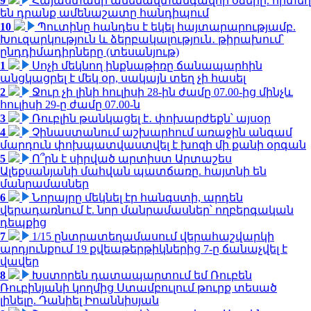
9
Հայաստանի ամենավտանգավոր օձերը. որտեղ
են դրանք ամենաշատը հանդիպում
10
Պուտինը հանդես է եկել հայտարարությամբ.
Խուզարկություն և ձերբակալություն․ թիրախում՝
ընդդիմադիրները (տեսանյութ)
1
Սոչի մեկնող ինքնաթիռը ճանապարհին
անցկացրել է մեկ օր, սակայն տեղ չի հասել
2
Ջուր չի լինի հուլիսի 28-ին ժամը 07.00-ից մինչև
հուլիսի 29-ը ժամը 07.00-ն
3
Ռուբլին թանկացել է․ փոխարժեքն՝ այսօր
4
Չինաստանում աշխարհում առաջին անգամ
մարդուն փոխպատվաստվել է խոզի մի քանի օրգան
5
Ո՞րն է սիրված արտիստ Արտաշես
Ալեքսանյանի մահվան պատճառը. հայտնի են
մանրամասներ
6
Նորայրը մեկնել էր հանգստի, արդեն
վերադառնում է. նոր մանրամասներ՝ ողբերգական
դեպքից
7
1/15 ընտրատեղամասում վերահաշվարկի
արդյունքում 19 քվեաթերթիկներից 7-ը ճանաչվել է
վավեր
8
Խստորեն դատապարտում եմ Ռուբեն
Ռուբինյանի կողմից Ստամբուլում թուրք տեսած
լինելը. Դանիել Իոաննիսյան