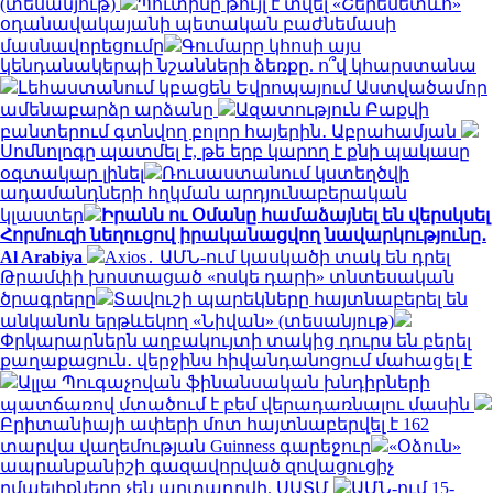
(տեսանյութ)
Պուտինը թույլ է տվել «Շերեմետևո»
օդանավակայանի պետական բաժնեմասի
մասնավորեցումը
Գումարը կհոսի այս
կենդանակերպի նշանների ձեռքը. ո՞վ կհարստանա
Լեհաստանում կբացեն Եվրոպայում Աստվածամոր
ամենաբարձր արձանը
Ազատություն Բաքվի
բանտերում գտնվող բոլոր հայերին․ Աբրահամյան
Սոմնոլոգը պատմել է, թե երբ կարող է քնի պակասը
օգտակար լինել
Ռուսաստանում կստեղծվի
ադամանդների հղկման արդյունաբերական
կլաստեր
Իրանն ու Օմանը համաձայնել են վերսկսել
Հորմուզի նեղուցով իրականացվող նավարկությունը․
Al Arabiya
Axios․ ԱՄՆ-ում կասկածի տակ են դրել
Թրամփի խոստացած «ոսկե դարի» տնտեսական
ծրագրերը
Տավուշի պարեկները հայտնաբերել են
անկանոն երթևեկող «Նիվան» (տեսանյութ)
Փրկարարներն աղբակույտի տակից դուրս են բերել
քաղաքացուն․ վերջինս հիվանդանոցում մահացել է
Ալլա Պուգաչովան ֆինանսական խնդիրների
պատճառով մտածում է բեմ վերադառնալու մասին
Բրիտանիայի ափերի մոտ հայտնաբերվել է 162
տարվա վաղեմության Guinness գարեջուր
«Օձուն»
ապրանքանիշի գազավորված զովացուցիչ
ըմպելիքները չեն արտադրվի. ՍԱՏՄ
ԱՄՆ-ում 15-