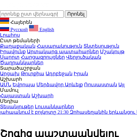
Հայերեն
Русский
English
Լրահոս
Ըստ թեմաների
Քաղաքական
Հասարակություն
Տնտեսություն
Իրավունք
Արտակարգ պատահարներ
Մշակույթ
Սպորտ
Հարցազրույցներ
Վերլուծական
Ծաղրանկարներ
Տարածաշրջան
Արցախ
Թուրքիա
Ադրբեջան
Իրան
Աշխարհ
ԱՄՆ
Եվրոպա
Մերձավոր Արևելք
Ռուսաստան
Այլ
Մամուլ
Հայաստան
Աշխարհ
Մեդիա
Տեսանյութեր
Լուսանկարներ
հպանում է բոյկոտը
21:30
Զոհասեղանին երևանցու կյան
Շոգից պաշտպանվելու