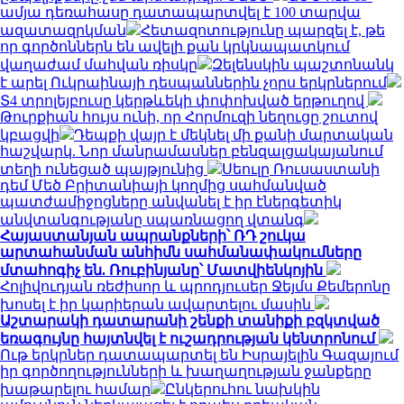
ամյա դեռահասը դատապարտվել է 100 տարվա
ազատազրկման
Հետազոտությունը պարզել է, թե
որ գործոններն են ավելի քան կրկնապատկում
վաղաժամ մահվան ռիսկը
Զելենսկին պաշտոնանկ
է արել Ուկրաինայի դեսպաններին չորս երկրներում
Տ4 տրոլեյբուսը կերթևեկի փոփոխված երթուղով
Թուրքիան հույս ունի, որ Հորմուզի նեղուցը շուտով
կբացվի
Դեպքի վայր է մեկնել մի քանի մարտական
հաշվարկ. Նոր մանրամասներ բենզալցակայանում
տեղի ունեցած պայթյունից
Սեուլը Ռուսաստանի
դեմ Մեծ Բրիտանիայի կողմից սահմանված
պատժամիջոցները անվանել է իր էներգետիկ
անվտանգությանը սպառնացող վտանգ
Հայաստանյան ապրանքների՝ ՌԴ շուկա
արտահանման անհիմն սահմանափակումները
մտահոգիչ են. Ռուբինյանը՝ Մատվիենկոյին
Հոլիվուդյան ռեժիսոր և պրոդյուսեր Ջեյմս Քեմերոնը
խոսել է իր կարիերան ավարտելու մասին
Աշտարակի դատարանի շենքի տանիքի բզկտված
եռագույնը հայտնվել է ուշադրության կենտրոնում
Ութ երկրներ դատապարտել են Իսրայելին Գազայում
իր գործողությունների և խաղաղության ջանքերը
խաթարելու համար
Ընկերուհու նախկին