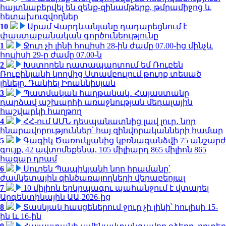
հայտնաբերվել են զենք-զինամթերք, թմրամիջոց և
հետախուզվողներ
10
Արամ Վարդևանյանը դադարեցնում է
փաստաբանական գործունեությունը
1
Ջուր չի լինի հուլիսի 28-ին ժամը 07.00-ից մինչև
հուլիսի 29-ը ժամը 07.00-ն
2
Խստորեն դատապարտում եմ Ռուբեն
Ռուբինյանի կողմից Ստամբուլում թուրք տեսած
լինելը. Դանիել Իոաննիսյան
3
Պատմական հաղթանակ․ Հայաստանը
դարձավ աշխարհի առաջնության մեդալային
հաշվարկի հաղթող
4
ՀՀ-ում ԱՄՆ դեսպանատնից լավ լուր․ նոր
հնարավորություններ՝ հայ զինվորականների համար
5
Գագիկ Ծառուկյանից կբռնագանձվի 75 անշարժ
գույք, 42 ավտոմեքենա, 105 միլիարդ 865 միլիոն 865
հազար դրամ
6
Սուրեն Պապիկյանի նոր հրամանը՝
ժամկետային զինծառայողների վերաբերյալ
7
10 միլիոն երկրպագու պահանջում է վտարել
Արգենտինային ԱԱ-2026-ից
8
Տասնյակ հասցեներում ջուր չի լինի՝ հուլիսի 15-
ին և 16-ին