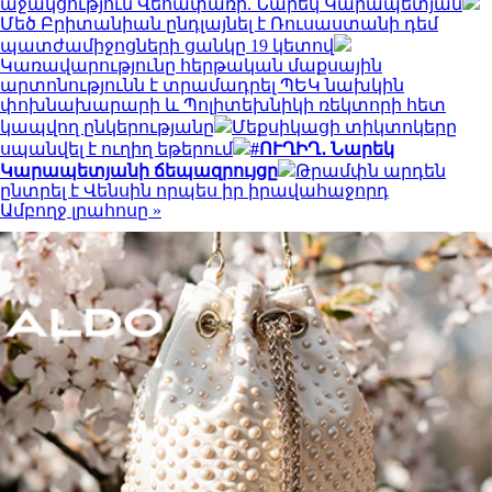
աջակցություն Վեհափառի. Նարեկ Կարապետյան
Մեծ Բրիտանիան ընդլայնել է Ռուսաստանի դեմ
պատժամիջոցների ցանկը 19 կետով
Կառավարությունը հերթական մաքսային
արտոնությունն է տրամադրել ՊԵԿ նախկին
փոխնախարարի և Պոլիտեխնիկի ռեկտորի հետ
կապվող ընկերությանը
Մեքսիկացի տիկտոկերը
սպանվել է ուղիղ եթերում
#ՈՒՂԻՂ․ Նարեկ
Կարապետյանի ճեպազրույցը
Թրամփն արդեն
ընտրել է Վենսին որպես իր իրավահաջորդ
Ամբողջ լրահոսը »