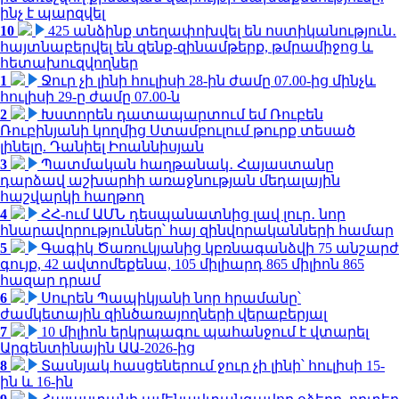
ինչ է պարզվել
10
425 անձինք տեղափոխվել են ոստիկանություն․
հայտնաբերվել են զենք-զինամթերք, թմրամիջոց և
հետախուզվողներ
1
Ջուր չի լինի հուլիսի 28-ին ժամը 07.00-ից մինչև
հուլիսի 29-ը ժամը 07.00-ն
2
Խստորեն դատապարտում եմ Ռուբեն
Ռուբինյանի կողմից Ստամբուլում թուրք տեսած
լինելը. Դանիել Իոաննիսյան
3
Պատմական հաղթանակ․ Հայաստանը
դարձավ աշխարհի առաջնության մեդալային
հաշվարկի հաղթող
4
ՀՀ-ում ԱՄՆ դեսպանատնից լավ լուր․ նոր
հնարավորություններ՝ հայ զինվորականների համար
5
Գագիկ Ծառուկյանից կբռնագանձվի 75 անշարժ
գույք, 42 ավտոմեքենա, 105 միլիարդ 865 միլիոն 865
հազար դրամ
6
Սուրեն Պապիկյանի նոր հրամանը՝
ժամկետային զինծառայողների վերաբերյալ
7
10 միլիոն երկրպագու պահանջում է վտարել
Արգենտինային ԱԱ-2026-ից
8
Տասնյակ հասցեներում ջուր չի լինի՝ հուլիսի 15-
ին և 16-ին