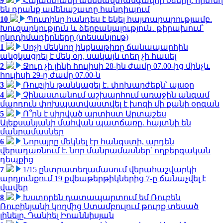
9
Հայաստանի ամենավտանգավոր օձերը. որտեղ
են դրանք ամենաշատը հանդիպում
10
Պուտինը հանդես է եկել հայտարարությամբ.
Խուզարկություն և ձերբակալություն․ թիրախում՝
ընդդիմադիրները (տեսանյութ)
1
Սոչի մեկնող ինքնաթիռը ճանապարհին
անցկացրել է մեկ օր, սակայն տեղ չի հասել
2
Ջուր չի լինի հուլիսի 28-ին ժամը 07.00-ից մինչև
հուլիսի 29-ը ժամը 07.00-ն
3
Ռուբլին թանկացել է․ փոխարժեքն՝ այսօր
4
Չինաստանում աշխարհում առաջին անգամ
մարդուն փոխպատվաստվել է խոզի մի քանի օրգան
5
Ո՞րն է սիրված արտիստ Արտաշես
Ալեքսանյանի մահվան պատճառը. հայտնի են
մանրամասներ
6
Նորայրը մեկնել էր հանգստի, արդեն
վերադառնում է. նոր մանրամասներ՝ ողբերգական
դեպքից
7
1/15 ընտրատեղամասում վերահաշվարկի
արդյունքում 19 քվեաթերթիկներից 7-ը ճանաչվել է
վավեր
8
Խստորեն դատապարտում եմ Ռուբեն
Ռուբինյանի կողմից Ստամբուլում թուրք տեսած
լինելը. Դանիել Իոաննիսյան