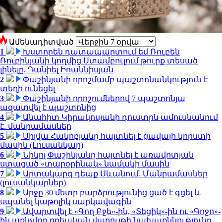
Ամենադիտված
1
Խստորեն դատապարտում եմ Ռուբեն
Ռուբինյանի կողմից Ստամբուլում թուրք տեսած
լինելը. Դանիել Իոաննիսյան
2
Փաշինյանի որոշմամբ պաշտոնանկություն է
տեղի ունեցել
3
Փաշինյանի որոշումներով 7 պաշտոնյա
ազատվել է պաշտոնից
4
Անահիտ Կիրակոսյանի դուստրն ամուսնանում
է. մանրամասներ
5
Սիլվա Հակոբյանը հայտնել է ցավալի կորստի
մասին (Լուսանկար)
6
Նիկոլ Փաշինյանը հայտնել է առավոտյան
ստացած «տարօրինակ» նամակի մասին
7
Արտակարգ դեպք Սևանում. Մանրամասներ
(լուսանկարներ)
8
Արջը 30 մետր բարձրությունից ցած է գցել և
սպանել կաթոլիկ սարկավագին
9
Ավարտվել է «Գող Բջե»-ին, «Տեցիկ»-ին ու «Գոջո»-
ին առնչվող քրեական վարույթի նախաքննությունը.