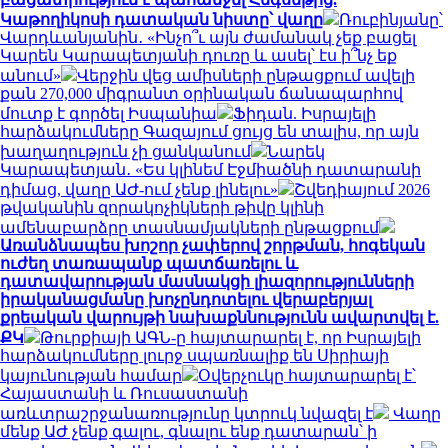
Կաթողիկոսի դատական նիստը՝ վաղը
Ռուբինյանը՝
Վարդևանյանին․ «Ինչո՞ւ այն ժամանակ չեք բացել
Կարեն Կարապետյանի դուռը և ասել՝ էս ի՞նչ եք
անում»
Վերջին վեց ամիսների ընթացքում ավելի
քան 270,000 միգրանտ օրինական ճանապարհով
մուտք է գործել Իսպանիա
Ֆիդան. Իսրայելի
հարձակումները Գազայում ցույց են տալիս, որ այն
խաղաղություն չի ցանկանում
Նարեկ
Կարապետյան․ «Ես կլինեմ Էջմիածնի դատարանի
դիմաց, վաղը ԱԺ-ում չենք լինելու»
Շվեդիայում 2026
թվականին զորակոչիկների թիվը կլինի
ամենաբարձրը տասնամյակների ընթացքում
Առանձնապես խոշոր չափերով շորթման, հոգեկան
ուժեղ տառապանք պատճառելու և
դատավարության մասնակցի լիազորությունների
իրականացմանը խոչընդոտելու վերաբերյալ
քրեական վարույթի նախաքննությունն ավարտվել է.
ՔԿ
Թուրքիայի ԱԳՆ-ը հայտարարել է, որ Իսրայելի
հարձակումները լուրջ սպառնալիք են Սիրիայի
կայունության համար
Օվերչուկը հայտարարել է՝
Հայաստանի և Ռուսաստանի
առևտրաշրջանառությունը կտրուկ նվազել է
Վաղը
մենք ԱԺ չենք գալու, գնալու ենք դատարան՝ ի