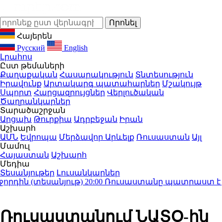
Հայերեն
Русский
English
Լրահոս
Ըստ թեմաների
Քաղաքական
Հասարակություն
Տնտեսություն
Իրավունք
Արտակարգ պատահարներ
Մշակույթ
Սպորտ
Հարցազրույցներ
Վերլուծական
Ծաղրանկարներ
Տարածաշրջան
Արցախ
Թուրքիա
Ադրբեջան
Իրան
Աշխարհ
ԱՄՆ
Եվրոպա
Մերձավոր Արևելք
Ռուսաստան
Այլ
Մամուլ
Հայաստան
Աշխարհ
Մեդիա
Տեսանյութեր
Լուսանկարներ
ին (տեսանյութ)
20:00
Ռուսաստանը պատրաստ է շարու
Ռուսաստանում ՆԱՏՕ-ին