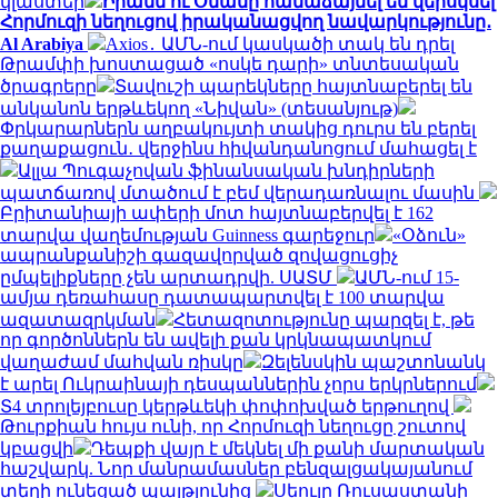
կլաստեր
Իրանն ու Օմանը համաձայնել են վերսկսել
Հորմուզի նեղուցով իրականացվող նավարկությունը․
Al Arabiya
Axios․ ԱՄՆ-ում կասկածի տակ են դրել
Թրամփի խոստացած «ոսկե դարի» տնտեսական
ծրագրերը
Տավուշի պարեկները հայտնաբերել են
անկանոն երթևեկող «Նիվան» (տեսանյութ)
Փրկարարներն աղբակույտի տակից դուրս են բերել
քաղաքացուն․ վերջինս հիվանդանոցում մահացել է
Ալլա Պուգաչովան ֆինանսական խնդիրների
պատճառով մտածում է բեմ վերադառնալու մասին
Բրիտանիայի ափերի մոտ հայտնաբերվել է 162
տարվա վաղեմության Guinness գարեջուր
«Օձուն»
ապրանքանիշի գազավորված զովացուցիչ
ըմպելիքները չեն արտադրվի. ՍԱՏՄ
ԱՄՆ-ում 15-
ամյա դեռահասը դատապարտվել է 100 տարվա
ազատազրկման
Հետազոտությունը պարզել է, թե
որ գործոններն են ավելի քան կրկնապատկում
վաղաժամ մահվան ռիսկը
Զելենսկին պաշտոնանկ
է արել Ուկրաինայի դեսպաններին չորս երկրներում
Տ4 տրոլեյբուսը կերթևեկի փոփոխված երթուղով
Թուրքիան հույս ունի, որ Հորմուզի նեղուցը շուտով
կբացվի
Դեպքի վայր է մեկնել մի քանի մարտական
հաշվարկ. Նոր մանրամասներ բենզալցակայանում
տեղի ունեցած պայթյունից
Սեուլը Ռուսաստանի