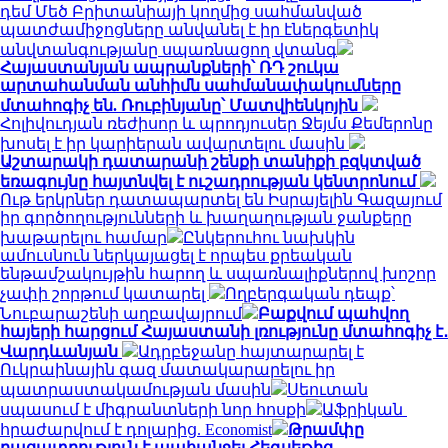
դեմ Մեծ Բրիտանիայի կողմից սահմանված
պատժամիջոցները անվանել է իր էներգետիկ
անվտանգությանը սպառնացող վտանգ
Հայաստանյան ապրանքների՝ ՌԴ շուկա
արտահանման անհիմն սահմանափակումները
մտահոգիչ են. Ռուբինյանը՝ Մատվիենկոյին
Հոլիվուդյան ռեժիսոր և պրոդյուսեր Ջեյմս Քեմերոնը
խոսել է իր կարիերան ավարտելու մասին
Աշտարակի դատարանի շենքի տանիքի բզկտված
եռագույնը հայտնվել է ուշադրության կենտրոնում
Ութ երկրներ դատապարտել են Իսրայելին Գազայում
իր գործողությունների և խաղաղության ջանքերը
խաթարելու համար
Ընկերուհու նախկին
ամուսնուն ներկայացել է որպես քրեական
ենթամշակույթին հարող և սպառնալիքներով խոշոր
չափի շորթում կատարել
Ողբերգական դեպք՝
Նուբարաշենի աղբավայրում
Բաքվում պահվող
հայերի հարցում Հայաստանի լռությունը մտահոգիչ է․
Վարդևանյան
Ադրբեջանը հայտարարել է
Ուկրաինային գազ մատակարարելու իր
պատրաստակամության մասին
Սեուտան
սպասում է միգրանտների նոր հոսքի
Աֆրիկան ​​
հրաժարվում է դոլարից. Economist
Թրամփը
բացատրություն է պահանջել Հեգսեթից.