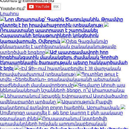
Հետևե՛ք Euromedia24-ին
Youtube-ում`
Լրահոս
Նոր մեղադրանք՝ Գագիկ Ծառուկյանին. Թրամփը
ընտրել է իր իրավահաջորդին (տեսանյութ)
Ռուսաստանը պատրաստ է շարունակել
Հայաստանի երկաթուղիների կոնցեսիոն
կառավարումը. Օվերչուկ
Օլեգ Գազմանովը
քննադատել է արհեստական բանականությամբ
ստեղծված երգերը
ԱԺ պատգամավորի հոր
հոգեհանգստին մասնակցելու ժամանակ Գորիսի
էկոպարեկային ծառայության պետը հանկարծամահ
է եղել
«Էմ Ջի»-ում հայտնաբերվել է 38 վարչական
իրավախախտում (տեսանյութ)
Պուտինը թույլ է
տվել «Շերեմետևո» օդանավակայանի պետական
բաժնեմասի մասնավորեցումը
Գումարը կհոսի այս
կենդանակերպի նշանների ձեռքը. ո՞վ կհարստանա
Լեհաստանում կբացեն Եվրոպայում Աստվածամոր
ամենաբարձր արձանը
Ազատություն Բաքվի
բանտերում գտնվող բոլոր հայերին․ Աբրահամյան
Սոմնոլոգը պատմել է, թե երբ կարող է քնի պակասը
օգտակար լինել
Ռուսաստանում կստեղծվի
ադամանդների հղկման արդյունաբերական