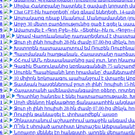
5
Սիլվա Հակոբյանը հայտնել է ցավալի կորստի մ
6
Chat GPT-ին հարցրեցի՝ ոնց գնամ եկեղեցի. 14-
7
Արտակարգ դեպք Սևանում. Մանրամասներ (լո
8
Արջը 30 մետր բարձրությունից ցած է գցել և ս
9
Ավարտվել է «Գող Բջե»-ին, «Տեցիկ»-ին ու «Գոջ
10
Արամ Վարդևանյանը դադարեցնում է փաստաբ
1
Ջուր չի լինի հուլիսի 28-ին ժամը 07.00-ից մինչև հո
2
Խստորեն դատապարտում եմ Ռուբեն Ռուբինյանի
3
Պատմական հաղթանակ․ Հայաստանը դարձավ 
4
ՀՀ-ում ԱՄՆ դեսպանատնից լավ լուր․ նոր հնար
5
Գագիկ Ծառուկյանից կբռնագանձվի 75 անշարժ գո
6
Սուրեն Պապիկյանի նոր հրամանը՝ ժամկետային
7
10 միլիոն երկրպագու պահանջում է վտարել Արգ
8
Տասնյակ հասցեներում ջուր չի լինի՝ հուլիսի 15-ին
9
Հայաստանի ամենավտանգավոր օձերը. որտեղ
10
Պուտինը հանդես է եկել հայտարարությամբ. Խո
1
Սոչի մեկնող ինքնաթիռը ճանապարհին անցկացրե
2
Ջուր չի լինի հուլիսի 28-ին ժամը 07.00-ից մինչև հո
3
Ռուբլին թանկացել է․ փոխարժեքն՝ այսօր
4
Չինաստանում աշխարհում առաջին անգամ մա
5
Ո՞րն է սիրված արտիստ Արտաշես Ալեքսանյա
6
Նորայրը մեկնել էր հանգստի, արդեն վերադառն