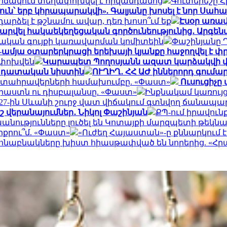
իճակում տեղափոխվել է հիվանդանոց
Գուտերեշը Հի
յուն՝ երբ կհրապարակվի». Գալյանը խոսել է նոր Ս
դարձել է թշնամու ավար, դեռ խոսո՞ւմ եք
Էսօր առավ
ժարվել հակաեկեղեցական գործունեությունից․ Արգենտ
տական գույքի կառավարման կոմիտեին
Փաշինյանը 
-ամյա օտարերկրացի երեխայի կյանքը հաջողվել է փր
ափոխվեն
Կարապետ Պողոսյանն ազատ կարձակվի վ
ն դատական նիստին
ՈՒՂԻՂ․ ՀՀ ԱԺ իններորդ գում
րտահրավերների համախումբը. «Փաստ»
Ուսուցիչը
աստն ու դիսբալանսը. «Փաստ»
Ինքնակամ կառույց
027-ին Սևանի շուրջ վատ վիճակում գտնվող ճանապար
 վերանայումներ․ Նիկոլ Փաշինյան
ՔՊ-ում իրավունք
անությունները լուծել են Կոտայքի մարզպետի թեկնա
րքրու՞մ. «Փաստ»
«Ուժեղ Հայաստան»-ը քննարկում 
հնաբնակները խիստ հիասթափված են նորերից. «Հ