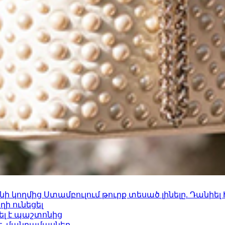
 կողմից Ստամբուլում թուրք տեսած լինելը. Դանիել
ի ունեցել
ել է պաշտոնից
է. մանրամասներ