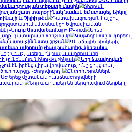
րոսիմայում իր ելույթում չի հիշատակել ԱՄՆ-ի մեղքը
ահամանադրության տեքստի մասին
Տիգրան
ոտյան շատ տարօրինակ նամակ եմ ստացել. Նիկոլ
ինայի և Չիլիի թեմ
Դատախազության հայցով
Ղրղզստանում կմասնակցի Եվրասիական
կել «Սուրբ Աստվածամայր» ԲԿ-ում
Երեք
աղը՝ դատարանի որոշմամբ
Կաթողիկոսը և գործով
արման առաջին նստաշրջան
Գնաճային ռիսկերի,
 ատեստավորումը չհաղթահարեց, կհեռանա
ները հաշվառելու ընթացակարգում նոր
հ չունենանք. Նիկոլ Փաշինյան
Նոր ձևավորված
 չունեն իրենց վիրավորվածությունը ցույց տալ.
ծուի հարցը. «Ժողովուրդ»
Ընտրություններն
է ԱԺ երեք մշտական հանձնաժողովների
րապարակ»
Նոր պարտքեր են ներգրավում ճեղքերը