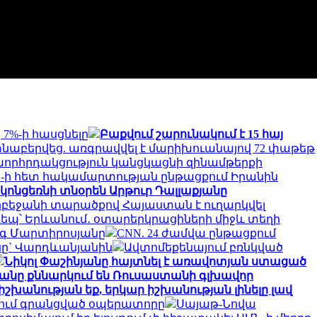
 7%-ի հասցնելը
Բաքվում շարունակում է 15 հայ
նաբերվեց. առգրավվել է մարիխուանայով 72 փաթեթ
րհրդակցություն կանցկացնի զինամթերքի
 ԱՄՆ-ի հետ հակամարտության ընթացքում Իրանին
 կոնցեռնի տնօրեն Արթուր Դալլաքյանը
բեջանի տարածքով Հայաստան է ուղարկվել
եպ՝ Երևանում․ օտարերկրացիների միջև տեղի
ագ Մարտիրոսյանը
CNN. 24 ժամվա ընթացքում
յանը` Վարդևանյանին
Ավտոմեքենայում բռնկված
Նիկոլ Փաշինյանը հայտնել է առավոտյան ստացած
անը քննարկում են Ռուսաստանի գլխավոր
իշխանության եք, երկար իշխանության լինելը լավ
յում գրանցված օպերատորը
Սայաթ-Նովա