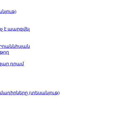
նյութ)
նչ է պարզվել
 Իոաննիսյան
թող
ազար դրամ
իմադիրները (տեսանյութ)