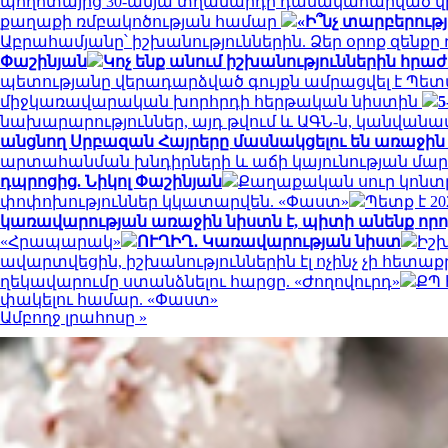
պողոտայից 30-ամյա տղամարդը դանակահարված վ
քաղաքի ռմբակոծության համար
«Ի՞նչ տարբերութ
Աբրահամյանը՝ իշխանություններին. Ձեր օրոք զենքը 
Փաշինյան
Կոչ ենք անում իշխանություններին հրա
պետությանը վերադարձված գույքն ամրացվել է Պե
միջկառավարական խորհրդի հերթական նիստին
5
նախարարություններ, այդ թվում և ԱԳՆ-ն, կանվան
անցնող Սրբազան Հայրերը մասնակցելու են առաջի
արտահանման խնդիրների և աճի կայունության մա
դպրոցից. Նիկոլ Փաշինյան
Քաղաքական սուր կոնտր
փոփոխություններ կկատարվեն. «Փաստ»
Պետք է 2
կառավարության առաջին նիստն է, պիտի անենք որոշ
«Հրապարակ»
ՈՒՂԻՂ․ Կառավարության նիստ
Իշխ
ավարտվեցին, իշխանություններին էլ ոչինչ չի հետաք
ղեկավարումը ստանձնելու հարցը. «Ժողովուրդ»
ՔՊ 
փակելու համար. «Փաստ»
Ամբողջ լրահոսը »