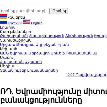
Հայերեն
Русский
English
Լրահոս
Ըստ թեմաների
Քաղաքական
Հասարակություն
Տնտեսություն
Իրավո
Տարածաշրջան
Արցախ
Թուրքիա
Ադրբեջան
Իրան
Աշխարհ
ԱՄՆ
Եվրոպա
Մերձավոր Արևելք
Ռուսաստան
Այլ
Մամուլ
Հայաստան
Աշխարհ
Մեդիա
Տեսանյութեր
Լուսանկարներ
12:27
Բաքվում շարունակում է 15
ՌԴ. Եվրամիությունը միտու
բանակցությունները