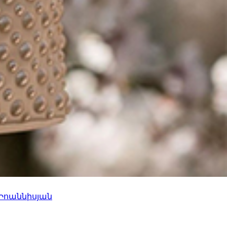
 Իոաննիսյան