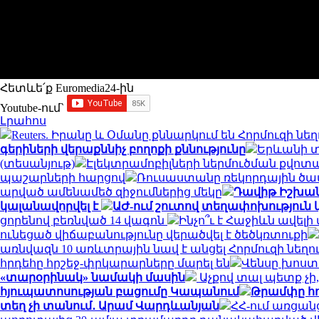
Հետևե՛ք Euromedia24-ին
Youtube-ում`
Լրահոս
Reuters. Իրանը և Օմանը քննարկում են Հորմուզի 
գերիների վերաքննիչ բողոքի քննությունը
Երևանի տ
(տեսանյութ)
Էլեկտրամոբիլների ներմուծման քվոտ
պաշարների հարցով
Ռուսաստանը ռեկորդային ծավա
արված ամենամեծ զիջումներից մեկը
Դավիթ Իշխանյ
կալանավորվել է
ԱԺ-ում շուտով տեղափոխություն կ
ցորենով բեռնված 14 վագոն
Ինչո՞ւ է Հաջիևն ավելի
ունեցած վիճաբանությունը վերածվել է ծեծկռտուքի
առնվազն 10 առևտրային նավ է անցել Հորմուզի նեղո
հրդեհը հրշեջ-փրկարարները մարել են
Վենսը խոստ
«տարօրինակ» նամակի մասին
Աչքով տալ պետք չ
հյուպատոսության բացումը Կապանում
Թրամփը հո
տեղ չի տանում․ Արամ Վարդևանյան
ՀՀ-ում առցան