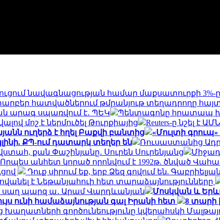
նեղուցում նավագնացության համար մաքսատուրքի 3%-ը
արբեր հատվածներում թմրանյութ տեղադրողը հայտ
ան արագ սպառվում է․ ՊԵԿ
Պենտագոնը հրատապ խո
լով մոշ է ներմուծել Թուրքիայից
Reuters-ը նշել է
անն ուղերձ է հղել Բաքվի բանտից
«Մուլտի գրուպ»
լինի. ՔՊ-ում դատարկ տեղեր են
Ռուսաստանից Ադր
 վստահ, քան Փաշինյանը․ Սուրեն Սուրենյանց
Միջադ
Որպես անհետ կորած որոնվում է 1992թ. ծնված Վահ
ւցով
Դուք սիրում եք, երբ Ձեզ գովում են. Գաբրիել
ովանել է Նեթանյահուի հետ տարաձայնությունները
ի, սաղ պարզ ա․ Արամ Վարդևանյան
Մոսկվան և Երև
ւյս ունի համաձայնության գալ Իրանի հետ
8 տարի 
ց խաղատների գործունեությունը կվերահսկի Մալթա