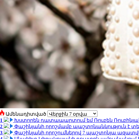
Ամենադիտված
1
Խստորեն դատապարտում եմ Ռուբեն Ռուբինյանի
2
Փաշինյանի որոշմամբ պաշտոնանկություն է տեղ
3
Փաշինյանի որոշումներով 7 պաշտոնյա ազատվ
4
Անահիտ Կիրակոսյանի դուստրն ամուսնանում 