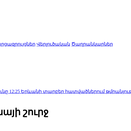
րցազրույցներ
Վերլուծական
Ծաղրանկարներ
ևանի տարբեր հատվածներում թմրանյութ տեղադրողը
այի շուրջ