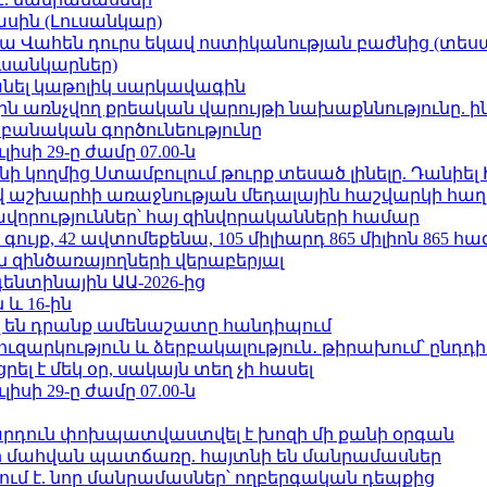
ասին (Լուսանկար)
ամյա Վահեն դուրս եկավ ոստիկանության բաժնից (տեսա
ւսանկարներ)
պանել կաթոլիկ սարկավագին
ո»-ին առնչվող քրեական վարույթի նախաքննությունը. ի
անական գործունեությունը
ւլիսի 29-ը ժամը 07.00-ն
 կողմից Ստամբուլում թուրք տեսած լինելը. Դանիել
աշխարհի առաջնության մեդալային հաշվարկի հաղ
ավորություններ՝ հայ զինվորականների համար
ւյք, 42 ավտոմեքենա, 105 միլիարդ 865 միլիոն 865 հ
 զինծառայողների վերաբերյալ
ենտինային ԱԱ-2026-ից
 և 16-ին
 են դրանք ամենաշատը հանդիպում
ւզարկություն և ձերբակալություն․ թիրախում՝ ընդդ
լ է մեկ օր, սակայն տեղ չի հասել
ւլիսի 29-ը ժամը 07.00-ն
րդուն փոխպատվաստվել է խոզի մի քանի օրգան
նի մահվան պատճառը. հայտնի են մանրամասներ
ում է. նոր մանրամասներ՝ ողբերգական դեպքից