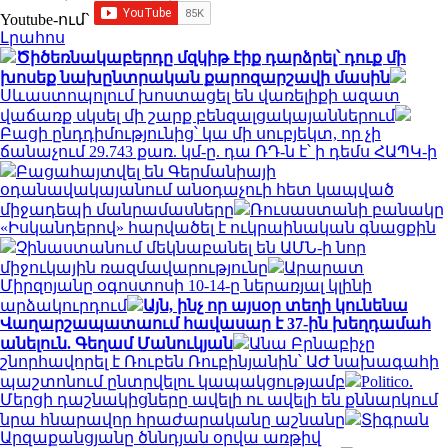
Youtube-ում`
Լրահոս
Ծիծեռնակաբերդը մզկիթ էիք դարձրել՝ դուք մի
խոսեք նախընտրական քարոզարշավի մասին
Սևաստոպոլում խոստացել են վառելիքի ազատ
վաճառք սկսել մի շարք բենզալցակայաններում
Բացի ընդդիմությունից՝ կա մի սուբյեկտ, որ չի
ճանաչում 29.743 քառ. կմ-ը. դա ՌԴ-ն է՝ ի դեմս ՀԱՊԿ-ի
Բացահայտվել են Գերմանիայի
օդանավակայանում անօդաչուի հետ կապված
միջադեպի մանրամասները
Ռուսաստանի բանակը
«Իսկանդերով» հարվածել է ուկրաինական գնացքին
Չինաստանում մեկնաբանել են ԱՄՆ-ի նոր
միջուկային ռազմավարությունը
Արարատ
Միրզոյանը օգոստոսի 10-14-ը ներառյալ կլինի
արձակուրդում
Այն, ինչ որ այսօր տեղի կունենա
Վաղարշապատաում հավասար է 37-ին խեղդամահ
անելուն. Գեղամ Մանուկյան
Անա Բրնաբիչը
շնորհավորել է Ռուբեն Ռուբինյանին՝ ԱԺ նախագահի
պաշտոնում ընտրվելու կապակցությամբ
Politico.
Մերցի դաշնակիցները ավելի ու ավելի են քննարկում
նրա հնարավոր հրաժարականը աշնանը
Տիգրան
Արզաքանցյանը ծննդյան օրվա առթիվ