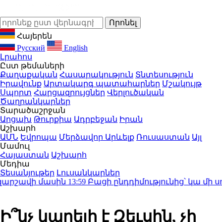
Հայերեն
Русский
English
Լրահոս
Ըստ թեմաների
Քաղաքական
Հասարակություն
Տնտեսություն
Իրավունք
Արտակարգ պատահարներ
Մշակույթ
Սպորտ
Հարցազրույցներ
Վերլուծական
Ծաղրանկարներ
Տարածաշրջան
Արցախ
Թուրքիա
Ադրբեջան
Իրան
Աշխարհ
ԱՄՆ
Եվրոպա
Մերձավոր Արևելք
Ռուսաստան
Այլ
Մամուլ
Հայաստան
Աշխարհ
Մեդիա
Տեսանյութեր
Լուսանկարներ
րշավի մասին
13:59
Բացի ընդդիմությունից՝ կա մի սուբյեկ
Ի՞նչ կարելի է Զեւսին, չի