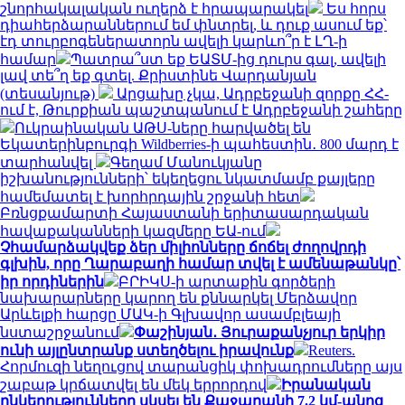
շնորհակալական ուղերձ է հրապարակել
Ես հորս
դիահերձարաններում եմ փնտրել, և դուք ասում եք՝
էդ տուրբոգեներատորն ավելի կարևո՞ր է ԼՂ-ի
համար
Պատրա՞ստ եք ԵԱՏՄ-ից դուրս գալ, ավելի
լավ տե՞ղ եք գտել. Քրիստինե Վարդանյան
(տեսանյութ)
Արցախը չկա, Ադրբեջանի զորքը ՀՀ-
ում է, Թուրքիան պաշտպանում է Ադրբեջանի շահերը
Ուկրաինական ԱԹՍ-ները հարվածել են
Եկատերինբուրգի Wildberries-ի պահեստին․ 800 մարդ է
տարհանվել
Գեղամ Մանուկյանը
իշխանությունների՝ եկեղեցու նկատմամբ քայլերը
համեմատել է խորհրդային շրջանի հետ
Բռնցքամարտի Հայաստանի երիտասարդական
հավաքականների կազմերը ԵԱ-ում
Չհամարձակվեք ձեր միլիոնները ճոճել ժողովրդի
գլխին, որը Ղարաբաղի համար տվել է ամենաթանկը՝
իր որդիներին
ԲՐԻԿՍ-ի արտաքին գործերի
նախարարները կարող են քննարկել Մերձավոր
Արևելքի հարցը ՄԱԿ-ի Գլխավոր ասամբլեայի
նստաշրջանում
Փաշինյան․ Յուրաքանչյուր երկիր
ունի այլընտրանք ստեղծելու իրավունք
Reuters.
Հորմուզի նեղուցով տարանցիկ փոխադրումները այս
շաբաթ կրճատվել են մեկ երրորդով
Իրանական
ընկերությունները սկսել են Քաջարանի 7.2 կմ-անոց