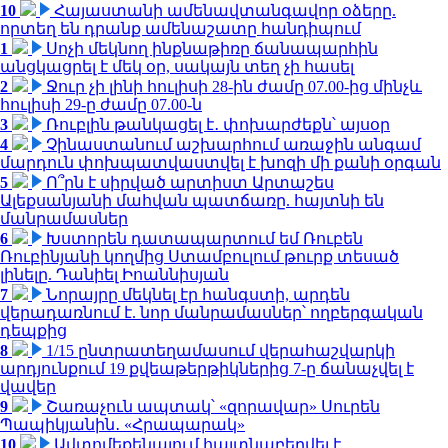
10
Հայաստանի ամենավտանգավոր օձերը.
որտեղ են դրանք ամենաշատը հանդիպում
1
Սոչի մեկնող ինքնաթիռը ճանապարհին
անցկացրել է մեկ օր, սակայն տեղ չի հասել
2
Ջուր չի լինի հուլիսի 28-ին ժամը 07.00-ից մինչև
հուլիսի 29-ը ժամը 07.00-ն
3
Ռուբլին թանկացել է․ փոխարժեքն՝ այսօր
4
Չինաստանում աշխարհում առաջին անգամ
մարդուն փոխպատվաստվել է խոզի մի քանի օրգան
5
Ո՞րն է սիրված արտիստ Արտաշես
Ալեքսանյանի մահվան պատճառը. հայտնի են
մանրամասներ
6
Խստորեն դատապարտում եմ Ռուբեն
Ռուբինյանի կողմից Ստամբուլում թուրք տեսած
լինելը. Դանիել Իոաննիսյան
7
Նորայրը մեկնել էր հանգստի, արդեն
վերադառնում է. նոր մանրամասներ՝ ողբերգական
դեպքից
8
1/15 ընտրատեղամասում վերահաշվարկի
արդյունքում 19 քվեաթերթիկներից 7-ը ճանաչվել է
վավեր
9
Շառաչուն ապտակ՝ «զորավար» Սուրեն
Պապիկյանին․ «Հրապարակ»
10
Ավտոմեքենայում հայտնաբերվել է