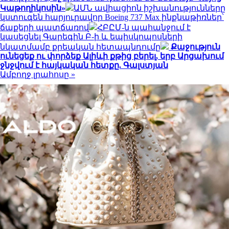
Կաթողիկոսին»
ԱՄՆ ավիացիոն իշխանությունները
կստուգեն հարյուրավոր Boeing 737 Max ինքնաթիռներ՝
ճաքերի պատճառով
ՀԲԸՄ-ն պահանջում է
կասեցնել Գարեգին Բ-ի և եպիսկոպոսների
նկատմամբ քրեական հետապնդումը
Քաջություն
ունեցեք ու փորձեք Ալիևի քթից բերել, երբ Արցախում
ջնջվում է հայկական հետքը. Գալստյան
Ամբողջ լրահոսը »