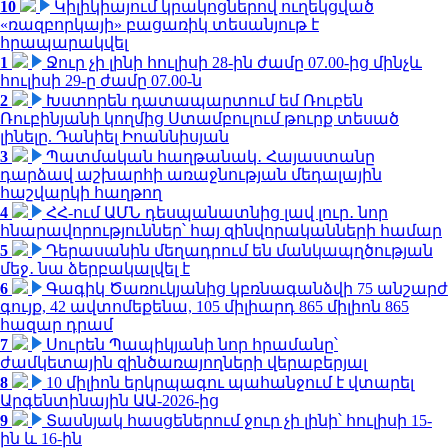
10
Կիլիկիայում կրակոցներով ուղեկցված
«ռազբորկայի» բացառիկ տեսանյութ է
հրապարակվել
1
Ջուր չի լինի հուլիսի 28-ին ժամը 07.00-ից մինչև
հուլիսի 29-ը ժամը 07.00-ն
2
Խստորեն դատապարտում եմ Ռուբեն
Ռուբինյանի կողմից Ստամբուլում թուրք տեսած
լինելը. Դանիել Իոաննիսյան
3
Պատմական հաղթանակ․ Հայաստանը
դարձավ աշխարհի առաջնության մեդալային
հաշվարկի հաղթող
4
ՀՀ-ում ԱՄՆ դեսպանատնից լավ լուր․ նոր
հնարավորություններ՝ հայ զինվորականների համար
5
Դերասանին մեղադրում են մանկապղծության
մեջ․ նա ձերբակալվել է
6
Գագիկ Ծառուկյանից կբռնագանձվի 75 անշարժ
գույք, 42 ավտոմեքենա, 105 միլիարդ 865 միլիոն 865
հազար դրամ
7
Սուրեն Պապիկյանի նոր հրամանը՝
ժամկետային զինծառայողների վերաբերյալ
8
10 միլիոն երկրպագու պահանջում է վտարել
Արգենտինային ԱԱ-2026-ից
9
Տասնյակ հասցեներում ջուր չի լինի՝ հուլիսի 15-
ին և 16-ին