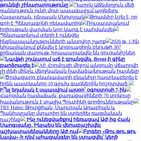
թունելի շինարարությունը
Դարոն Աճեմօղլուն մեծ
ցանկություն ունի մոտ ապագայում այցելելու
Հայաստան. դեսպան Մկրտչյան
Թրամփը նշել է, որ
գոհ է Պենտագոնի ղեկավարից
Ռուսաստանում
հղիության վարման նոր կարգ է սահմանվել
Պենտագոնում տեղի է ունեցել
ինքնասպանությունների անսովոր շարք
2026 թ. 1-ին
կիսամյակում քննվել է կոռուպցիոն բնույթի 307
քրեական վարույթ. հրապարակվել են ցուցանիշներ
Նավթի շուկայում աճ է գրանցվել․ Brent-ի գինը
բարձրացել է
AP. Հորմուզի միջով անցումը վճարովի
չի լինի մինչև վերջնական համաձայնության հասնելը
Ծովազարդ բնակավայրի բնակիչը հայտնաբերել է
իրեն պատկանող 10 գլուխ գառներին հոշոտված
Ի՞նչ եղանակ է սպասվում այսօր՝ օգոստոսի 7-ին
Հարցման համաձայն՝ քաղաքացիների 70 տոկոսը
հավանություն է տալիս Պուտինի գործունեությանը
TRT Haber. Թուրքիան, Սաուդյան Արաբիան և
Պակիստանը մտադիր են ստեղծել ռազմական
դաշինք
Ինչ ունեցվածքով հեռացավ ԱԺ-ից Հայկ
Սարգսյանը․ Ինչպես են վերաբաշխվել
աշխատասենյակները ԱԺ-ում
Բլոգեր «Թու-թու-թու
Լավա»-ի դեմ ահազանգեր են ստացվել՝ կեղծ