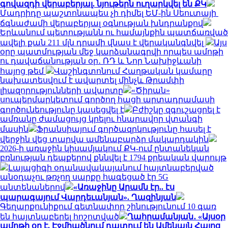
գովազդի վերաբերյալ. նյութերն ուղարկվել են ՔԿ
Մադրիդը պաշտոնապես չի դիմել ԵՄ-ին Սեուտայի ​​
ճգնաժամի վերաբերյալ օգնության խնդրանքով
Երևանում պետությանն ու համայնքին պատճառված
ավելի քան 211 մլն դրամի վնաս է վերականգնվել
Այս
օրը պատմության մեջ կարձանագրվի որպես ամոթի
ու դավաճանության օր․ ՌԴ և Նոր Նախիջևանի
հայոց թեմ
Վաշինգտոնում Հաղթական կամարը
նախատեսվում է ավարտել մինչև Թրամփի
լիազորությունների ավարտը
«Ծիրան»
սուպերմարկետում գործող հացի արտադրամասի
գործունեությունը կասեցվել է
Բժիշկը զգուշացրել է
ամռանը ժամացույց կրելու հնարավոր վտանգի
մասին
Ֆրանսիայում գործազրկությունը հասել է
վերջին վեց տարվա ամենաբարձր մակարդակին
2026-ի առաջին կիսամյակում ՔԿ-ում ընտանեկան
բռնության դեպքերով քննվել է 1794 քրեական վարույթ
Լայպցիգի օդանավակայանում հայտնաբերված
անօդաչու թռչող սարքը հագեցած էր 5G
անտենաներով
«Առաջինը Արամն էր.. էս
պարագայում Վարդեւանյան». Ղազինյան
Գեղարքունիքում գետնափոր շինությունում 10 գառ
են հայտնաբերել հոշոտված
Ղահրամանյան․ «Այսօր
ամոթի օր է, Էջմիածնում դատում են Ամենայն Հայոց