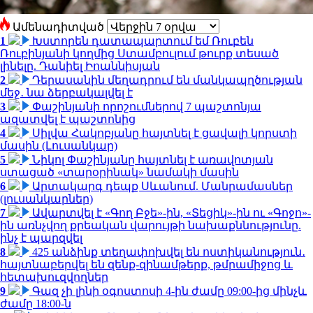
Ամենադիտված
1
Խստորեն դատապարտում եմ Ռուբեն
Ռուբինյանի կողմից Ստամբուլում թուրք տեսած
լինելը. Դանիել Իոաննիսյան
2
Դերասանին մեղադրում են մանկապղծության
մեջ․ նա ձերբակալվել է
3
Փաշինյանի որոշումներով 7 պաշտոնյա
ազատվել է պաշտոնից
4
Սիլվա Հակոբյանը հայտնել է ցավալի կորստի
մասին (Լուսանկար)
5
Նիկոլ Փաշինյանը հայտնել է առավոտյան
ստացած «տարօրինակ» նամակի մասին
6
Արտակարգ դեպք Սևանում. Մանրամասներ
(լուսանկարներ)
7
Ավարտվել է «Գող Բջե»-ին, «Տեցիկ»-ին ու «Գոջո»-
ին առնչվող քրեական վարույթի նախաքննությունը.
ինչ է պարզվել
8
425 անձինք տեղափոխվել են ոստիկանություն․
հայտնաբերվել են զենք-զինամթերք, թմրամիջոց և
հետախուզվողներ
9
Գազ չի լինի օգոստոսի 4-ին ժամը 09:00-ից մինչև
ժամը 18:00-ն