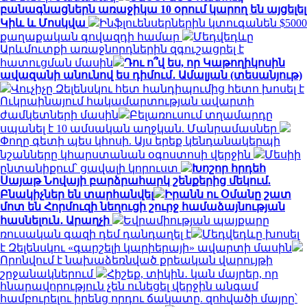
բանագնացներն առաջիկա 10 օրում կարող են այցելել
Կիև և Մոսկվա
Ինֆլուենսերներին կտուգանեն $5000
քաղաքական գովազդի համար
Մեդվեդևը
Արևմուտքի առաջնորդներին զգուշացրել է
հատուցման մասին
Դու ո՞վ ես, որ Կաթողիկոսին
ավազանի անունով ես դիմում․ Ամալյան (տեսանյութ)
Վուչիչը Զելենսկու հետ հանդիպումից հետո խոսել է
Ուկրաինայում հակամարտության ավարտի
ժամկետների մասին
Բելառուսում տղամարդը
սպանել է 10 ամսական աղջկան. Մանրամասներ
Փողը գետի պես կհոսի. Այս երեք կենդանակերպի
նշանները կհարստանան օգոստոսի վերջին
Մեսիի
ընտանիքում՝ ցավալի կորուստ
Խոշոր հրդեհ
Սայաթ Նովայի բարձրահարկ շենքերից մեկում.
Բնակիչներ են տարհանվել
Իրանն ու Օմանը շատ
մոտ են Հորմուզի նեղուցի շուրջ համաձայնության
հասնելուն․ Արաղչի
Եվրամիության պայքարը
ռուսական գազի դեմ դանդաղել է
Մեդվեդևը խոսել
է Զելենսկու «գարշելի կարիերայի» ավարտի մասին
Որոնվում է նախաձեռնված քրեական վարույթի
շրջանակներում
Հիշեք, տիկին․ կան մայրեր, որ
հնարավորություն չեն ունեցել վերջին անգամ
համբուրելու իրենց որդու ճակատը. զոհվածի մայրը՝