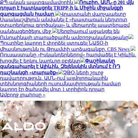
ՔՊ-ական պատգամավորին
Ռուբիո․ ԱՄՆ-ը 201 մլն
դոլար է հատկացրել TRIPP-ի և Միջին միջանցքի
զարգացման համար
Վրաստանի վարչապետը
Սաակաշվիլուն անվանել է «խայտառակ կեղտոտ
օտարերկրյա գործակալ» և մեղադրել պատերազմ
սանձազերծելու մեջ
Սերբիայում աջակցել են
Ուկրաինայի տարածքային ամբողջականությանը
Պուտինը կարող է փորձել ստուգել ՆԱՏՕ-ի
միասնությունն ու Թրամփի արձագանքը. CBS News
Ռուսաստանը «Իսկանդերներով» հարվածել է Կիևին․
խոցվել է երկու կարևոր օբյեկտ
Փաշինյանը
զանգահարել է Ալիևին. Զելենսկին մտնում է ՌԴ
դաշնակցի «տարածք»
ՉԹՕ-ների շուրջ
դավադրություն․ ԱՄՆ-ում այլմոլորակային
տեխնոլոգիաների ուսումնասիրության համար
կարող էր ծախսվել մոտ 1 տրիլիոն դոլար
Ամբողջ լրահոսը »