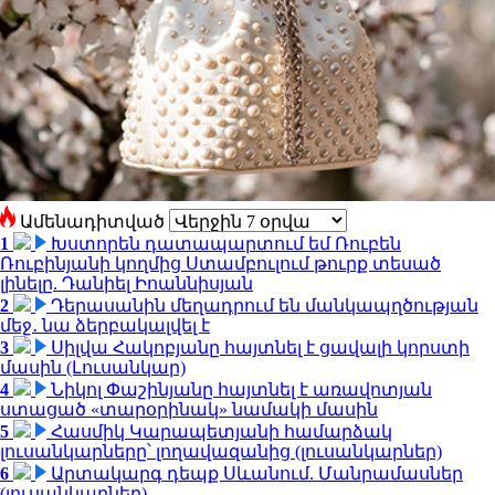
Ամենադիտված
1
Խստորեն դատապարտում եմ Ռուբեն
Ռուբինյանի կողմից Ստամբուլում թուրք տեսած
լինելը. Դանիել Իոաննիսյան
2
Դերասանին մեղադրում են մանկապղծության
մեջ․ նա ձերբակալվել է
3
Սիլվա Հակոբյանը հայտնել է ցավալի կորստի
մասին (Լուսանկար)
4
Նիկոլ Փաշինյանը հայտնել է առավոտյան
ստացած «տարօրինակ» նամակի մասին
5
Հասմիկ Կարապետյանի համարձակ
լուսանկարները՝ լողավազանից (լուսանկարներ)
6
Արտակարգ դեպք Սևանում. Մանրամասներ
(լուսանկարներ)