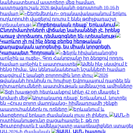
կանխատեսում աստղերը մեզ համար.
աստղագուշակ 2026 թվականի օգոստոսի 10-16-ի
համար
«Շերեմետևո» օդանավակայանում երկու
ուղևորուհի վազելով դուրս է եկել թռիչքադաշտ
(տեսանյութ)
Ողբերգական դեպք՝ Երևանում
Ընդդիմադիրների վիճակը նախանձելի չէ. իրենց
առաջ փորձառու դեմագոգներ են (տեսանյութ)
Կարևոր չի ով ինչ ձեռք բերեց հերթական
քաղաքական պրոցեսից, ես միայն կորցրեցի.
Կարապետ Պողոսյան
«Ֆելոն հիվանդանոցից
պոնչիկ ա ուզել». Գոռ Հակոբյանը իր ձեռքով որդու
համար պոնչիկ է պատրաստել
Ամեն ինչ սկսվում է
հենց հիմա․ Այս կենդանակերպի նշանների համար
բացվում է կյանքի բոլորովին նոր փուլ
2026
թվականի հունիսն ու հուլիսը Եվրոպայում դարձել են
դիտարկումների պատմության ամենաշոգ ամիսները
Տզի խայթոցի հետևանքով կինը 42 օր մնացել է
կոմայի մեջ
Արտակարգ դեպք՝ Երևանում․ կոտրել
են «Հույս բոլոր մարդկանց» հիմնադրամի շենքի
պատուհաններն ու դռները
Երևանում և
մարզերում երկար ժամանակ լույս չի լինելու
ԱՄՆ-ի
ոստիկանությունը բացահայտել է, թե որ
ֆուտբոլիստն է ամենաշատը uպառնալիքներ ստացել
ԱԱ-2026-ի ժամանակ
ՏԱՍՍ․ ԱՄՆ հատուկ