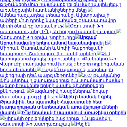
թռչունների մոտ հայտնաբերել են մարդկային լեզվի
առանցքային հատկանիշներից մեկը
Ամենահազվադեպ տեսարանը․ Ավստրալիայի
ափերի մոտ դրոնը նկարահանել է սապատավոր
կետի ծնունդը (տեսանյութ)
Օգոստոսի 9-ի
աստղագուշակը. Ի՞նչ են հուշում աստղերն այսօր
Օգոստոսի 9-ի օրվա խորհուրդը
Արգամ
Աբրահամյանը երկու ամսով կալանավորվել է
Միհրան Ծառուկյանի և Արփի Գաբրիելյանի
հանգիստը՝ Շանհայում (Լուսանկարներ)
Չեմ
կարողանում զսպել արցունքներս. «Բանակում»-ի
Վարուժը տաղավարում խոսել է եղբոր ողբերգական
կորստի մասին
Ինչպե՞ս պայքարել սեզոնային
ալերգիայի դեմ. պարզ մեթոդներ
2027 թվականից
Ֆինլանդիայի քաղաքացիություն ստանալու համար
պետք է հանձնել երկրի մասին գիտելիքների
քննություն
Բազմաթիվ հասցեներում երկար
ժամանակ գազ չի լինելու
Ալիևը նամակ է գրել
Թրամփին․ նա պատմել է Հայաստանի հետ
խաղաղության տնտեսական առավելությունների
մասին
Ի՞նչ եղանակ է սպասվում առաջիկա օրերին
Կիրակի օրը երկնքից հաջողություն կթափվի․
օգոստոսի 9-ի աստղագուշակ
Ինչ են