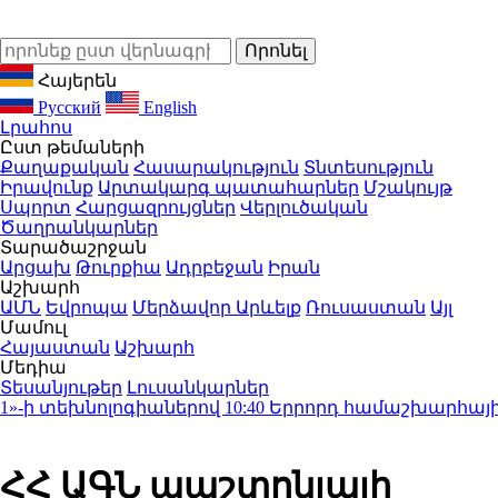
Հայերեն
Русский
English
Լրահոս
Ըստ թեմաների
Քաղաքական
Հասարակություն
Տնտեսություն
Իրավունք
Արտակարգ պատահարներ
Մշակույթ
Սպորտ
Հարցազրույցներ
Վերլուծական
Ծաղրանկարներ
Տարածաշրջան
Արցախ
Թուրքիա
Ադրբեջան
Իրան
Աշխարհ
ԱՄՆ
Եվրոպա
Մերձավոր Արևելք
Ռուսաստան
Այլ
Մամուլ
Հայաստան
Աշխարհ
Մեդիա
Տեսանյութեր
Լուսանկարներ
ի տեխնոլոգիաներով
10:40
Երրորդ համաշխարհային պա
ՀՀ ԱԳՆ պաշտոնյայի