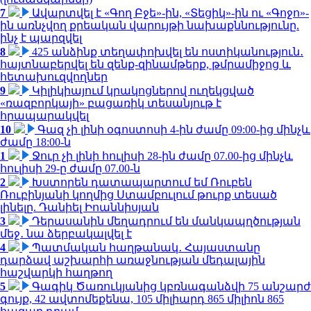
7
Ավարտվել է «Գող Բջե»-ին, «Տեցիկ»-ին ու «Գոջո»-
ին առնչվող քրեական վարույթի նախաքննությունը.
ինչ է պարզվել
8
425 անձինք տեղափոխվել են ոստիկանություն․
հայտնաբերվել են զենք-զինամթերք, թմրամիջոց և
հետախուզվողներ
9
Կիլիկիայում կրակոցներով ուղեկցված
«ռազբորկայի» բացառիկ տեսանյութ է
հրապարակվել
10
Գազ չի լինի օգոստոսի 4-ին ժամը 09:00-ից մինչև
ժամը 18:00-ն
1
Ջուր չի լինի հուլիսի 28-ին ժամը 07.00-ից մինչև
հուլիսի 29-ը ժամը 07.00-ն
2
Խստորեն դատապարտում եմ Ռուբեն
Ռուբինյանի կողմից Ստամբուլում թուրք տեսած
լինելը. Դանիել Իոաննիսյան
3
Դերասանին մեղադրում են մանկապղծության
մեջ․ նա ձերբակալվել է
4
Պատմական հաղթանակ․ Հայաստանը
դարձավ աշխարհի առաջնության մեդալային
հաշվարկի հաղթող
5
Գագիկ Ծառուկյանից կբռնագանձվի 75 անշարժ
գույք, 42 ավտոմեքենա, 105 միլիարդ 865 միլիոն 865