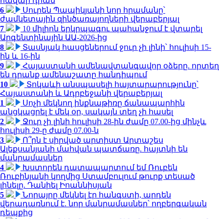
հազար դրամ
6
Սուրեն Պապիկյանի նոր հրամանը՝
ժամկետային զինծառայողների վերաբերյալ
7
10 միլիոն երկրպագու պահանջում է վտարել
Արգենտինային ԱԱ-2026-ից
8
Տասնյակ հասցեներում ջուր չի լինի՝ հուլիսի 15-
ին և 16-ին
9
Հայաստանի ամենավտանգավոր օձերը. որտեղ
են դրանք ամենաշատը հանդիպում
10
Տոկաևի անսպասելի հայտարարությունը՝
Հայաստանի և Ադրբեջանի վերաբերյալ
1
Սոչի մեկնող ինքնաթիռը ճանապարհին
անցկացրել է մեկ օր, սակայն տեղ չի հասել
2
Ջուր չի լինի հուլիսի 28-ին ժամը 07.00-ից մինչև
հուլիսի 29-ը ժամը 07.00-ն
3
Ո՞րն է սիրված արտիստ Արտաշես
Ալեքսանյանի մահվան պատճառը. հայտնի են
մանրամասներ
4
Խստորեն դատապարտում եմ Ռուբեն
Ռուբինյանի կողմից Ստամբուլում թուրք տեսած
լինելը. Դանիել Իոաննիսյան
5
Նորայրը մեկնել էր հանգստի, արդեն
վերադառնում է. նոր մանրամասներ՝ ողբերգական
դեպքից