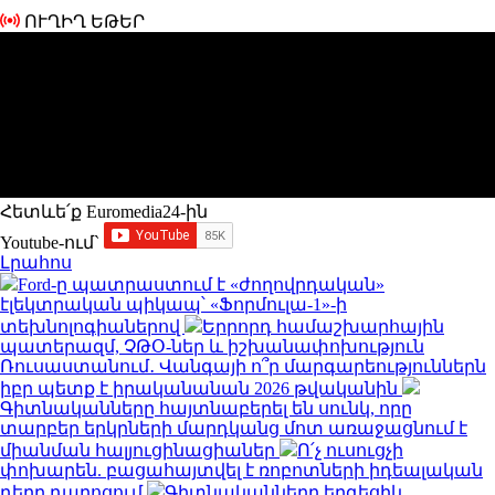
ՈՒՂԻՂ ԵԹԵՐ
Հետևե՛ք Euromedia24-ին
Youtube-ում`
Լրահոս
Ford-ը պատրաստում է «ժողովրդական»
էլեկտրական պիկապ՝ «Ֆորմուլա-1»-ի
տեխնոլոգիաներով
Երրորդ համաշխարհային
պատերազմ, ՉԹՕ-ներ և իշխանափոխություն
Ռուսաստանում․ Վանգայի ո՞ր մարգարեություններն
իբր պետք է իրականանան 2026 թվականին
Գիտնականները հայտնաբերել են սունկ, որը
տարբեր երկրների մարդկանց մոտ առաջացնում է
միանման հալյուցինացիաներ
Ո՛չ ուսուցչի
փոխարեն. բացահայտվել է ռոբոտների իդեալական
դերը դպրոցում
Գիտնականները երգեցիկ