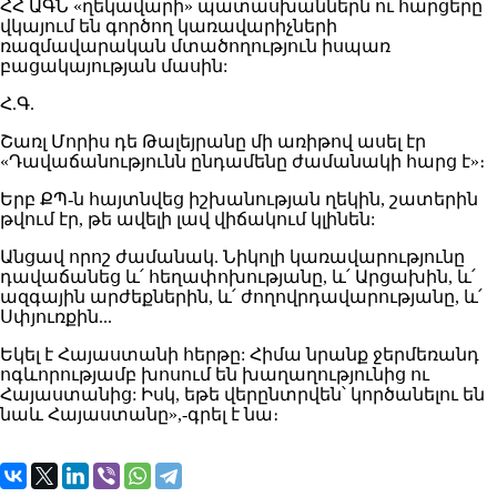
ՀՀ ԱԳՆ «ղեկավարի» պատասխաններն ու հարցերը
վկայում են գործող կառավարիչների
ռազմավարական մտածողություն իսպառ
բացակայության մասին:
Հ.Գ.
Շառլ Մորիս դե Թալեյրանը մի առիթով ասել էր
«Դավաճանությունն ընդամենը ժամանակի հարց է»։
Երբ ՔՊ-ն հայտնվեց իշխանության ղեկին, շատերին
թվում էր, թե ավելի լավ վիճակում կլինեն:
Անցավ որոշ ժամանակ. Նիկոլի կառավարությունը
դավաճանեց և՛ հեղափոխությանը, և՛ Արցախին, և՛
ազգային արժեքներին, և՛ ժողովրդավարությանը, և՛
Սփյուռքին...
Եկել է Հայաստանի հերթը: Հիմա նրանք ջերմեռանդ
ոգևորությամբ խոսում են խաղաղությունից ու
Հայաստանից: Իսկ, եթե վերընտրվեն՝ կործանելու են
նաև Հայաստանը»,-գրել է նա։