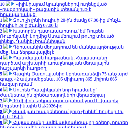
10
Կիլիկիայում կրակոցներով ուղեկցված
«ռազբորկայի» բացառիկ տեսանյութ է
հրապարակվել
1
Ջուր չի լինի հուլիսի 28-ին ժամը 07.00-ից մինչև
հուլիսի 29-ը ժամը 07.00-ն
2
Խստորեն դատապարտում եմ Ռուբեն
Ռուբինյանի կողմից Ստամբուլում թուրք տեսած
լինելը. Դանիել Իոաննիսյան
3
Դերասանին մեղադրում են մանկապղծության
մեջ․ նա ձերբակալվել է
4
Պատմական հաղթանակ․ Հայաստանը
դարձավ աշխարհի առաջնության մեդալային
հաշվարկի հաղթող
5
Գագիկ Ծառուկյանից կբռնագանձվի 75 անշարժ
գույք, 42 ավտոմեքենա, 105 միլիարդ 865 միլիոն 865
հազար դրամ
6
Սուրեն Պապիկյանի նոր հրամանը՝
ժամկետային զինծառայողների վերաբերյալ
7
10 միլիոն երկրպագու պահանջում է վտարել
Արգենտինային ԱԱ-2026-ից
8
Տասնյակ հասցեներում ջուր չի լինի՝ հուլիսի 15-
ին և 16-ին
9
Հայաստանի ամենավտանգավոր օձերը. որտեղ
են դրանք ամենաշատը հանդիպում