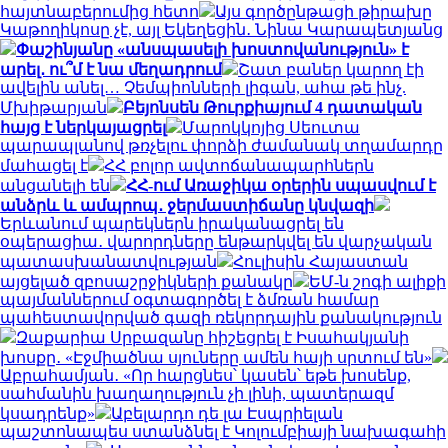
հայտնաբերումից հետո
Այս գործընթացի թիրախը
Կաթողիկոսը չէ, այլ Եկեղեցին․ Նինա Կարապետյանց
Փաշինյանը «անսպասելի խոստովանություն» է
արել․ ու՞մ է նա մեղադրում
Շատ բաներ կարող էի
ավելին անել… Չեմպիոնների լիգան, ահա թե ինչ.
Մխիթարյան
Բեյոնսեն Թուրքիայում 4 դատական
հայց է ներկայացրել
Մարոկկոյից Սեուտա
պարապլանով թռչելու փորձի ժամանակ տղամարդը
մահացել է
ՀՀ բոլոր ավտոճանապարհներն
անցանելի են
ՀՀ-ում Առաջիկա օրերին սպասվում է
անձրև և ամպրոպ․ ջերմաստիճանը կնվազի
Երևանում պարեկներն իրականացրել են
օպերացիա․ վարորդները ենթարկվել են վարչական
պատասխանատվության
Հուլիսին Հայաստան
այցելած զբոսաշրջիկների քանակը
ԵՄ-ն շոգի ալիքի
պայմաններում օգտագործել է ձմռան համար
պահեստավորված գազի ռեկորդային քանակություն
Զաքարիա Սրբազանը հիշեցրել է Իսահակյանի
խոսքը․ «Էջմիածնա սյուները ամեն հայի սրտում են»
Աբրահամյան․ «Որ հարցնես՝ կասեն՝ եթե խոսենք,
սահմանին խաղաղություն չի լինի, պատերազմ
կսադրենք»
Աբելարդո դե լա Էսպրիելան
պաշտոնապես ստանձնել է Կոլումբիայի նախագահի