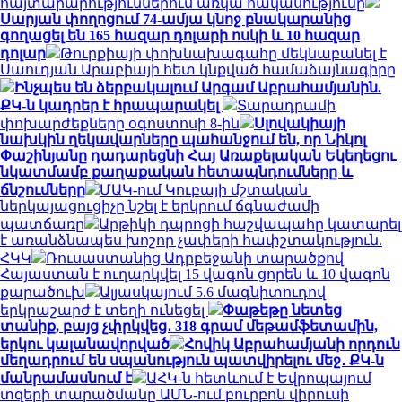
հայտարարություններում առկա հակասությունը
Սարյան փողոցում 74-ամյա կնոջ բնակարանից
գողացել են 165 հազար դոլարի ոսկի և 10 հազար
դոլար
Թուրքիայի փոխնախագահը մեկնաբանել է
Սաուդյան Արաբիայի հետ կնքված համաձայնագիրը
Ինչպես են ձերբակալում Արգամ Աբրահամյանին.
ՔԿ-ն կադրեր է հրապարակել
Տարադրամի
փոխարժեքները օգոստոսի 8-ին
Սլովակիայի
նախկին ղեկավարները պահանջում են, որ Նիկոլ
Փաշինյանը դադարեցնի Հայ Առաքելական Եկեղեցու
նկատմամբ քաղաքական հետապնդումները և
ճնշումները
ՄԱԿ-ում Կուբայի մշտական ​​
ներկայացուցիչը նշել է երկրում ճգնաժամի
պատճառը
Արթիկի դպրոցի հաշվապահը կատարել
է առանձնապես խոշոր չափերի հափշտակություն.
ՀԿԿ
Ռուսաստանից Ադրբեջանի տարածքով
Հայաստան է ուղարկվել 15 վագոն ցորեն և 10 վագոն
քարածուխ
Ալյասկայում 5.6 մագնիտուդով
երկրաշարժ է տեղի ունեցել
Փաթեթը նետեց
տանիք, բայց չփրկվեց․ 318 գրամ մեթամֆետամին,
երկու կալանավորված
Հովիկ Աբրահամյանի որդուն
մեղադրում են սպանություն պատվիրելու մեջ․ ՔԿ-ն
մանրամասնում է
ԱՀԿ-ն հետևում է Եվրոպայում
տզերի տարածմանը ԱՄՆ-ում բուրբոն վիրուսի