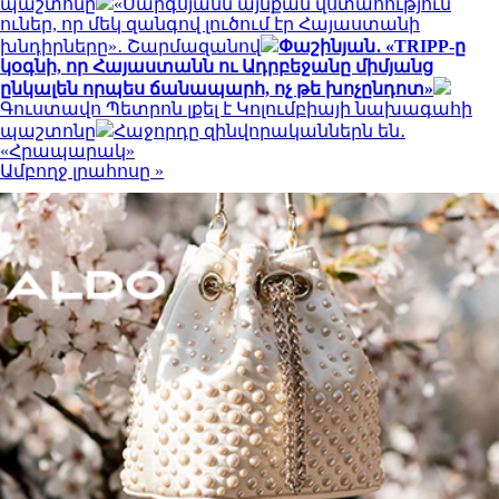
պաշտոնը
«Սարգսյանն այնքան վստահություն
ուներ, որ մեկ զանգով լուծում էր Հայաստանի
խնդիրները»․ Շարմազանով
Փաշինյան․ «TRIPP-ը
կօգնի, որ Հայաստանն ու Ադրբեջանը միմյանց
ընկալեն որպես ճանապարհ, ոչ թե խոչընդոտ»
Գուստավո Պետրոն լքել է Կոլումբիայի նախագահի
պաշտոնը
Հաջորդը զինվորականներն են․
«Հրապարակ»
Ամբողջ լրահոսը »