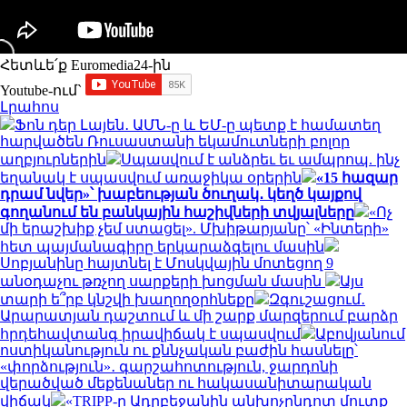
Հետևե՛ք Euromedia24-ին
Youtube-ում`
Լրահոս
Ֆոն դեր Լայեն․ ԱՄՆ-ը և ԵՄ-ը պետք է համատեղ
հարվածեն Ռուսաստանի եկամուտների բոլոր
աղբյուրներին
Սպասվում է անձրեւ եւ ամպրոպ. ինչ
եղանակ է սպասվում առաջիկա օրերին
«15 հազար
դրամ նվեր»՝ խաբեության ծուղակ․ կեղծ կայքով
գողանում են բանկային հաշիվների տվյալները
«Ոչ
մի երաշխիք չեմ ստացել». Մխիթարյանը՝ «Ինտերի»
հետ պայմանագիրը երկարաձգելու մասին
Սոբյանինը հայտնել է Մոսկվային մոտեցող 9
անօդաչու թռչող սարքերի խոցման մասին
Այս
տարի ե՞րբ կնշվի խաղողօրհնեքը
Զգուշացում․
Արարատյան դաշտում և մի շարք մարզերում բարձր
հրդեհավտանգ իրավիճակ է սպասվում
Աբովյանում
ոստիկանություն ու քննչական բաժին հասնելը՝
«փորձություն»․ գարշահոտություն, ջարդոնի
վերածված մեքենաներ ու հակասանիտարական
վիճակ
«TRIPP-ը Ադրբեջանին անխոչընդոտ մուտք