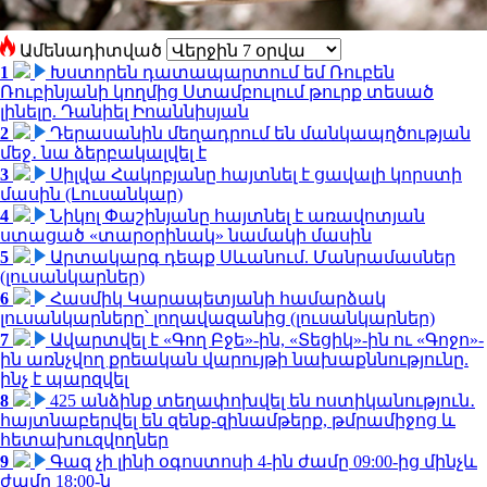
Ամենադիտված
1
Խստորեն դատապարտում եմ Ռուբեն
Ռուբինյանի կողմից Ստամբուլում թուրք տեսած
լինելը. Դանիել Իոաննիսյան
2
Դերասանին մեղադրում են մանկապղծության
մեջ․ նա ձերբակալվել է
3
Սիլվա Հակոբյանը հայտնել է ցավալի կորստի
մասին (Լուսանկար)
4
Նիկոլ Փաշինյանը հայտնել է առավոտյան
ստացած «տարօրինակ» նամակի մասին
5
Արտակարգ դեպք Սևանում. Մանրամասներ
(լուսանկարներ)
6
Հասմիկ Կարապետյանի համարձակ
լուսանկարները՝ լողավազանից (լուսանկարներ)
7
Ավարտվել է «Գող Բջե»-ին, «Տեցիկ»-ին ու «Գոջո»-
ին առնչվող քրեական վարույթի նախաքննությունը.
ինչ է պարզվել
8
425 անձինք տեղափոխվել են ոստիկանություն․
հայտնաբերվել են զենք-զինամթերք, թմրամիջոց և
հետախուզվողներ
9
Գազ չի լինի օգոստոսի 4-ին ժամը 09:00-ից մինչև
ժամը 18:00-ն