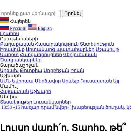
Հայերեն
Русский
English
Լրահոս
Ըստ թեմաների
Քաղաքական
Հասարակություն
Տնտեսություն
Իրավունք
Արտակարգ պատահարներ
Մշակույթ
Սպորտ
Հարցազրույցներ
Վերլուծական
Ծաղրանկարներ
Տարածաշրջան
Արցախ
Թուրքիա
Ադրբեջան
Իրան
Աշխարհ
ԱՄՆ
Եվրոպա
Մերձավոր Արևելք
Ռուսաստան
Այլ
Մամուլ
Հայաստան
Աշխարհ
Մեդիա
Տեսանյութեր
Լուսանկարներ
53
«15 հազար դրամ նվեր»՝ խաբեության ծուղակ․ կեղծ
Լույսը վառի՛ր. Տարիք, թե՞