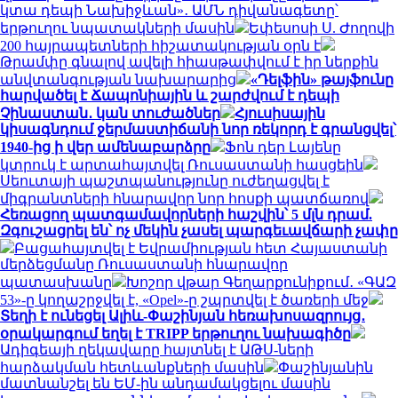
կտա դեպի Նախիջևան»․ ԱՄՆ դիվանագետը՝
երթուղու նպատակների մասին
Եփեսոսի Ս. Ժողովի
200 հայրապետների հիշատակության օրն է
Թրամփը գնալով ավելի հիասթափվում է իր ներքին
անվտանգության նախարարից
«Դելֆին» թայֆունը
հարվածել է Ճապոնիային և շարժվում է դեպի
Չինաստան․ կան տուժածներ
Հյուսիսային
կիսագնդում ջերմաստիճանի նոր ռեկորդ է գրանցվել՝
1940-ից ի վեր ամենաբարձրը
Ֆոն դեր Լայենը
կտրուկ է արտահայտվել Ռուսաստանի հասցեին
Սեուտայի ​​պաշտպանությունը ուժեղացվել է
միգրանտների հնարավոր նոր հոսքի պատճառով
Հեռացող պատգամավորների հաշվին՝ 5 մլն դրամ.
Զգուշացրել են՝ ոչ մեկին չասել պարգեւավճարի չափը
Բացահայտվել է Եվրամիության հետ Հայաստանի
մերձեցմանը Ռուսաստանի հնարավոր
պատասխանը
Խոշոր վթար Գեղարքունիքում․ «ԳԱԶ
53»-ը կողաշրջվել է, «Opel»-ը շպրտվել է ծառերի մեջ
Տեղի է ունեցել Ալիև-Փաշինյան հեռախոսազրույց․
օրակարգում եղել է TRIPP երթուղու նախագիծը
Ադիգեայի ղեկավարը հայտնել է ԱԹՍ-ների
հարձակման հետևանքների մասին
Փաշինյանին
մատնանշել են ԵՄ-ին անդամակցելու մասին