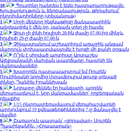
10
Պուտինը հանդես է եկել հայտարարությամբ.
Խուզարկություն և ձերբակալություն․ թիրախում՝
ընդդիմադիրները (տեսանյութ)
1
Սոչի մեկնող ինքնաթիռը ճանապարհին
անցկացրել է մեկ օր, սակայն տեղ չի հասել
2
Ջուր չի լինի հուլիսի 28-ին ժամը 07.00-ից մինչև
հուլիսի 29-ը ժամը 07.00-ն
3
Չինաստանում աշխարհում առաջին անգամ
մարդուն փոխպատվաստվել է խոզի մի քանի օրգան
4
Ո՞րն է սիրված արտիստ Արտաշես
Ալեքսանյանի մահվան պատճառը. հայտնի են
մանրամասներ
5
Խստորեն դատապարտում եմ Ռուբեն
Ռուբինյանի կողմից Ստամբուլում թուրք տեսած
լինելը. Դանիել Իոաննիսյան
6
Նորայրը մեկնել էր հանգստի, արդեն
վերադառնում է. նոր մանրամասներ՝ ողբերգական
դեպքից
7
1/15 ընտրատեղամասում վերահաշվարկի
արդյունքում 19 քվեաթերթիկներից 7-ը ճանաչվել է
վավեր
8
Շառաչուն ապտակ՝ «զորավար» Սուրեն
Պապիկյանին․ «Հրապարակ»