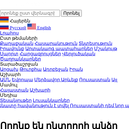
Հայերեն
Русский
English
Լրահոս
Ըստ թեմաների
Քաղաքական
Հասարակություն
Տնտեսություն
Իրավունք
Արտակարգ պատահարներ
Մշակույթ
Սպորտ
Հարցազրույցներ
Վերլուծական
Ծաղրանկարներ
Տարածաշրջան
Արցախ
Թուրքիա
Ադրբեջան
Իրան
Աշխարհ
ԱՄՆ
Եվրոպա
Մերձավոր Արևելք
Ռուսաստան
Այլ
Մամուլ
Հայաստան
Աշխարհ
Մեդիա
Տեսանյութեր
Լուսանկարներ
ը հավանություն է տվել Ռուսաստանի դեմ նոր պա
Որոնք են ընտրողի անձը