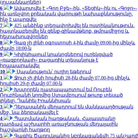
(լուսանկարներ)
6
Ավարտվել է «Գող Բջե»-ին, «Տեցիկ»-ին ու «Գոջո»-
ին առնչվող քրեական վարույթի նախաքննությունը.
ինչ է պարզվել
7
425 անձինք տեղափոխվել են ոստիկանություն․
հայտնաբերվել են զենք-զինամթերք, թմրամիջոց և
հետախուզվողներ
8
Գազ չի լինի օգոստոսի 4-ին ժամը 09:00-ից մինչև
ժամը 18:00-ն
9
Կիլիկիայում կրակոցներով ուղեկցված
«ռազբորկայի» բացառիկ տեսանյութ է
հրապարակվել
10
Սպանություն՝ ուղիղ եթերում
1
Ջուր չի լինի հուլիսի 28-ին ժամը 07.00-ից մինչև
հուլիսի 29-ը ժամը 07.00-ն
2
Խստորեն դատապարտում եմ Ռուբեն
Ռուբինյանի կողմից Ստամբուլում թուրք տեսած
լինելը. Դանիել Իոաննիսյան
3
Դերասանին մեղադրում են մանկապղծության
մեջ․ նա ձերբակալվել է
4
Պատմական հաղթանակ․ Հայաստանը
դարձավ աշխարհի առաջնության մեդալային
հաշվարկի հաղթող
5
Գագիկ Ծառուկյանից կբռնագանձվի 75 անշարժ