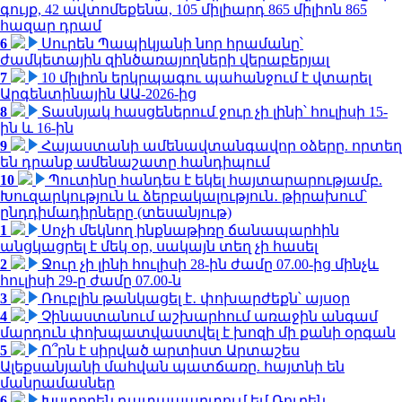
գույք, 42 ավտոմեքենա, 105 միլիարդ 865 միլիոն 865
հազար դրամ
6
Սուրեն Պապիկյանի նոր հրամանը՝
ժամկետային զինծառայողների վերաբերյալ
7
10 միլիոն երկրպագու պահանջում է վտարել
Արգենտինային ԱԱ-2026-ից
8
Տասնյակ հասցեներում ջուր չի լինի՝ հուլիսի 15-
ին և 16-ին
9
Հայաստանի ամենավտանգավոր օձերը. որտեղ
են դրանք ամենաշատը հանդիպում
10
Պուտինը հանդես է եկել հայտարարությամբ.
Խուզարկություն և ձերբակալություն․ թիրախում՝
ընդդիմադիրները (տեսանյութ)
1
Սոչի մեկնող ինքնաթիռը ճանապարհին
անցկացրել է մեկ օր, սակայն տեղ չի հասել
2
Ջուր չի լինի հուլիսի 28-ին ժամը 07.00-ից մինչև
հուլիսի 29-ը ժամը 07.00-ն
3
Ռուբլին թանկացել է․ փոխարժեքն՝ այսօր
4
Չինաստանում աշխարհում առաջին անգամ
մարդուն փոխպատվաստվել է խոզի մի քանի օրգան
5
Ո՞րն է սիրված արտիստ Արտաշես
Ալեքսանյանի մահվան պատճառը. հայտնի են
մանրամասներ
6
Խստորեն դատապարտում եմ Ռուբեն