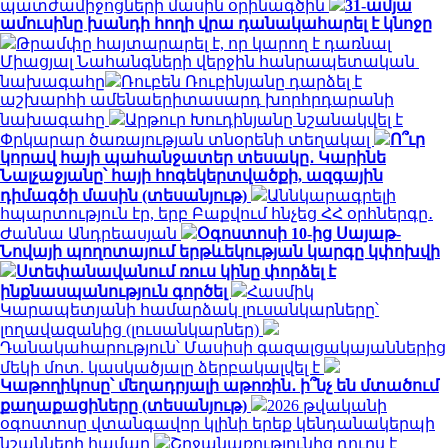
պատժամիջոցների մասին օրինագծին
31-ամյա
ամուսինը խանդի հողի վրա դանակահարել է կնոջը
Թրամփը հայտարարել է, որ կարող է դառնալ
Միացյալ Նահանգների վերջին հանրապետական ​​
նախագահը
Ռուբեն Ռուբինյանը դարձել է
աշխարհի ամենաերիտասարդ խորհրդարանի
նախագահը
Արթուր Խուդինյանը նշանակվել է
Փրկարար ծառայության տնօրենի տեղակալ
Ո՞ւր
կորավ հայի պահանջատեր տեսակը․ Կարինե
Նալչաջյանը՝ հայի հոգեկերտվածքի, ազգային
դիմագծի մասին (տեսանյութ)
Աննկարագրելի
հպարտություն էր, երբ Բաքվում հնչեց ՀՀ օրհներգը․
Ժաննա Անդրեասյան
Օգոստոսի 10-ից Սայաթ-
Նովայի պողոտայում երթևեկության կարգը կփոխվի
Ստեփանավանում ռուս կինը փորձել է
ինքնասպանություն գործել
Հասմիկ
Կարապետյանի համարձակ լուսանկարները՝
լողավազանից (լուսանկարներ)
Դանակահարություն՝ Մասիսի գազալցակայաններից
մեկի մոտ. կասկածյալը ձերբակալվել է
Կաթողիկոսը՝ մեղադրյալի աթոռին․ ի՞նչ են մտածում
քաղաքացիները (տեսանյութ)
2026 թվականի
օգոստոսը վտանգավոր կլինի երեք կենդանակերպի
նշանների համար
Շրջանառությունից դուրս է