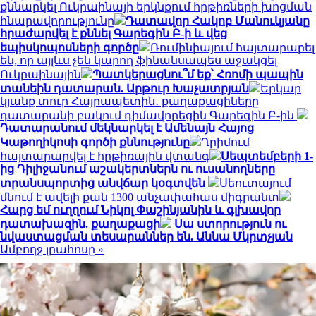
քննարկել Ուկրաինայի երկնքում հրթիռների խոցման
հնարավորությունը
Դատավոր Հակոբ Մանուկյանը
հրաժարվել է քննել Գարեգին Բ-ի և վեց
եպիսկոպոսների գործը
Ռումինիայում հայտարարել
են, որ այլևս չեն կարող ֆինանսապես աջակցել
Ուկրաինային
Պատկերացնու՞մ եք՝ Հռոմի պապին
տանեին դատարան. Արթուր Խաչատրյան
Երկար
կյանք տուր Հայրապետին․ քաղաքացիները
դատարանի բակում դիմավորեցին Գարեգին Բ-ին
Դատարանում մեկնարկել է Ամենայն Հայոց
Կաթողիկոսի գործի քննությունը
Ղրիմում
հայտարարվել է հրթիռային վտանգ
Սեպտեմբերի 1-
ից Դիլիջանում աշակերտներն ու ուսանողները
տրանսպորտից անվճար կօգտվեն
Սեուտայում
մնում է ավելի քան 1300 անչափահաս միգրանտ
Հարց եմ ուղղում Նիկոլ Փաշինյանին և գլխավոր
դատախազին. քաղաքացի
Սա ստորություն ու
նվաստացման տեսարաններ են. Աննա Մկրտչյան
Ամբողջ լրահոսը »