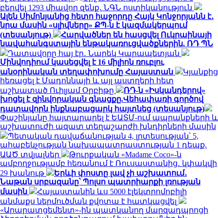
բերվել 1293 միավոր զենք․ ՆԳՆ ոստիկանություն
Ալեն Սիմոնյանից հետո հաջորդը Հայկ Կոնջորյանն է․
նրա մասին «սլիվները» ՔՊ-ն է կազմակերպում
(տեսանյութ)
Հարվածներ են հասցվել Ուկրաինայի
նավահանգստային ենթակառուցվածքներին. ՌԴ ՊՆ
Դատավորը հայ էր․ Նարեկ Կարապետյան
Մինվոդիում կասեցվել է 16 միլիոն ռուբլու
անօրինական տեղափոխումը Հայաստան
Կյանքից
հեռացել է Մադոննայի և այլ աստղերի հետ
աշխատած Ուիլյամ Օրբիթը
ՌԴ-ն «Իսկանդերով»
խոցել է զինվորական գնացքը.Վեհափառի գործով
դատավորն ինքնաբացարկ հայտնեց (տեսանյութ)
Փաշինյանը հայտարարել է ԵԱՏՄ-ում ապրանքների և
աշխատուժի ազատ տեղաշարժի խնդիրների մասին
Պետական դավաճանության 4, լրտեսության՝ 5,
ահաբեկչության նախապատրաստության 1 դեպք.
ԱԱԾ տվյալներ
Թուրքական «Madame Coco»-ն
ամբողջությամբ հեռանում է Ռուսաստանից․ կփակվի
29 խանութ
Երևի փոստը լավ չի աշխատում․
Նաթան սրբազանը՝ Պոլսո պատրիարքի լռության
մասին
Հայաստանին ևս 5000 էլեկտրոմոբիլի
անմաքս ներմուծման քվոտա է հատկացվել
«Արարատցեմենտ»-ին պատկանող մարզադպրոցի