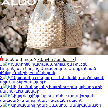
Ամենադիտված
1
Խստորեն դատապարտում եմ Ռուբեն
Ռուբինյանի կողմից Ստամբուլում թուրք տեսած
լինելը. Դանիել Իոաննիսյան
2
Դերասանին մեղադրում են մանկապղծության
մեջ․ նա ձերբակալվել է
3
Սիլվա Հակոբյանը հայտնել է ցավալի կորստի
մասին (Լուսանկար)
4
Նիկոլ Փաշինյանը հայտնել է առավոտյան
ստացած «տարօրինակ» նամակի մասին
5
Արտակարգ դեպք Սևանում. Մանրամասներ