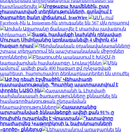
ձեռքբերման գործընթացում խախտումներ են
հայտնաբերվել
Մոջթաբա Խամենեին, ըստ
չհաստատված տեղեկությունների, գտնվում է
ծայրահեղ ծանր վիճակում․ IranWire
ԱՄՆ-ում
Facebook-ին և Instagram-ին տուգանել են 567 մլն դոլարով
Արման Ազարյանը ճանաչվել է տարվա լավագույն
փրկարար
Տաթև համայնքի նախկին ղեկավար
Մուրադ Սիմոնյանից կբռնագանձվի 4 միլիոն 454
հազար դրամ
Գերմանական օդանավակայանները
շտապ տեղադրում են պաշտպանական միջոցներ
դրոններից
Բելառուսին պակասում է ԽՍՀՄ-ի
կառավարման համակարգը. Լուկաշենկո
Մեկ
ամսում՝ ավելի քան 400 հազար քմ ոչնչացված
պահեստ․ հարյուրավոր ձեռնարկատերեր են տուժել
ԱԺ-ից դեպի Էջմիածին՝ Վեհափառի
դատավարությանը. Պուտինը պատրաստվում է
փորձել ՆԱՏՕ-ին
Հայաստանի և Լիտվայի
սահմանապահ ծառայությունները քննարկել են
համագործակցության ընդլայնման
հնարավորությունները
Հայաստանից
արտահանված ձկնամթերքի ավելի քան 91%-ը
հուլիսին ուղարկվել է Վրաստան
Դատավորը
հրաժարվեց Կաթողիկոսի և եպիսկոպոսների
«գործը» քննելուց
Լեհաստանում առաջարկել են