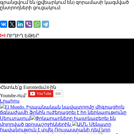
գրանցվում են (քվեարկում են) զորամասի կազմված
ընտրողների ցուցակում:
ՈՒՂԻՂ ԵԹԵՐ
Հետևե՛ք Euromedia24-ին
Youtube-ում`
Լրահոս
El Mundo. Իսպանական նավատորմը միգրացիոն
ճգնաժամի ֆոնին ուժեղացրել է իր ներկայությունը
Սեուտայում
Փրկարարները հայտնաբերել են
մոլորված զբոսաշրջիկներին
ԱՄՆ Սենատը
հավանություն է տվել Ռուսաստանի դեմ նոր