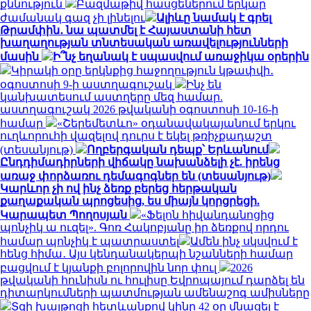
քննություն
Բազմաթիվ հասցեներում երկար
ժամանակ գազ չի լինելու
Ալիևը նամակ է գրել
Թրամփին․ նա պատմել է Հայաստանի հետ
խաղաղության տնտեսական առավելությունների
մասին
Ի՞նչ եղանակ է սպասվում առաջիկա օրերին
Կիրակի օրը երկնքից հաջողություն կթափվի․
օգոստոսի 9-ի աստղագուշակ
Ինչ են
կանխատեսում աստղերը մեզ համար.
աստղագուշակ 2026 թվականի օգոստոսի 10-16-ի
համար
«Շերեմետևո» օդանավակայանում երկու
ուղևորուհի վազելով դուրս է եկել թռիչքադաշտ
(տեսանյութ)
Ողբերգական դեպք՝ Երևանում
Ընդդիմադիրների վիճակը նախանձելի չէ. իրենց
առաջ փորձառու դեմագոգներ են (տեսանյութ)
Կարևոր չի ով ինչ ձեռք բերեց հերթական
քաղաքական պրոցեսից, ես միայն կորցրեցի.
Կարապետ Պողոսյան
«Ֆելոն հիվանդանոցից
պոնչիկ ա ուզել». Գոռ Հակոբյանը իր ձեռքով որդու
համար պոնչիկ է պատրաստել
Ամեն ինչ սկսվում է
հենց հիմա․ Այս կենդանակերպի նշանների համար
բացվում է կյանքի բոլորովին նոր փուլ
2026
թվականի հունիսն ու հուլիսը Եվրոպայում դարձել են
դիտարկումների պատմության ամենաշոգ ամիսները
Տզի խայթոցի հետևանքով կինը 42 օր մնացել է