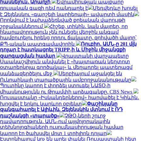
հասնելուն․ Արաղչի
Եվրամիության պայքարը
ռուսական գազի դեմ դանդաղել է
Մեդվեդևը խոսել
է Զելենսկու «գարշելի կարիերայի» ավարտի մասին
Որոնվում է նախաձեռնված քրեական վարույթի
շրջանակներում
Հիշեք, տիկին․ կան մայրեր, որ
հնարավորություն չեն ունեցել վերջին անգամ
համբուրելու իրենց որդու ճակատը. զոհվածի մայրը՝
ՔՊ-ական պատգամավորին
Ռուբիո․ ԱՄՆ-ը 201 մլն
դոլար է հատկացրել TRIPP-ի և Միջին միջանցքի
զարգացման համար
Վրաստանի վարչապետը
Սաակաշվիլուն անվանել է «խայտառակ կեղտոտ
օտարերկրյա գործակալ» և մեղադրել պատերազմ
սանձազերծելու մեջ
Սերբիայում աջակցել են
Ուկրաինայի տարածքային ամբողջականությանը
Պուտինը կարող է փորձել ստուգել ՆԱՏՕ-ի
միասնությունն ու Թրամփի արձագանքը. CBS News
Ռուսաստանը «Իսկանդերներով» հարվածել է Կիևին․
խոցվել է երկու կարևոր օբյեկտ
Փաշինյանը
զանգահարել է Ալիևին. Զելենսկին մտնում է ՌԴ
դաշնակցի «տարածք»
ՉԹՕ-ների շուրջ
դավադրություն․ ԱՄՆ-ում այլմոլորակային
տեխնոլոգիաների ուսումնասիրության համար
կարող էր ծախսվել մոտ 1 տրիլիոն դոլար
Էստոնիայում կոչ են արել փակել Ռուսաստանի հետ