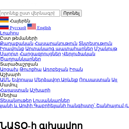
Հայերեն
Русский
English
Լրահոս
Ըստ թեմաների
Քաղաքական
Հասարակություն
Տնտեսություն
Իրավունք
Արտակարգ պատահարներ
Մշակույթ
Սպորտ
Հարցազրույցներ
Վերլուծական
Ծաղրանկարներ
Տարածաշրջան
Արցախ
Թուրքիա
Ադրբեջան
Իրան
Աշխարհ
ԱՄՆ
Եվրոպա
Մերձավոր Արևելք
Ռուսաստան
Այլ
Մամուլ
Հայաստան
Աշխարհ
Մեդիա
Տեսանյութեր
Լուսանկարներ
 և Արփի Գաբրիելյանի հանգիստը՝ Շանհայում (Լու
ՆԱՏՕ-ի գլխավոր