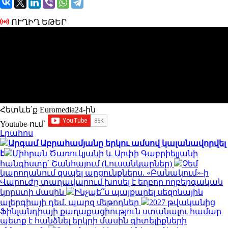
ՈՒՂԻՂ ԵԹԵՐ
Հետևե՛ք Euromedia24-ին
Youtube-ում`
Լրահոս
Արգամ Աբրահամյանը երկու ամսով կալանավորվել
է
Միհրան Ծառուկյանի և Արփի Գաբրիելյանի
հանգիստը՝ Շանհայում (Լուսանկարներ)
Չեմ
կարողանում զսպել արցունքներս. «Բանակում»-ի
Վարուժը տաղավարում խոսել է եղբոր ողբերգական
կորստի մասին
Ինչպե՞ս պայքարել սեզոնային
ալերգիայի դեմ. պարզ մեթոդներ
2027 թվականից
Ֆինլանդիայի քաղաքացիություն ստանալու համար
պետք է հանձնել երկրի մասին գիտելիքների