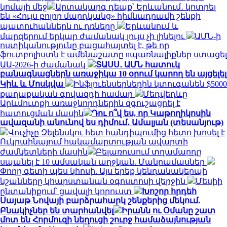
կոմայի մեջ
Արտակարգ դեպք՝ Երևանում․ կոտրել
են «Հույս բոլոր մարդկանց» հիմնադրամի շենքի
պատուհաններն ու դռները
Երևանում և
մարզերում երկար ժամանակ լույս չի լինելու
ԱՄՆ-ի
ոստիկանությունը բացահայտել է, թե որ
ֆուտբոլիստն է ամենաշատը uպառնալիքներ ստացել
ԱԱ-2026-ի ժամանակ
ՏԱՍՍ․ ԱՄՆ հատուկ
բանագնացներն առաջիկա 10 օրում կարող են այցելել
Կիև և Մոսկվա
Ինֆլուենսերներին կտուգանեն $5000
քաղաքական գովազդի համար
Մեդվեդևը
Արևմուտքի առաջնորդներին զգուշացրել է
հատուցման մասին
Դու ո՞վ ես, որ Կաթողիկոսին
ավազանի անունով ես դիմում․ Ամալյան (տեսանյութ)
Վուչիչը Զելենսկու հետ հանդիպումից հետո խոսել է
Ուկրաինայում հակամարտության ավարտի
ժամկետների մասին
Բելառուսում տղամարդը
սպանել է 10 ամսական աղջկան. Մանրամասներ
Փողը գետի պես կհոսի. Այս երեք կենդանակերպի
նշանները կհարստանան օգոստոսի վերջին
Մեսիի
ընտանիքում՝ ցավալի կորուստ
Խոշոր հրդեհ
Սայաթ Նովայի բարձրահարկ շենքերից մեկում.
Բնակիչներ են տարհանվել
Իրանն ու Օմանը շատ
մոտ են Հորմուզի նեղուցի շուրջ համաձայնության