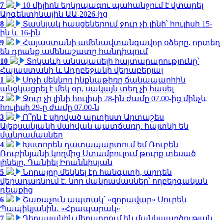
7
10 միլիոն երկրպագու պահանջում է վտարել
Արգենտինային ԱԱ-2026-ից
8
Տասնյակ հասցեներում ջուր չի լինի՝ հուլիսի 15-
ին և 16-ին
9
Հայաստանի ամենավտանգավոր օձերը. որտեղ
են դրանք ամենաշատը հանդիպում
10
Տոկաևի անսպասելի հայտարարությունը՝
Հայաստանի և Ադրբեջանի վերաբերյալ
1
Սոչի մեկնող ինքնաթիռը ճանապարհին
անցկացրել է մեկ օր, սակայն տեղ չի հասել
2
Ջուր չի լինի հուլիսի 28-ին ժամը 07.00-ից մինչև
հուլիսի 29-ը ժամը 07.00-ն
3
Ո՞րն է սիրված արտիստ Արտաշես
Ալեքսանյանի մահվան պատճառը. հայտնի են
մանրամասներ
4
Խստորեն դատապարտում եմ Ռուբեն
Ռուբինյանի կողմից Ստամբուլում թուրք տեսած
լինելը. Դանիել Իոաննիսյան
5
Նորայրը մեկնել էր հանգստի, արդեն
վերադառնում է. նոր մանրամասներ՝ ողբերգական
դեպքից
6
Շառաչուն ապտակ՝ «զորավար» Սուրեն
Պապիկյանին․ «Հրապարակ»
7
Դերասանին մեղադրում են մանկապղծության