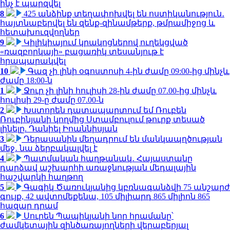
ինչ է պարզվել
8
425 անձինք տեղափոխվել են ոստիկանություն․
հայտնաբերվել են զենք-զինամթերք, թմրամիջոց և
հետախուզվողներ
9
Կիլիկիայում կրակոցներով ուղեկցված
«ռազբորկայի» բացառիկ տեսանյութ է
հրապարակվել
10
Գազ չի լինի օգոստոսի 4-ին ժամը 09:00-ից մինչև
ժամը 18:00-ն
1
Ջուր չի լինի հուլիսի 28-ին ժամը 07.00-ից մինչև
հուլիսի 29-ը ժամը 07.00-ն
2
Խստորեն դատապարտում եմ Ռուբեն
Ռուբինյանի կողմից Ստամբուլում թուրք տեսած
լինելը. Դանիել Իոաննիսյան
3
Դերասանին մեղադրում են մանկապղծության
մեջ․ նա ձերբակալվել է
4
Պատմական հաղթանակ․ Հայաստանը
դարձավ աշխարհի առաջնության մեդալային
հաշվարկի հաղթող
5
Գագիկ Ծառուկյանից կբռնագանձվի 75 անշարժ
գույք, 42 ավտոմեքենա, 105 միլիարդ 865 միլիոն 865
հազար դրամ
6
Սուրեն Պապիկյանի նոր հրամանը՝
ժամկետային զինծառայողների վերաբերյալ