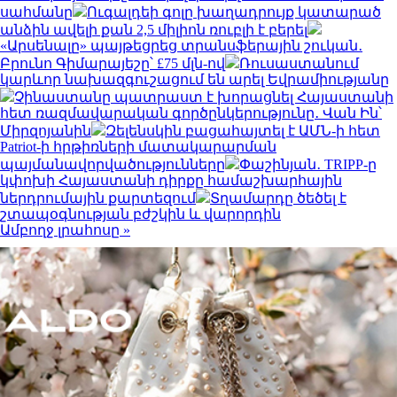
սահմանը
Ուգալդեի գոլը խաղադրույք կատարած
անձին ավելի քան 2,5 միլիոն ռուբլի է բերել
«Արսենալը» պայթեցրեց տրանսֆերային շուկան․
Բրունո Գիմարայեշը՝ £75 մլն-ով
Ռուսաստանում
կարևոր նախազգուշացում են արել Եվրամիությանը
Չինաստանը պատրաստ է խորացնել Հայաստանի
հետ ռազմավարական գործընկերությունը․ Վան Ին՝
Միրզոյանին
Զելենսկին բացահայտել է ԱՄՆ-ի հետ
Patriot-ի հրթիռների մատակարարման
պայմանավորվածությունները
Փաշինյան․ TRIPP-ը
կփոխի Հայաստանի դիրքը համաշխարհային
ներդրումային քարտեզում
Տղամարդը ծեծել է
շտապօգնության բժշկին և վարորդին
Ամբողջ լրահոսը »