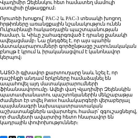
Վլադիմիր Զելենսկու հետ համատեղ մամուլի
ասուլիսի ընթացքում։
Ռյուտեի խոսքով՝ PAC-2 և PAC-3 տեսակի խոցող
հրթիռները առանցքային նշանակություն ունեն
Ուկրաինայի հակաօդային պաշտպանության
համար, և Կիևը շահագրգռված է դրանց քանակի
ավելացմամբ։ Նա ընդգծել է, որ այս պահին
մատակարարումների գործընթացը շարունակական
բնույթ է կրում և իրականացվում է կանոնավոր
կերպով։
ՆԱՏՕ-ի գլխավոր քարտուղարը նաև նշել է, որ
դաշինքի անդամ երկրները համաձայնել են
ապահովել այդ մատակարարումների
ֆինանսավորումը։ Ավելի վաղ Վլադիմիր Զելենսկին
պատասխանատու պաշտոնյաներին մեկշաբաթյա
ժամկետ էր տվել Patriot համակարգերի վերաբերյալ
պայմանագրի նախապատրաստական
աշխատանքներն ավարտելու համար՝ զգուշացնելով,
որ ժամկետի ավարտից հետո հնարավոր են
կադրային փոփոխություններ։