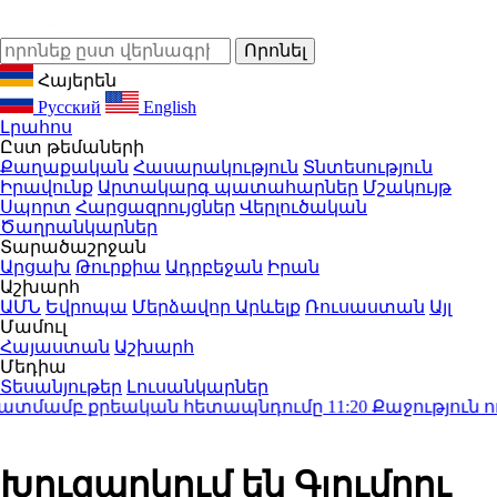
Հայերեն
Русский
English
Լրահոս
Ըստ թեմաների
Քաղաքական
Հասարակություն
Տնտեսություն
Իրավունք
Արտակարգ պատահարներ
Մշակույթ
Սպորտ
Հարցազրույցներ
Վերլուծական
Ծաղրանկարներ
Տարածաշրջան
Արցախ
Թուրքիա
Ադրբեջան
Իրան
Աշխարհ
ԱՄՆ
Եվրոպա
Մերձավոր Արևելք
Ռուսաստան
Այլ
Մամուլ
Հայաստան
Աշխարհ
Մեդիա
Տեսանյութեր
Լուսանկարներ
ատմամբ քրեական հետապնդումը
11:20
Քաջություն ունե
Խուզարկում են Գյումրու