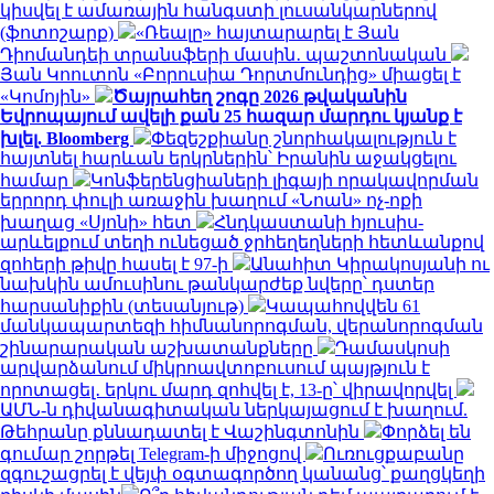
կիսվել է ամառային հանգստի լուսանկարներով
(ֆոտոշարք)
«Ռեալը» հայտարարել է Յան
Դիոմանդեի տրանսֆերի մասին․ պաշտոնական
Յան Կոուտոն «Բորուսիա Դորտմունդից» միացել է
«Կոմոյին»
Ծայրահեղ շոգը 2026 թվականին
Եվրոպայում ավելի քան 25 հազար մարդու կյանք է
խլել. Bloomberg
Փեզեշքիանը շնորհակալություն է
հայտնել հարևան երկրներին՝ Իրանին աջակցելու
համար
Կոնֆերենցիաների լիգայի որակավորման
երրորդ փուլի առաջին խաղում «Նոան» ոչ-ոքի
խաղաց «Սյոնի» հետ
Հնդկաստանի հյուսիս-
արևելքում տեղի ունեցած ջրհեղեղների հետևանքով
զոհերի թիվը հասել է 97-ի
Անահիտ Կիրակոսյանի ու
նախկին ամուսինու թանկարժեք նվերը՝ դստեր
հարսանիքին (տեսանյութ)
Կապահովվեն 61
մանկապարտեզի հիմնանորոգման, վերանորոգման
շինարարական աշխատանքները
Դամասկոսի
արվարձանում միկրոավտոբուսում պայթյուն է
որոտացել․ երկու մարդ զոհվել է, 13-ը՝ վիրավորվել
ԱՄՆ-ն դիվանագիտական ներկայացում է խաղում.
Թեհրանը քննադատել է Վաշինգտոնին
Փորձել են
գումար շորթել Telegram-ի միջոցով
Ուռուցքաբանը
զգուշացրել է վեյփ օգտագործող կանանց՝ քաղցկեղի