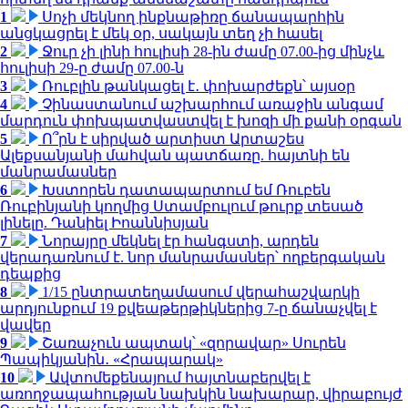
1
Սոչի մեկնող ինքնաթիռը ճանապարհին
անցկացրել է մեկ օր, սակայն տեղ չի հասել
2
Ջուր չի լինի հուլիսի 28-ին ժամը 07.00-ից մինչև
հուլիսի 29-ը ժամը 07.00-ն
3
Ռուբլին թանկացել է․ փոխարժեքն՝ այսօր
4
Չինաստանում աշխարհում առաջին անգամ
մարդուն փոխպատվաստվել է խոզի մի քանի օրգան
5
Ո՞րն է սիրված արտիստ Արտաշես
Ալեքսանյանի մահվան պատճառը. հայտնի են
մանրամասներ
6
Խստորեն դատապարտում եմ Ռուբեն
Ռուբինյանի կողմից Ստամբուլում թուրք տեսած
լինելը. Դանիել Իոաննիսյան
7
Նորայրը մեկնել էր հանգստի, արդեն
վերադառնում է. նոր մանրամասներ՝ ողբերգական
դեպքից
8
1/15 ընտրատեղամասում վերահաշվարկի
արդյունքում 19 քվեաթերթիկներից 7-ը ճանաչվել է
վավեր
9
Շառաչուն ապտակ՝ «զորավար» Սուրեն
Պապիկյանին․ «Հրապարակ»
10
Ավտոմեքենայում հայտնաբերվել է
առողջապահության նախկին նախարար, վիրաբույժ