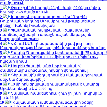
ժամը 18:00-ն
1
Ջուր չի լինի հուլիսի 28-ին ժամը 07.00-ից մինչև
հուլիսի 29-ը ժամը 07.00-ն
2
Խստորեն դատապարտում եմ Ռուբեն
Ռուբինյանի կողմից Ստամբուլում թուրք տեսած
լինելը. Դանիել Իոաննիսյան
3
Պատմական հաղթանակ․ Հայաստանը
դարձավ աշխարհի առաջնության մեդալային
հաշվարկի հաղթող
4
ՀՀ-ում ԱՄՆ դեսպանատնից լավ լուր․ նոր
հնարավորություններ՝ հայ զինվորականների համար
5
Գագիկ Ծառուկյանից կբռնագանձվի 75 անշարժ
գույք, 42 ավտոմեքենա, 105 միլիարդ 865 միլիոն 865
հազար դրամ
6
Սուրեն Պապիկյանի նոր հրամանը՝
ժամկետային զինծառայողների վերաբերյալ
7
Դերասանին մեղադրում են մանկապղծության
մեջ․ նա ձերբակալվել է
8
10 միլիոն երկրպագու պահանջում է վտարել
Արգենտինային ԱԱ-2026-ից
9
Տասնյակ հասցեներում ջուր չի լինի՝ հուլիսի 15-
ին և 16-ին
10
Հայաստանի ամենավտանգավոր օձերը.
որտեղ են դրանք ամենաշատը հանդիպում