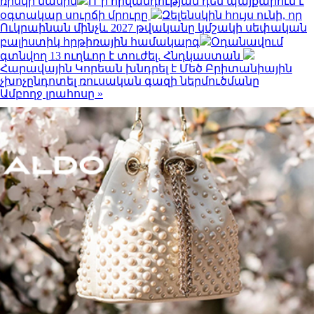
ռիսկի մասին
Ո՞ր հիվանդության դեմ պայքարում է
օգտակար սուրճի մրուրը
Զելենսկին հույս ունի, որ
Ուկրաինան մինչև 2027 թվականը կմշակի սեփական
բալիստիկ հրթիռային համակարգ
Օդանավում
գտնվող 13 ուղևոր է տուժել. Հնդկաստան
Հարավային Կորեան խնդրել է Մեծ Բրիտանիային
չխոչընդոտել ռուսական գազի ներմուծմանը
Ամբողջ լրահոսը »