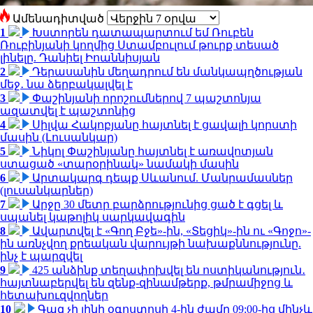
Ամենադիտված
1
Խստորեն դատապարտում եմ Ռուբեն
Ռուբինյանի կողմից Ստամբուլում թուրք տեսած
լինելը. Դանիել Իոաննիսյան
2
Դերասանին մեղադրում են մանկապղծության
մեջ․ նա ձերբակալվել է
3
Փաշինյանի որոշումներով 7 պաշտոնյա
ազատվել է պաշտոնից
4
Սիլվա Հակոբյանը հայտնել է ցավալի կորստի
մասին (Լուսանկար)
5
Նիկոլ Փաշինյանը հայտնել է առավոտյան
ստացած «տարօրինակ» նամակի մասին
6
Արտակարգ դեպք Սևանում. Մանրամասներ
(լուսանկարներ)
7
Արջը 30 մետր բարձրությունից ցած է գցել և
սպանել կաթոլիկ սարկավագին
8
Ավարտվել է «Գող Բջե»-ին, «Տեցիկ»-ին ու «Գոջո»-
ին առնչվող քրեական վարույթի նախաքննությունը.
ինչ է պարզվել
9
425 անձինք տեղափոխվել են ոստիկանություն․
հայտնաբերվել են զենք-զինամթերք, թմրամիջոց և
հետախուզվողներ
10
Գազ չի լինի օգոստոսի 4-ին ժամը 09:00-ից մինչև