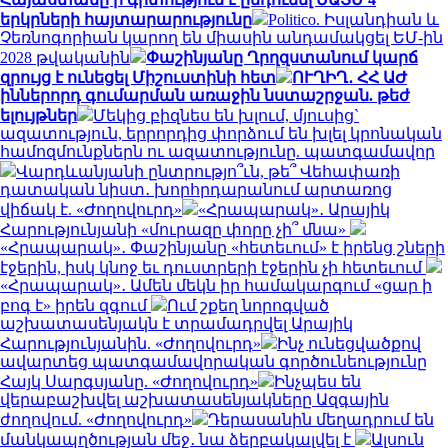
երկրների հայտարարությունը
Politico. Իսլանդիան և
Չեռնոգորիան կարող են միասին անդամակցել ԵՄ-ին
2028 թվականին
Փաշինյանը Ղրղզստանում կարճ
զրույց է ունեցել Միշուստինի հետ
ՈՒՂԻՂ․ ՀՀ ԱԺ
իններորդ գումարման առաջին նստաշրջան. թեժ
ելույթներ
Մեկից բիզնես են խլում, մյուսից`
ազատություն, երրորդից փորձում են խլել կրոնական
համոզմունքներն ու ազատությունը. պատգամավոր
Վարդևանյանի ընտրությո՞ւն, թե՞ Վեհափառի
դատական նիստ․ խորհրդարանում արտառոց
վիճակ է. «Ժողովուրդ»
«Հրապարակ»․ Արայիկ
Հարությունյանի «մուրազը փորը չի՞ մնա»
«Հրապարակ»․ Փաշինյանը «հետեւում» է իրենց շների
էջերին, իսկ կնոջ եւ դուստրերի էջերին չի հետեւում
«Հրապարակ»․ Ամեն մեկն իր համակարգում «ցար ի
բոգ է» իրեն զգում
Ում շքեղ նորոգված
աշխատասենյակն է տրամադրվել Արայիկ
Հարությունյանին. «Ժողովուրդ»
Ինչ ունեցվածքով
ավարտեց պատգամավորական գործունեությունը
Հայկ Սարգսյանը. «Ժողովուրդ»
Ինչպես են
վերաբաշխվել աշխատասենյակները Ազգային
ժողովում. «Ժողովուրդ»
Դերասանին մեղադրում են
մանկապղծության մեջ․ նա ձերբակալվել է
Ալսուն