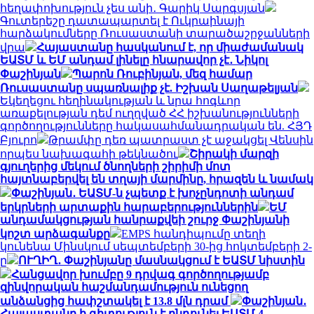
հեղափոխություն չես անի․ Գարիկ Սարգսյան
Գուտերեշը դատապարտել է Ուկրաինայի
հարձակումները Ռուսաստանի տարածաշրջանների
վրա
Հայաստանը հասկանում է, որ միաժամանակ
ԵԱՏՄ և ԵՄ անդամ լինելը հնարավոր չէ․ Նիկոլ
Փաշինյան
Պարոն Ռուբինյան, մեզ համար
Ռուսաստանը սպառնալիք չէ. Իշխան Սաղաթելյան
Եկեղեցու հեղինակության և նրա հոգևոր
առաքելության դեմ ուղղված ՀՀ իշխանությունների
գործողությունները հակասահմանադրական են. ՀՅԴ
Բյուրո
Թրամփը դեռ պատրաստ չէ աջակցել Վենսին
որպես նախագահի թեկնածու
Շիրակի մարզի
գյուղերից մեկում ծնողների շիրիմի մոտ
հայտնաբերվել են տղայի մարմինը, հրազեն և նամակ
Փաշինյան․ ԵԱՏՄ-ն չպետք է խոչընդոտի անդամ
երկրների արտաքին հարաբերություններին
ԵՄ
անդամակցության հանրաքվեի շուրջ Փաշինյանի
կոշտ արձագանքը
EMPS հանդիպումը տեղի
կունենա Մինսկում սեպտեմբերի 30-ից հոկտեմբերի 2-
ը
ՈՒՂԻՂ․ Փաշինյանը մասնակցում է ԵԱՏՄ նիստին
Հանցավոր խումբը 9 դրվագ գործողությամբ
զինվորական հաշմանդամություն ունեցող
անձանցից հափշտակել է 13.8 մլն դրամ
Փաշինյան․
Հայաստանը ի գիտություն է ընդունել ԵԱՏՄ 4