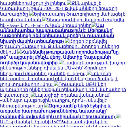
հասցեներում ջուր չի լինելու
Քննարկվել է
Կառավարության 2026–2031 թվականների ծրագրի
նախագիծը
Երիտասարդ ֆուտբոլիստը մահացել է
խաղի ժամանակ
Գեղարքունիքի մարզում բախվել
են «Jeep»-ն ու «Ford»-ը. կան վիրավորներ
Սա
աննախադեպ խայտառակություն է. Մելիքյանը՝
Կաթողիկոսի դեմ քրեական գործի և դատական
նիստի մասին (տեսանյութ)
Հրդեհ է բռնկվել
Երևանի Զաքարիա Քանաքեռցու փողոցի տներից
մեկում
Հանձնվել թուրքական ողորմածությա՞նը,
թե՞ պայքարել մինչև վերջ. Ավետիք Չալաբյանի
ուղերձը կալանավայրից
Նավագնացության խոշոր
ընկերությունները դիմել են ՄԱԿ-ին՝ Հորմուզի
նեղուցում վճարներ չգանձելու կոչով
Լոնդոնի
կենտրոնում դանակով զինված կինը հարձակվել է
չորս տղամարդու վրա
Ռուսական ԱԹՍ-ներ
արտադրող ընկերության ղեկավարի դեմ մահափորձ
է կատարվել
Լայպցիգի օդանավակայանում
«անհայտ պայթուցիկ սարքով դրոն». սկսվել է
հետաքննությունը
Զգուշացե՛ք կեղծ էջերից և
առցանց խարդախություններից, նպատակը՝
բանկային տվյալներին տիրանալն է (լուսանկար)
ԱՄՆ-ը հանել է Իրանի ԻՀՊԿ-ին առնչվող երկու
ինքնաթիռի և երեք ավիաընկերության նկատմամբ