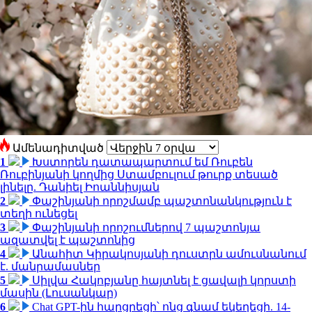
Ամենադիտված
1
Խստորեն դատապարտում եմ Ռուբեն
Ռուբինյանի կողմից Ստամբուլում թուրք տեսած
լինելը. Դանիել Իոաննիսյան
2
Փաշինյանի որոշմամբ պաշտոնանկություն է
տեղի ունեցել
3
Փաշինյանի որոշումներով 7 պաշտոնյա
ազատվել է պաշտոնից
4
Անահիտ Կիրակոսյանի դուստրն ամուսնանում
է. մանրամասներ
5
Սիլվա Հակոբյանը հայտնել է ցավալի կորստի
մասին (Լուսանկար)
6
Chat GPT-ին հարցրեցի՝ ոնց գնամ եկեղեցի. 14-