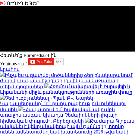
ՈՒՂԻՂ ԵԹԵՐ
Հետևե՛ք Euromedia24-ին
Youtube-ում`
Լրահոս
Ինչպես ազատվել մոծակներից ձեր բնակարանում՝
ժողովրդական միջոցներից մինչև առաջատար
տեխնոլոգիաներ
Հռոմում ավարտվել է Իսրայելի և
Լիբանանի միջև բանակցությունների առաջին փուլը
Չեմ ուզել ունենալ «Պլան Բ»․ Նարեկ
Կարապետյանը՝ ՌԴ քաղաքացիություն ունենալու
մասին
«Հավատում եմ՝ հայկական ակումբն
առաջին անգամ կխաղա Չեմպիոնների լիգայի
հիմնական փուլում». Բերեզովսկի
Թամարա Գլոբան
անվանել է կենդանակերպի այն նշանները, որոնք
ունեն ամենաուժեղ կանխատեսումը 2026 թվականի