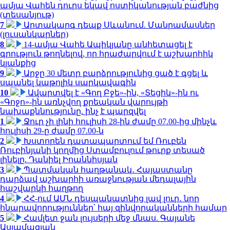
ամյա Վահեն դուրս եկավ ոստիկանության բաժնից
(տեսանյութ)
7
Արտակարգ դեպք Սևանում. Մանրամասներ
(լուսանկարներ)
8
14-ամյա Վահե Ապիկյանը անհետացել է
գրություն թողնելով, որ հրաժարվում է աշխարհիկ
կյանքից
9
Արջը 30 մետր բարձրությունից ցած է գցել և
սպանել կաթոլիկ սարկավագին
10
Ավարտվել է «Գող Բջե»-ին, «Տեցիկ»-ին ու
«Գոջո»-ին առնչվող քրեական վարույթի
նախաքննությունը. ինչ է պարզվել
1
Ջուր չի լինի հուլիսի 28-ին ժամը 07.00-ից մինչև
հուլիսի 29-ը ժամը 07.00-ն
2
Խստորեն դատապարտում եմ Ռուբեն
Ռուբինյանի կողմից Ստամբուլում թուրք տեսած
լինելը. Դանիել Իոաննիսյան
3
Պատմական հաղթանակ․ Հայաստանը
դարձավ աշխարհի առաջնության մեդալային
հաշվարկի հաղթող
4
ՀՀ-ում ԱՄՆ դեսպանատնից լավ լուր․ նոր
հնարավորություններ՝ հայ զինվորականների համար
5
Համլետ ջան լույսերի մեջ մնաս. Գայանե
Ասլամազյան