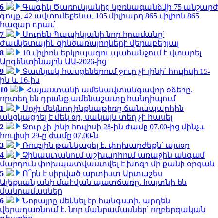
6
Գագիկ Ծառուկյանից կբռնագանձվի 75 անշարժ
գույք, 42 ավտոմեքենա, 105 միլիարդ 865 միլիոն 865
հազար դրամ
7
Սուրեն Պապիկյանի նոր հրամանը՝
ժամկետային զինծառայողների վերաբերյալ
8
10 միլիոն երկրպագու պահանջում է վտարել
Արգենտինային ԱԱ-2026-ից
9
Տասնյակ հասցեներում ջուր չի լինի՝ հուլիսի 15-
ին և 16-ին
10
Հայաստանի ամենավտանգավոր օձերը.
որտեղ են դրանք ամենաշատը հանդիպում
1
Սոչի մեկնող ինքնաթիռը ճանապարհին
անցկացրել է մեկ օր, սակայն տեղ չի հասել
2
Ջուր չի լինի հուլիսի 28-ին ժամը 07.00-ից մինչև
հուլիսի 29-ը ժամը 07.00-ն
3
Ռուբլին թանկացել է․ փոխարժեքն՝ այսօր
4
Չինաստանում աշխարհում առաջին անգամ
մարդուն փոխպատվաստվել է խոզի մի քանի օրգան
5
Ո՞րն է սիրված արտիստ Արտաշես
Ալեքսանյանի մահվան պատճառը. հայտնի են
մանրամասներ
6
Նորայրը մեկնել էր հանգստի, արդեն
վերադառնում է. նոր մանրամասներ՝ ողբերգական