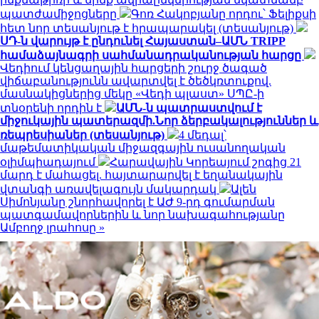
պատժամիջոցները
Գոռ Հակոբյանը որդու՝ Ֆելիքսի
հետ նոր տեսանյութ է հրապարակել (տեսանյութ)
ՍԴ-ն վարույթ է ընդունել Հայաստան–ԱՄՆ TRIPP
համաձայնագրի սահմանադրականության հարցը
Վեդիում կենցաղային հարցերի շուրջ ծագած
վիճաբանությունն ավարտվել է ծեծկռտուքով.
մասնակիցներից մեկը «Վեդի պլաստ» ՍՊԸ-ի
տնօրենի որդին է
ԱՄՆ-ն պատրաստվում է
միջուկային պատերազմի.Նոր ձերբակալություններ և
ռեպրեսիաներ (տեսանյութ)
4 մեդալ՝
մաթեմատիկական միջազգային ուսանողական
օլիմպիադայում
Հարավային Կորեայում շոգից 21
մարդ է մահացել. հայտարարվել է եղանակային
վտանգի առավելագույն մակարդակ
Ալեն
Սիմոնյանը շնորհավորել է ԱԺ 9-րդ գումարման
պատգամավորներին և նոր նախագահությանը
Ամբողջ լրահոսը »