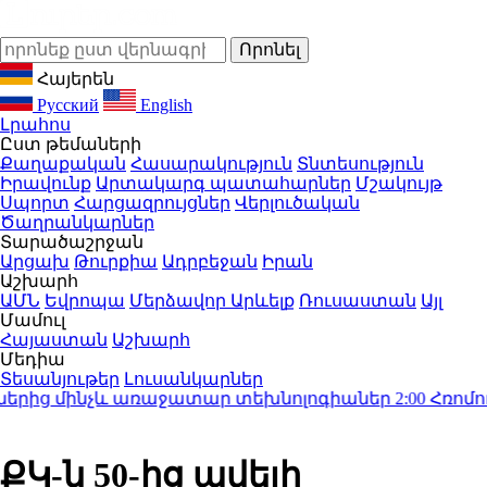
Հայերեն
Русский
English
Լրահոս
Ըստ թեմաների
Քաղաքական
Հասարակություն
Տնտեսություն
Իրավունք
Արտակարգ պատահարներ
Մշակույթ
Սպորտ
Հարցազրույցներ
Վերլուծական
Ծաղրանկարներ
Տարածաշրջան
Արցախ
Թուրքիա
Ադրբեջան
Իրան
Աշխարհ
ԱՄՆ
Եվրոպա
Մերձավոր Արևելք
Ռուսաստան
Այլ
Մամուլ
Հայաստան
Աշխարհ
Մեդիա
Տեսանյութեր
Լուսանկարներ
րից մինչև առաջատար տեխնոլոգիաներ
2:00
Հռոմում 
ՔԿ-ն 50-ից ավելի