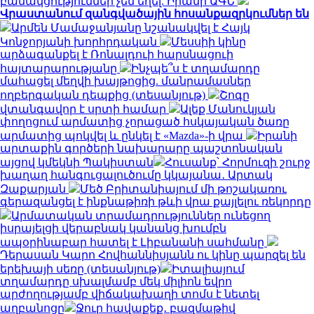
բանակցություններ չեն եղել. Իրանի ԱԳՆ
Վրաստանում զանգվածային հոսանքազրկումներ են
Արմեն Մամաջանյանը նշանակվել է Հայկ
Կոնջորյանի խորհրդական
Մեսսիի կինը
արձագանքել է Ռոնալդուի հարսնացուի
հայտարարությանը
Ինչպե՞ս է տղամարդը
մահացել մեղվի խայթոցից. մանրամասներ
ողբերգական դեպքից (տեսանյութ)
Շոգը
վտանգավոր է սրտի համար
Ալեք Մանուկյան
փողոցում արմատից չորացած հսկայական ծառը
արմատից պոկվել և ընկել է «Mazda»-ի վրա
Իրանի
արտաքին գործերի նախարարը պաշտոնական
այցով կմեկնի Պակիստան
Հուսանք՝ Հորմուզի շուրջ
խաղաղ հանգուցալուծումը կկայանա․ Արտակ
Զաքարյան
Մեծ Բրիտանիայում մի թոշակառու
գերազանցել է ինքնաթիռի թևի վրա քայլելու ռեկորդը
Արմատական տրամադրություններ ունեցող
իսրայելցի վերաբնակ կանանց խումբն
ապօրինաբար հատել է Լիբանանի սահմանը
Դերասան Կարո Հովհաննիսյանն ու կինը պարզել են
երեխայի սեռը (տեսանյութ)
Իտալիայում
տղամարդը սխալմամբ մեկ միլիոն եվրո
արժողությամբ վիճակախաղի տոմս է նետել
աղբանոցը
Ջուր հավաքեք․ բազմաթիվ