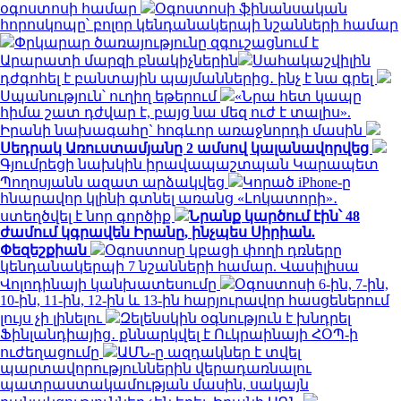
օգոստոսի համար
Օգոստոսի ֆինանսական
հորոսկոպը՝ բոլոր կենդանակերպի նշանների համար
Փրկարար ծառայությունը զգուշացնում է
Արարատի մարզի բնակիչներին
Սահակաշվիլին
դժգոհել է բանտային պայմաններից․ ինչ է նա գրել
Սպանություն՝ ուղիղ եթերում
«Նրա հետ կապը
հիմա շատ դժվար է, բայց նա մեզ ուժ է տալիս».
Իրանի նախագահը` հոգևոր առաջնորդի մասին
Սեդրակ Առուստամյանը 2 ամսով կալանավորվեց
Գյումրեցի նախկին իրավապաշտպան Կարապետ
Պողոսյանն ազատ արձակվեց
Կորած iPhone-ը
հնարավոր կլինի գտնել առանց «Լոկատորի»․
ստեղծվել է նոր գործիք
Նրանք կարծում էին՝ 48
ժամում կգրավեն Իրանը, ինչպես Սիրիան.
Փեզեշքիան
Օգոստոսը կբացի փողի դռները
կենդանակերպի 7 նշանների համար. Վասիլիսա
Վոլոդինայի կանխատեսումը
Օգոստոսի 6-ին, 7-ին,
10-ին, 11-ին, 12-ին և 13-ին հարյուրավոր հասցեներում
լույս չի լինելու
Զելենսկին օգնություն է խնդրել
Ֆինլանդիայից․ քննարկվել է Ուկրաինայի ՀՕՊ-ի
ուժեղացումը
ԱՄՆ-ը ազդակներ է տվել
պարտավորություններին վերադառնալու
պատրաստակամության մասին, սակայն