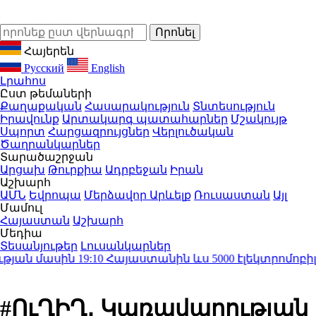
Հայերեն
Русский
English
Լրահոս
Ըստ թեմաների
Քաղաքական
Հասարակություն
Տնտեսություն
Իրավունք
Արտակարգ պատահարներ
Մշակույթ
Սպորտ
Հարցազրույցներ
Վերլուծական
Ծաղրանկարներ
Տարածաշրջան
Արցախ
Թուրքիա
Ադրբեջան
Իրան
Աշխարհ
ԱՄՆ
Եվրոպա
Մերձավոր Արևելք
Ռուսաստան
Այլ
Մամուլ
Հայաստան
Աշխարհ
Մեդիա
Տեսանյութեր
Լուսանկարներ
ան մասին
19:10
Հայաստանին ևս 5000 էլեկտրոմոբիլի 
#ՈւՂԻՂ․ Կառավարության