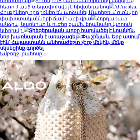
արտադրվի
«Բամբու» բար-ռեստորանից սնվելուց
հետո 3 անձ տեղափոխվել է հիվանդանոց
Al Arabiya.
Հութիները հրթիռներ են արձակել Մարիբում գտնվող
փախստականների ճամբարի վրա
Հորդառատ
անձրև, կարկուտ և ուժեղ քամի․ եղանակը կտրուկ
կփոխվի
Տիեզերական աղբը հարվածել է Լուսնին․
նոր խառնարան է առաջացել
Փաշինյան․ Երբ ասում
էին՝ Հայաստանն անհրաժեշտ չէ ոչ մեկին, մենք
սկսեցինք գործել
Ամբողջ լրահոսը »