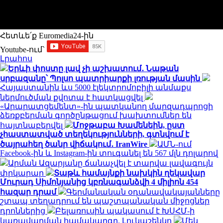
Հետևե՛ք Euromedia24-ին
Youtube-ում`
Լրահոս
Երևի փոստը լավ չի աշխատում․ Նաթան
սրբազանը՝ Պոլսո պատրիարքի լռության մասին
Հայաստանին ևս 5000 էլեկտրոմոբիլի անմաքս
ներմուծման քվոտա է հատկացվել
«Արարատցեմենտ»-ին պատկանող մարզադպրոցի
ձեռքբերման գործընթացում խախտումներ են
հայտնաբերվել
Մոջթաբա Խամենեին, ըստ
չհաստատված տեղեկությունների, գտնվում է
ծայրահեղ ծանր վիճակում․ IranWire
ԱՄՆ-ում
Facebook-ին և Instagram-ին տուգանել են 567 մլն դոլարով
Արման Ազարյանը ճանաչվել է տարվա լավագույն
փրկարար
Տաթև համայնքի նախկին ղեկավար
Մուրադ Սիմոնյանից կբռնագանձվի 4 միլիոն 454
հազար դրամ
Գերմանական օդանավակայանները
շտապ տեղադրում են պաշտպանական միջոցներ
դրոններից
Բելառուսին պակասում է ԽՍՀՄ-ի
կառավարման համակարգը. Լուկաշենկո
Մեկ