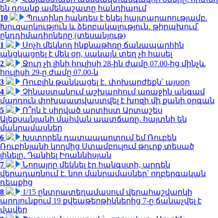
են դրանք ամենաշատը հանդիպում
10
Պուտինը հանդես է եկել հայտարարությամբ.
Խուզարկություն և ձերբակալություն․ թիրախում՝
ընդդիմադիրները (տեսանյութ)
1
Սոչի մեկնող ինքնաթիռը ճանապարհին
անցկացրել է մեկ օր, սակայն տեղ չի հասել
2
Ջուր չի լինի հուլիսի 28-ին ժամը 07.00-ից մինչև
հուլիսի 29-ը ժամը 07.00-ն
3
Ռուբլին թանկացել է․ փոխարժեքն՝ այսօր
4
Չինաստանում աշխարհում առաջին անգամ
մարդուն փոխպատվաստվել է խոզի մի քանի օրգան
5
Ո՞րն է սիրված արտիստ Արտաշես
Ալեքսանյանի մահվան պատճառը. հայտնի են
մանրամասներ
6
Խստորեն դատապարտում եմ Ռուբեն
Ռուբինյանի կողմից Ստամբուլում թուրք տեսած
լինելը. Դանիել Իոաննիսյան
7
Նորայրը մեկնել էր հանգստի, արդեն
վերադառնում է. նոր մանրամասներ՝ ողբերգական
դեպքից
8
1/15 ընտրատեղամասում վերահաշվարկի
արդյունքում 19 քվեաթերթիկներից 7-ը ճանաչվել է
վավեր