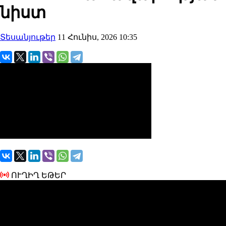
նիստ
Տեսանյութեր
11 Հունիս, 2026 10:35
ՈՒՂԻՂ ԵԹԵՐ