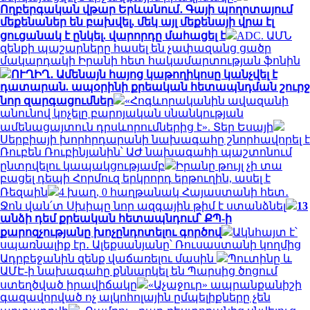
Ողբերգական վթար Երևանում․ Գայի պողոտայում
մեքենաներ են բախվել, մեկ այլ մեքենայի վրա էլ
ցուցանակ է ընկել. վարորդը մահացել է
ADC. ԱՄՆ
զենքի պաշարները հասել են չափազանց ցածր
մակարդակի Իրանի հետ հակամարտության ֆոնին
ՈՒՂԻՂ․ Ամենայն հայոց կաթողիկոսը կանչվել է
դատարան. ապօրինի քրեական հետապնդման շուրջ
նոր զարգացումներ
«Հոգևորականին ավազանի
անունով կոչելը բարոյական սնանկության
ամենացայտուն դրսևորումներից է». Տեր Եսայի
Սերբիայի խորհրդարանի նախագահը շնորհավորել է
Ռուբեն Ռուբինյանին՝ ԱԺ նախագահի պաշտոնում
ընտրվելու կապակցությամբ
Իրանը թույլ չի տա
բացել դեպի Հորմուզ երկրորդ երթուղին, ասել է
Ռեզաին
4 խաղ, 0 հաղթանակ Հայաստանի հետ․
Ջոն վան՛տ Սխիպը նոր ազգային թիմ է ստանձնել
13
անձի դեմ քրեական հետապնդում՝ ՔՊ-ի
քարոզչությանը խոչընդոտելու գործով
Ակնհայտ է՝
սպառնալիք էր․ Ալեքսանյանը՝ Ռուսաստանի կողմից
Ադրբեջանին զենք վաճառելու մասին
Պուտինը և
ԱՄԷ-ի նախագահը քննարկել են Պարսից ծոցում
ստեղծված իրավիճակը
«Աչաջուր» ապրանքանիշի
գազավորված ոչ ալկոհոլային ըմպելիքները չեն