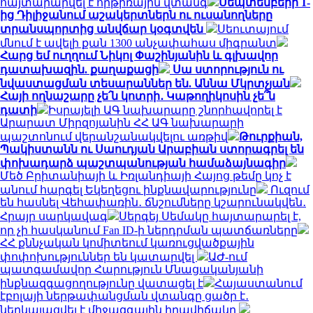
հայտարարվել է հրթիռային վտանգ
Սեպտեմբերի 1-
ից Դիլիջանում աշակերտներն ու ուսանողները
տրանսպորտից անվճար կօգտվեն
Սեուտայում
մնում է ավելի քան 1300 անչափահաս միգրանտ
Հարց եմ ուղղում Նիկոլ Փաշինյանին և գլխավոր
դատախազին. քաղաքացի
Սա ստորություն ու
նվաստացման տեսարաններ են. Աննա Մկրտչյան
Հայի ողնաշարը չե՛ն կոտրի․ Կաթողիկոսին չե՞ն
դատի
Իսրայելի ԱԳ նախարարը շնորհավորել է
Արարատ Միրզոյանին ՀՀ ԱԳ նախարարի
պաշտոնում վերանշանակվելու առթիվ
Թուրքիան,
Պակիստանն ու Սաուդյան Արաբիան ստորագրել են
փոխադարձ պաշտպանության համաձայնագիր
Մեծ Բրիտանիայի և Իռլանդիայի Հայոց թեմը կոչ է
անում հարգել Եկեղեցու ինքնավարությունը
Ուզում
են հասնել Վեհափառին․ ճնշումները կշարունակվեն․
Հրայր սարկավագ
Սերգեյ Սեմակը հայտարարել է,
որ չի հասկանում Fan ID-ի ներդրման պատճառները
ՀՀ քննչական կոմիտեում կառուցվածքային
փոփոխություններ են կատարվել
ԱԺ-ում
պատգամավոր Հարություն Մնացականյանի
ինքնազգացողությունը վատացել է
Հայաստանում
էբոլայի ներթափանցման վտանգը ցածր է․
ներկայացվել է միջազգային իրավիճակը