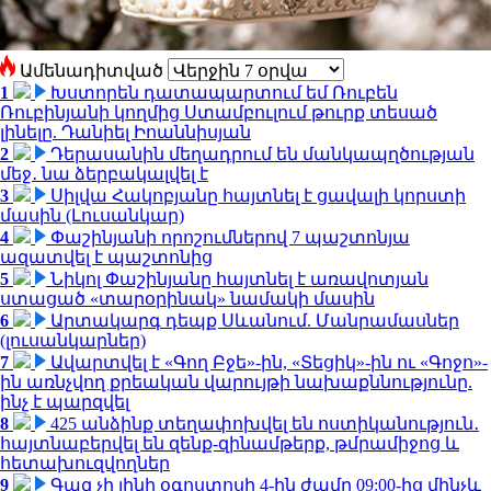
Ամենադիտված
1
Խստորեն դատապարտում եմ Ռուբեն
Ռուբինյանի կողմից Ստամբուլում թուրք տեսած
լինելը. Դանիել Իոաննիսյան
2
Դերասանին մեղադրում են մանկապղծության
մեջ․ նա ձերբակալվել է
3
Սիլվա Հակոբյանը հայտնել է ցավալի կորստի
մասին (Լուսանկար)
4
Փաշինյանի որոշումներով 7 պաշտոնյա
ազատվել է պաշտոնից
5
Նիկոլ Փաշինյանը հայտնել է առավոտյան
ստացած «տարօրինակ» նամակի մասին
6
Արտակարգ դեպք Սևանում. Մանրամասներ
(լուսանկարներ)
7
Ավարտվել է «Գող Բջե»-ին, «Տեցիկ»-ին ու «Գոջո»-
ին առնչվող քրեական վարույթի նախաքննությունը.
ինչ է պարզվել
8
425 անձինք տեղափոխվել են ոստիկանություն․
հայտնաբերվել են զենք-զինամթերք, թմրամիջոց և
հետախուզվողներ
9
Գազ չի լինի օգոստոսի 4-ին ժամը 09:00-ից մինչև