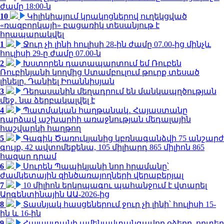
ժամը 18:00-ն
10
Կիլիկիայում կրակոցներով ուղեկցված
«ռազբորկայի» բացառիկ տեսանյութ է
հրապարակվել
1
Ջուր չի լինի հուլիսի 28-ին ժամը 07.00-ից մինչև
հուլիսի 29-ը ժամը 07.00-ն
2
Խստորեն դատապարտում եմ Ռուբեն
Ռուբինյանի կողմից Ստամբուլում թուրք տեսած
լինելը. Դանիել Իոաննիսյան
3
Դերասանին մեղադրում են մանկապղծության
մեջ․ նա ձերբակալվել է
4
Պատմական հաղթանակ․ Հայաստանը
դարձավ աշխարհի առաջնության մեդալային
հաշվարկի հաղթող
5
Գագիկ Ծառուկյանից կբռնագանձվի 75 անշարժ
գույք, 42 ավտոմեքենա, 105 միլիարդ 865 միլիոն 865
հազար դրամ
6
Սուրեն Պապիկյանի նոր հրամանը՝
ժամկետային զինծառայողների վերաբերյալ
7
10 միլիոն երկրպագու պահանջում է վտարել
Արգենտինային ԱԱ-2026-ից
8
Տասնյակ հասցեներում ջուր չի լինի՝ հուլիսի 15-
ին և 16-ին
9
Հայաստանի ամենավտանգավոր օձերը. որտեղ