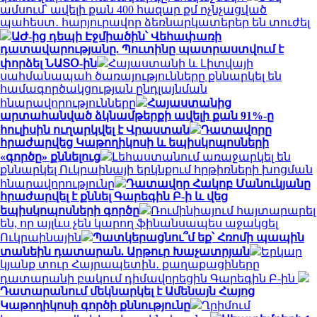
ամսում՝ ավելի քան 400 հազար քմ ոչնչացված
պահեստ․ հարյուրավոր ձեռնարկատերեր են տուժել
ԱԺ-ից դեպի Էջմիածին՝ Վեհափառի
դատավարությանը. Պուտինը պատրաստվում է
փորձել ՆԱՏՕ-ին
Հայաստանի և Լիտվայի
սահմանապահ ծառայությունները քննարկել են
համագործակցության ընդլայնման
հնարավորությունները
Հայաստանից
արտահանված ձկնամթերքի ավելի քան 91%-ը
հուլիսին ուղարկվել է Վրաստան
Դատավորը
հրաժարվեց Կաթողիկոսի և եպիսկոպոսների
«գործը» քննելուց
Լեհաստանում առաջարկել են
քննարկել Ուկրաինայի երկնքում հրթիռների խոցման
հնարավորությունը
Դատավոր Հակոբ Մանուկյանը
հրաժարվել է քննել Գարեգին Բ-ի և վեց
եպիսկոպոսների գործը
Ռումինիայում հայտարարել
են, որ այլևս չեն կարող ֆինանսապես աջակցել
Ուկրաինային
Պատկերացնու՞մ եք՝ Հռոմի պապին
տանեին դատարան. Արթուր Խաչատրյան
Երկար
կյանք տուր Հայրապետին․ քաղաքացիները
դատարանի բակում դիմավորեցին Գարեգին Բ-ին
Դատարանում մեկնարկել է Ամենայն Հայոց
Կաթողիկոսի գործի քննությունը
Ղրիմում