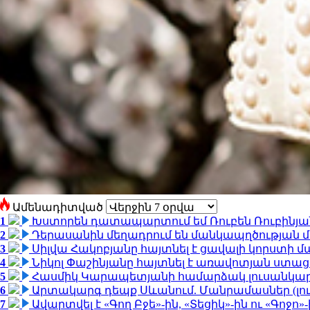
Ամենադիտված
1
Խստորեն դատապարտում եմ Ռուբեն Ռուբինյանի
2
Դերասանին մեղադրում են մանկապղծության մե
3
Սիլվա Հակոբյանը հայտնել է ցավալի կորստի մ
4
Նիկոլ Փաշինյանը հայտնել է առավոտյան ստ
5
Հասմիկ Կարապետյանի համարձակ լուսանկարն
6
Արտակարգ դեպք Սևանում. Մանրամասներ (լո
7
Ավարտվել է «Գող Բջե»-ին, «Տեցիկ»-ին ու «Գոջ