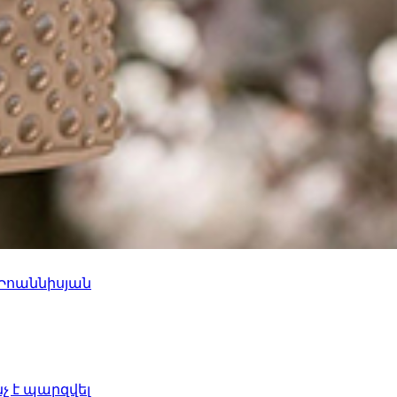
 Իոաննիսյան
նչ է պարզվել