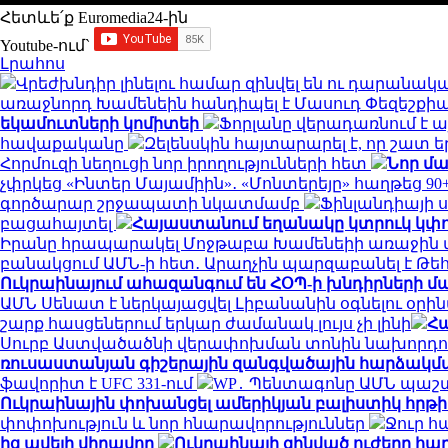
Հետևե՛ք Euromedia24-ին
Youtube-ում`
Լրահոս
Վրեժխնդիր լինելու համար զինվել են ու դարանա
առաջնորդ Խամենեին հանդիպել է Մասուդ Փեզեշքի
եկամուտների կոմիտեի
Ֆորլանը վերադառնում է այ
հավաքականը
Զելենսկին հայտարարել է, որ շատ 
Հորմուզի նեղուցի նոր իրողությունների հետ
Նոր մ
չփրկեց «Ինտեր Մայամիին»․ «Մոնտերեյը» հաղթեց 90
գործարար շրջապատի նկատմամբ
Ֆինլանդիայի 
բացահայտել
Հայաստանում եղանակը կտրուկ կփ
Իրանը հրապարակել Մոջթաբա Խամենեիի առաջին տ
բանակցում ԱՄՆ-ի հետ․ Արաղչին պարզաբանել է Թ
Ուկրաինայում ահազանգում են ՀՕՊ-ի խնդիրների մ
ԱՄՆ Սենատ է ներկայացվել Լիբանանին օգնելու օրի
շարք հասցեներում երկար ժամանակ լույս չի լինի
Հա
Սուրբ Աստվածածնի վերափոխման տոնին նախորդ
ռուսաստանյան գիշերային զանգվածային հարձակմ
ֆավորիտ է UFC 331-ում
WP․ Պենտագոնը ԱՄՆ պաշտ
Ուկրաինային փոխանցել ամերիկյան բալիստիկ հրթի
փոփոխություն և նոր հնարավորություններ
Ջուր հ
ից ավելի վիրավոր
Ուկրաինայի զինված ուժերը հար