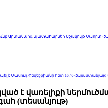
ւնք
Արտակարգ պատահարներ
Մշակույթ
Սպորտ
Հա
ուդ Փեզեշքիանի հետ
16:40
Հայաստանյայց առաքելական
ված է վառելիքի ներմուծմ
ահ (տեսանյութ)