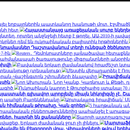
կալել եղբայրներին պատկանող խանութի մոտ. Էջմիա
անի հետ
Հայաստանյայց առաքելական սուրբ եկեղեց
նտեղ, որտեղ անջնջելի հետք է թողել․ ԱԱ-2010-ի լավա
երկրներ դեմ են ուկրաինական բալիստիկ հրթիռներին
անրամասներ Դաշտավանում տեղի ունեցած ծեծկռտու
+7-ին
Reuters․ Դեմոկրատները լայնածավալ հետաքն
սահմանապահ ծառայությունը միգրանտների անօրի
ոխվի
Բավական երկար ժամանակով հրաժեշտ կտանք
եսանյութը (տեսանյութ)
Մեսսին վերադարձել է Ռո
եհրան–Վաշինգտոն շփումների ձևաչափը
Իրավիճակը
ասին
Նոր Ախուրյան, Նոր Կյանք, Կառնուտ և Քեթի
նագիծ
Ուկրաինան կարող է Թուրքիայից ստանալ 70
յաստանի գլխավոր պրոբլեմը միայն նիկոլիզմը չէ․ 
ող պահքի Բարեկենդանը
Արտակարգ իրավիճակ՝ Ս
ան հիմնական թիրախը. Կան զոհեր
5 հաղթանակ ան
պանական ընկերություններից պահանջել է արագաց
ռներ․ հայտնի են քանակները
Տարոյի աստղագուշակ
ավաքեք. Երկար ժամանակ ջուր չի լինելու
Մարտաֆիլմ
ձակվել են Բելգորոդի վրա․ Վիրավորների թվում երե