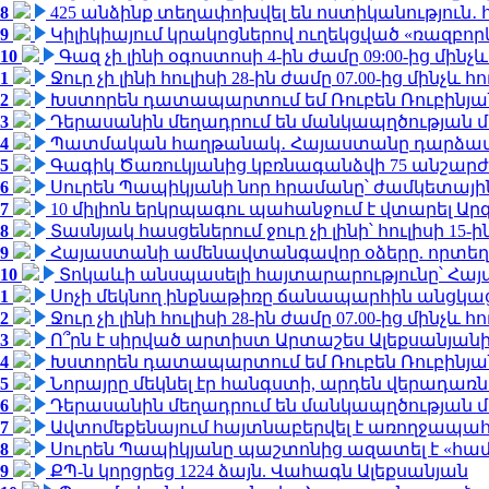
8
425 անձինք տեղափոխվել են ոստիկանություն․
9
Կիլիկիայում կրակոցներով ուղեկցված «ռազբո
10
Գազ չի լինի օգոստոսի 4-ին ժամը 09:00-ից մինչև
1
Ջուր չի լինի հուլիսի 28-ին ժամը 07.00-ից մինչև հո
2
Խստորեն դատապարտում եմ Ռուբեն Ռուբինյանի
3
Դերասանին մեղադրում են մանկապղծության մե
4
Պատմական հաղթանակ․ Հայաստանը դարձավ 
5
Գագիկ Ծառուկյանից կբռնագանձվի 75 անշարժ գո
6
Սուրեն Պապիկյանի նոր հրամանը՝ ժամկետային
7
10 միլիոն երկրպագու պահանջում է վտարել Արգ
8
Տասնյակ հասցեներում ջուր չի լինի՝ հուլիսի 15-ին
9
Հայաստանի ամենավտանգավոր օձերը. որտեղ
10
Տոկաևի անսպասելի հայտարարությունը՝ Հայ
1
Սոչի մեկնող ինքնաթիռը ճանապարհին անցկացրե
2
Ջուր չի լինի հուլիսի 28-ին ժամը 07.00-ից մինչև հո
3
Ո՞րն է սիրված արտիստ Արտաշես Ալեքսանյա
4
Խստորեն դատապարտում եմ Ռուբեն Ռուբինյանի
5
Նորայրը մեկնել էր հանգստի, արդեն վերադառն
6
Դերասանին մեղադրում են մանկապղծության մե
7
Ավտոմեքենայում հայտնաբերվել է առողջապահ
8
Սուրեն Պապիկյանը պաշտոնից ազատել է «հա
9
ՔՊ-ն կորցրեց 1224 ձայն. Վահագն Ալեքսանյան