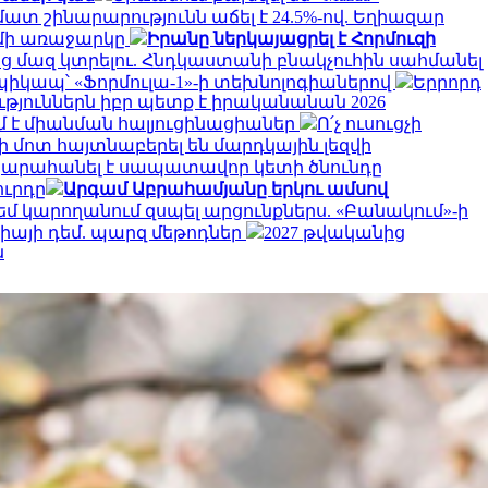
մատ շինարարությունն աճել է 24.5%-ով. Եղիազար
ւմի առաջարկը
Իրանը ներկայացրել է Հորմուզի
ց մազ կտրելու. Հնդկաստանի բնակչուհին սահմանել
պիկապ՝ «Ֆորմուլա-1»-ի տեխնոլոգիաներով
Երրորդ
յուններն իբր պետք է իրականանան 2026
մ է միանման հալյուցինացիաներ
Ո՛չ ուսուցչի
 մոտ հայտնաբերել են մարդկային լեզվի
կարահանել է սապատավոր կետի ծնունդը
ուրդը
Արգամ Աբրահամյանը երկու ամսով
եմ կարողանում զսպել արցունքներս. «Բանակում»-ի
գիայի դեմ. պարզ մեթոդներ
2027 թվականից
ն