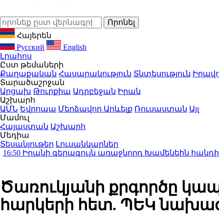
Հայերեն
Русский
English
Լրահոս
Ըստ թեմաների
Քաղաքական
Հասարակություն
Տնտեսություն
Իրավո
Տարածաշրջան
Արցախ
Թուրքիա
Ադրբեջան
Իրան
Աշխարհ
ԱՄՆ
Եվրոպա
Մերձավոր Արևելք
Ռուսաստան
Այլ
Մամուլ
Հայաստան
Աշխարհ
Մեդիա
Տեսանյութեր
Լուսանկարներ
 գերագույն առաջնորդ Խամենեին հանդիպել է Մաս
Ծառուկյանի քրգործը կապ
հարկերի հետ. ՊԵԿ նախագ