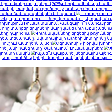
 կիսամյակի տվյալներով 2025թ. նույն ամիսների համե
փոխանցել ռազմական գործողությունների մորատորիո
ՀՀ ավտոճանապարհներին և Լարսում
11 տարի առան
Ford-ը պատրաստում է «ժողովրդական» էլեկտրական 
ություն Ռուսաստանում․ Վանգայի ո՞ր մարգարեութ
, որը տարբեր երկրների մարդկանց մոտ առաջացնու
դերը դպրոցում
Գիտնականները երգեցիկ թռչունների
եպ տեսարանը․ Ավստրալիայի ափերի մոտ դրոնը ն
 հուշում աստղերն այսօր
Օգոստոսի 9-ի օրվա խորհ
իելյանի հանգիստը՝ Շանհայում (Լուսանկարներ)
Չ
 կորստի մասին
Ինչպե՞ս պայքարել սեզոնային ալեր
տք է հանձնել երկրի մասին գիտելիքների քննությու