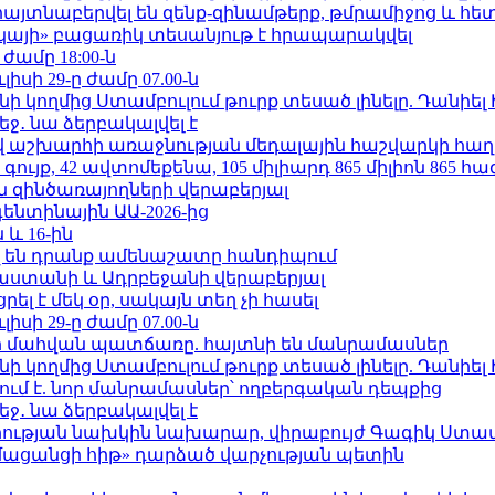
 հայտնաբերվել են զենք-զինամթերք, թմրամիջոց և հ
րկայի» բացառիկ տեսանյութ է հրապարակվել
 ժամը 18:00-ն
ւլիսի 29-ը ժամը 07.00-ն
 կողմից Ստամբուլում թուրք տեսած լինելը. Դանիել
ջ․ նա ձերբակալվել է
աշխարհի առաջնության մեդալային հաշվարկի հաղ
ւյք, 42 ավտոմեքենա, 105 միլիարդ 865 միլիոն 865 հ
 զինծառայողների վերաբերյալ
ենտինային ԱԱ-2026-ից
 և 16-ին
 են դրանք ամենաշատը հանդիպում
աստանի և Ադրբեջանի վերաբերյալ
լ է մեկ օր, սակայն տեղ չի հասել
ւլիսի 29-ը ժամը 07.00-ն
նի մահվան պատճառը. հայտնի են մանրամասներ
 կողմից Ստամբուլում թուրք տեսած լինելը. Դանիել
ում է. նոր մանրամասներ՝ ողբերգական դեպքից
ջ․ նա ձերբակալվել է
ության նախկին նախարար, վիրաբույժ Գագիկ Ստամ
մացանցի հիթ» դարձած վարչության պետին