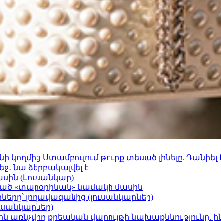
 կողմից Ստամբուլում թուրք տեսած լինելը. Դանիել
ջ․ նա ձերբակալվել է
ասին (Լուսանկար)
ացած «տարօրինակ» նամակի մասին
երը՝ լողավազանից (լուսանկարներ)
ւսանկարներ)
ո»-ին առնչվող քրեական վարույթի նախաքննությունը. ի