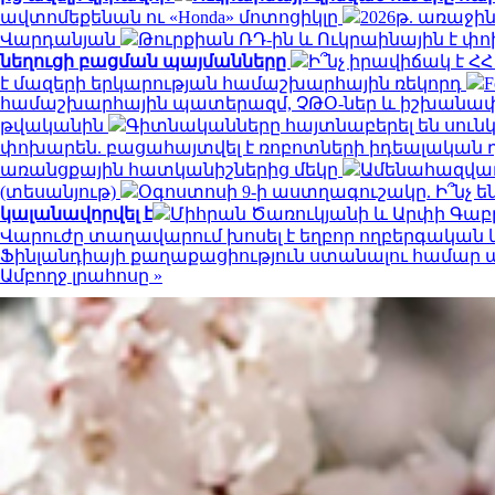
ավտոմեքենան ու «Honda» մոտոցիկլը
2026թ. առաջին
Վարդանյան
Թուրքիան ՌԴ-ին և Ուկրաինային է 
նեղուցի բացման պայմանները
Ի՞նչ իրավիճակ է 
է մազերի երկարության համաշխարհային ռեկորդ
համաշխարհային պատերազմ, ՉԹՕ-ներ և իշխանափոխ
թվականին
Գիտնականները հայտնաբերել են սունկ
փոխարեն. բացահայտվել է ռոբոտների իդեալական 
առանցքային հատկանիշներից մեկը
Ամենահազվադ
(տեսանյութ)
Օգոստոսի 9-ի աստղագուշակը. Ի՞նչ են
կալանավորվել է
Միհրան Ծառուկյանի և Արփի Գաբր
Վարուժը տաղավարում խոսել է եղբոր ողբերգական
Ֆինլանդիայի քաղաքացիություն ստանալու համար պե
Ամբողջ լրահոսը »