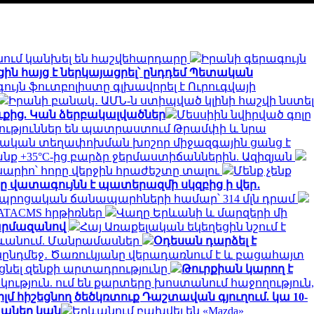
ծնում կանխել են հաշվեհարդարը
Իրանի գերագույն
ին հայց է ներկայացրել՝ ընդդեմ Պետական
գույն ֆուտբոլիստը գլխավորել է Ուրուգվայի
Իրանի բանակ․ ԱՄՆ-ն ստիպված կլինի հաշվի նստել
քից. Կան ձերբակալվածներ
Մեսսիին նվիրված գոլը
նություններ են պատրաստում Թրամփի և նրա
նական տեղափոխման խոշոր միջազգային ցանց է
 +35°C-ից բարձր ջերմաստիճաններին. Ազիզյան
սարիո՝ հորը վերջին հրաժեշտը տալու
Մենք չենք
 վատագույնն է պատերազմի սկզբից ի վեր․
․ դպրոցական ճանապարհների համար՝ 314 մլն դրամ
 ATACMS հրթիռներ
Վաղը Երևանի և մարզերի մի
Շարմազանով
Հայ Առաքելական եկեղեցին նշում է
ևանում. Մանրամասներ
Օդեսան դարձել է
ընդմեջ․ Ծառուկյանը վերադառնում է և բացահայտ
նել զենքի արտադրությունը
Թուրքիան կարող է
ություն. ում են քարտերը խոստանում հաջողություն,
 հիշեցնող ծեծկռտուք Դաշտավան գյուղում. կա 10-
խաներ կան
Երևանում բախվել են «Mazda»