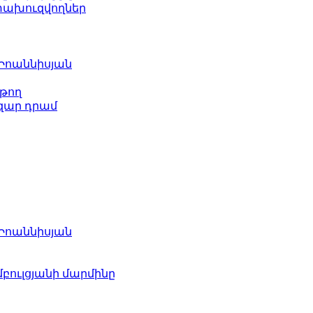
ետախուզվողներ
 Իոաննիսյան
թող
ազար դրամ
 Իոաննիսյան
բուլցյանի մարմինը