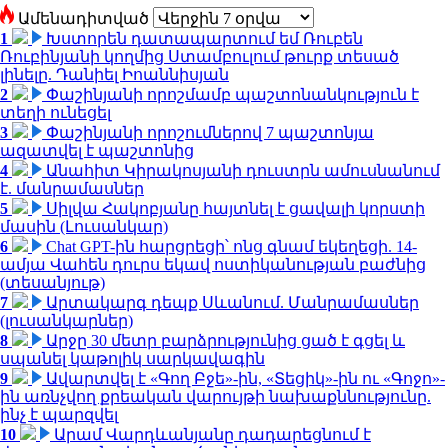
Ամենադիտված
1
Խստորեն դատապարտում եմ Ռուբեն
Ռուբինյանի կողմից Ստամբուլում թուրք տեսած
լինելը. Դանիել Իոաննիսյան
2
Փաշինյանի որոշմամբ պաշտոնանկություն է
տեղի ունեցել
3
Փաշինյանի որոշումներով 7 պաշտոնյա
ազատվել է պաշտոնից
4
Անահիտ Կիրակոսյանի դուստրն ամուսնանում
է. մանրամասներ
5
Սիլվա Հակոբյանը հայտնել է ցավալի կորստի
մասին (Լուսանկար)
6
Chat GPT-ին հարցրեցի՝ ոնց գնամ եկեղեցի. 14-
ամյա Վահեն դուրս եկավ ոստիկանության բաժնից
(տեսանյութ)
7
Արտակարգ դեպք Սևանում. Մանրամասներ
(լուսանկարներ)
8
Արջը 30 մետր բարձրությունից ցած է գցել և
սպանել կաթոլիկ սարկավագին
9
Ավարտվել է «Գող Բջե»-ին, «Տեցիկ»-ին ու «Գոջո»-
ին առնչվող քրեական վարույթի նախաքննությունը.
ինչ է պարզվել
10
Արամ Վարդևանյանը դադարեցնում է