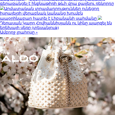
գերազանցել է ինքնաթիռի թևի վրա քայլելու ռեկորդը
Արմատական տրամադրություններ ունեցող
իսրայելցի վերաբնակ կանանց խումբն
ապօրինաբար հատել է Լիբանանի սահմանը
Դերասան Կարո Հովհաննիսյանն ու կինը պարզել են
երեխայի սեռը (տեսանյութ)
Ամբողջ լրահոսը »