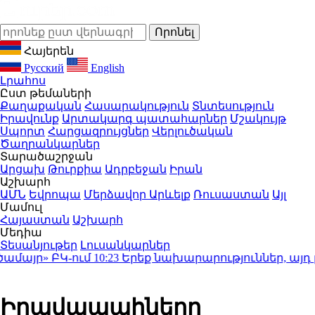
Հայերեն
Русский
English
Լրահոս
Ըստ թեմաների
Քաղաքական
Հասարակություն
Տնտեսություն
Իրավունք
Արտակարգ պատահարներ
Մշակույթ
Սպորտ
Հարցազրույցներ
Վերլուծական
Ծաղրանկարներ
Տարածաշրջան
Արցախ
Թուրքիա
Ադրբեջան
Իրան
Աշխարհ
ԱՄՆ
Եվրոպա
Մերձավոր Արևելք
Ռուսաստան
Այլ
Մամուլ
Հայաստան
Աշխարհ
Մեդիա
Տեսանյութեր
Լուսանկարներ
մայր» ԲԿ-ում
10:23
Երեք նախարարություններ, այդ թ
Իրավապահները