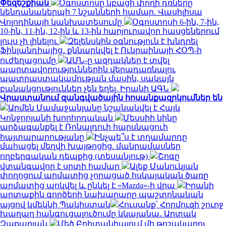
Փեզեշքիան
Օգոստոսը կբացի փողի դռները
կենդանակերպի 7 նշանների համար. Վասիլիսա
Վոլոդինայի կանխատեսումը
Օգոստոսի 6-ին, 7-ին,
10-ին, 11-ին, 12-ին և 13-ին հարյուրավոր հասցեներում
լույս չի լինելու
Զելենսկին օգնություն է խնդրել
Ֆինլանդիայից․ քննարկվել է Ուկրաինայի ՀՕՊ-ի
ուժեղացումը
ԱՄՆ-ը ազդակներ է տվել
պարտավորություններին վերադառնալու
պատրաստակամության մասին, սակայն
բանակցություններ չեն եղել. Իրանի ԱԳՆ
Վրաստանում զանգվածային հոսանքազրկումներ են
Արմեն Մամաջանյանը նշանակվել է Հայկ
Կոնջորյանի խորհրդական
Մեսսիի կինը
արձագանքել է Ռոնալդուի հարսնացուի
հայտարարությանը
Ինչպե՞ս է տղամարդը
մահացել մեղվի խայթոցից. մանրամասներ
ողբերգական դեպքից (տեսանյութ)
Շոգը
վտանգավոր է սրտի համար
Ալեք Մանուկյան
փողոցում արմատից չորացած հսկայական ծառը
արմատից պոկվել և ընկել է «Mazda»-ի վրա
Իրանի
արտաքին գործերի նախարարը պաշտոնական
այցով կմեկնի Պակիստան
Հուսանք՝ Հորմուզի շուրջ
խաղաղ հանգուցալուծումը կկայանա․ Արտակ
Զաքարյան
Մեծ Բրիտանիայում մի թոշակառու