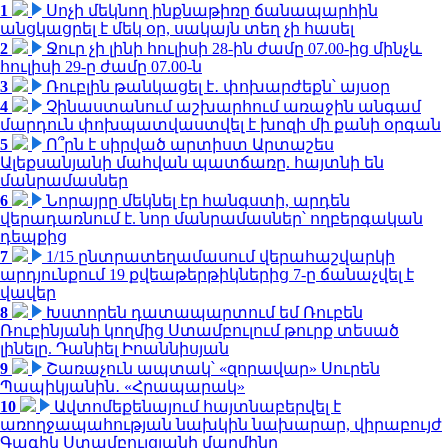
1
Սոչի մեկնող ինքնաթիռը ճանապարհին
անցկացրել է մեկ օր, սակայն տեղ չի հասել
2
Ջուր չի լինի հուլիսի 28-ին ժամը 07.00-ից մինչև
հուլիսի 29-ը ժամը 07.00-ն
3
Ռուբլին թանկացել է․ փոխարժեքն՝ այսօր
4
Չինաստանում աշխարհում առաջին անգամ
մարդուն փոխպատվաստվել է խոզի մի քանի օրգան
5
Ո՞րն է սիրված արտիստ Արտաշես
Ալեքսանյանի մահվան պատճառը. հայտնի են
մանրամասներ
6
Նորայրը մեկնել էր հանգստի, արդեն
վերադառնում է. նոր մանրամասներ՝ ողբերգական
դեպքից
7
1/15 ընտրատեղամասում վերահաշվարկի
արդյունքում 19 քվեաթերթիկներից 7-ը ճանաչվել է
վավեր
8
Խստորեն դատապարտում եմ Ռուբեն
Ռուբինյանի կողմից Ստամբուլում թուրք տեսած
լինելը. Դանիել Իոաննիսյան
9
Շառաչուն ապտակ՝ «զորավար» Սուրեն
Պապիկյանին․ «Հրապարակ»
10
Ավտոմեքենայում հայտնաբերվել է
առողջապահության նախկին նախարար, վիրաբույժ
Գագիկ Ստամբուլցյանի մարմինը