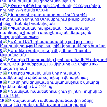
փաստաբանական գործունեությունը
1
Ջուր չի լինի հուլիսի 28-ին ժամը 07.00-ից մինչև
հուլիսի 29-ը ժամը 07.00-ն
2
Խստորեն դատապարտում եմ Ռուբեն
Ռուբինյանի կողմից Ստամբուլում թուրք տեսած
լինելը. Դանիել Իոաննիսյան
3
Պատմական հաղթանակ․ Հայաստանը
դարձավ աշխարհի առաջնության մեդալային
հաշվարկի հաղթող
4
ՀՀ-ում ԱՄՆ դեսպանատնից լավ լուր․ նոր
հնարավորություններ՝ հայ զինվորականների համար
5
Համլետ ջան լույսերի մեջ մնաս. Գայանե
Ասլամազյան
6
Գագիկ Ծառուկյանից կբռնագանձվի 75 անշարժ
գույք, 42 ավտոմեքենա, 105 միլիարդ 865 միլիոն 865
հազար դրամ
7
Սուրեն Պապիկյանի նոր հրամանը՝
ժամկետային զինծառայողների վերաբերյալ
8
10 միլիոն երկրպագու պահանջում է վտարել
Արգենտինային ԱԱ-2026-ից
9
Տասնյակ հասցեներում ջուր չի լինի՝ հուլիսի 15-
ին և 16-ին
10
Հայաստանի ամենավտանգավոր օձերը.
որտեղ են դրանք ամենաշատը հանդիպում