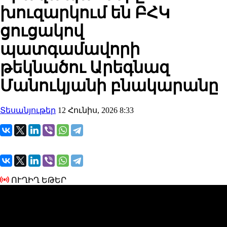
խուզարկում են ԲՀԿ
ցուցակով
պատգամավորի
թեկնածու Արեգնազ
Մանուկյանի բնակարանը
Տեսանյութեր
12 Հունիս, 2026 8:33
ՈՒՂԻՂ ԵԹԵՐ