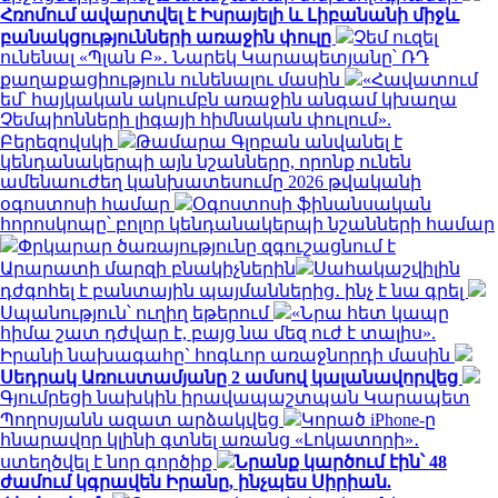
Հռոմում ավարտվել է Իսրայելի և Լիբանանի միջև
բանակցությունների առաջին փուլը
Չեմ ուզել
ունենալ «Պլան Բ»․ Նարեկ Կարապետյանը՝ ՌԴ
քաղաքացիություն ունենալու մասին
«Հավատում
եմ՝ հայկական ակումբն առաջին անգամ կխաղա
Չեմպիոնների լիգայի հիմնական փուլում».
Բերեզովսկի
Թամարա Գլոբան անվանել է
կենդանակերպի այն նշանները, որոնք ունեն
ամենաուժեղ կանխատեսումը 2026 թվականի
օգոստոսի համար
Օգոստոսի ֆինանսական
հորոսկոպը՝ բոլոր կենդանակերպի նշանների համար
Փրկարար ծառայությունը զգուշացնում է
Արարատի մարզի բնակիչներին
Սահակաշվիլին
դժգոհել է բանտային պայմաններից․ ինչ է նա գրել
Սպանություն՝ ուղիղ եթերում
«Նրա հետ կապը
հիմա շատ դժվար է, բայց նա մեզ ուժ է տալիս».
Իրանի նախագահը` հոգևոր առաջնորդի մասին
Սեդրակ Առուստամյանը 2 ամսով կալանավորվեց
Գյումրեցի նախկին իրավապաշտպան Կարապետ
Պողոսյանն ազատ արձակվեց
Կորած iPhone-ը
հնարավոր կլինի գտնել առանց «Լոկատորի»․
ստեղծվել է նոր գործիք
Նրանք կարծում էին՝ 48
ժամում կգրավեն Իրանը, ինչպես Սիրիան.