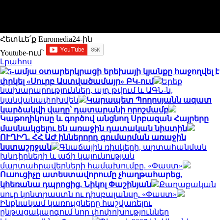
Հետևե՛ք Euromedia24-ին
Youtube-ում`
Լրահոս
5-ամյա օտարերկրացի երեխայի կյանքը հաջողվել է
փրկել «Սուրբ Աստվածամայր» ԲԿ-ում
Երեք
նախարարություններ, այդ թվում և ԱԳՆ-ն,
կանվանափոխվեն
Կարապետ Պողոսյանն ազատ
կարձակվի վաղը՝ դատարանի որոշմամբ
Կաթողիկոսը և գործով անցնող Սրբազան Հայրերը
մասնակցելու են առաջին դատական նիստին
ՈՒՂԻՂ․ ՀՀ ԱԺ իններորդ գումարման առաջին
նստաշրջան
Գնաճային ռիսկերի, արտահանման
խնդիրների և աճի կայունության
մարտահրավերների համախումբը. «Փաստ»
Ուսուցիչը ատեստավորումը չհաղթահարեց,
կհեռանա դպրոցից. Նիկոլ Փաշինյան
Քաղաքական
սուր կոնտրաստն ու դիսբալանսը. «Փաստ»
Ինքնակամ կառույցները հաշվառելու
ընթացակարգում նոր փոփոխություններ