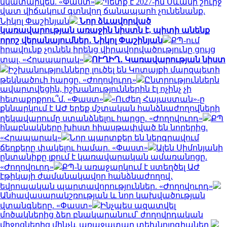
կկատարվեն. «Փաստ»
Պետք է 2027-ին Սևանի շուրջ
վատ վիճակում գտնվող ճանապարհ չունենանք.
Նիկոլ Փաշինյան
Նոր ձևավորված
կառավարության առաջին նիստն է, պիտի անենք
որոշ վերանայումներ․ Նիկոլ Փաշինյան
ՔՊ-ում
իրավունք չունեն իրենց վիրավորվածությունը ցույց
տալ. «Հրապարակ»
ՈՒՂԻՂ․ Կառավարության նիստ
Իշխանությունները լուծել են Կոտայքի մարզպետի
թեկնածուի հարցը. «Ժողովուրդ»
Ընտրություններն
ավարտվեցին, իշխանություններին էլ ոչինչ չի
հետաքրքրու՞մ. «Փաստ»
«Ուժեղ Հայաստան»-ը
քննարկում է ԱԺ երեք մշտական հանձնաժողովների
ղեկավարումը ստանձնելու հարցը. «Ժողովուրդ»
ՔՊ
հնաբնակները խիստ հիասթափված են նորերից.
«Հրապարակ»
Նոր պարտքեր են ներգրավում
ճեղքերը փակելու համար. «Փաստ»
Ալեն Սիմոնյանի
ընտանիքը լքում է կառավարական ամառանոցը.
«Ժողովուրդ»
ՔՊ-ն առաջարկում է ստեղծել ԱԺ
էթիկայի ժամանակավոր հանձնաժողով․
եվրոպական պարտավորություններ. «Ժողովուրդ»
Անհավասարակշռության և նոր կախվածության
վտանգները. «Փաստ»
Ինչպես ազատվել
մոծակներից ձեր բնակարանում՝ ժողովրդական
միջոցներից մինչև առաջատար տեխնոլոգիաներ