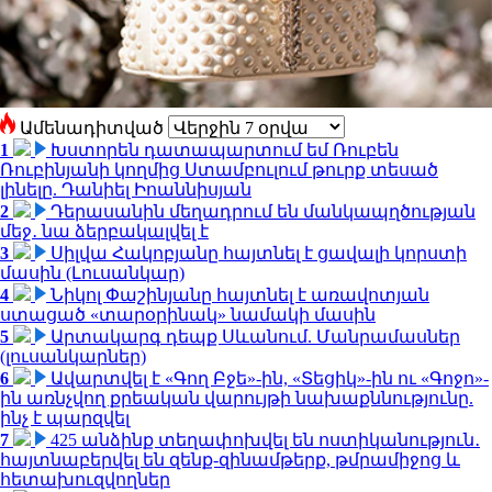
Ամենադիտված
1
Խստորեն դատապարտում եմ Ռուբեն
Ռուբինյանի կողմից Ստամբուլում թուրք տեսած
լինելը. Դանիել Իոաննիսյան
2
Դերասանին մեղադրում են մանկապղծության
մեջ․ նա ձերբակալվել է
3
Սիլվա Հակոբյանը հայտնել է ցավալի կորստի
մասին (Լուսանկար)
4
Նիկոլ Փաշինյանը հայտնել է առավոտյան
ստացած «տարօրինակ» նամակի մասին
5
Արտակարգ դեպք Սևանում. Մանրամասներ
(լուսանկարներ)
6
Ավարտվել է «Գող Բջե»-ին, «Տեցիկ»-ին ու «Գոջո»-
ին առնչվող քրեական վարույթի նախաքննությունը.
ինչ է պարզվել
7
425 անձինք տեղափոխվել են ոստիկանություն․
հայտնաբերվել են զենք-զինամթերք, թմրամիջոց և
հետախուզվողներ