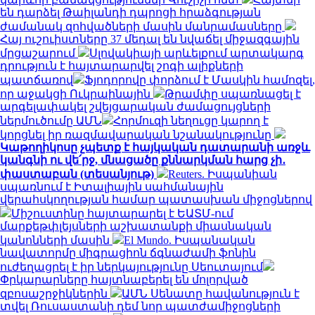
են դարձել Թաիլանդի դպրոցի հրաձգության
ժամանակ զոհվածների մասին մանրամասները
Հայ ուշուիստները 37 մեդալ են նվաճել միջազգային
մրցաշարում
Սլովակիայի արևելքում արտակարգ
դրություն է հայտարարվել շոգի ալիքների
պատճառով
Ֆյոդորովը փորձում է Մասկին համոզել,
որ աջակցի Ուկրաինային
Թրամփը սպառնացել է
արգելափակել շվեյցարական ժամացույցների
ներմուծումը ԱՄՆ
Հորմուզի նեղուցը կարող է
կորցնել իր ռազմավարական նշանակությունը
Կաթողիկոսը չպետք է հայկական դատարանի առջև
կանգնի ու վե՛րջ, մնացածը քննարկման հարց չի․
փաստաբան (տեսանյութ)
Reuters. Իսպանիան
սպառնում է Իտալիային սահմանային
վերահսկողության համար պատասխան միջոցներով
Միշուստինը հայտարարել է ԵԱՏՄ-ում
մարքեթփլեյսների աշխատանքի միասնական
կանոնների մասին
El Mundo. Իսպանական
նավատորմը միգրացիոն ճգնաժամի ֆոնին
ուժեղացրել է իր ներկայությունը Սեուտայում
Փրկարարները հայտնաբերել են մոլորված
զբոսաշրջիկներին
ԱՄՆ Սենատը հավանություն է
տվել Ռուսաստանի դեմ նոր պատժամիջոցների