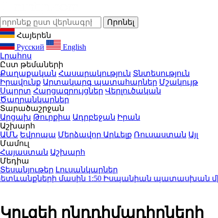
Հայերեն
Русский
English
Լրահոս
Ըստ թեմաների
Քաղաքական
Հասարակություն
Տնտեսություն
Իրավունք
Արտակարգ պատահարներ
Մշակույթ
Սպորտ
Հարցազրույցներ
Վերլուծական
Ծաղրանկարներ
Տարածաշրջան
Արցախ
Թուրքիա
Ադրբեջան
Իրան
Աշխարհ
ԱՄՆ
Եվրոպա
Մերձավոր Արևելք
Ռուսաստան
Այլ
Մամուլ
Հայաստան
Աշխարհ
Մեդիա
Տեսանյութեր
Լուսանկարներ
ետևանքների մասին
1:50
Իսպանիան պատասխան միջոցն
Կուզեի ընդդիմադիրների