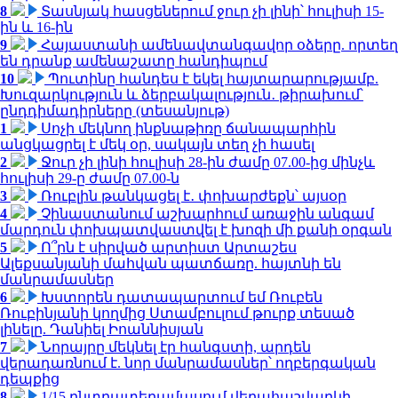
8
Տասնյակ հասցեներում ջուր չի լինի՝ հուլիսի 15-
ին և 16-ին
9
Հայաստանի ամենավտանգավոր օձերը. որտեղ
են դրանք ամենաշատը հանդիպում
10
Պուտինը հանդես է եկել հայտարարությամբ.
Խուզարկություն և ձերբակալություն․ թիրախում՝
ընդդիմադիրները (տեսանյութ)
1
Սոչի մեկնող ինքնաթիռը ճանապարհին
անցկացրել է մեկ օր, սակայն տեղ չի հասել
2
Ջուր չի լինի հուլիսի 28-ին ժամը 07.00-ից մինչև
հուլիսի 29-ը ժամը 07.00-ն
3
Ռուբլին թանկացել է․ փոխարժեքն՝ այսօր
4
Չինաստանում աշխարհում առաջին անգամ
մարդուն փոխպատվաստվել է խոզի մի քանի օրգան
5
Ո՞րն է սիրված արտիստ Արտաշես
Ալեքսանյանի մահվան պատճառը. հայտնի են
մանրամասներ
6
Խստորեն դատապարտում եմ Ռուբեն
Ռուբինյանի կողմից Ստամբուլում թուրք տեսած
լինելը. Դանիել Իոաննիսյան
7
Նորայրը մեկնել էր հանգստի, արդեն
վերադառնում է. նոր մանրամասներ՝ ողբերգական
դեպքից
8
1/15 ընտրատեղամասում վերահաշվարկի