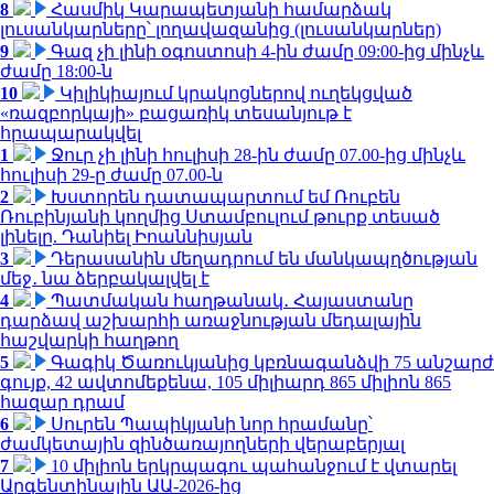
8
Հասմիկ Կարապետյանի համարձակ
լուսանկարները՝ լողավազանից (լուսանկարներ)
9
Գազ չի լինի օգոստոսի 4-ին ժամը 09:00-ից մինչև
ժամը 18:00-ն
10
Կիլիկիայում կրակոցներով ուղեկցված
«ռազբորկայի» բացառիկ տեսանյութ է
հրապարակվել
1
Ջուր չի լինի հուլիսի 28-ին ժամը 07.00-ից մինչև
հուլիսի 29-ը ժամը 07.00-ն
2
Խստորեն դատապարտում եմ Ռուբեն
Ռուբինյանի կողմից Ստամբուլում թուրք տեսած
լինելը. Դանիել Իոաննիսյան
3
Դերասանին մեղադրում են մանկապղծության
մեջ․ նա ձերբակալվել է
4
Պատմական հաղթանակ․ Հայաստանը
դարձավ աշխարհի առաջնության մեդալային
հաշվարկի հաղթող
5
Գագիկ Ծառուկյանից կբռնագանձվի 75 անշարժ
գույք, 42 ավտոմեքենա, 105 միլիարդ 865 միլիոն 865
հազար դրամ
6
Սուրեն Պապիկյանի նոր հրամանը՝
ժամկետային զինծառայողների վերաբերյալ
7
10 միլիոն երկրպագու պահանջում է վտարել
Արգենտինային ԱԱ-2026-ից