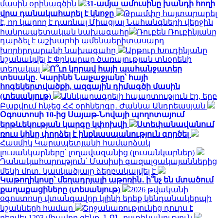
մասին օրինագծին
31-ամյա ամուսինը խանդի հողի
վրա դանակահարել է կնոջը
Թրամփը հայտարարել
է, որ կարող է դառնալ Միացյալ Նահանգների վերջին
հանրապետական ​​նախագահը
Ռուբեն Ռուբինյանը
դարձել է աշխարհի ամենաերիտասարդ
խորհրդարանի նախագահը
Արթուր Խուդինյանը
նշանակվել է Փրկարար ծառայության տնօրենի
տեղակալ
Ո՞ւր կորավ հայի պահանջատեր
տեսակը․ Կարինե Նալչաջյանը՝ հայի
հոգեկերտվածքի, ազգային դիմագծի մասին
(տեսանյութ)
Աննկարագրելի հպարտություն էր, երբ
Բաքվում հնչեց ՀՀ օրհներգը․ Ժաննա Անդրեասյան
Օգոստոսի 10-ից Սայաթ-Նովայի պողոտայում
երթևեկության կարգը կփոխվի
Ստեփանավանում
ռուս կինը փորձել է ինքնասպանություն գործել
Հասմիկ Կարապետյանի համարձակ
լուսանկարները՝ լողավազանից (լուսանկարներ)
Դանակահարություն՝ Մասիսի գազալցակայաններից
մեկի մոտ. կասկածյալը ձերբակալվել է
Կաթողիկոսը՝ մեղադրյալի աթոռին․ ի՞նչ են մտածում
քաղաքացիները (տեսանյութ)
2026 թվականի
օգոստոսը վտանգավոր կլինի երեք կենդանակերպի
նշանների համար
Շրջանառությունից դուրս է
բերվել 1293 միավոր զենք․ ՆԳՆ ոստիկանություն