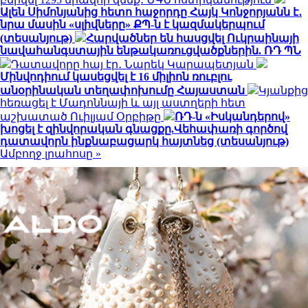
Ալեն Սիմոնյանից հետո հաջորդը Հայկ Կոնջորյանն է․
նրա մասին «սլիվները» ՔՊ-ն է կազմակերպում
(տեսանյութ)
Հարվածներ են հասցվել Ուկրաինայի
նավահանգստային ենթակառուցվածքներին. ՌԴ ՊՆ
Դատավորը հայ էր․ Նարեկ Կարապետյան
Մինվոդիում կասեցվել է 16 միլիոն ռուբլու
անօրինական տեղափոխումը Հայաստան
Կյանքից
հեռացել է Մադոննայի և այլ աստղերի հետ
աշխատած Ուիլյամ Օրբիթը
ՌԴ-ն «Իսկանդերով»
խոցել է զինվորական գնացքը.Վեհափառի գործով
դատավորն ինքնաբացարկ հայտնեց (տեսանյութ)
Ամբողջ լրահոսը »