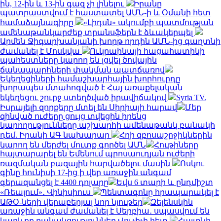
ին, 12-ին և 13-ին գազ չի լինելու
Իրանը
պատրաստվում է հաստատել ԱՄՆ-ի և Օմանի հետ
համաձայնագիրը
«Լիդսն» ակումբի պատմության
ամենաթանկարժեք տրանսֆերն է ձևակերպել
Արմեն Ջիգարխանյանի խորթ որդին ԱՄՆ-ից գաղտնի
ժամանել է Մոսկվա
Ուկրաինայի հացահատիկի
պահեստները կարող են լցվել ծովային
ճանապարհների փակման պատճառով
Եկեղեցիների համաշխարհային խորհուրդը
խորապես մտահոգված է Հայ առաքելական
եկեղեցու շուրջ ստեղծված իրավիճակով
Syria TV.
Իսրայելի զորքերը մտել են Սիրիայի հարավ
Մեր
զինված ուժերը ցույց տվեցին իրենց
կարողությունները աշխարհի ամենաթանկ բանակի
դեմ. Իրանի ԱԳ նախարար
Հղի զբոսաշրջիկներին
կարող են մերժել մուտք գործել ԱՄՆ
Հութիները
հայտարարել են Եմենում պրոսաուդյան ուժերի
ռազմական բազային հարվածելու մասին
Ոսկու
գինը հունիսի 17-ից ի վեր առաջին անգամ
գերազանցել է 4400 դոլարը
Եվս 6 տարի և ընդմիշտ
«Ռեալում»․ Վինիսիուս
Պենտագոնը հրապարակել է
ԱԹՕ-ների վերաբերյալ նոր նյութեր
Զելենսկին
առաջին անգամ ժամանել է Սերբիա․ սպասվում են
կարևոր բանակցություններ Վուչիչի հետ
Հայտնի