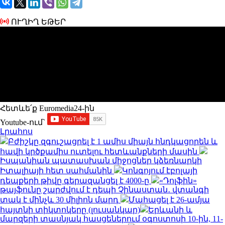
ՈՒՂԻՂ ԵԹԵՐ
Հետևե՛ք Euromedia24-ին
Youtube-ում`
Լրահոս
Բժիշկը զգուշացրել է 1 ամիս միայն հնդկացորեն և
հավի կրծքամիս ուտելու հետևանքների մասին
Իսպանիան պատասխան միջոցներ կձեռնարկի
Իտալիայի հետ սահմանին
Կոնգոյում էբոլայի
դեպքերի թիվը գերազանցել է 4000-ը
«Դոլֆին»
թայֆունը շարժվում է դեպի Չինաստան․ վտանգի
տակ է մինչև 30 միլիոն մարդ
Մահացել է 26-ամյա
հայտնի տիկտոկերը (լուսանկար)
Երևանի և
մարզերի տասնյակ հասցեներում օգոստոսի 10-ին, 11-