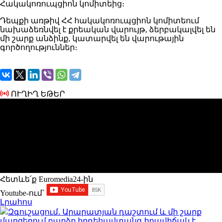
Հակակոռուպցիոն կոմիտեից։
Դեպքի առթիվ ՀՀ հակակոռուպցիոն կոմիտեում
նախաձեռնվել է քրեական վարույթ, ձերբակալվել են
մի շարք անձինք, կատարվել են վարութային
գործողություններ։
ՈՒՂԻՂ ԵԹԵՐ
Հետևե՛ք Euromedia24-ին
Youtube-ում`
Լրահոս
Զգուշացում․ Արարատյան դաշտում և մի շարք
մարզերում բարձր հրդեհավտանգ իրավիճակ է