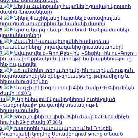
մեջ․ նա ձերբակալվել է
3
Սիլվա Հակոբյանը հայտնել է ցավալի կորստի
մասին (Լուսանկար)
4
Նիկոլ Փաշինյանը հայտնել է առավոտյան
ստացած «տարօրինակ» նամակի մասին
5
Արտակարգ դեպք Սևանում. Մանրամասներ
(լուսանկարներ)
6
Հասմիկ Կարապետյանի համարձակ
լուսանկարները՝ լողավազանից (լուսանկարներ)
7
Ավարտվել է «Գող Բջե»-ին, «Տեցիկ»-ին ու «Գոջո»-
ին առնչվող քրեական վարույթի նախաքննությունը.
ինչ է պարզվել
8
425 անձինք տեղափոխվել են ոստիկանություն․
հայտնաբերվել են զենք-զինամթերք, թմրամիջոց և
հետախուզվողներ
9
Գազ չի լինի օգոստոսի 4-ին ժամը 09:00-ից մինչև
ժամը 18:00-ն
10
Կիլիկիայում կրակոցներով ուղեկցված
«ռազբորկայի» բացառիկ տեսանյութ է
հրապարակվել
1
Ջուր չի լինի հուլիսի 28-ին ժամը 07.00-ից մինչև
հուլիսի 29-ը ժամը 07.00-ն
2
Խստորեն դատապարտում եմ Ռուբեն
Ռուբինյանի կողմից Ստամբուլում թուրք տեսած