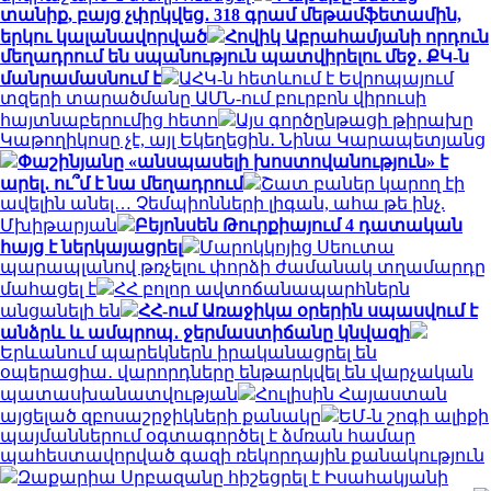
տանիք, բայց չփրկվեց․ 318 գրամ մեթամֆետամին,
երկու կալանավորված
Հովիկ Աբրահամյանի որդուն
մեղադրում են սպանություն պատվիրելու մեջ․ ՔԿ-ն
մանրամասնում է
ԱՀԿ-ն հետևում է Եվրոպայում
տզերի տարածմանը ԱՄՆ-ում բուրբոն վիրուսի
հայտնաբերումից հետո
Այս գործընթացի թիրախը
Կաթողիկոսը չէ, այլ Եկեղեցին․ Նինա Կարապետյանց
Փաշինյանը «անսպասելի խոստովանություն» է
արել․ ու՞մ է նա մեղադրում
Շատ բաներ կարող էի
ավելին անել… Չեմպիոնների լիգան, ահա թե ինչ.
Մխիթարյան
Բեյոնսեն Թուրքիայում 4 դատական
հայց է ներկայացրել
Մարոկկոյից Սեուտա
պարապլանով թռչելու փորձի ժամանակ տղամարդը
մահացել է
ՀՀ բոլոր ավտոճանապարհներն
անցանելի են
ՀՀ-ում Առաջիկա օրերին սպասվում է
անձրև և ամպրոպ․ ջերմաստիճանը կնվազի
Երևանում պարեկներն իրականացրել են
օպերացիա․ վարորդները ենթարկվել են վարչական
պատասխանատվության
Հուլիսին Հայաստան
այցելած զբոսաշրջիկների քանակը
ԵՄ-ն շոգի ալիքի
պայմաններում օգտագործել է ձմռան համար
պահեստավորված գազի ռեկորդային քանակություն
Զաքարիա Սրբազանը հիշեցրել է Իսահակյանի