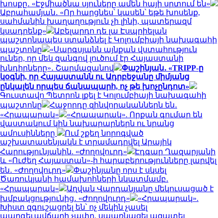
խոսքը․ «Էջմիածնա սյուները ամեն հայի սրտում են»
Աբրահամյան․ «Որ հարցնես՝ կասեն՝ եթե խոսենք,
սահմանին խաղաղություն չի լինի, պատերազմ
կսադրենք»
Աբելարդո դե լա Էսպրիելան
պաշտոնապես ստանձնել է Կոլումբիայի նախագահի
պաշտոնը
«Սարգսյանն այնքան վստահություն
ուներ, որ մեկ զանգով լուծում էր Հայաստանի
խնդիրները»․ Շարմազանով
Փաշինյան․ «TRIPP-ը
կօգնի, որ Հայաստանն ու Ադրբեջանը միմյանց
ընկալեն որպես ճանապարհ, ոչ թե խոչընդոտ»
Գուստավո Պետրոն լքել է Կոլումբիայի նախագահի
պաշտոնը
Հաջորդը զինվորականներն են․
«Հրապարակ»
«Հրապարակ». Որքան գումար են
վաստակում կին նախարարներն ու նրանց
ամուսինները
Ում շքեղ նորոգված
աշխատասենյակն է տրամադրվել Արայիկ
Հարությունյանին. «Ժողովուրդ»
Էդգար Ղազարյանի
և «Ուժեղ Հայաստան»-ի հարաբերությունները լարվել
են․ «Ժողովուրդ»
Փաշինյանը որս է սկսել
Ծառուկյանի համախոհների նկատմամբ․
«Հրապարակ»
Աղվան Վարդանյանը մեկուսացած է
խմբակցությունից․ «Ժողովուրդ»
«Հրապարակ».
Խիստ զգուշացրել են՝ ոչ մեկին չասել
պարգեւավճարի չափը, սպառնացել ազատել