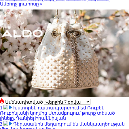
Ամբողջ լրահոսը »
Ամենադիտված
1
Խստորեն դատապարտում եմ Ռուբեն
Ռուբինյանի կողմից Ստամբուլում թուրք տեսած
լինելը. Դանիել Իոաննիսյան
2
Դերասանին մեղադրում են մանկապղծության