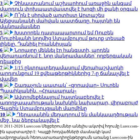
3
Չինաստանում աշխարհում առաջին անգամ
մարդուն փոխպատվաստվել է խոզի մի քանի օրգան
4
Ո՞րն է սիրված արտիստ Արտաշես
Ալեքսանյանի մահվան պատճառը. հայտնի են
մանրամասներ
5
Խստորեն դատապարտում եմ Ռուբեն
Ռուբինյանի կողմից Ստամբուլում թուրք տեսած
լինելը. Դանիել Իոաննիսյան
6
Նորայրը մեկնել էր հանգստի, արդեն
վերադառնում է. նոր մանրամասներ՝ ողբերգական
դեպքից
7
1/15 ընտրատեղամասում վերահաշվարկի
արդյունքում 19 քվեաթերթիկներից 7-ը ճանաչվել է
վավեր
8
Շառաչուն ապտակ՝ «զորավար» Սուրեն
Պապիկյանին․ «Հրապարակ»
9
Ավտոմեքենայում հայտնաբերվել է
առողջապահության նախկին նախարար, վիրաբույժ
Գագիկ Ստամբուլցյանի մարմինը
10
Դերասանին մեղադրում են մանկապղծության
մեջ․ նա ձերբակալվել է
© 2011-2026 Lurer.com Մեջբերումներ անելիս ակտիվ հղումը Lurer.com-
ին պարտադիր է: Կայքի հոդվածների մասնակի կամ
ամբողջական հեռուստառադիոընթերցումն առանց Lurer.com-ին