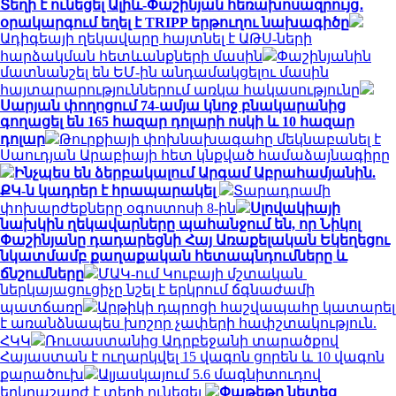
Տեղի է ունեցել Ալիև-Փաշինյան հեռախոսազրույց․
օրակարգում եղել է TRIPP երթուղու նախագիծը
Ադիգեայի ղեկավարը հայտնել է ԱԹՍ-ների
հարձակման հետևանքների մասին
Փաշինյանին
մատնանշել են ԵՄ-ին անդամակցելու մասին
հայտարարություններում առկա հակասությունը
Սարյան փողոցում 74-ամյա կնոջ բնակարանից
գողացել են 165 հազար դոլարի ոսկի և 10 հազար
դոլար
Թուրքիայի փոխնախագահը մեկնաբանել է
Սաուդյան Արաբիայի հետ կնքված համաձայնագիրը
Ինչպես են ձերբակալում Արգամ Աբրահամյանին.
ՔԿ-ն կադրեր է հրապարակել
Տարադրամի
փոխարժեքները օգոստոսի 8-ին
Սլովակիայի
նախկին ղեկավարները պահանջում են, որ Նիկոլ
Փաշինյանը դադարեցնի Հայ Առաքելական Եկեղեցու
նկատմամբ քաղաքական հետապնդումները և
ճնշումները
ՄԱԿ-ում Կուբայի մշտական ​​
ներկայացուցիչը նշել է երկրում ճգնաժամի
պատճառը
Արթիկի դպրոցի հաշվապահը կատարել
է առանձնապես խոշոր չափերի հափշտակություն.
ՀԿԿ
Ռուսաստանից Ադրբեջանի տարածքով
Հայաստան է ուղարկվել 15 վագոն ցորեն և 10 վագոն
քարածուխ
Ալյասկայում 5.6 մագնիտուդով
երկրաշարժ է տեղի ունեցել
Փաթեթը նետեց