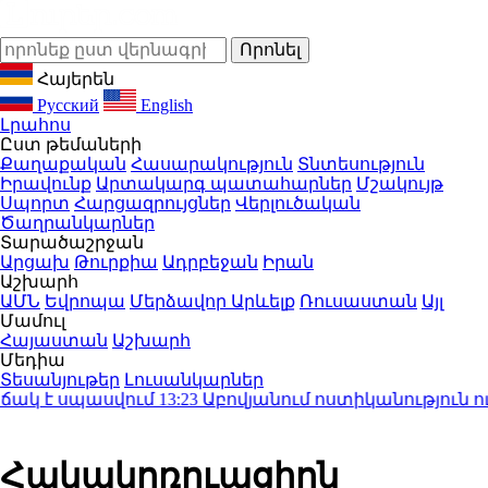
Հայերեն
Русский
English
Լրահոս
Ըստ թեմաների
Քաղաքական
Հասարակություն
Տնտեսություն
Իրավունք
Արտակարգ պատահարներ
Մշակույթ
Սպորտ
Հարցազրույցներ
Վերլուծական
Ծաղրանկարներ
Տարածաշրջան
Արցախ
Թուրքիա
Ադրբեջան
Իրան
Աշխարհ
ԱՄՆ
Եվրոպա
Մերձավոր Արևելք
Ռուսաստան
Այլ
Մամուլ
Հայաստան
Աշխարհ
Մեդիա
Տեսանյութեր
Լուսանկարներ
կ է սպասվում
13:23
Աբովյանում ոստիկանություն ու 
Հակակոռուպցիոն