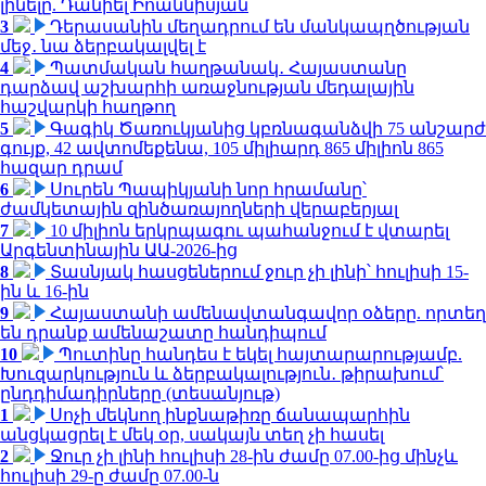
լինելը. Դանիել Իոաննիսյան
3
Դերասանին մեղադրում են մանկապղծության
մեջ․ նա ձերբակալվել է
4
Պատմական հաղթանակ․ Հայաստանը
դարձավ աշխարհի առաջնության մեդալային
հաշվարկի հաղթող
5
Գագիկ Ծառուկյանից կբռնագանձվի 75 անշարժ
գույք, 42 ավտոմեքենա, 105 միլիարդ 865 միլիոն 865
հազար դրամ
6
Սուրեն Պապիկյանի նոր հրամանը՝
ժամկետային զինծառայողների վերաբերյալ
7
10 միլիոն երկրպագու պահանջում է վտարել
Արգենտինային ԱԱ-2026-ից
8
Տասնյակ հասցեներում ջուր չի լինի՝ հուլիսի 15-
ին և 16-ին
9
Հայաստանի ամենավտանգավոր օձերը. որտեղ
են դրանք ամենաշատը հանդիպում
10
Պուտինը հանդես է եկել հայտարարությամբ.
Խուզարկություն և ձերբակալություն․ թիրախում՝
ընդդիմադիրները (տեսանյութ)
1
Սոչի մեկնող ինքնաթիռը ճանապարհին
անցկացրել է մեկ օր, սակայն տեղ չի հասել
2
Ջուր չի լինի հուլիսի 28-ին ժամը 07.00-ից մինչև
հուլիսի 29-ը ժամը 07.00-ն