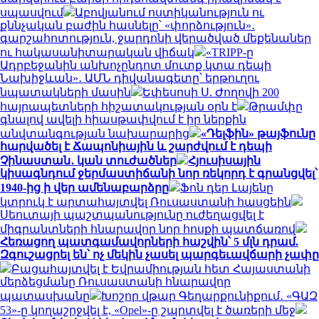
սպասվում
Աբովյանում ոստիկանություն ու
քննչական բաժին հասնելը՝ «փորձություն»․
գարշահոտություն, ջարդոնի վերածված մեքենաներ
ու հակասանիտարական վիճակ
«TRIPP-ը
Ադրբեջանին անխոչընդոտ մուտք կտա դեպի
Նախիջևան»․ ԱՄՆ դիվանագետը՝ երթուղու
նպատակների մասին
Եփեսոսի Ս. Ժողովի 200
հայրապետների հիշատակության օրն է
Թրամփը
գնալով ավելի հիասթափվում է իր ներքին
անվտանգության նախարարից
«Դելֆին» թայֆունը
հարվածել է Ճապոնիային և շարժվում է դեպի
Չինաստան․ կան տուժածներ
Հյուսիսային
կիսագնդում ջերմաստիճանի նոր ռեկորդ է գրանցվել՝
1940-ից ի վեր ամենաբարձրը
Ֆոն դեր Լայենը
կտրուկ է արտահայտվել Ռուսաստանի հասցեին
Սեուտայի ​​պաշտպանությունը ուժեղացվել է
միգրանտների հնարավոր նոր հոսքի պատճառով
Հեռացող պատգամավորների հաշվին՝ 5 մլն դրամ.
Զգուշացրել են՝ ոչ մեկին չասել պարգեւավճարի չափը
Բացահայտվել է Եվրամիության հետ Հայաստանի
մերձեցմանը Ռուսաստանի հնարավոր
պատասխանը
Խոշոր վթար Գեղարքունիքում․ «ԳԱԶ
53»-ը կողաշրջվել է, «Opel»-ը շպրտվել է ծառերի մեջ