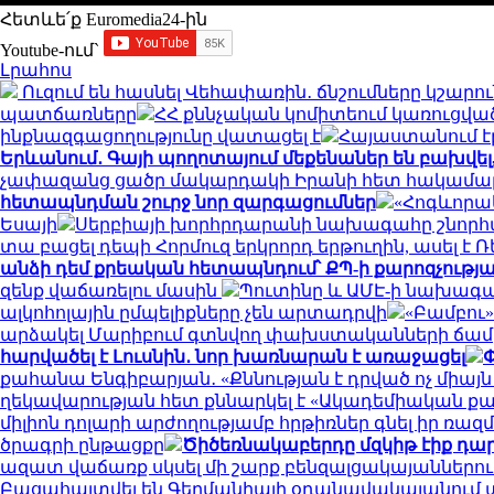
Հետևե՛ք Euromedia24-ին
Youtube-ում`
Լրահոս
Ուզում են հասնել Վեհափառին․ ճնշումները կշար
պատճառները
ՀՀ քննչական կոմիտեում կառուցվա
ինքնազգացողությունը վատացել է
Հայաստանում է
Երևանում․ Գայի պողոտայում մեքենաներ են բախվել, մ
չափազանց ցածր մակարդակի Իրանի հետ հակամար
հետապնդման շուրջ նոր զարգացումներ
«Հոգևորակ
Եսայի
Սերբիայի խորհրդարանի նախագահը շնորհավ
տա բացել դեպի Հորմուզ երկրորդ երթուղին, ասել է 
անձի դեմ քրեական հետապնդում՝ ՔՊ-ի քարոզչությա
զենք վաճառելու մասին
Պուտինը և ԱՄԷ-ի նախագա
ալկոհոլային ըմպելիքները չեն արտադրվի
«Բամբու»
արձակել Մարիբում գտնվող փախստականների ճամ
հարվածել է Լուսնին․ նոր խառնարան է առաջացել
Փ
քահանա Ենգիբարյան․ «Քննության է դրված ոչ միա
ղեկավարության հետ քննարկել է «Ակադեմիական ք
միլիոն դոլարի արժողությամբ հրթիռներ գնել իր ռա
ծրագրի ընթացքը
Ծիծեռնակաբերդը մզկիթ էիք դա
ազատ վաճառք սկսել մի շարք բենզալցակայաններու
Բացահայտվել են Գերմանիայի օդանավակայանում 