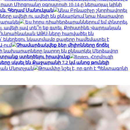
րատ Միրզոյանը օգոստոսի 10-14-ը ներառյալ կլինի
ւն. Գեղամ Մանուկյան
Անա Բրնաբիչը շնորհավորել
իցները ավելի ու ավելի են քննարկում նրա հնարավոր
պարակել
Ես հորս դիահերձարաններում եմ փնտրել,
, ավելի լավ տե՞ղ եք գտել. Քրիստինե Վարդանյան
Ուկրաինական ԱԹՍ-ները հարվածել են
՝ եկեղեցու նկատմամբ քայլերը համեմատել է
-ում
Չհամարձակվեք ձեր միլիոնները ճոճել
ի նախարարները կարող են քննարկել Մերձավոր
ընտրանք ստեղծելու իրավունք
Reuters. Հորմուզի
րը սկսել են Քաջարանի 7.2 կմ-անոց թունելի
պան Մկրտչյան
Թրամփը նշել է, որ գոհ է Պենտագոնի