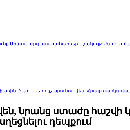
ւնք
Արտակարգ պատահարներ
Մշակույթ
Սպորտ
Հա
շումները կշարունակվեն․ Հրայր սարկավագ
15:31
ՀՀ ք
են, նրանց ստաժը հաշվի 
ղեցնելու դեպքում