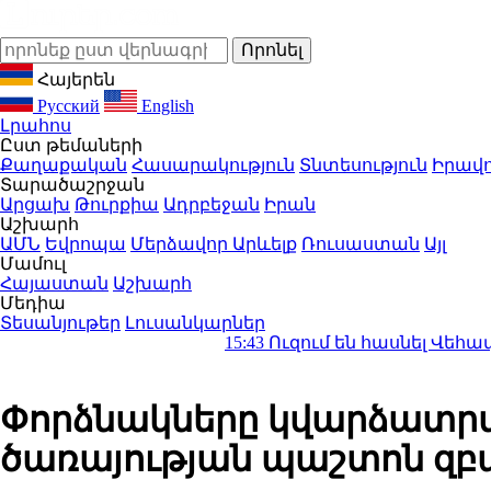
Հայերեն
Русский
English
Լրահոս
Ըստ թեմաների
Քաղաքական
Հասարակություն
Տնտեսություն
Իրավո
Տարածաշրջան
Արցախ
Թուրքիա
Ադրբեջան
Իրան
Աշխարհ
ԱՄՆ
Եվրոպա
Մերձավոր Արևելք
Ռուսաստան
Այլ
Մամուլ
Հայաստան
Աշխարհ
Մեդիա
Տեսանյութեր
Լուսանկարներ
15:43
Ուզում են հասնել Վեհափառին․ ճն
Փորձնակները կվարձատրվ
ծառայության պաշտոն զբա