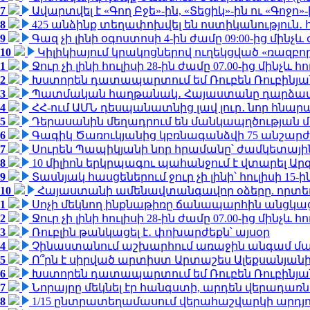
7
Ավարտվել է «Գող Բջե»-ին, «Տեցիկ»-ին ու «Գոջ
8
425 անձինք տեղափոխվել են ոստիկանություն․
9
Գազ չի լինի օգոստոսի 4-ին ժամը 09:00-ից մինչև 
10
Կիլիկիայում կրակոցներով ուղեկցված «ռազբ
1
Ջուր չի լինի հուլիսի 28-ին ժամը 07.00-ից մինչև հո
2
Խստորեն դատապարտում եմ Ռուբեն Ռուբինյանի
3
Պատմական հաղթանակ․ Հայաստանը դարձավ 
4
ՀՀ-ում ԱՄՆ դեսպանատնից լավ լուր․ նոր հնար
5
Դերասանին մեղադրում են մանկապղծության մե
6
Գագիկ Ծառուկյանից կբռնագանձվի 75 անշարժ գո
7
Սուրեն Պապիկյանի նոր հրամանը՝ ժամկետային
8
10 միլիոն երկրպագու պահանջում է վտարել Արգ
9
Տասնյակ հասցեներում ջուր չի լինի՝ հուլիսի 15-ին
10
Հայաստանի ամենավտանգավոր օձերը. որտե
1
Սոչի մեկնող ինքնաթիռը ճանապարհին անցկացրե
2
Ջուր չի լինի հուլիսի 28-ին ժամը 07.00-ից մինչև հո
3
Ռուբլին թանկացել է․ փոխարժեքն՝ այսօր
4
Չինաստանում աշխարհում առաջին անգամ մա
5
Ո՞րն է սիրված արտիստ Արտաշես Ալեքսանյա
6
Խստորեն դատապարտում եմ Ռուբեն Ռուբինյանի
7
Նորայրը մեկնել էր հանգստի, արդեն վերադառն
8
1/15 ընտրատեղամասում վերահաշվարկի արդյուն