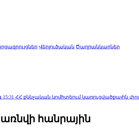
րցազրույցներ
Վերլուծական
Ծաղրանկարներ
ննչական կոմիտեում կառուցվածքային փոփոխությու
կառնվի հանրային