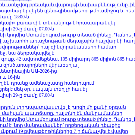
ո»-ին առնչվող քրեական վարույթի նախաքննությունը. ի
 հայտնաբերվել են զենք-զինամթերք, թմրամիջոց և հ
ժամը 18:00-ն
որկայի» բացառիկ տեսանյութ է հրապարակվել
ւլիսի 29-ը ժամը 07.00-ն
 կողմից Ստամբուլում թուրք տեսած լինելը. Դանիել
աշխարհի առաջնության մեդալային հաշվարկի հաղ
ավորություններ՝ հայ զինվորականների համար
ջ․ նա ձերբակալվել է
ւյք, 42 ավտոմեքենա, 105 միլիարդ 865 միլիոն 865 հ
 զինծառայողների վերաբերյալ
ենտինային ԱԱ-2026-ից
 և 16-ին
ղ են դրանք ամենաշատը հանդիպում
լ է մեկ օր, սակայն տեղ չի հասել
ւլիսի 29-ը ժամը 07.00-ն
րդուն փոխպատվաստվել է խոզի մի քանի օրգան
նի մահվան պատճառը. հայտնի են մանրամասներ
 կողմից Ստամբուլում թուրք տեսած լինելը. Դանիել
ում է. նոր մանրամասներ՝ ողբերգական դեպքից
քում 19 քվեաթերթիկներից 7-ը ճանաչվել է վավեր