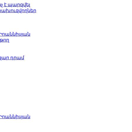
նչ է պարզվել
ետախուզվողներ
 Իոաննիսյան
թող
ազար դրամ
 Իոաննիսյան