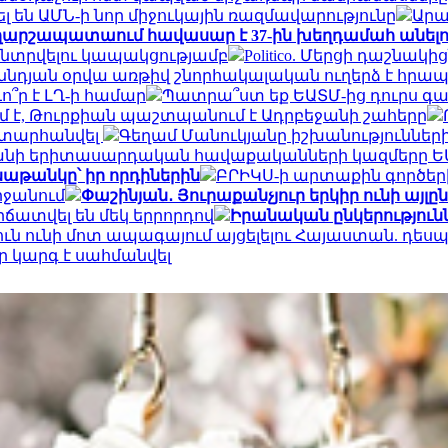
 են ԱՄՆ-ի նոր միջուկային ռազմավարությունը
Արա
 Վաղարշապատաում հավասար է 37-ին խեղդամահ անելո
ընտրվելու կապակցությամբ
Politico. Մերցի դաշնակ
ննդյան օրվա առթիվ շնորհակալական ուղերձ է հրա
ո՞ր է ԼՂ-ի համար
Պատրա՞ստ եք ԵԱՏՄ-ից դուրս գալ
ւմ է, Թուրքիան պաշտպանում է Ադրբեջանի շահերը
 է տարհանվել
Գեղամ Մանուկյանը իշխանությունների
նի երիտասարդական հավաքականների կազմերը ԵԱ
նաթանկը՝ իր որդիներին
ԲՐԻԿՍ-ի արտաքին գործեր
րջանում
Փաշինյան․ Յուրաքանչյուր երկիր ունի այլ
ճատվել են մեկ երրորդով
Իրանական ընկերություննե
յուն ունի մոտ ապագայում այցելելու Հայաստան. դես
ր կարգ է սահմանվել