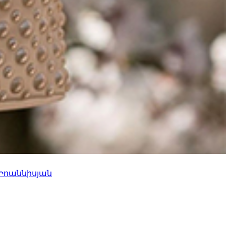
 Իոաննիսյան