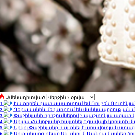
Ամենադիտված
1
Խստորեն դատապարտում եմ Ռուբեն Ռուբինյանի
2
Դերասանին մեղադրում են մանկապղծության մե
3
Փաշինյանի որոշումներով 7 պաշտոնյա ազատվ
4
Սիլվա Հակոբյանը հայտնել է ցավալի կորստի մ
5
Նիկոլ Փաշինյանը հայտնել է առավոտյան ստ
6
Արտակարգ դեպք Սևանում. Մանրամասներ (լո