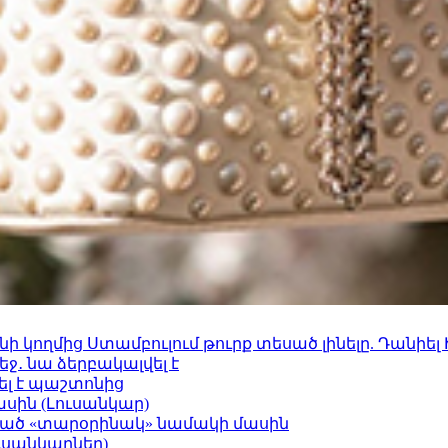
 կողմից Ստամբուլում թուրք տեսած լինելը. Դանիել
ջ․ նա ձերբակալվել է
ել է պաշտոնից
ասին (Լուսանկար)
ացած «տարօրինակ» նամակի մասին
ւսանկարներ)