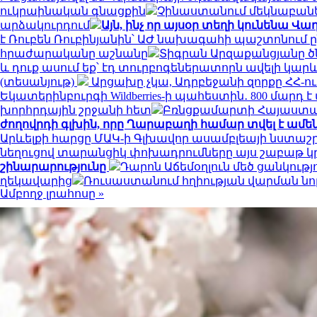
ուկրաինական գնացքին
Չինաստանում մեկնաբանել
արձակուրդում
Այն, ինչ որ այսօր տեղի կունենա
է Ռուբեն Ռուբինյանին՝ ԱԺ նախագահի պաշտոնում 
հրաժարականը աշնանը
Տիգրան Արզաքանցյանը ծ
և դուք ասում եք՝ էդ տուրբոգեներատորն ավելի կարև
(տեսանյութ)
Արցախը չկա, Ադրբեջանի զորքը ՀՀ-ո
Եկատերինբուրգի Wildberries-ի պահեստին․ 800 մարդ
խորհրդային շրջանի հետ
Բռնցքամարտի Հայաստա
ժողովրդի գլխին, որը Ղարաբաղի համար տվել է ամե
Արևելքի հարցը ՄԱԿ-ի Գլխավոր ասամբլեայի նստաշ
նեղուցով տարանցիկ փոխադրումները այս շաբաթ կր
շինարարությունը
Դարոն Աճեմօղլուն մեծ ցանկութ
ղեկավարից
Ռուսաստանում հղիության վարման նո
Ամբողջ լրահոսը »