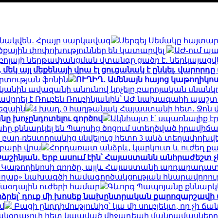
ունակվեն․ Հրայր սարկավագ
Սերգեյ Սեմակը հայտարար
ծքային փոփոխություններ են կատարվել
ԱԺ-ում պ
բոլայի ներթափանցման վտանգը ցածր է․ ներկայացվե
եկ այլ մեքենայի վրա էլ ցուցանակ է ընկել. վարորդը
տության ֆոնին
ՈՒՂԻՂ․ Ամենայն հայոց կաթողիկո
անին ավազանի անունով կոչելը բարոյական սնանկու
որել է Ռուբեն Ռուբինյանին՝ ԱԺ նախագահի պաշտ
Ռեզաին
4 խաղ, 0 հաղթանակ Հայաստանի հետ․ Ջոն վ
նը խոչընդոտելու գործով
Ակնհայտ է՝ սպառնալիք է
հը քննարկել են Պարսից ծոցում ստեղծված իրավիճ
 բար-ռեստորանից սնվելուց հետո 3 անձ տեղափոխվե
բարի վրա
Հորդառատ անձրև, կարկուտ և ուժեղ ք
աշինյան․ Երբ ասում էին՝ Հայաստանն անհրաժեշտ չէ ո
յն Կաթողիկոսի գործը, այլև Հայաստանի արդարադատ
աղաք» նախագծի համագործակցության հնարավորութ
զմաօդային ուժերի համար
Գևորգ Պապոյանը քննարկե
րձրել՝ դուք մի խոսեք նախընտրական քարոզարշավի
մ
Բացի ընդդիմությունից՝ կա մի սուբյեկտ, որ չի ճանա
անօդաչուի հետ կապված միջադեպի մանրամասները