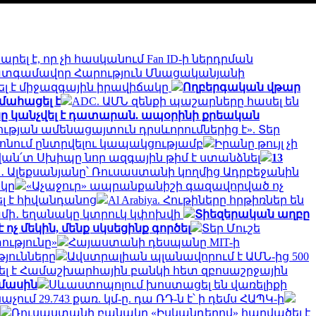
ել է, որ չի հասկանում Fan ID-ի ներդրման
ատգամավոր Հարություն Մնացականյանի
լ է միջազգային իրավիճակը
Ողբերգական վթար
 մահացել է
ADC. ԱՄՆ զենքի պաշարները հասել են
սը կանչվել է դատարան. ապօրինի քրեական
թյան ամենացայտուն դրսևորումներից է». Տեր
ոնում ընտրվելու կապակցությամբ
Իրանը թույլ չի
ան՛տ Սխիպը նոր ազգային թիմ է ստանձնել
13
ր․ Ալեքսանյանը՝ Ռուսաստանի կողմից Ադրբեջանին
ակը
«Աչաջուր» ապրանքանիշի գազավորված ոչ
լ է հիվանդանոց
Al Arabiya. Հութիները հրթիռներ են
ամի․ եղանակը կտրուկ կփոխվի
Տիեզերական աղբը
չ մեկին, մենք սկսեցինք գործել
Տեր Մուշե
ությունը»
Հայաստանի դեսպանը MIT-ի
յունները
Ավստրալիան պլանավորում է ԱՄՆ-ից 500
լ է Համաշխարհային բանկի հետ զբոսաշրջային
 մասին
Սևաստոպոլում խոստացել են վառելիքի
չում 29.743 քառ. կմ-ը. դա ՌԴ-ն է՝ ի դեմս ՀԱՊԿ-ի
Ռուսաստանի բանակը «Իսկանդերով» հարվածել է