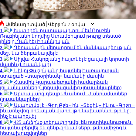
Ամենադիտված
1
Խստորեն դատապարտում եմ Ռուբեն
Ռուբինյանի կողմից Ստամբուլում թուրք տեսած
լինելը. Դանիել Իոաննիսյան
2
Դերասանին մեղադրում են մանկապղծության
մեջ․ նա ձերբակալվել է
3
Սիլվա Հակոբյանը հայտնել է ցավալի կորստի
մասին (Լուսանկար)
4
Նիկոլ Փաշինյանը հայտնել է առավոտյան
ստացած «տարօրինակ» նամակի մասին
5
Հասմիկ Կարապետյանի համարձակ
լուսանկարները՝ լողավազանից (լուսանկարներ)
6
Արտակարգ դեպք Սևանում. Մանրամասներ
(լուսանկարներ)
7
Ավարտվել է «Գող Բջե»-ին, «Տեցիկ»-ին ու «Գոջո»-
ին առնչվող քրեական վարույթի նախաքննությունը.
ինչ է պարզվել
8
425 անձինք տեղափոխվել են ոստիկանություն․
հայտնաբերվել են զենք-զինամթերք, թմրամիջոց և
հետախուզվողներ