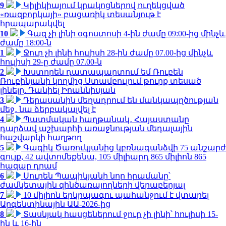
9
Կիլիկիայում կրակոցներով ուղեկցված
«ռազբորկայի» բացառիկ տեսանյութ է
հրապարակվել
10
Գազ չի լինի օգոստոսի 4-ին ժամը 09:00-ից մինչև
ժամը 18:00-ն
1
Ջուր չի լինի հուլիսի 28-ին ժամը 07.00-ից մինչև
հուլիսի 29-ը ժամը 07.00-ն
2
Խստորեն դատապարտում եմ Ռուբեն
Ռուբինյանի կողմից Ստամբուլում թուրք տեսած
լինելը. Դանիել Իոաննիսյան
3
Դերասանին մեղադրում են մանկապղծության
մեջ․ նա ձերբակալվել է
4
Պատմական հաղթանակ․ Հայաստանը
դարձավ աշխարհի առաջնության մեդալային
հաշվարկի հաղթող
5
Գագիկ Ծառուկյանից կբռնագանձվի 75 անշարժ
գույք, 42 ավտոմեքենա, 105 միլիարդ 865 միլիոն 865
հազար դրամ
6
Սուրեն Պապիկյանի նոր հրամանը՝
ժամկետային զինծառայողների վերաբերյալ
7
10 միլիոն երկրպագու պահանջում է վտարել
Արգենտինային ԱԱ-2026-ից
8
Տասնյակ հասցեներում ջուր չի լինի՝ հուլիսի 15-
ին և 16-ին