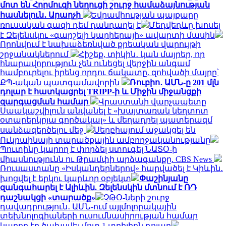
մոտ են Հորմուզի նեղուցի շուրջ համաձայնության
հասնելուն․ Արաղչի
Եվրամիության պայքարը
ռուսական գազի դեմ դանդաղել է
Մեդվեդևը խոսել
է Զելենսկու «գարշելի կարիերայի» ավարտի մասին
Որոնվում է նախաձեռնված քրեական վարույթի
շրջանակներում
Հիշեք, տիկին․ կան մայրեր, որ
հնարավորություն չեն ունեցել վերջին անգամ
համբուրելու իրենց որդու ճակատը. զոհվածի մայրը՝
ՔՊ-ական պատգամավորին
Ռուբիո․ ԱՄՆ-ը 201 մլն
դոլար է հատկացրել TRIPP-ի և Միջին միջանցքի
զարգացման համար
Վրաստանի վարչապետը
Սաակաշվիլուն անվանել է «խայտառակ կեղտոտ
օտարերկրյա գործակալ» և մեղադրել պատերազմ
սանձազերծելու մեջ
Սերբիայում աջակցել են
Ուկրաինայի տարածքային ամբողջականությանը
Պուտինը կարող է փորձել ստուգել ՆԱՏՕ-ի
միասնությունն ու Թրամփի արձագանքը. CBS News
Ռուսաստանը «Իսկանդերներով» հարվածել է Կիևին․
խոցվել է երկու կարևոր օբյեկտ
Փաշինյանը
զանգահարել է Ալիևին. Զելենսկին մտնում է ՌԴ
դաշնակցի «տարածք»
ՉԹՕ-ների շուրջ
դավադրություն․ ԱՄՆ-ում այլմոլորակային
տեխնոլոգիաների ուսումնասիրության համար
կարող էր ծախսվել մոտ 1 տրիլիոն դոլար