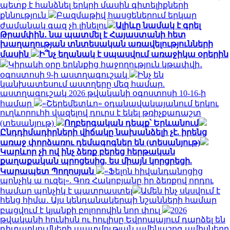
պետք է հանձնել երկրի մասին գիտելիքների
քննություն
Բազմաթիվ հասցեներում երկար
ժամանակ գազ չի լինելու
Ալիևը նամակ է գրել
Թրամփին․ նա պատմել է Հայաստանի հետ
խաղաղության տնտեսական առավելությունների
մասին
Ի՞նչ եղանակ է սպասվում առաջիկա օրերին
Կիրակի օրը երկնքից հաջողություն կթափվի․
օգոստոսի 9-ի աստղագուշակ
Ինչ են
կանխատեսում աստղերը մեզ համար.
աստղագուշակ 2026 թվականի օգոստոսի 10-16-ի
համար
«Շերեմետևո» օդանավակայանում երկու
ուղևորուհի վազելով դուրս է եկել թռիչքադաշտ
(տեսանյութ)
Ողբերգական դեպք՝ Երևանում
Ընդդիմադիրների վիճակը նախանձելի չէ. իրենց
առաջ փորձառու դեմագոգներ են (տեսանյութ)
Կարևոր չի ով ինչ ձեռք բերեց հերթական
քաղաքական պրոցեսից, ես միայն կորցրեցի.
Կարապետ Պողոսյան
«Ֆելոն հիվանդանոցից
պոնչիկ ա ուզել». Գոռ Հակոբյանը իր ձեռքով որդու
համար պոնչիկ է պատրաստել
Ամեն ինչ սկսվում է
հենց հիմա․ Այս կենդանակերպի նշանների համար
բացվում է կյանքի բոլորովին նոր փուլ
2026
թվականի հունիսն ու հուլիսը Եվրոպայում դարձել են
դիտարկումների պատմության ամենաշոգ ամիսները