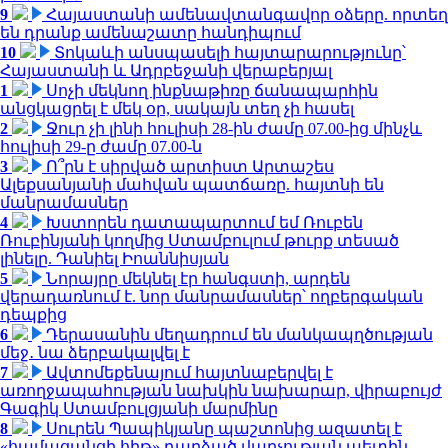
9
Հայաստանի ամենավտանգավոր օձերը. որտեղ
են դրանք ամենաշատը հանդիպում
10
Տոկաևի անսպասելի հայտարարությունը՝
Հայաստանի և Ադրբեջանի վերաբերյալ
1
Սոչի մեկնող ինքնաթիռը ճանապարհին
անցկացրել է մեկ օր, սակայն տեղ չի հասել
2
Ջուր չի լինի հուլիսի 28-ին ժամը 07.00-ից մինչև
հուլիսի 29-ը ժամը 07.00-ն
3
Ո՞րն է սիրված արտիստ Արտաշես
Ալեքսանյանի մահվան պատճառը. հայտնի են
մանրամասներ
4
Խստորեն դատապարտում եմ Ռուբեն
Ռուբինյանի կողմից Ստամբուլում թուրք տեսած
լինելը. Դանիել Իոաննիսյան
5
Նորայրը մեկնել էր հանգստի, արդեն
վերադառնում է. նոր մանրամասներ՝ ողբերգական
դեպքից
6
Դերասանին մեղադրում են մանկապղծության
մեջ․ նա ձերբակալվել է
7
Ավտոմեքենայում հայտնաբերվել է
առողջապահության նախկին նախարար, վիրաբույժ
Գագիկ Ստամբուլցյանի մարմինը
8
Սուրեն Պապիկյանը պաշտոնից ազատել է
«համացանցի հիթ» դարձած վարչության պետին