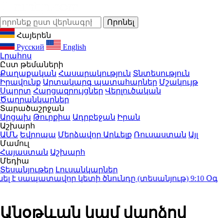
Հայերեն
Русский
English
Լրահոս
Ըստ թեմաների
Քաղաքական
Հասարակություն
Տնտեսություն
Իրավունք
Արտակարգ պատահարներ
Մշակույթ
Սպորտ
Հարցազրույցներ
Վերլուծական
Ծաղրանկարներ
Տարածաշրջան
Արցախ
Թուրքիա
Ադրբեջան
Իրան
Աշխարհ
ԱՄՆ
Եվրոպա
Մերձավոր Արևելք
Ռուսաստան
Այլ
Մամուլ
Հայաստան
Աշխարհ
Մեդիա
Տեսանյութեր
Լուսանկարներ
 սապատավոր կետի ծնունդը (տեսանյութ)
9:10
Օգոստո
Անօթևան կամ վարձով