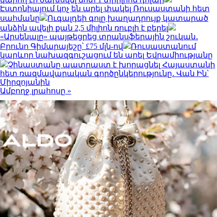
Էստոնիայում կոչ են արել փակել Ռուսաստանի հետ
սահմանը
Ուգալդեի գոլը խաղադրույք կատարած
անձին ավելի քան 2,5 միլիոն ռուբլի է բերել
«Արսենալը» պայթեցրեց տրանսֆերային շուկան․
Բրունո Գիմարայեշը՝ £75 մլն-ով
Ռուսաստանում
կարևոր նախազգուշացում են արել Եվրամիությանը
Չինաստանը պատրաստ է խորացնել Հայաստանի
հետ ռազմավարական գործընկերությունը․ Վան Ին՝
Միրզոյանին
Ամբողջ լրահոսը »