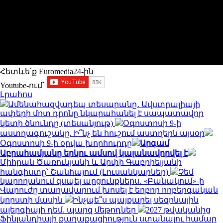
Հետևե՛ք Euromedia24-ին
Youtube-ում`
Լրահոս
Ամենահազվադեպ տեսարանը․ Ավստրալիայի
ափերի մոտ դրոնը նկարահանել է սապատավոր
կետի ծնունդը (տեսանյութ)
Օգոստոսի 9-ի
աստղագուշակը. Ի՞նչ են հուշում աստղերն այսօր
Օգոստոսի 9-ի օրվա խորհուրդը
Արգամ
Աբրահամյանը երկու ամսով կալանավորվել է
Միհրան Ծառուկյանի և Արփի Գաբրիելյանի
հանգիստը՝ Շանհայում (Լուսանկարներ)
Չեմ
կարողանում զսպել արցունքներս. «Բանակում»-ի
Վարուժը տաղավարում խոսել է եղբոր ողբերգական
կորստի մասին
Ինչպե՞ս պայքարել սեզոնային
ալերգիայի դեմ. պարզ մեթոդներ
2027 թվականից
Ֆինլանդիայի քաղաքացիություն ստանալու համար