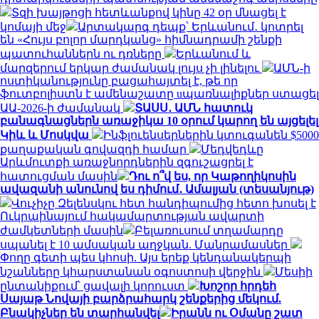
Տզի խայթոցի հետևանքով կինը 42 օր մնացել է
կոմայի մեջ
Արտակարգ դեպք՝ Երևանում․ կոտրել
են «Հույս բոլոր մարդկանց» հիմնադրամի շենքի
պատուհաններն ու դռները
Երևանում և
մարզերում երկար ժամանակ լույս չի լինելու
ԱՄՆ-ի
ոստիկանությունը բացահայտել է, թե որ
ֆուտբոլիստն է ամենաշատը uպառնալիքներ ստացել
ԱԱ-2026-ի ժամանակ
ՏԱՍՍ․ ԱՄՆ հատուկ
բանագնացներն առաջիկա 10 օրում կարող են այցելել
Կիև և Մոսկվա
Ինֆլուենսերներին կտուգանեն $5000
քաղաքական գովազդի համար
Մեդվեդևը
Արևմուտքի առաջնորդներին զգուշացրել է
հատուցման մասին
Դու ո՞վ ես, որ Կաթողիկոսին
ավազանի անունով ես դիմում․ Ամալյան (տեսանյութ)
Վուչիչը Զելենսկու հետ հանդիպումից հետո խոսել է
Ուկրաինայում հակամարտության ավարտի
ժամկետների մասին
Բելառուսում տղամարդը
սպանել է 10 ամսական աղջկան. Մանրամասներ
Փողը գետի պես կհոսի. Այս երեք կենդանակերպի
նշանները կհարստանան օգոստոսի վերջին
Մեսիի
ընտանիքում՝ ցավալի կորուստ
Խոշոր հրդեհ
Սայաթ Նովայի բարձրահարկ շենքերից մեկում.
Բնակիչներ են տարհանվել
Իրանն ու Օմանը շատ