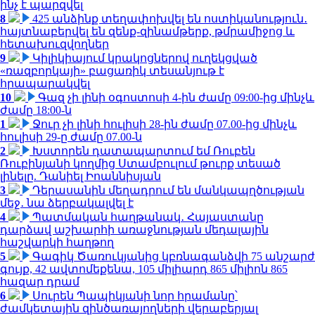
ինչ է պարզվել
8
425 անձինք տեղափոխվել են ոստիկանություն․
հայտնաբերվել են զենք-զինամթերք, թմրամիջոց և
հետախուզվողներ
9
Կիլիկիայում կրակոցներով ուղեկցված
«ռազբորկայի» բացառիկ տեսանյութ է
հրապարակվել
10
Գազ չի լինի օգոստոսի 4-ին ժամը 09:00-ից մինչև
ժամը 18:00-ն
1
Ջուր չի լինի հուլիսի 28-ին ժամը 07.00-ից մինչև
հուլիսի 29-ը ժամը 07.00-ն
2
Խստորեն դատապարտում եմ Ռուբեն
Ռուբինյանի կողմից Ստամբուլում թուրք տեսած
լինելը. Դանիել Իոաննիսյան
3
Դերասանին մեղադրում են մանկապղծության
մեջ․ նա ձերբակալվել է
4
Պատմական հաղթանակ․ Հայաստանը
դարձավ աշխարհի առաջնության մեդալային
հաշվարկի հաղթող
5
Գագիկ Ծառուկյանից կբռնագանձվի 75 անշարժ
գույք, 42 ավտոմեքենա, 105 միլիարդ 865 միլիոն 865
հազար դրամ
6
Սուրեն Պապիկյանի նոր հրամանը՝
ժամկետային զինծառայողների վերաբերյալ