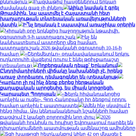
քննություն
Բազմաթիվ հասցեներում երկար
ժամանակ գազ չի լինելու
Ալիևը նամակ է գրել
Թրամփին․ նա պատմել է Հայաստանի հետ
խաղաղության տնտեսական առավելությունների
մասին
Ի՞նչ եղանակ է սպասվում առաջիկա օրերին
Կիրակի օրը երկնքից հաջողություն կթափվի․
օգոստոսի 9-ի աստղագուշակ
Ինչ են
կանխատեսում աստղերը մեզ համար.
աստղագուշակ 2026 թվականի օգոստոսի 10-16-ի
համար
«Շերեմետևո» օդանավակայանում երկու
ուղևորուհի վազելով դուրս է եկել թռիչքադաշտ
(տեսանյութ)
Ողբերգական դեպք՝ Երևանում
Ընդդիմադիրների վիճակը նախանձելի չէ. իրենց
առաջ փորձառու դեմագոգներ են (տեսանյութ)
Կարևոր չի ով ինչ ձեռք բերեց հերթական
քաղաքական պրոցեսից, ես միայն կորցրեցի.
Կարապետ Պողոսյան
«Ֆելոն հիվանդանոցից
պոնչիկ ա ուզել». Գոռ Հակոբյանը իր ձեռքով որդու
համար պոնչիկ է պատրաստել
Ամեն ինչ սկսվում է
հենց հիմա․ Այս կենդանակերպի նշանների համար
բացվում է կյանքի բոլորովին նոր փուլ
2026
թվականի հունիսն ու հուլիսը Եվրոպայում դարձել են
դիտարկումների պատմության ամենաշոգ ամիսները
Տզի խայթոցի հետևանքով կինը 42 օր մնացել է