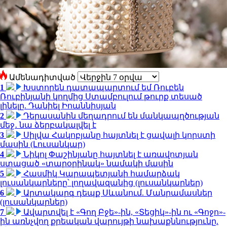
Ամենադիտված
1
Խստորեն դատապարտում եմ Ռուբեն
Ռուբինյանի կողմից Ստամբուլում թուրք տեսած
լինելը. Դանիել Իոաննիսյան
2
Դերասանին մեղադրում են մանկապղծության
մեջ․ նա ձերբակալվել է
3
Սիլվա Հակոբյանը հայտնել է ցավալի կորստի
մասին (Լուսանկար)
4
Նիկոլ Փաշինյանը հայտնել է առավոտյան
ստացած «տարօրինակ» նամակի մասին
5
Հասմիկ Կարապետյանի համարձակ
լուսանկարները՝ լողավազանից (լուսանկարներ)
6
Արտակարգ դեպք Սևանում. Մանրամասներ
(լուսանկարներ)
7
Ավարտվել է «Գող Բջե»-ին, «Տեցիկ»-ին ու «Գոջո»-
ին առնչվող քրեական վարույթի նախաքննությունը.