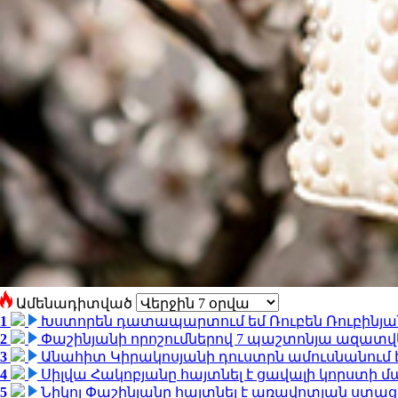
Ամենադիտված
1
Խստորեն դատապարտում եմ Ռուբեն Ռուբինյանի
2
Փաշինյանի որոշումներով 7 պաշտոնյա ազատվ
3
Անահիտ Կիրակոսյանի դուստրն ամուսնանում 
4
Սիլվա Հակոբյանը հայտնել է ցավալի կորստի մ
5
Նիկոլ Փաշինյանը հայտնել է առավոտյան ստ