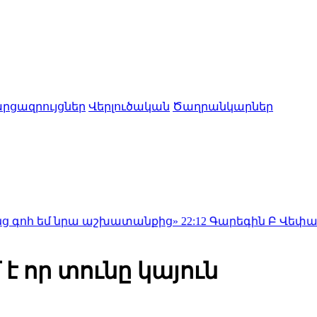
րցազրույցներ
Վերլուծական
Ծաղրանկարներ
նրա աշխատանքից»
22:12
Գարեգին Բ Վեփահառին դատա
 որ տունը կայուն