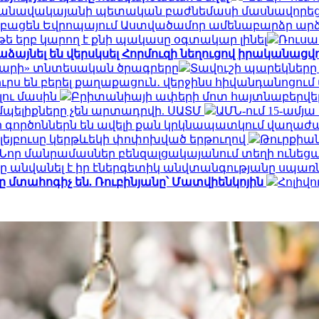
» օդանավակայանի պետական բաժնեմասի մասնավորեց
կբացեն Եվրոպայում Աստվածամոր ամենաբարձր ար
 թե երբ կարող է քնի պակասը օգտակար լինել
Ռուսա
ձայնել են վերսկսել Հորմուզի նեղուցով իրականացվող
դարի» տնտեսական ծրագրերը
Տավուշի պարեկները
րս են բերել քաղաքացուն․ վերջինս հիվանդանոցում
լու մասին
Բրիտանիայի ափերի մոտ հայտնաբերվել է
մպելիքները չեն արտադրվի. ՍԱՏՄ
ԱՄՆ-ում 15-ամյ
որ գործոններն են ավելի քան կրկնապատկում վաղաժ
ոլեյբուսը կերթևեկի փոփոխված երթուղով
Թուրքիան 
. Նոր մանրամասներ բենզալցակայանում տեղի ունեց
 անվանել է իր էներգետիկ անվտանգությանը սպա
տահոգիչ են. Ռուբինյանը՝ Մատվիենկոյին
Հոլիվո