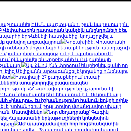
պաշտպանել է ԱՄՆ պաշտպանության նախարարին․
Բ Վեփահառին դատարան կանչելն անընդունելի է եւ
ապարհի երթևեկելի հատվածից, կողաշրջվել և
մբ գտնվող աղբավայրում
Կոբախիձե. Վրաստանի
ղի ունեցած միջադեպի հետաքննություն․ անօդաչուի
է Ինֆանտինոյի ներողությունը և պահպանում է
ևում քննարկվել են Ադրբեջանի և Ուկրաինայի
րջանակը
Այս ձևով ինձ փորձում են լռեցնել, քանի որ
 Էլիզ Մելիքյանն արձագանքել է կողակից ունենալու
 հետ
Իտալիայի 27 քաղաքներում տապի
ուններին առաջնորդվել բացառապես
րդությամբ ՀՀ Կառավարությունը կշարունակի
ԱԳՆ-ում գնահատել են Լեհաստանի և Ուկրաինայի
ի «ինադու». էս իշխանությունը հանուն երկրի ոչինչ
ել է խոհանոցում թույլ տրվող վտանգավոր սխալի
աստան. Մատվիենկո
Նոր մեղադրանք՝ Գագիկ
ել Հայաստանի երկաթուղիների կոնցեսիոն
րգերը
ԱԺ պատգամավորի հոր հոգեհանգստին
մ հայտնաբերվել է 38 վարչական իրավախախտում