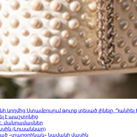
 կողմից Ստամբուլում թուրք տեսած լինելը. Դանիել
ել է պաշտոնից
է. մանրամասներ
ասին (Լուսանկար)
ացած «տարօրինակ» նամակի մասին