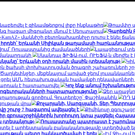
աբերվել է զինամթերքով լիքը ինքնաթիռ
Թրամփը 
ինգ հազար միգրանտ մնում է Սեուտայում
Գարեգին 
KamAZ» մակնիշի բետոնախառնիչը դուրս է եկել ճան
 հրդեհ՝ Երևանի Սիլիկյան թաղամասի հարևանությա
 թվում՝ Ռուսաստանից ժամանածների
Լայպցիգում տե
ն մակարդակի
Սկանդալ ՖԻՖԱ-ում․ ՈՒԵՖԱ-ն մերժել 
նյանը՝ Երևանի օդի որակի մասին (տեսանյութ)
Կի
յին ծախսի փոխհատուցման ծրագրի շահառուների շ
Ծաղկեփնջեր, մեքենայում արված ջերմ լուսանկարներ.
ցրել ԱՄՆ հետախուզական համայնքի ղեկավարների
արդակ է հայտարարվել
Կոչ ենք անում իշխանությ
հոգեւորականների հայտարարությունը
Ձեր առաջնո
ղության գործում. Գուտերեշը՝ Փաշինյանին
ՌԴ 
ցության վրա
Քոչարյանի, Սարգսյանի, Տեր-Պետրոսյան
ը շուրջ 7 հազարով ավելացել է
Քիմիկոսը զգուշացր
 իր զբոսաշրջիկներին խորհուրդ կտա չայցելել Հայ
 (տեսանյութ)
Ռուսաստանը պատրաստ է շարունակ
ատել է արհեստական բանականությամբ ստեղծված ե
այության պետը հանկարծամահ է եղել
«Էմ Ջի»-ու