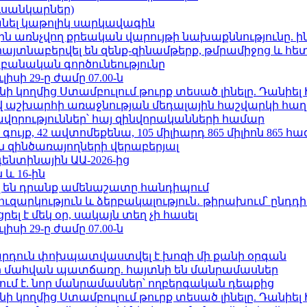
ւսանկարներ)
պանել կաթոլիկ սարկավագին
ո»-ին առնչվող քրեական վարույթի նախաքննությունը. ի
 հայտնաբերվել են զենք-զինամթերք, թմրամիջոց և հ
անական գործունեությունը
ւլիսի 29-ը ժամը 07.00-ն
 կողմից Ստամբուլում թուրք տեսած լինելը. Դանիել
աշխարհի առաջնության մեդալային հաշվարկի հաղ
ավորություններ՝ հայ զինվորականների համար
ւյք, 42 ավտոմեքենա, 105 միլիարդ 865 միլիոն 865 հ
 զինծառայողների վերաբերյալ
ենտինային ԱԱ-2026-ից
 և 16-ին
 են դրանք ամենաշատը հանդիպում
ւզարկություն և ձերբակալություն․ թիրախում՝ ընդդ
լ է մեկ օր, սակայն տեղ չի հասել
ւլիսի 29-ը ժամը 07.00-ն
րդուն փոխպատվաստվել է խոզի մի քանի օրգան
նի մահվան պատճառը. հայտնի են մանրամասներ
ում է. նոր մանրամասներ՝ ողբերգական դեպքից
 կողմից Ստամբուլում թուրք տեսած լինելը. Դանիել