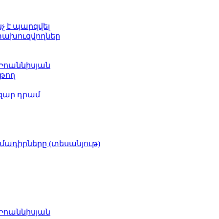
նչ է պարզվել
ետախուզվողներ
 Իոաննիսյան
թող
ազար դրամ
իմադիրները (տեսանյութ)
 Իոաննիսյան