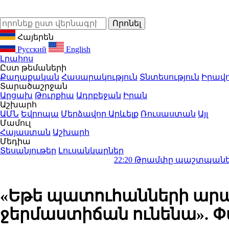
Հայերեն
Русский
English
Լրահոս
Ըստ թեմաների
Քաղաքական
Հասարակություն
Տնտեսություն
Իրավո
Տարածաշրջան
Արցախ
Թուրքիա
Ադրբեջան
Իրան
Աշխարհ
ԱՄՆ
Եվրոպա
Մերձավոր Արևելք
Ռուսաստան
Այլ
Մամուլ
Հայաստան
Աշխարհ
Մեդիա
Տեսանյութեր
Լուսանկարներ
22:20
Թրամփը պաշտպանել է ԱՄՆ պա
«Եթե պատուհանների արանք
ջերմաստիճան ունենա». Փ