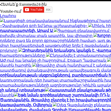
Հետևե՛ք Euromedia24-ին
Youtube-ում`
Լրահոս
Լայպցիգի օդանավակայանում ինքնաթիռում հայտն
«Չափազանց գոհ եմ նրա աշխատանքից»
Մինչև հ
դատապարտելի. Արամ Ա
Գարգառ բնակավայրում «
բшխվել մոտակա տան պատին․ կա վիրшվոր
Խոշոր
դռները բաց են բոլոր զբոսաշրջիկների համար, այդ
մոտ հայտնաբերված պայթուցիկը եղել է ռազմակա
բոյկոտը
Զոհասեղանին երևանցու կյանքն է․ Վարդա
հարաբերությունները
Ընդլայնվել է տրանսպորտա
ԱԺ-ում դա նրանց չի հաջողվում․ Էդգար Ղազարյան
մասին հարցին
Թրամփը փակ հանդիպում է անցկա
պատճառով վտանգավորության առավելագույն մակ
օրինականության սկզբունքներով. բարձրաստիճան 
կառուցողական դեր խաղալ տարածաշրջանային խաղա
տարաձայնությունների ազդեցությունը Կիևին աջակ
չի անում (տեսանյութ)
Հայաստանի բնակչության թիվ
մասին
Եթե նման գործելակերպը շարունակվի ՌԴ-ն
Ծառուկյանին. Թրամփը ընտրել է իր իրավահաջորդին
կառավարումը. Օվերչուկ
Օլեգ Գազմանովը քննադ
մասնակցելու ժամանակ Գորիսի էկոպարեկային ծառ