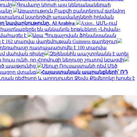
ումը
Գումարը կհոսի այս կենդանակերպի
ձանը
Ազատություն Բաքվի բանտերում գտնվող
ստանում կստեղծվի ադամանդների հղկման
 նավարկությունը․ Al Arabiya
Axios․ ԱՄՆ-ում
 հայտնաբերել են անկանոն երթևեկող «Նիվան»
 մահացել է
Ալլա Պուգաչովան ֆինանսական
 162 տարվա վաղեմության Guinness գարեջուր
ա դեռահասը դատապարտվել է 100 տարվա
ամ մահվան ռիսկը
Զելենսկին պաշտոնանկ է արել
հույս ունի, որ Հորմուզի նեղուցը շուտով կբացվի
ած պայթյունից
Սեուլը Ռուսաստանի դեմ Մեծ
ռնացող վտանգ
Հայաստանյան ապրանքների՝ ՌԴ
ւդյան ռեժիսոր և պրոդյուսեր Ջեյմս Քեմերոնը խոսել է