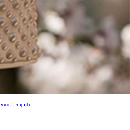
 Իոաննիսյան