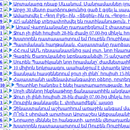
6
Արտակարգ դեպք Սևանում. Մանրամասներ (լո
7
Արջը 30 մետր բարձրությունից ցած է գցել և ս
8
Ավարտվել է «Գող Բջե»-ին, «Տեցիկ»-ին ու «Գոջ
9
425 անձինք տեղափոխվել են ոստիկանություն․
10
Արամ Վարդևանյանը դադարեցնում է փաստաբ
1
Ջուր չի լինի հուլիսի 28-ին ժամը 07.00-ից մինչև հո
2
Խստորեն դատապարտում եմ Ռուբեն Ռուբինյանի
3
Պատմական հաղթանակ․ Հայաստանը դարձավ 
4
ՀՀ-ում ԱՄՆ դեսպանատնից լավ լուր․ նոր հնար
5
Գագիկ Ծառուկյանից կբռնագանձվի 75 անշարժ գո
6
Սուրեն Պապիկյանի նոր հրամանը՝ ժամկետային
7
10 միլիոն երկրպագու պահանջում է վտարել Արգ
8
Տասնյակ հասցեներում ջուր չի լինի՝ հուլիսի 15-ին
9
Հայաստանի ամենավտանգավոր օձերը. որտեղ
10
Պուտինը հանդես է եկել հայտարարությամբ. Խո
1
Սոչի մեկնող ինքնաթիռը ճանապարհին անցկացրե
2
Ջուր չի լինի հուլիսի 28-ին ժամը 07.00-ից մինչև հո
3
Ռուբլին թանկացել է․ փոխարժեքն՝ այսօր
4
Չինաստանում աշխարհում առաջին անգամ մա
5
Ո՞րն է սիրված արտիստ Արտաշես Ալեքսանյա
6
Նորայրը մեկնել էր հանգստի, արդեն վերադառն
7
Խստորեն դատապարտում եմ Ռուբեն Ռուբինյանի