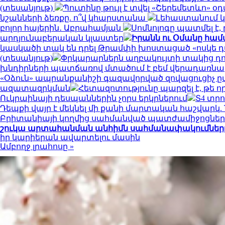
(տեսանյութ)
Պուտինը թույլ է տվել «Շերեմետևո
նշանների ձեռքը. ո՞վ կհարստանա
Լեհաստանում 
բոլոր հայերին․ Աբրահամյան
Սոմնոլոգը պատմել է,
արդյունաբերական կլաստեր
Իրանն ու Օմանը համա
կասկածի տակ են դրել Թրամփի խոստացած «ոսկե 
(տեսանյութ)
Փրկարարներն աղբակույտի տակից դու
խնդիրների պատճառով մտածում է բեմ վերադառնա
«Օձուն» ապրանքանիշի գազավորված զովացուցիչ ը
ազատազրկման
Հետազոտությունը պարզել է, թե 
Ուկրաինայի դեսպաններին չորս երկրներում
Տ4 տր
Դեպքի վայր է մեկնել մի քանի մարտական հաշվարկ
Բրիտանիայի կողմից սահմանված պատժամիջոցները
շուկա արտահանման անհիմն սահմանափակումները մ
իր կարիերան ավարտելու մասին
Ամբողջ լրահոսը »