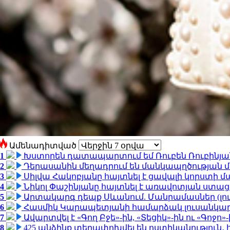
Ամենադիտված
1
Խստորեն դատապարտում եմ Ռուբեն Ռուբինյանի
2
Դերասանին մեղադրում են մանկապղծության մե
3
Սիլվա Հակոբյանը հայտնել է ցավալի կորստի մ
4
Նիկոլ Փաշինյանը հայտնել է առավոտյան ստ
5
Արտակարգ դեպք Սևանում. Մանրամասներ (լո
6
Հասմիկ Կարապետյանի համարձակ լուսանկարն
7
Ավարտվել է «Գող Բջե»-ին, «Տեցիկ»-ին ու «Գոջ
8
425 անձինք տեղափոխվել են ոստիկանություն․