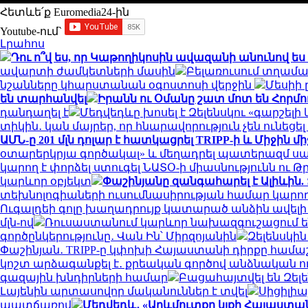
Հետևե՛ք Euromedia24-ին
Youtube-ում`
Լրահոս
Դու ո՞վ ես, որ Կաթողիկոսին ավազանի անունով ես 
ավարտի ժամկետների մասին
Բելառուսում տղամա
նշանները կհարստանան օգոստոսի վերջին
Մեսիի 
են տարհանվել
Իրանն ու Օմանը շատ մոտ են Հորմու
դանդաղել է
Մեդվեդևը խոսել է Զելենսկու «գարշել
տիկին․ կան մայրեր, որ հնարավորություն չեն ունե
ԱՄՆ-ը 201 մլն դոլար է հատկացրել TRIPP-ի և Միջի
օտարերկրյա գործակալ» և մեղադրել պատերազմ սա
կարող է փորձել ստուգել ՆԱՏՕ-ի միասնությունն ու
կարևոր օբյեկտ
Փաշինյանը զանգահարել է Ալիևին.
տեխնոլոգիաների ուսումնասիրության համար կարող 
Ուգալդեի գոլը խաղադրույք կատարած անձին ավելի քան
մլն-ով
Ռուսաստանում կարևոր նախազգուշացում են
գործընկերությունը․ Վան Ին՝ Միրզոյանին
Զելենսկի
Փաշինյան․ TRIPP-ը կփոխի Հայաստանի դիրքը համա
կոշտ արձագանքել է․ քրեական գործով անձնական ո
գազային խնդիրների համար
Բացահայտվել են Զել
Լայենին արտասովոր մականուններ է տվել
Սիցիլիա
պատճառով
Մեդվեդև․ «Արևմուտքը կլքի Հայաստան