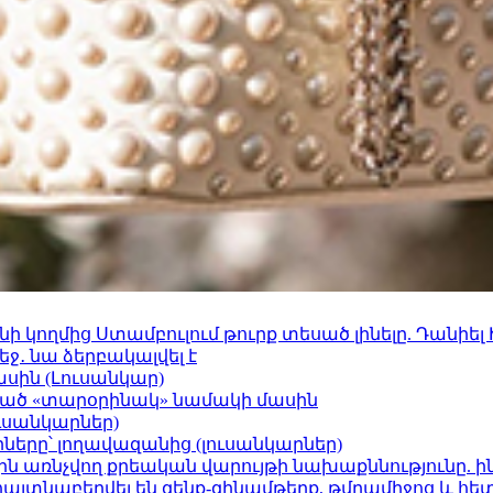
 կողմից Ստամբուլում թուրք տեսած լինելը. Դանիել
ջ․ նա ձերբակալվել է
ասին (Լուսանկար)
ացած «տարօրինակ» նամակի մասին
ւսանկարներ)
երը՝ լողավազանից (լուսանկարներ)
ո»-ին առնչվող քրեական վարույթի նախաքննությունը. ի
 հայտնաբերվել են զենք-զինամթերք, թմրամիջոց և հ