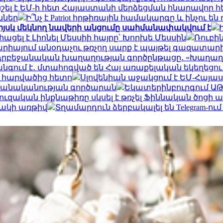
ել է ԵՄ-ի հետ Հայաստանի մերձեցման հնարավոր 
ններ
Ի՞նչ է Patriot հրթիռային համակարգը և ինչո
իյսկ մեկնող նավերի անցումը սահմանափակվում է
ացել է Լիոնել Մեսսիի հայրը՝ Խորխե Մեսսին
Ռուբի
արիայում անօդաչու թռչող սարք է պայթել գազատարի
ադրբեջանական խաղաղության գործընթացը․ «Խաղաղո
գում է․ մտահոգված են Հայ առաքելական եկեղեցու
ր հարվածից հետո
Սլովենիան աջակցում է ԵՄ-Հայա
 բանականության գործարան
Եկատերինբուրգում ԱԹՍ
ւզական ինքնաթիռը սկսել է թռչել Ֆիննական ծոցի ա
նակի առթիվ
Տղամարդուն ձերբակալել են Telegram-ո