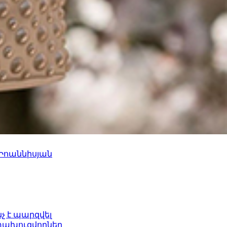
 Իոաննիսյան
նչ է պարզվել
ետախուզվողներ