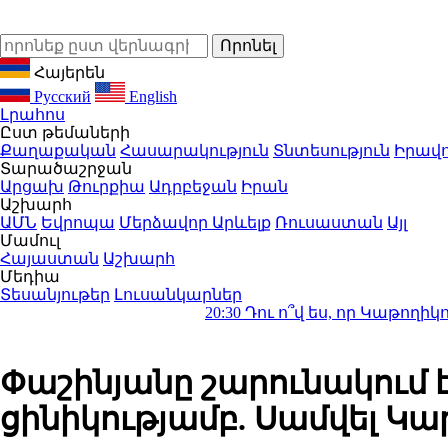
Հայերեն
Русский
English
Լրահոս
Ըստ թեմաների
Քաղաքական
Հասարակություն
Տնտեսություն
Իրավո
Տարածաշրջան
Արցախ
Թուրքիա
Ադրբեջան
Իրան
Աշխարհ
ԱՄՆ
Եվրոպա
Մերձավոր Արևելք
Ռուսաստան
Այլ
Մամուլ
Հայաստան
Աշխարհ
Մեդիա
Տեսանյութեր
Լուսանկարներ
20:30
Դու ո՞վ ես, որ Կաթողիկոսին ավազ
Փաշինյանը շարունակում է
ցինիկությամբ. Սամվել Կ