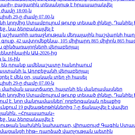
րկայի» բացառիկ տեսանյութ է հրապարակվել
 ժամը 18:00-ն
ւլիսի 29-ը ժամը 07.00-ն
 կողմից Ստամբուլում թուրք տեսած լինելը. Դանիել
ջ․ նա ձերբակալվել է
աշխարհի առաջնության մեդալային հաշվարկի հաղ
ւյք, 42 ավտոմեքենա, 105 միլիարդ 865 միլիոն 865 հ
 զինծառայողների վերաբերյալ
ենտինային ԱԱ-2026-ից
 և 16-ին
 են դրանք ամենաշատը հանդիպում
աստանի և Ադրբեջանի վերաբերյալ
լ է մեկ օր, սակայն տեղ չի հասել
ւլիսի 29-ը ժամը 07.00-ն
նի մահվան պատճառը. հայտնի են մանրամասներ
 կողմից Ստամբուլում թուրք տեսած լինելը. Դանիել
ում է. նոր մանրամասներ՝ ողբերգական դեպքից
քում 19 քվեաթերթիկներից 7-ը ճանաչվել է վավեր
կյանին․ «Հրապարակ»
ջ․ նա ձերբակալվել է
ության նախկին նախարար, վիրաբույժ Գագիկ Ստամ
ամացանցի հիթ» դարձած վարչության պետին