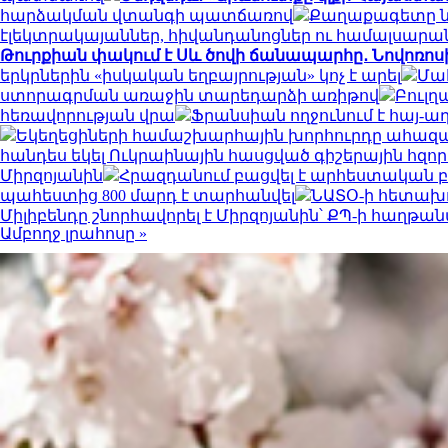
հարձակման վտանգի պատճառով
Քաղաքագետը նշ
էլեկտրակայաններ, հիվանդանոցներ ու համալսարա
Թուրքիան փակում է Սև ծովի ճանապարհը․ Նովոռոս
երկրներին «իսկական եղբայրության» կոչ է արել
Մահ
ստորագրման առաջին տարեդարձի առիթով
Բուլղ
հեռավորության վրա
Ֆրանսիան ողջունում է հայ-
Եկեղեցիների համաշխարհային խորհուրդը ահազան
հանդես եկել Ուկրաինային հասցված գիշերային հզո
Միրզոյանին
Հրազդանում բացվել է արհեստական
պահեստից 800 մարդ է տարհանվել
ՆԱՏՕ-ի հետախո
Միլիբենդը շնորհավորել է Միրզոյանին՝ ՔՊ-ի հաղթա
Ամբողջ լրահոսը »