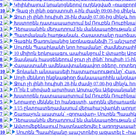
9
Կիլիկիայում կրակոցներով ուղեկցված «ռազբո
10
Գազ չի լինի օգոստոսի 4-ին ժամը 09:00-ից մինչև
1
Ջուր չի լինի հուլիսի 28-ին ժամը 07.00-ից մինչև հո
2
Խստորեն դատապարտում եմ Ռուբեն Ռուբինյանի
3
Դերասանին մեղադրում են մանկապղծության մե
4
Պատմական հաղթանակ․ Հայաստանը դարձավ 
5
Գագիկ Ծառուկյանից կբռնագանձվի 75 անշարժ գո
6
Սուրեն Պապիկյանի նոր հրամանը՝ ժամկետային
7
10 միլիոն երկրպագու պահանջում է վտարել Արգ
8
Տասնյակ հասցեներում ջուր չի լինի՝ հուլիսի 15-ին
9
Հայաստանի ամենավտանգավոր օձերը. որտեղ
10
Տոկաևի անսպասելի հայտարարությունը՝ Հայ
1
Սոչի մեկնող ինքնաթիռը ճանապարհին անցկացրե
2
Ջուր չի լինի հուլիսի 28-ին ժամը 07.00-ից մինչև հո
3
Ո՞րն է սիրված արտիստ Արտաշես Ալեքսանյա
4
Խստորեն դատապարտում եմ Ռուբեն Ռուբինյանի
5
Նորայրը մեկնել էր հանգստի, արդեն վերադառն
6
1/15 ընտրատեղամասում վերահաշվարկի արդյուն
7
Շառաչուն ապտակ՝ «զորավար» Սուրեն Պապի
8
Դերասանին մեղադրում են մանկապղծության մե
9
Ավտոմեքենայում հայտնաբերվել է առողջապահ
10
Սուրեն Պապիկյանը պաշտոնից ազատել է «հ