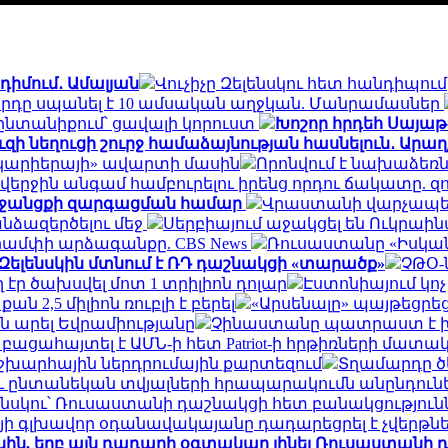
դիմում․ Ամալյան
Վուչիչը Զելենսկու հետ հանդիպու
րդը սպանել է 10 ամսական աղջկան. Մանրամասներ
ընտանիքում՝ ցավալի կորուստ
Խոշոր հրդեհ Սայաթ
զի նեղուցի շուրջ համաձայնության հասնելուն․ Արաղ
ի կարիերայի» ավարտի մասին
Որոնվում է նախաձեռ
ցել վերջին անգամ համբուրելու իրենց որդու ճակատ
ն միջանցքի զարգացման համար
Վրաստանի վարչապետ
նձազերծելու մեջ
Սերբիայում աջակցել են Ուկրա
 Թրամփի արձագանքը. CBS News
Ռուսաստանը «Իսկանդ
 Զելենսկին մտնում է ՌԴ դաշնակցի «տարածք»
ՉԹՕ-ն
էր ծախսվել մոտ 1 տրիլիոն դոլար
Էստոնիայում կո
 2,5 միլիոն ռուբլի է բերել
«Արսենալը» պայթեցրեց
 արել Եվրամիությանը
Չինաստանը պատրաստ է 
ն բացահայտել է ԱՄՆ-ի հետ Patriot-ի հրթիռների մ
շխարհային ներդրումային քարտեզում
Տղամարդը ծե
ւ ընտանեկան տվյալների հրապարակումն անընդունե
ենսկու՝ Ռուսաստանի դաշնակցի հետ բանակցություն
յի գլխավոր օդանավակայանը դադարեցրել է չվերթն
ին, երբ այն դադարի օգտակար լինել Ռուսաստանի դ