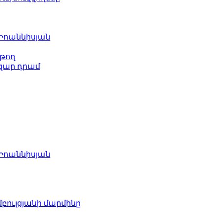
 Իոաննիսյան
թող
ազար դրամ
 Իոաննիսյան
բուլցյանի մարմինը