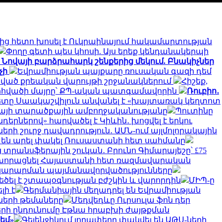
մից հետո խոսել է Ուկրաինայում հակամարտության
Փողը գետի պես կհոսի. Այս երեք կենդանակերպի
 Նովայի բարձրահարկ շենքերից մեկում. Բնակիչներ
չի
Եվրամիության պայքարը ռուսական գազի դեմ
նված քրեական վարույթի շրջանակներում
Հիշեք,
ը. զոհվածի մայրը՝ ՔՊ-ական պատգամավորին
Ռուբիո․
ը Սաակաշվիլուն անվանել է «խայտառակ կեղտոտ
ինայի տարածքային ամբողջականությանը
Պուտինը
երներով» հարվածել է Կիևին․ խոցվել է երկու
երի շուրջ դավադրություն․ ԱՄՆ-ում այլմոլորակային
չ են արել փակել Ռուսաստանի հետ սահմանը
 տրանսֆերային շուկան․ Բրունո Գիմարայեշը՝ £75
խորացնել Հայաստանի հետ ռազմավարական
ատակարարման պայմանավորվածությունները
ծել է շտապօգնության բժշկին և վարորդին
ՄԻՊ-ը
լի է
Գերմանիային մեղադրել են Եվրամիության
ների թեմաները
Մեդվեդևը Ուրսուլա ֆոն դեր
երի ընդունումը Էթնա հրաբխի ժայթքման
եմ»
Գելենջիկում լողափերը փակվել են ԱԹՍ-ների