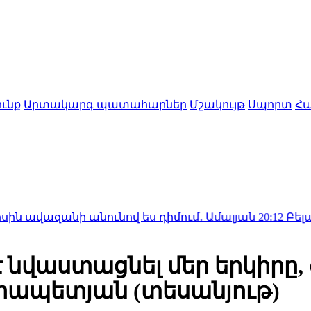
ւնք
Արտակարգ պատահարներ
Մշակույթ
Սպորտ
Հա
անի անունով ես դիմում․ Ամալյան
20:12
Բելառուսում 
 նվաստացնել մեր երկիրը, 
արապետյան (տեսանյութ)