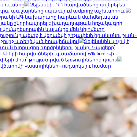
հետևանքը
Զելենսկի․ ՌԴ հարվածները ավերել են
ւ են դրա պաշարները սպառվում ամբողջ աշխարհում
Իրանի ԱԳ նախարարը հարևան մահմեդական
նյանը շնորհավորել է խաղաղության հռչակագրի
 կոմպրեսորային կայանից մեկ կիլոմետր
ւթյունը պետք է վերածվի շոշափելի իրականության»
 շուրջ ստեղծված իրավիճակով
Զելենսկին կոչով է
ստան խորացող գործընկերությանը․ Կայզերը՝
-ների հարվածների պատճառով Wildberries-ի
փերի մոտ՝ թույլատրված երթուղիներից դուրս
ւմ վճարովի «աստղիկներ» ուղարկելու համար