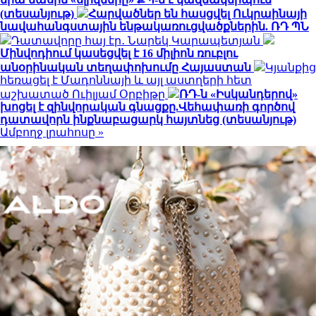
(տեսանյութ)
Հարվածներ են հասցվել Ուկրաինայի
նավահանգստային ենթակառուցվածքներին. ՌԴ ՊՆ
Դատավորը հայ էր․ Նարեկ Կարապետյան
Մինվոդիում կասեցվել է 16 միլիոն ռուբլու
անօրինական տեղափոխումը Հայաստան
Կյանքից
հեռացել է Մադոննայի և այլ աստղերի հետ
աշխատած Ուիլյամ Օրբիթը
ՌԴ-ն «Իսկանդերով»
խոցել է զինվորական գնացքը.Վեհափառի գործով
դատավորն ինքնաբացարկ հայտնեց (տեսանյութ)
Ամբողջ լրահոսը »