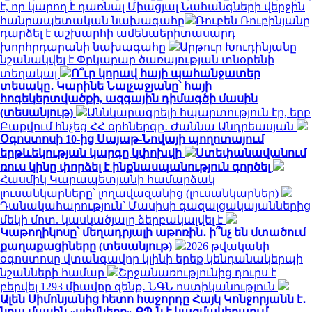
է, որ կարող է դառնալ Միացյալ Նահանգների վերջին
հանրապետական ​​նախագահը
Ռուբեն Ռուբինյանը
դարձել է աշխարհի ամենաերիտասարդ
խորհրդարանի նախագահը
Արթուր Խուդինյանը
նշանակվել է Փրկարար ծառայության տնօրենի
տեղակալ
Ո՞ւր կորավ հայի պահանջատեր
տեսակը․ Կարինե Նալչաջյանը՝ հայի
հոգեկերտվածքի, ազգային դիմագծի մասին
(տեսանյութ)
Աննկարագրելի հպարտություն էր, երբ
Բաքվում հնչեց ՀՀ օրհներգը․ Ժաննա Անդրեասյան
Օգոստոսի 10-ից Սայաթ-Նովայի պողոտայում
երթևեկության կարգը կփոխվի
Ստեփանավանում
ռուս կինը փորձել է ինքնասպանություն գործել
Հասմիկ Կարապետյանի համարձակ
լուսանկարները՝ լողավազանից (լուսանկարներ)
Դանակահարություն՝ Մասիսի գազալցակայաններից
մեկի մոտ. կասկածյալը ձերբակալվել է
Կաթողիկոսը՝ մեղադրյալի աթոռին․ ի՞նչ են մտածում
քաղաքացիները (տեսանյութ)
2026 թվականի
օգոստոսը վտանգավոր կլինի երեք կենդանակերպի
նշանների համար
Շրջանառությունից դուրս է
բերվել 1293 միավոր զենք․ ՆԳՆ ոստիկանություն
Ալեն Սիմոնյանից հետո հաջորդը Հայկ Կոնջորյանն է․
նրա մասին «սլիվները» ՔՊ-ն է կազմակերպում