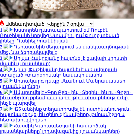
Ամենադիտված
1
Խստորեն դատապարտում եմ Ռուբեն
Ռուբինյանի կողմից Ստամբուլում թուրք տեսած
լինելը. Դանիել Իոաննիսյան
2
Դերասանին մեղադրում են մանկապղծության
մեջ․ նա ձերբակալվել է
3
Սիլվա Հակոբյանը հայտնել է ցավալի կորստի
մասին (Լուսանկար)
4
Նիկոլ Փաշինյանը հայտնել է առավոտյան
ստացած «տարօրինակ» նամակի մասին
5
Արտակարգ դեպք Սևանում. Մանրամասներ
(լուսանկարներ)
6
Ավարտվել է «Գող Բջե»-ին, «Տեցիկ»-ին ու «Գոջո»-
ին առնչվող քրեական վարույթի նախաքննությունը.
ինչ է պարզվել
7
425 անձինք տեղափոխվել են ոստիկանություն․
հայտնաբերվել են զենք-զինամթերք, թմրամիջոց և
հետախուզվողներ
8
Հասմիկ Կարապետյանի համարձակ
լուսանկարները՝ լողավազանից (լուսանկարներ)