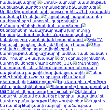
համաձայնագիրը
«Լիդսն» ակումբի պատմության
ամենաթանկարժեք տրանսֆերն է ձևակերպել
Արմեն Ջիգարխանյանի խորթ որդին ԱՄՆ-ից գաղտնի
ժամանել է Մոսկվա
Ուկրաինայի հացահատիկի
պահեստները կարող են լցվել ծովային
ճանապարհների փակման պատճառով
Եկեղեցիների համաշխարհային խորհուրդը
խորապես մտահոգված է Հայ առաքելական
եկեղեցու շուրջ ստեղծված իրավիճակով
Syria TV.
Իսրայելի զորքերը մտել են Սիրիայի հարավ
Մեր
զինված ուժերը ցույց տվեցին իրենց
կարողությունները աշխարհի ամենաթանկ բանակի
դեմ. Իրանի ԱԳ նախարար
Հղի զբոսաշրջիկներին
կարող են մերժել մուտք գործել ԱՄՆ
Հութիները
հայտարարել են Եմենում պրոսաուդյան ուժերի
ռազմական բազային հարվածելու մասին
Ոսկու
գինը հունիսի 17-ից ի վեր առաջին անգամ
գերազանցել է 4400 դոլարը
Եվս 6 տարի և ընդմիշտ
«Ռեալում»․ Վինիսիուս
Պենտագոնը հրապարակել է
ԱԹՕ-ների վերաբերյալ նոր նյութեր
Զելենսկին
առաջին անգամ ժամանել է Սերբիա․ սպասվում են
կարևոր բանակցություններ Վուչիչի հետ
Հայտնի
են դարձել Թաիլանդի դպրոցի հրաձգության