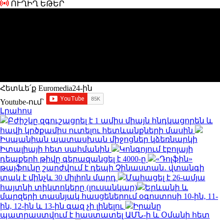
ՈՒՂԻՂ ԵԹԵՐ
Հետևե՛ք Euromedia24-ին
Youtube-ում`
Լրահոս
Բժիշկը զգուշացրել է 1 ամիս միայն հնդկացորեն և
հավի կրծքամիս ուտելու հետևանքների մասին
Իսպանիան պատասխան միջոցներ կձեռնարկի
Իտալիայի հետ սահմանին
Կոնգոյում էբոլայի
դեպքերի թիվը գերազանցել է 4000-ը
«Դոլֆին»
թայֆունը շարժվում է դեպի Չինաստան․ վտանգի
տակ է մինչև 30 միլիոն մարդ
Մահացել է 26-ամյա
հայտնի տիկտոկերը (լուսանկար)
Երևանի և
մարզերի տասնյակ հասցեներում օգոստոսի 10-ին, 11-
ին, 12-ին և 13-ին գազ չի լինելու
Իրանը
պատրաստվում է հաստատել ԱՄՆ-ի և Օմանի հետ