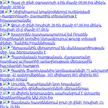
9
Գազ չի լինի օգոստոսի 4-ին ժամը 09:00-ից մինչև
ժամը 18:00-ն
10
Կիլիկիայում կրակոցներով ուղեկցված
«ռազբորկայի» բացառիկ տեսանյութ է
հրապարակվել
1
Ջուր չի լինի հուլիսի 28-ին ժամը 07.00-ից մինչև
հուլիսի 29-ը ժամը 07.00-ն
2
Խստորեն դատապարտում եմ Ռուբեն
Ռուբինյանի կողմից Ստամբուլում թուրք տեսած
լինելը. Դանիել Իոաննիսյան
3
Դերասանին մեղադրում են մանկապղծության
մեջ․ նա ձերբակալվել է
4
Պատմական հաղթանակ․ Հայաստանը
դարձավ աշխարհի առաջնության մեդալային
հաշվարկի հաղթող
5
Գագիկ Ծառուկյանից կբռնագանձվի 75 անշարժ
գույք, 42 ավտոմեքենա, 105 միլիարդ 865 միլիոն 865
հազար դրամ
6
Սուրեն Պապիկյանի նոր հրամանը՝
ժամկետային զինծառայողների վերաբերյալ
7
10 միլիոն երկրպագու պահանջում է վտարել
Արգենտինային ԱԱ-2026-ից
8
Տասնյակ հասցեներում ջուր չի լինի՝ հուլիսի 15-
ին և 16-ին