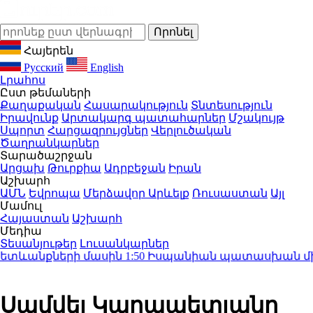
Հայերեն
Русский
English
Լրահոս
Ըստ թեմաների
Քաղաքական
Հասարակություն
Տնտեսություն
Իրավունք
Արտակարգ պատահարներ
Մշակույթ
Սպորտ
Հարցազրույցներ
Վերլուծական
Ծաղրանկարներ
Տարածաշրջան
Արցախ
Թուրքիա
Ադրբեջան
Իրան
Աշխարհ
ԱՄՆ
Եվրոպա
Մերձավոր Արևելք
Ռուսաստան
Այլ
Մամուլ
Հայաստան
Աշխարհ
Մեդիա
Տեսանյութեր
Լուսանկարներ
ետևանքների մասին
1:50
Իսպանիան պատասխան միջոցն
Սամվել Կարապետյանը