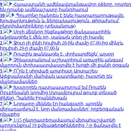
9
Հայաստանի ամենավտանգավոր օձերը. որտեղ
են դրանք ամենաշատը հանդիպում
10
Պուտինը հանդես է եկել հայտարարությամբ.
Խուզարկություն և ձերբակալություն․ թիրախում՝
ընդդիմադիրները (տեսանյութ)
1
Սոչի մեկնող ինքնաթիռը ճանապարհին
անցկացրել է մեկ օր, սակայն տեղ չի հասել
2
Ջուր չի լինի հուլիսի 28-ին ժամը 07.00-ից մինչև
հուլիսի 29-ը ժամը 07.00-ն
3
Ռուբլին թանկացել է․ փոխարժեքն՝ այսօր
4
Չինաստանում աշխարհում առաջին անգամ
մարդուն փոխպատվաստվել է խոզի մի քանի օրգան
5
Ո՞րն է սիրված արտիստ Արտաշես
Ալեքսանյանի մահվան պատճառը. հայտնի են
մանրամասներ
6
Խստորեն դատապարտում եմ Ռուբեն
Ռուբինյանի կողմից Ստամբուլում թուրք տեսած
լինելը. Դանիել Իոաննիսյան
7
Նորայրը մեկնել էր հանգստի, արդեն
վերադառնում է. նոր մանրամասներ՝ ողբերգական
դեպքից
8
1/15 ընտրատեղամասում վերահաշվարկի
արդյունքում 19 քվեաթերթիկներից 7-ը ճանաչվել է
վավեր