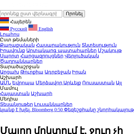
Հայերեն
Русский
English
Լրահոս
Ըստ թեմաների
Քաղաքական
Հասարակություն
Տնտեսություն
Իրավունք
Արտակարգ պատահարներ
Մշակույթ
Սպորտ
Հարցազրույցներ
Վերլուծական
Ծաղրանկարներ
Տարածաշրջան
Արցախ
Թուրքիա
Ադրբեջան
Իրան
Աշխարհ
ԱՄՆ
Եվրոպա
Մերձավոր Արևելք
Ռուսաստան
Այլ
Մամուլ
Հայաստան
Աշխարհ
Մեդիա
Տեսանյութեր
Լուսանկարներ
է խլել. Bloomberg
0:50
Փեզեշքիանը շնորհակալություն
Մայրը մղկտում է, ջուր չի