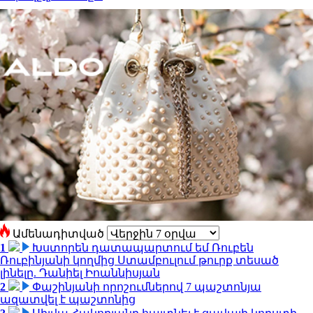
Ամենադիտված
1
Խստորեն դատապարտում եմ Ռուբեն
Ռուբինյանի կողմից Ստամբուլում թուրք տեսած
լինելը. Դանիել Իոաննիսյան
2
Փաշինյանի որոշումներով 7 պաշտոնյա
ազատվել է պաշտոնից