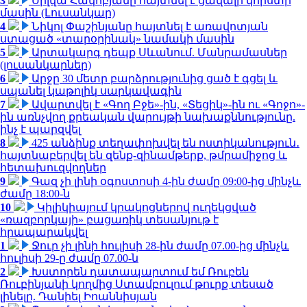
3
Սիլվա Հակոբյանը հայտնել է ցավալի կորստի
մասին (Լուսանկար)
4
Նիկոլ Փաշինյանը հայտնել է առավոտյան
ստացած «տարօրինակ» նամակի մասին
5
Արտակարգ դեպք Սևանում. Մանրամասներ
(լուսանկարներ)
6
Արջը 30 մետր բարձրությունից ցած է գցել և
սպանել կաթոլիկ սարկավագին
7
Ավարտվել է «Գող Բջե»-ին, «Տեցիկ»-ին ու «Գոջո»-
ին առնչվող քրեական վարույթի նախաքննությունը.
ինչ է պարզվել
8
425 անձինք տեղափոխվել են ոստիկանություն․
հայտնաբերվել են զենք-զինամթերք, թմրամիջոց և
հետախուզվողներ
9
Գազ չի լինի օգոստոսի 4-ին ժամը 09:00-ից մինչև
ժամը 18:00-ն
10
Կիլիկիայում կրակոցներով ուղեկցված
«ռազբորկայի» բացառիկ տեսանյութ է
հրապարակվել
1
Ջուր չի լինի հուլիսի 28-ին ժամը 07.00-ից մինչև
հուլիսի 29-ը ժամը 07.00-ն
2
Խստորեն դատապարտում եմ Ռուբեն
Ռուբինյանի կողմից Ստամբուլում թուրք տեսած
լինելը. Դանիել Իոաննիսյան