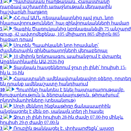
3
Պատմական հաղթանակ․ Հայաստանը
դարձավ աշխարհի առաջնության մեդալային
հաշվարկի հաղթող
4
ՀՀ-ում ԱՄՆ դեսպանատնից լավ լուր․ նոր
հնարավորություններ՝ հայ զինվորականների համար
5
Գագիկ Ծառուկյանից կբռնագանձվի 75 անշարժ
գույք, 42 ավտոմեքենա, 105 միլիարդ 865 միլիոն 865
հազար դրամ
6
Սուրեն Պապիկյանի նոր հրամանը՝
ժամկետային զինծառայողների վերաբերյալ
7
10 միլիոն երկրպագու պահանջում է վտարել
Արգենտինային ԱԱ-2026-ից
8
Տասնյակ հասցեներում ջուր չի լինի՝ հուլիսի 15-
ին և 16-ին
9
Հայաստանի ամենավտանգավոր օձերը. որտեղ
են դրանք ամենաշատը հանդիպում
10
Պուտինը հանդես է եկել հայտարարությամբ.
Խուզարկություն և ձերբակալություն․ թիրախում՝
ընդդիմադիրները (տեսանյութ)
1
Սոչի մեկնող ինքնաթիռը ճանապարհին
անցկացրել է մեկ օր, սակայն տեղ չի հասել
2
Ջուր չի լինի հուլիսի 28-ին ժամը 07.00-ից մինչև
հուլիսի 29-ը ժամը 07.00-ն
3
Ռուբլին թանկացել է․ փոխարժեքն՝ այսօր