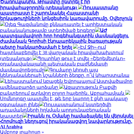
Ծառուկյանին. Թրամփը ընտրել է իր
իրավահաջորդին (տեսանյութ)
Ռուսաստանը
պատրաստ է շարունակել Հայաստանի
երկաթուղիների կոնցեսիոն կառավարումը. Օվերչուկ
Օլեգ Գազմանովը քննադատել է արհեստական
բանականությամբ ստեղծված երգերը
ԱԺ
պատգամավորի հոր հոգեհանգստին մասնակցելու
ժամանակ Գորիսի էկոպարեկային ծառայության
պետը հանկարծամահ է եղել
«Էմ Ջի»-ում
հայտնաբերվել է 38 վարչական իրավախախտում
(տեսանյութ)
Պուտինը թույլ է տվել «Շերեմետևո»
օդանավակայանի պետական բաժնեմասի
մասնավորեցումը
Գումարը կհոսի այս
կենդանակերպի նշանների ձեռքը. ո՞վ կհարստանա
Լեհաստանում կբացեն Եվրոպայում Աստվածամոր
ամենաբարձր արձանը
Ազատություն Բաքվի
բանտերում գտնվող բոլոր հայերին․ Աբրահամյան
Սոմնոլոգը պատմել է, թե երբ կարող է քնի պակասը
օգտակար լինել
Ռուսաստանում կստեղծվի
ադամանդների հղկման արդյունաբերական
կլաստեր
Իրանն ու Օմանը համաձայնել են վերսկսել
Հորմուզի նեղուցով իրականացվող նավարկությունը․
Al Arabiya
Ամբողջ լրահոսը »