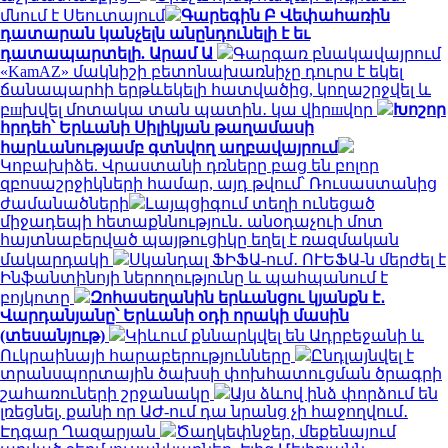
մնում է Սեուտայում
Գարեգին Բ Վեփահառին
դատարան կանչելն անընդունելի է եւ
դատապարտելի. Արամ Ա
Գարգառ բնակավայրում
«KamAZ» մակնիշի բետոնախառնիչը դուրս է եկել
ճանապարհի երթևեկելի հատվածից, կողաշրջվել և
բшխվել մոտակա տան պատին․ կա վիրшվոր
Խոշոր
հրդեհ՝ Երևանի Սիլիկյան թաղամասի
հարևանությամբ գտնվող աղբավայրում
Կոբախիձե. Վրաստանի դռները բաց են բոլոր
զբոսաշրջիկների համար, այդ թվում՝ Ռուսաստանից
ժամանածների
Լայպցիգում տեղի ունեցած
միջադեպի հետաքննություն․ անօդաչուի մոտ
հայտնաբերված պայթուցիկը եղել է ռազմական
մակարդակի
Սկանդալ ՖԻՖԱ-ում․ ՈՒԵՖԱ-ն մերժել է
Ինֆանտինոյի ներողությունը և պահպանում է
բոյկոտը
Զոհասեղանին երևանցու կյանքն է․
Վարդանյանը՝ Երևանի օդի որակի մասին
(տեսանյութ)
Կիևում քննարկվել են Ադրբեջանի և
Ուկրաինայի հարաբերությունները
Ընդլայնվել է
տրանսպորտային ծախսի փոխհատուցման ծրագրի
շահառուների շրջանակը
Այս ձևով ինձ փորձում են
լռեցնել, քանի որ ԱԺ-ում դա նրանց չի հաջողվում․
Էդգար Ղազարյան
Ծաղկեփնջեր, մեքենայում