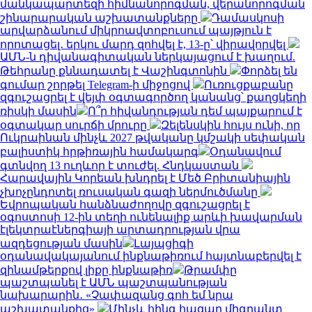
մանկապարտեզի հիմնանորոգման, վերանորոգման
շինարարական աշխատանքները
Դամասկոսի
արվարձանում միկրոավտոբուսում պայթյուն է
որոտացել․ երկու մարդ զոհվել է, 13-ը՝ վիրավորվել
ԱՄՆ-ն դիվանագիտական ներկայացում է խաղում.
Թեհրանը քննադատել է Վաշինգտոնին
Փորձել են
գումար շորթել Telegram-ի միջոցով
Ուռուցքաբանը
զգուշացրել է վեյփ օգտագործող կանանց՝ քաղցկեղի
ռիսկի մասին
Ո՞ր հիվանդության դեմ պայքարում է
օգտակար սուրճի մրուրը
Զելենսկին հույս ունի, որ
Ուկրաինան մինչև 2027 թվականը կմշակի սեփական
բալիստիկ հրթիռային համակարգ
Օդանավում
գտնվող 13 ուղևոր է տուժել. Հնդկաստան
Հարավային Կորեան խնդրել է Մեծ Բրիտանիային
չխոչընդոտել ռուսական գազի ներմուծմանը
Եվրոպական հանձնաժողովը զգուշացրել է
օգոստոսի 12-ին տեղի ունենալիք արևի խավարման
էլեկտրաէներգիայի արտադրության վրա
ազդեցության մասին
Լայպցիգի
օդանավակայանում ինքնաթիռում հայտնաբերվել է
զինամթերքով լիքը ինքնաթիռ
Թրամփը
պաշտպանել է ԱՄՆ պաշտպանության
նախարարին․ «Չափազանց գոհ եմ նրա
աշխատանքից»
Մինչև հինգ հազար միգրանտ