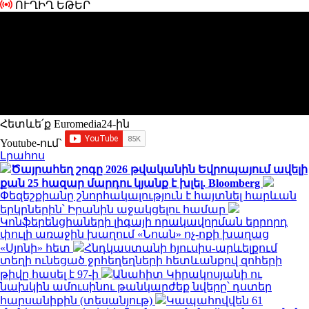
ՈՒՂԻՂ ԵԹԵՐ
Հետևե՛ք Euromedia24-ին
Youtube-ում`
Լրահոս
Ծայրահեղ շոգը 2026 թվականին Եվրոպայում ավելի
քան 25 հազար մարդու կյանք է խլել. Bloomberg
Փեզեշքիանը շնորհակալություն է հայտնել հարևան
երկրներին՝ Իրանին աջակցելու համար
Կոնֆերենցիաների լիգայի որակավորման երրորդ
փուլի առաջին խաղում «Նոան» ոչ-ոքի խաղաց
«Սյոնի» հետ
Հնդկաստանի հյուսիս-արևելքում
տեղի ունեցած ջրհեղեղների հետևանքով զոհերի
թիվը հասել է 97-ի
Անահիտ Կիրակոսյանի ու
նախկին ամուսինու թանկարժեք նվերը՝ դստեր
հարսանիքին (տեսանյութ)
Կապահովվեն 61