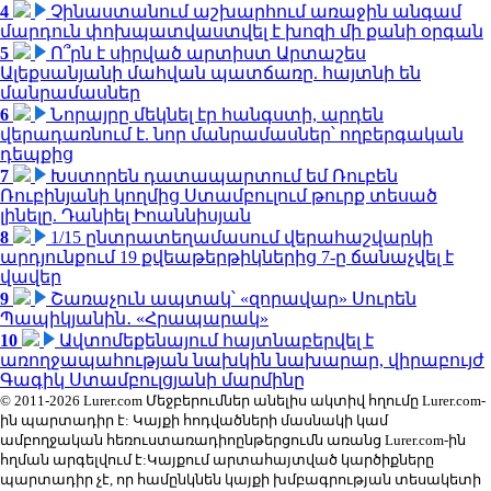
4
Չինաստանում աշխարհում առաջին անգամ
մարդուն փոխպատվաստվել է խոզի մի քանի օրգան
5
Ո՞րն է սիրված արտիստ Արտաշես
Ալեքսանյանի մահվան պատճառը. հայտնի են
մանրամասներ
6
Նորայրը մեկնել էր հանգստի, արդեն
վերադառնում է. նոր մանրամասներ՝ ողբերգական
դեպքից
7
Խստորեն դատապարտում եմ Ռուբեն
Ռուբինյանի կողմից Ստամբուլում թուրք տեսած
լինելը. Դանիել Իոաննիսյան
8
1/15 ընտրատեղամասում վերահաշվարկի
արդյունքում 19 քվեաթերթիկներից 7-ը ճանաչվել է
վավեր
9
Շառաչուն ապտակ՝ «զորավար» Սուրեն
Պապիկյանին․ «Հրապարակ»
10
Ավտոմեքենայում հայտնաբերվել է
առողջապահության նախկին նախարար, վիրաբույժ
Գագիկ Ստամբուլցյանի մարմինը
© 2011-2026 Lurer.com Մեջբերումներ անելիս ակտիվ հղումը Lurer.com-
ին պարտադիր է: Կայքի հոդվածների մասնակի կամ
ամբողջական հեռուստառադիոընթերցումն առանց Lurer.com-ին
հղման արգելվում է:Կայքում արտահայտված կարծիքները
պարտադիր չէ, որ համընկնեն կայքի խմբագրության տեսակետի