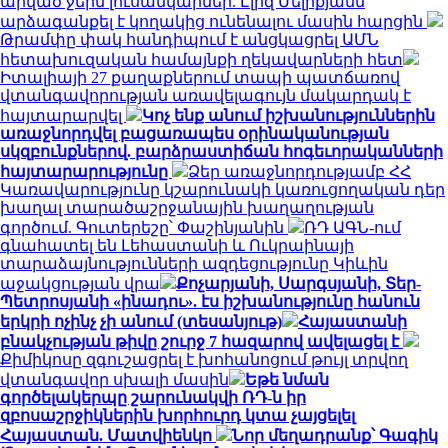
արված ջերմ լուսանկարներ. Էլիզ Մելիքյանն
արձագանքել է կողակից ունենալու մասին հարցին
Թրամփը փակ հանդիպում է անցկացրել ԱՄՆ
հետախուզական համայնքի ղեկավարների հետ
Իտալիայի 27 քաղաքներում տապի պատճառով
վտանգավորության առավելագույն մակարդակ է
հայտարարվել
Կոչ ենք անում իշխանություններին
առաջնորդվել բացառապես օրինականության
սկզբունքներով. բարձրաստիճան հոգեւորականների
հայտարարությունը
Ձեր առաջնորդությամբ ՀՀ
Կառավարությունը կշարունակի կառուցողական դեր
խաղալ տարածաշրջանային խաղաղության
գործում. Գուտերեշը՝ Փաշինյանին
ՌԴ ԱԳՆ-ում
գնահատել են Լեհաստանի և Ուկրաինայի
տարաձայնությունների ազդեցությունը Կիևին
աջակցության վրա
Քոչարյանի, Սարգսյանի, Տեր-
Պետրոսյանի «ինադու». էս իշխանությունը հանուն
երկրի ոչինչ չի անում (տեսանյութ)
Հայաստանի
բնակչության թիվը շուրջ 7 հազարով ավելացել է
Քիմիկոսը զգուշացրել է խոհանոցում թույլ տրվող
վտանգավոր սխալի մասին
Եթե նման
գործելակերպը շարունակվի ՌԴ-ն իր
զբոսաշրջիկներին խորհուրդ կտա չայցելել
Հայաստան. Մատվիենկո
Նոր մեղադրանք՝ Գագիկ