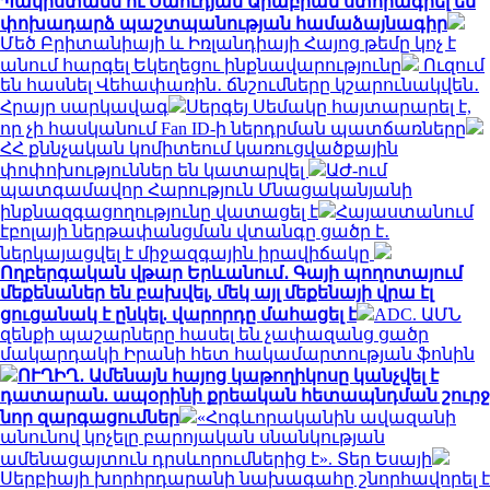
Պակիստանն ու Սաուդյան Արաբիան ստորագրել են
փոխադարձ պաշտպանության համաձայնագիր
Մեծ Բրիտանիայի և Իռլանդիայի Հայոց թեմը կոչ է
անում հարգել Եկեղեցու ինքնավարությունը
Ուզում
են հասնել Վեհափառին․ ճնշումները կշարունակվեն․
Հրայր սարկավագ
Սերգեյ Սեմակը հայտարարել է,
որ չի հասկանում Fan ID-ի ներդրման պատճառները
ՀՀ քննչական կոմիտեում կառուցվածքային
փոփոխություններ են կատարվել
ԱԺ-ում
պատգամավոր Հարություն Մնացականյանի
ինքնազգացողությունը վատացել է
Հայաստանում
էբոլայի ներթափանցման վտանգը ցածր է․
ներկայացվել է միջազգային իրավիճակը
Ողբերգական վթար Երևանում․ Գայի պողոտայում
մեքենաներ են բախվել, մեկ այլ մեքենայի վրա էլ
ցուցանակ է ընկել. վարորդը մահացել է
ADC. ԱՄՆ
զենքի պաշարները հասել են չափազանց ցածր
մակարդակի Իրանի հետ հակամարտության ֆոնին
ՈՒՂԻՂ․ Ամենայն հայոց կաթողիկոսը կանչվել է
դատարան. ապօրինի քրեական հետապնդման շուրջ
նոր զարգացումներ
«Հոգևորականին ավազանի
անունով կոչելը բարոյական սնանկության
ամենացայտուն դրսևորումներից է». Տեր Եսայի
Սերբիայի խորհրդարանի նախագահը շնորհավորել է