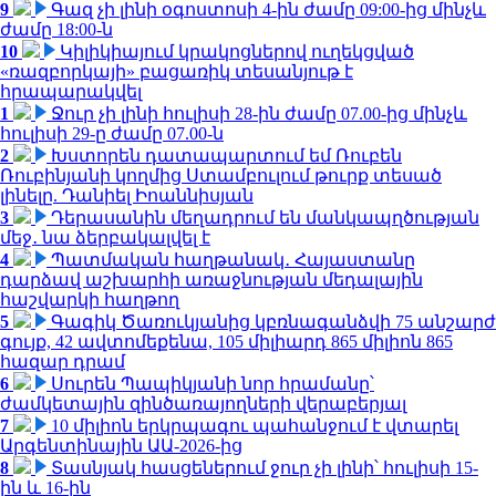
9
Գազ չի լինի օգոստոսի 4-ին ժամը 09:00-ից մինչև
ժամը 18:00-ն
10
Կիլիկիայում կրակոցներով ուղեկցված
«ռազբորկայի» բացառիկ տեսանյութ է
հրապարակվել
1
Ջուր չի լինի հուլիսի 28-ին ժամը 07.00-ից մինչև
հուլիսի 29-ը ժամը 07.00-ն
2
Խստորեն դատապարտում եմ Ռուբեն
Ռուբինյանի կողմից Ստամբուլում թուրք տեսած
լինելը. Դանիել Իոաննիսյան
3
Դերասանին մեղադրում են մանկապղծության
մեջ․ նա ձերբակալվել է
4
Պատմական հաղթանակ․ Հայաստանը
դարձավ աշխարհի առաջնության մեդալային
հաշվարկի հաղթող
5
Գագիկ Ծառուկյանից կբռնագանձվի 75 անշարժ
գույք, 42 ավտոմեքենա, 105 միլիարդ 865 միլիոն 865
հազար դրամ
6
Սուրեն Պապիկյանի նոր հրամանը՝
ժամկետային զինծառայողների վերաբերյալ
7
10 միլիոն երկրպագու պահանջում է վտարել
Արգենտինային ԱԱ-2026-ից
8
Տասնյակ հասցեներում ջուր չի լինի՝ հուլիսի 15-
ին և 16-ին