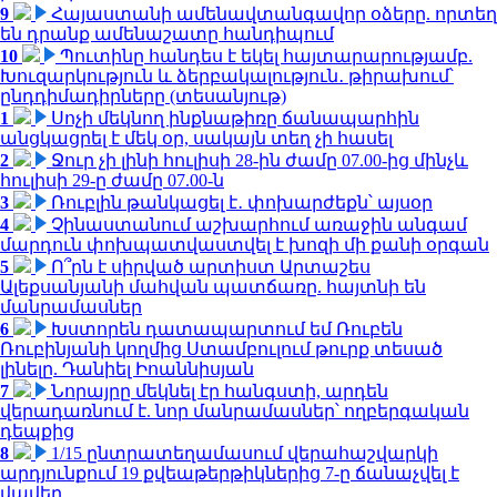
9
Հայաստանի ամենավտանգավոր օձերը. որտեղ
են դրանք ամենաշատը հանդիպում
10
Պուտինը հանդես է եկել հայտարարությամբ.
Խուզարկություն և ձերբակալություն․ թիրախում՝
ընդդիմադիրները (տեսանյութ)
1
Սոչի մեկնող ինքնաթիռը ճանապարհին
անցկացրել է մեկ օր, սակայն տեղ չի հասել
2
Ջուր չի լինի հուլիսի 28-ին ժամը 07.00-ից մինչև
հուլիսի 29-ը ժամը 07.00-ն
3
Ռուբլին թանկացել է․ փոխարժեքն՝ այսօր
4
Չինաստանում աշխարհում առաջին անգամ
մարդուն փոխպատվաստվել է խոզի մի քանի օրգան
5
Ո՞րն է սիրված արտիստ Արտաշես
Ալեքսանյանի մահվան պատճառը. հայտնի են
մանրամասներ
6
Խստորեն դատապարտում եմ Ռուբեն
Ռուբինյանի կողմից Ստամբուլում թուրք տեսած
լինելը. Դանիել Իոաննիսյան
7
Նորայրը մեկնել էր հանգստի, արդեն
վերադառնում է. նոր մանրամասներ՝ ողբերգական
դեպքից
8
1/15 ընտրատեղամասում վերահաշվարկի
արդյունքում 19 քվեաթերթիկներից 7-ը ճանաչվել է
վավեր