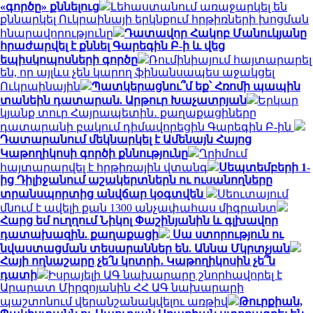
«գործը» քննելուց
Լեհաստանում առաջարկել են
քննարկել Ուկրաինայի երկնքում հրթիռների խոցման
հնարավորությունը
Դատավոր Հակոբ Մանուկյանը
հրաժարվել է քննել Գարեգին Բ-ի և վեց
եպիսկոպոսների գործը
Ռումինիայում հայտարարել
են, որ այլևս չեն կարող ֆինանսապես աջակցել
Ուկրաինային
Պատկերացնու՞մ եք՝ Հռոմի պապին
տանեին դատարան. Արթուր Խաչատրյան
Երկար
կյանք տուր Հայրապետին․ քաղաքացիները
դատարանի բակում դիմավորեցին Գարեգին Բ-ին
Դատարանում մեկնարկել է Ամենայն Հայոց
Կաթողիկոսի գործի քննությունը
Ղրիմում
հայտարարվել է հրթիռային վտանգ
Սեպտեմբերի 1-
ից Դիլիջանում աշակերտներն ու ուսանողները
տրանսպորտից անվճար կօգտվեն
Սեուտայում
մնում է ավելի քան 1300 անչափահաս միգրանտ
Հարց եմ ուղղում Նիկոլ Փաշինյանին և գլխավոր
դատախազին. քաղաքացի
Սա ստորություն ու
նվաստացման տեսարաններ են. Աննա Մկրտչյան
Հայի ողնաշարը չե՛ն կոտրի․ Կաթողիկոսին չե՞ն
դատի
Իսրայելի ԱԳ նախարարը շնորհավորել է
Արարատ Միրզոյանին ՀՀ ԱԳ նախարարի
պաշտոնում վերանշանակվելու առթիվ
Թուրքիան,