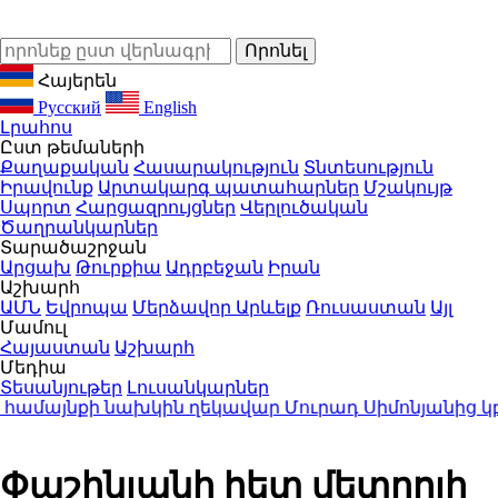
Հայերեն
Русский
English
Լրահոս
Ըստ թեմաների
Քաղաքական
Հասարակություն
Տնտեսություն
Իրավունք
Արտակարգ պատահարներ
Մշակույթ
Սպորտ
Հարցազրույցներ
Վերլուծական
Ծաղրանկարներ
Տարածաշրջան
Արցախ
Թուրքիա
Ադրբեջան
Իրան
Աշխարհ
ԱՄՆ
Եվրոպա
Մերձավոր Արևելք
Ռուսաստան
Այլ
Մամուլ
Հայաստան
Աշխարհ
Մեդիա
Տեսանյութեր
Լուսանկարներ
այնքի նախկին ղեկավար Մուրադ Սիմոնյանից կբռնագ
Փաշինյանի հետ մետրոյի