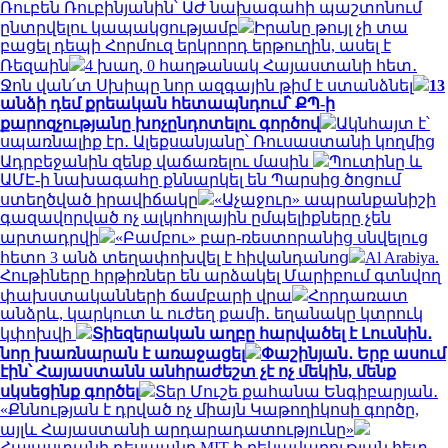
Ռուբեն Ռուբինյանին՝ ԱԺ նախագահի պաշտոնում
ընտրվելու կապակցությամբ
Իրանը թույլ չի տա
բացել դեպի Հորմուզ երկրորդ երթուղին, ասել է
Ռեզաին
4 խաղ, 0 հաղթանակ Հայաստանի հետ․
Ջոն վան՛տ Սխիպը նոր ազգային թիմ է ստանձնել
13
անձի դեմ քրեական հետապնդում՝ ՔՊ-ի
քարոզչությանը խոչընդոտելու գործով
Ակնհայտ է՝
սպառնալիք էր․ Ալեքսանյանը՝ Ռուսաստանի կողմից
Ադրբեջանին զենք վաճառելու մասին
Պուտինը և
ԱՄԷ-ի նախագահը քննարկել են Պարսից ծոցում
ստեղծված իրավիճակը
«Աչաջուր» ապրանքանիշի
գազավորված ոչ ալկոհոլային ըմպելիքները չեն
արտադրվի
«Բամբու» բար-ռեստորանից սնվելուց
հետո 3 անձ տեղափոխվել է հիվանդանոց
Al Arabiya.
Հութիները հրթիռներ են արձակել Մարիբում գտնվող
փախստականների ճամբարի վրա
Հորդառատ
անձրև, կարկուտ և ուժեղ քամի․ եղանակը կտրուկ
կփոխվի
Տիեզերական աղբը հարվածել է Լուսնին․
նոր խառնարան է առաջացել
Փաշինյան․ Երբ ասում
էին՝ Հայաստանն անհրաժեշտ չէ ոչ մեկին, մենք
սկսեցինք գործել
Տեր Մուշե քահանա Ենգիբարյան․
«Քննության է դրված ոչ միայն Կաթողիկոսի գործը,
այլև Հայաստանի արդարադատությունը»
Հայաստանի դեսպանը MIT-ի ղեկավարության հետ