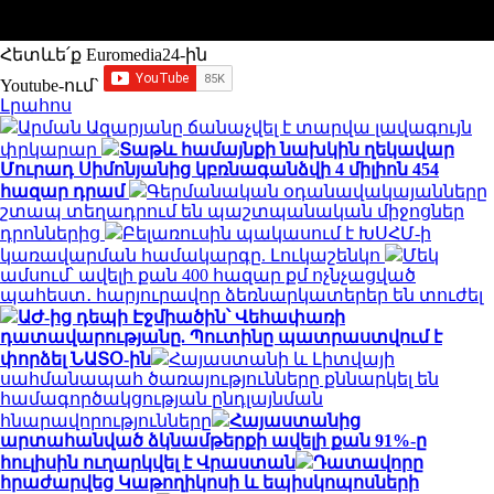
Հետևե՛ք Euromedia24-ին
Youtube-ում`
Լրահոս
Արման Ազարյանը ճանաչվել է տարվա լավագույն
փրկարար
Տաթև համայնքի նախկին ղեկավար
Մուրադ Սիմոնյանից կբռնագանձվի 4 միլիոն 454
հազար դրամ
Գերմանական օդանավակայանները
շտապ տեղադրում են պաշտպանական միջոցներ
դրոններից
Բելառուսին պակասում է ԽՍՀՄ-ի
կառավարման համակարգը. Լուկաշենկո
Մեկ
ամսում՝ ավելի քան 400 հազար քմ ոչնչացված
պահեստ․ հարյուրավոր ձեռնարկատերեր են տուժել
ԱԺ-ից դեպի Էջմիածին՝ Վեհափառի
դատավարությանը. Պուտինը պատրաստվում է
փորձել ՆԱՏՕ-ին
Հայաստանի և Լիտվայի
սահմանապահ ծառայությունները քննարկել են
համագործակցության ընդլայնման
հնարավորությունները
Հայաստանից
արտահանված ձկնամթերքի ավելի քան 91%-ը
հուլիսին ուղարկվել է Վրաստան
Դատավորը
հրաժարվեց Կաթողիկոսի և եպիսկոպոսների