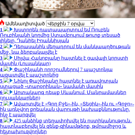
Ամենադիտված
1
Խստորեն դատապարտում եմ Ռուբեն
Ռուբինյանի կողմից Ստամբուլում թուրք տեսած
լինելը. Դանիել Իոաննիսյան
2
Դերասանին մեղադրում են մանկապղծության
մեջ․ նա ձերբակալվել է
3
Սիլվա Հակոբյանը հայտնել է ցավալի կորստի
մասին (Լուսանկար)
4
Փաշինյանի որոշումներով 7 պաշտոնյա
ազատվել է պաշտոնից
5
Նիկոլ Փաշինյանը հայտնել է առավոտյան
ստացած «տարօրինակ» նամակի մասին
6
Արտակարգ դեպք Սևանում. Մանրամասներ
(լուսանկարներ)
7
Ավարտվել է «Գող Բջե»-ին, «Տեցիկ»-ին ու «Գոջո»-
ին առնչվող քրեական վարույթի նախաքննությունը.
ինչ է պարզվել
8
425 անձինք տեղափոխվել են ոստիկանություն․
հայտնաբերվել են զենք-զինամթերք, թմրամիջոց և
հետախուզվողներ