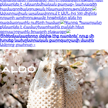
քննարկել է «Ակադեմիական քաղաք» նախագծի
համագործակցության հնարավորությունները
Ավստրալիան պլանավորում է ԱՄՆ-ից 500 միլիոն
դոլարի արժողությամբ հրթիռներ գնել իր
ռազմաօդային ուժերի համար
Գևորգ Պապոյանը
քննարկել է Համաշխարհային բանկի հետ
զբոսաշրջային ծրագրի ընթացքը
Ծիծեռնակաբերդը մզկիթ էիք դարձրել՝ դուք մի
խոսեք նախընտրական քարոզարշավի մասին
Ամբողջ լրահոսը »