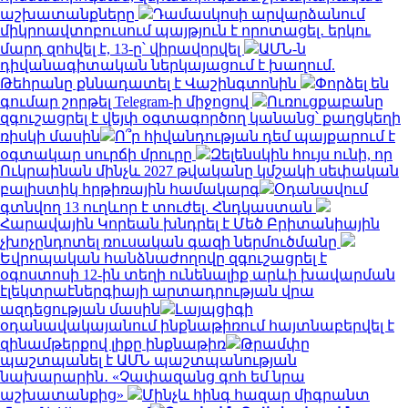
աշխատանքները
Դամասկոսի արվարձանում
միկրոավտոբուսում պայթյուն է որոտացել․ երկու
մարդ զոհվել է, 13-ը՝ վիրավորվել
ԱՄՆ-ն
դիվանագիտական ներկայացում է խաղում.
Թեհրանը քննադատել է Վաշինգտոնին
Փորձել են
գումար շորթել Telegram-ի միջոցով
Ուռուցքաբանը
զգուշացրել է վեյփ օգտագործող կանանց՝ քաղցկեղի
ռիսկի մասին
Ո՞ր հիվանդության դեմ պայքարում է
օգտակար սուրճի մրուրը
Զելենսկին հույս ունի, որ
Ուկրաինան մինչև 2027 թվականը կմշակի սեփական
բալիստիկ հրթիռային համակարգ
Օդանավում
գտնվող 13 ուղևոր է տուժել. Հնդկաստան
Հարավային Կորեան խնդրել է Մեծ Բրիտանիային
չխոչընդոտել ռուսական գազի ներմուծմանը
Եվրոպական հանձնաժողովը զգուշացրել է
օգոստոսի 12-ին տեղի ունենալիք արևի խավարման
էլեկտրաէներգիայի արտադրության վրա
ազդեցության մասին
Լայպցիգի
օդանավակայանում ինքնաթիռում հայտնաբերվել է
զինամթերքով լիքը ինքնաթիռ
Թրամփը
պաշտպանել է ԱՄՆ պաշտպանության
նախարարին․ «Չափազանց գոհ եմ նրա
աշխատանքից»
Մինչև հինգ հազար միգրանտ