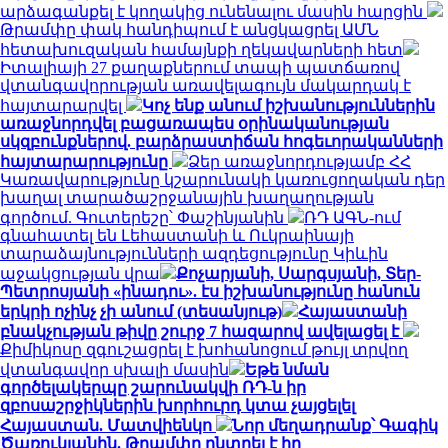
արձագանքել է կողակից ունենալու մասին հարցին
Թրամփը փակ հանդիպում է անցկացրել ԱՄՆ
հետախուզական համայնքի ղեկավարների հետ
Իտալիայի 27 քաղաքներում տապի պատճառով
վտանգավորության առավելագույն մակարդակ է
հայտարարվել
Կոչ ենք անում իշխանություններին
առաջնորդվել բացառապես օրինականության
սկզբունքներով. բարձրաստիճան հոգեւորականների
հայտարարությունը
Ձեր առաջնորդությամբ ՀՀ
Կառավարությունը կշարունակի կառուցողական դեր
խաղալ տարածաշրջանային խաղաղության
գործում. Գուտերեշը՝ Փաշինյանին
ՌԴ ԱԳՆ-ում
գնահատել են Լեհաստանի և Ուկրաինայի
տարաձայնությունների ազդեցությունը Կիևին
աջակցության վրա
Քոչարյանի, Սարգսյանի, Տեր-
Պետրոսյանի «ինադու». էս իշխանությունը հանուն
երկրի ոչինչ չի անում (տեսանյութ)
Հայաստանի
բնակչության թիվը շուրջ 7 հազարով ավելացել է
Քիմիկոսը զգուշացրել է խոհանոցում թույլ տրվող
վտանգավոր սխալի մասին
Եթե նման
գործելակերպը շարունակվի ՌԴ-ն իր
զբոսաշրջիկներին խորհուրդ կտա չայցելել
Հայաստան. Մատվիենկո
Նոր մեղադրանք՝ Գագիկ
Ծառուկյանին. Թրամփը ընտրել է իր