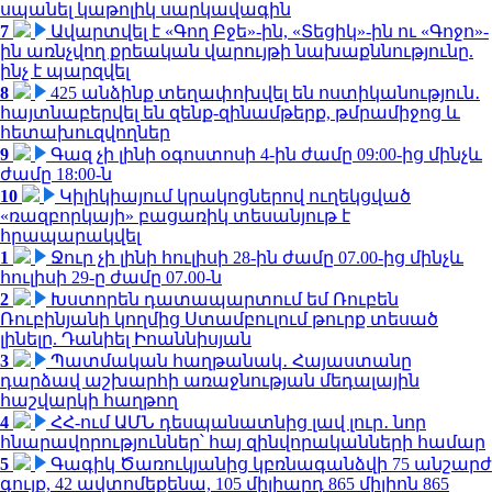
սպանել կաթոլիկ սարկավագին
7
Ավարտվել է «Գող Բջե»-ին, «Տեցիկ»-ին ու «Գոջո»-
ին առնչվող քրեական վարույթի նախաքննությունը.
ինչ է պարզվել
8
425 անձինք տեղափոխվել են ոստիկանություն․
հայտնաբերվել են զենք-զինամթերք, թմրամիջոց և
հետախուզվողներ
9
Գազ չի լինի օգոստոսի 4-ին ժամը 09:00-ից մինչև
ժամը 18:00-ն
10
Կիլիկիայում կրակոցներով ուղեկցված
«ռազբորկայի» բացառիկ տեսանյութ է
հրապարակվել
1
Ջուր չի լինի հուլիսի 28-ին ժամը 07.00-ից մինչև
հուլիսի 29-ը ժամը 07.00-ն
2
Խստորեն դատապարտում եմ Ռուբեն
Ռուբինյանի կողմից Ստամբուլում թուրք տեսած
լինելը. Դանիել Իոաննիսյան
3
Պատմական հաղթանակ․ Հայաստանը
դարձավ աշխարհի առաջնության մեդալային
հաշվարկի հաղթող
4
ՀՀ-ում ԱՄՆ դեսպանատնից լավ լուր․ նոր
հնարավորություններ՝ հայ զինվորականների համար
5
Գագիկ Ծառուկյանից կբռնագանձվի 75 անշարժ
գույք, 42 ավտոմեքենա, 105 միլիարդ 865 միլիոն 865