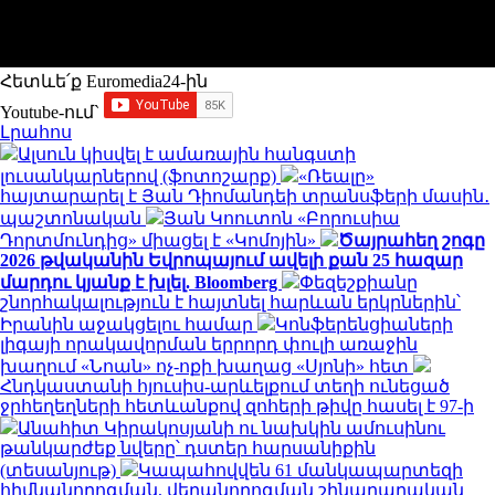
Հետևե՛ք Euromedia24-ին
Youtube-ում`
Լրահոս
Ալսուն կիսվել է ամառային հանգստի
լուսանկարներով (ֆոտոշարք)
«Ռեալը»
հայտարարել է Յան Դիոմանդեի տրանսֆերի մասին․
պաշտոնական
Յան Կոուտոն «Բորուսիա
Դորտմունդից» միացել է «Կոմոյին»
Ծայրահեղ շոգը
2026 թվականին Եվրոպայում ավելի քան 25 հազար
մարդու կյանք է խլել. Bloomberg
Փեզեշքիանը
շնորհակալություն է հայտնել հարևան երկրներին՝
Իրանին աջակցելու համար
Կոնֆերենցիաների
լիգայի որակավորման երրորդ փուլի առաջին
խաղում «Նոան» ոչ-ոքի խաղաց «Սյոնի» հետ
Հնդկաստանի հյուսիս-արևելքում տեղի ունեցած
ջրհեղեղների հետևանքով զոհերի թիվը հասել է 97-ի
Անահիտ Կիրակոսյանի ու նախկին ամուսինու
թանկարժեք նվերը՝ դստեր հարսանիքին
(տեսանյութ)
Կապահովվեն 61 մանկապարտեզի
հիմնանորոգման, վերանորոգման շինարարական