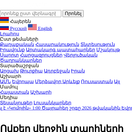
Հայերեն
Русский
English
Լրահոս
Ըստ թեմաների
Քաղաքական
Հասարակություն
Տնտեսություն
Իրավունք
Արտակարգ պատահարներ
Մշակույթ
Սպորտ
Հարցազրույցներ
Վերլուծական
Ծաղրանկարներ
Տարածաշրջան
Արցախ
Թուրքիա
Ադրբեջան
Իրան
Աշխարհ
ԱՄՆ
Եվրոպա
Մերձավոր Արևելք
Ռուսաստան
Այլ
Մամուլ
Հայաստան
Աշխարհ
Մեդիա
Տեսանյութեր
Լուսանկարներ
Կոմոյին»
1:00
Ծայրահեղ շոգը 2026 թվականին Եվրոպայու
Ովքեր վերջին տարիների