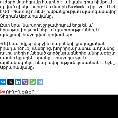
ուժերի մոտեցումը հայտնի է՝ անկախ դրա հիմքում
դրված դիսկուրսից։ Այս մասին Facebook–ի իր էջում նշել
է ԱԺ «Պատիվ ունեմ» խմբակցության պատգամավոր
Տիգրան Աբրահամյանը։
Ըստ նրա, նախորդ շրջափուլում եղել են և՛
հիասթափություններ, և՛ պարտություններ, և՛
պայքարի հաջողված դրվագներ։
«Ով կամ ովքեր վերջին տարիների քաղաքական
իրադարձություններից, խորհրդարանում և դրանից
դուրս տեղի ունեցած գործընթացներից անհրաժեշտ
դասեր կքաղեն, նրանք էլ հաջողություն
արձանագրելու հնարավորություն կստանան»,- նշել
է
Աբրահամյանը։
ՈՒՂԻՂ ԵԹԵՐ