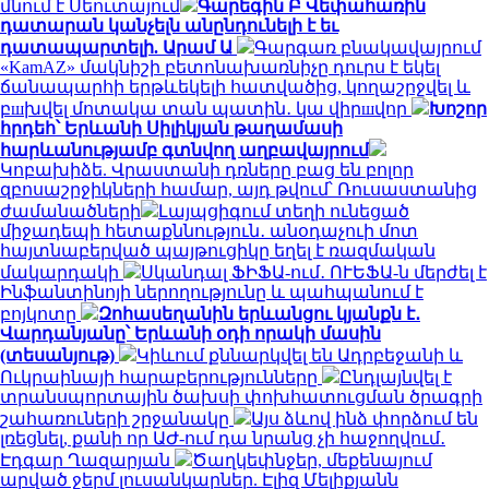
մնում է Սեուտայում
Գարեգին Բ Վեփահառին
դատարան կանչելն անընդունելի է եւ
դատապարտելի. Արամ Ա
Գարգառ բնակավայրում
«KamAZ» մակնիշի բետոնախառնիչը դուրս է եկել
ճանապարհի երթևեկելի հատվածից, կողաշրջվել և
բшխվել մոտակա տան պատին․ կա վիրшվոր
Խոշոր
հրդեհ՝ Երևանի Սիլիկյան թաղամասի
հարևանությամբ գտնվող աղբավայրում
Կոբախիձե. Վրաստանի դռները բաց են բոլոր
զբոսաշրջիկների համար, այդ թվում՝ Ռուսաստանից
ժամանածների
Լայպցիգում տեղի ունեցած
միջադեպի հետաքննություն․ անօդաչուի մոտ
հայտնաբերված պայթուցիկը եղել է ռազմական
մակարդակի
Սկանդալ ՖԻՖԱ-ում․ ՈՒԵՖԱ-ն մերժել է
Ինֆանտինոյի ներողությունը և պահպանում է
բոյկոտը
Զոհասեղանին երևանցու կյանքն է․
Վարդանյանը՝ Երևանի օդի որակի մասին
(տեսանյութ)
Կիևում քննարկվել են Ադրբեջանի և
Ուկրաինայի հարաբերությունները
Ընդլայնվել է
տրանսպորտային ծախսի փոխհատուցման ծրագրի
շահառուների շրջանակը
Այս ձևով ինձ փորձում են
լռեցնել, քանի որ ԱԺ-ում դա նրանց չի հաջողվում․
Էդգար Ղազարյան
Ծաղկեփնջեր, մեքենայում
արված ջերմ լուսանկարներ. Էլիզ Մելիքյանն