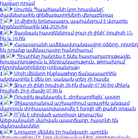
հազար դրամ
6
Սուրեն Պապիկյանի նոր հրամանը՝
ժամկետային զինծառայողների վերաբերյալ
7
10 միլիոն երկրպագու պահանջում է վտարել
Արգենտինային ԱԱ-2026-ից
8
Տասնյակ հասցեներում ջուր չի լինի՝ հուլիսի 15-
ին և 16-ին
9
Հայաստանի ամենավտանգավոր օձերը. որտեղ
են դրանք ամենաշատը հանդիպում
10
Պուտինը հանդես է եկել հայտարարությամբ.
Խուզարկություն և ձերբակալություն․ թիրախում՝
ընդդիմադիրները (տեսանյութ)
1
Սոչի մեկնող ինքնաթիռը ճանապարհին
անցկացրել է մեկ օր, սակայն տեղ չի հասել
2
Ջուր չի լինի հուլիսի 28-ին ժամը 07.00-ից մինչև
հուլիսի 29-ը ժամը 07.00-ն
3
Ռուբլին թանկացել է․ փոխարժեքն՝ այսօր
4
Չինաստանում աշխարհում առաջին անգամ
մարդուն փոխպատվաստվել է խոզի մի քանի օրգան
5
Ո՞րն է սիրված արտիստ Արտաշես
Ալեքսանյանի մահվան պատճառը. հայտնի են
մանրամասներ
6
Նորայրը մեկնել էր հանգստի, արդեն
վերադառնում է. նոր մանրամասներ՝ ողբերգական