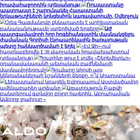
իրավահաջորդին (տեսանյութ)
Ռուսաստանը
պատրաստ է շարունակել Հայաստանի
երկաթուղիների կոնցեսիոն կառավարումը. Օվերչուկ
Օլեգ Գազմանովը քննադատել է արհեստական
բանականությամբ ստեղծված երգերը
ԱԺ
պատգամավորի հոր հոգեհանգստին մասնակցելու
ժամանակ Գորիսի էկոպարեկային ծառայության
պետը հանկարծամահ է եղել
«Էմ Ջի»-ում
հայտնաբերվել է 38 վարչական իրավախախտում
(տեսանյութ)
Պուտինը թույլ է տվել «Շերեմետևո»
օդանավակայանի պետական բաժնեմասի
մասնավորեցումը
Գումարը կհոսի այս
կենդանակերպի նշանների ձեռքը. ո՞վ կհարստանա
Լեհաստանում կբացեն Եվրոպայում Աստվածամոր
ամենաբարձր արձանը
Ազատություն Բաքվի
բանտերում գտնվող բոլոր հայերին․ Աբրահամյան
Ամբողջ լրահոսը »