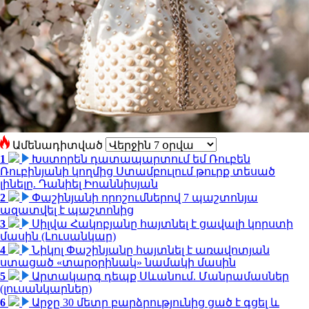
Ամենադիտված
1
Խստորեն դատապարտում եմ Ռուբեն
Ռուբինյանի կողմից Ստամբուլում թուրք տեսած
լինելը. Դանիել Իոաննիսյան
2
Փաշինյանի որոշումներով 7 պաշտոնյա
ազատվել է պաշտոնից
3
Սիլվա Հակոբյանը հայտնել է ցավալի կորստի
մասին (Լուսանկար)
4
Նիկոլ Փաշինյանը հայտնել է առավոտյան
ստացած «տարօրինակ» նամակի մասին
5
Արտակարգ դեպք Սևանում. Մանրամասներ
(լուսանկարներ)
6
Արջը 30 մետր բարձրությունից ցած է գցել և