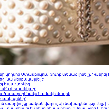
 կողմից Ստամբուլում թուրք տեսած լինելը. Դանիել
ջ․ նա ձերբակալվել է
ել է պաշտոնից
ասին (Լուսանկար)
ացած «տարօրինակ» նամակի մասին
ւսանկարներ)
ո»-ին առնչվող քրեական վարույթի նախաքննությունը. ի
 հայտնաբերվել են զենք-զինամթերք, թմրամիջոց և հ