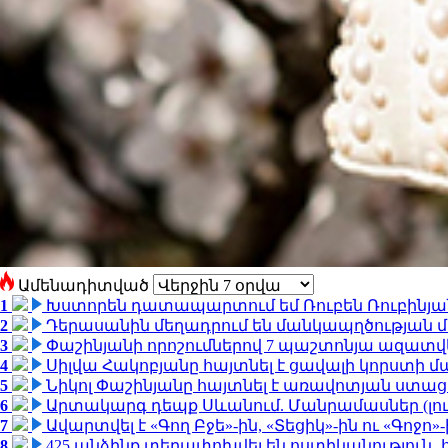
Ամենադիտված
1
Խստորեն դատապարտում եմ Ռուբեն Ռուբինյանի
2
Դերասանին մեղադրում են մանկապղծության մե
3
Փաշինյանի որոշումներով 7 պաշտոնյա ազատվ
4
Սիլվա Հակոբյանը հայտնել է ցավալի կորստի մ
5
Նիկոլ Փաշինյանը հայտնել է առավոտյան ստ
6
Արտակարգ դեպք Սևանում. Մանրամասներ (լո
7
Ավարտվել է «Գող Բջե»-ին, «Տեցիկ»-ին ու «Գոջ
8
425 անձինք տեղափոխվել են ոստիկանություն․