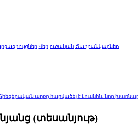
րցազրույցներ
Վերլուծական
Ծաղրանկարներ
 աղբը հարվածել է Լուսնին․ նոր խառնարան է առա
յանց (տեսանյութ)