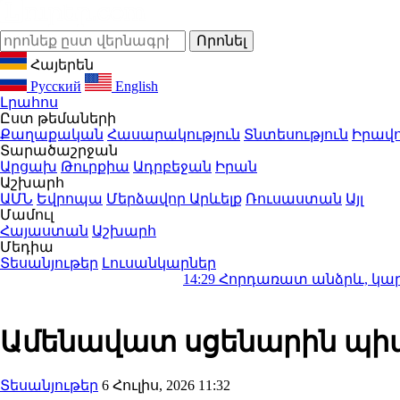
Հայերեն
Русский
English
Լրահոս
Ըստ թեմաների
Քաղաքական
Հասարակություն
Տնտեսություն
Իրավո
Տարածաշրջան
Արցախ
Թուրքիա
Ադրբեջան
Իրան
Աշխարհ
ԱՄՆ
Եվրոպա
Մերձավոր Արևելք
Ռուսաստան
Այլ
Մամուլ
Հայաստան
Աշխարհ
Մեդիա
Տեսանյութեր
Լուսանկարներ
14:29
Հորդառատ անձրև, կարկուտ և ուժ
Ամենավատ սցենարին պիտի
Տեսանյութեր
6 Հուլիս, 2026 11:32