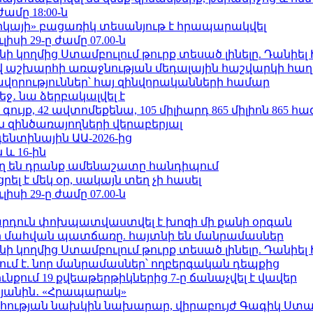
ժամը 18:00-ն
որկայի» բացառիկ տեսանյութ է հրապարակվել
ւլիսի 29-ը ժամը 07.00-ն
 կողմից Ստամբուլում թուրք տեսած լինելը. Դանիել
աշխարհի առաջնության մեդալային հաշվարկի հաղ
ավորություններ՝ հայ զինվորականների համար
ջ․ նա ձերբակալվել է
ւյք, 42 ավտոմեքենա, 105 միլիարդ 865 միլիոն 865 հ
 զինծառայողների վերաբերյալ
ենտինային ԱԱ-2026-ից
 և 16-ին
ղ են դրանք ամենաշատը հանդիպում
լ է մեկ օր, սակայն տեղ չի հասել
ւլիսի 29-ը ժամը 07.00-ն
րդուն փոխպատվաստվել է խոզի մի քանի օրգան
նի մահվան պատճառը. հայտնի են մանրամասներ
 կողմից Ստամբուլում թուրք տեսած լինելը. Դանիել
ում է. նոր մանրամասներ՝ ողբերգական դեպքից
քում 19 քվեաթերթիկներից 7-ը ճանաչվել է վավեր
կյանին․ «Հրապարակ»
հության նախկին նախարար, վիրաբույժ Գագիկ Ստամ