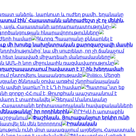
ռատ անձրև, կարկուտ և ուժեղ քամի․ եղանակը
 ասում էին՝ Հայաստանն անհրաժեշտ չէ ոչ մեկին,
րծը, այլև Հայաստանի արդարադատությունը»
ործակցության հնարավորությունները
ւժերի համար
Գևորգ Պապոյանը քննարկել է
դուք մի խոսեք նախընտրական քարոզարշավի մասին
դդիմությունից՝ կա մի սուբյեկտ, որ չի ճանաչում
ւի հետ կապված միջադեպի մանրամասները
ն ԱՄՆ-ի նոր միջուկային ռազմավարությունը
ա Վաղարշապատաում հավասար է 37-ին խեղդամահ
նում ընտրվելու կապակցությամբ
Politico. Մերցի
ցյանը ծննդյան օրվա առթիվ շնորհակալական
ն ավելի կարևո՞ր է ԼՂ-ի համար
Պատրա՞ստ եք
նի զորքը ՀՀ-ում է, Թուրքիան պաշտպանում է
0 մարդ է տարհանվել
Գեղամ Մանուկյանը
 Հայաստանի երիտասարդական հավաքականների
ամենաթանկը՝ իր որդիներին
ԲՐԻԿՍ-ի արտաքին
տաշրջանում
Փաշինյան․ Յուրաքանչյուր երկիր ունի
ճատվել են մեկ երրորդով
Իրանական
կություն ունի մոտ ապագայում այցելելու Հայաստան.
ն նոր կարգ է սահմանվել
Պենտագոնում տեղի է