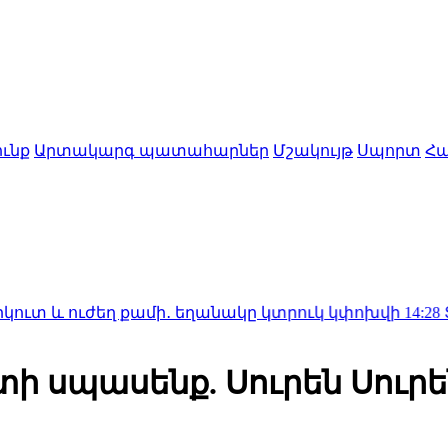
ւնք
Արտակարգ պատահարներ
Մշակույթ
Սպորտ
Հա
եղ քամի․ եղանակը կտրուկ կփոխվի
14:28
Տիեզերական
 սպասենք. Սուրեն Սուրեն