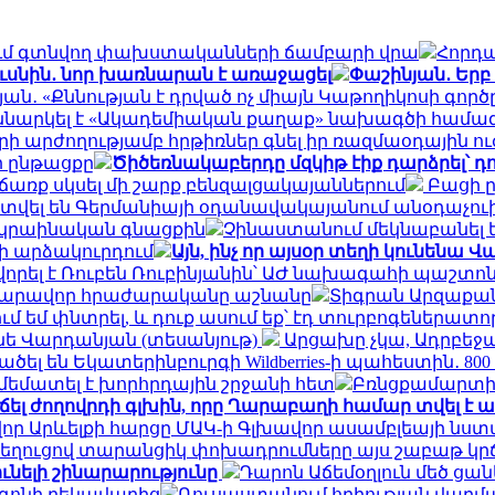
րիբում գտնվող փախստականների ճամբարի վրա
Հորդա
ուսնին․ նոր խառնարան է առաջացել
Փաշինյան․ Երբ
ան․ «Քննության է դրված ոչ միայն Կաթողիկոսի գո
ննարկել է «Ակադեմիական քաղաք» նախագծի համագ
արի արժողությամբ հրթիռներ գնել իր ռազմաօդային ո
ի ընթացքը
Ծիծեռնակաբերդը մզկիթ էիք դարձրել՝ 
առք սկսել մի շարք բենզալցակայաններում
Բացի ըն
տվել են Գերմանիայի օդանավակայանում անօդաչո
ւկրաինական գնացքին
Չինաստանում մեկնաբանել ե
նի արձակուրդում
Այն, ինչ որ այսօր տեղի կունեն
վորել է Ռուբեն Ռուբինյանին՝ ԱԺ նախագահի պաշտո
 հնարավոր հրաժարականը աշնանը
Տիգրան Արզաքան
 եմ փնտրել, և դուք ասում եք՝ էդ տուրբոգեներատոր
տինե Վարդանյան (տեսանյութ)
Արցախը չկա, Ադրբեջա
ել են Եկատերինբուրգի Wildberries-ի պահեստին․ 80
ամեմատել է խորհրդային շրջանի հետ
Բռնցքամարտի
ճել ժողովրդի գլխին, որը Ղարաբաղի համար տվել է 
որ Արևելքի հարցը ՄԱԿ-ի Գլխավոր ասամբլեայի նս
զի նեղուցով տարանցիկ փոխադրումները այս շաբաթ կր
ունելի շինարարությունը
Դարոն Աճեմօղլուն մեծ ցան
տագոնի ղեկավարից
Ռուսաստանում հղիության վարմա