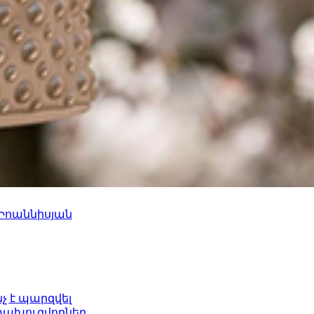
 Իոաննիսյան
նչ է պարզվել
ետախուզվողներ