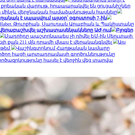
 307 քրեական վարույթ. հրապարակվել են ցուցանիշներ
ինի մինչև վերջնական համաձայնության հասնելը
 եղանակ է սպասվում այսօր՝ օգոստոսի 7-ին
 Haber. Թուրքիան, Սաուդյան Արաբիան և Պակիստանը
են վերաբաշխվել աշխատասենյակները ԱԺ-ում
Բլոգեր
Մադրիդը պաշտոնապես չի դիմել ԵՄ-ին Սեուտայի ​​
 քան 211 մլն դրամի վնաս է վերականգնվել
Այս
 թեմ
Վաշինգտոնում Հաղթական կամարը
րծող հացի արտադրամասի գործունեությունը
րծազրկությունը հասել է վերջին վեց տարվա