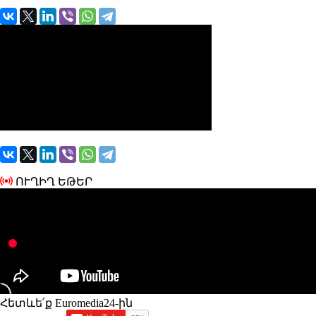
ՈՒՂԻՂ ԵԹԵՐ
Հետևե՛ք Euromedia24-ին