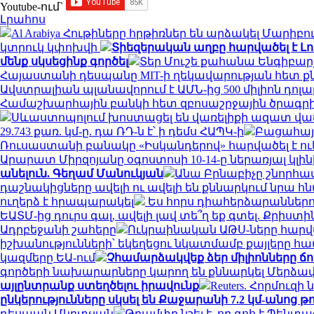
Youtube-ում`
Լրահոս
Al Arabiya Հութիները հրթիռներ են արձակել Մա
կտրուկ կփոխվի
Տիեզերական աղբը հարվածել է Լ
մենք սկսեցինք գործել
Տեր Մուշե քահանա Ենգիբարյ
Հայաստանի դեսպանը MIT-ի ղեկավարության հետ ք
Ավստրալիան պլանավորում է ԱՄՆ-ից 500 միլիոն դոլ
Համաշխարհային բանկի հետ զբոսաշրջային ծրագր
Սևաստոպոլում խոստացել են վառելիքի ազատ վաճ
29.743 քառ. կմ-ը. դա ՌԴ-ն է՝ ի դեմս ՀԱՊԿ-ի
Բացահայ
Ռուսաստանի բանակը «Իսկանդերով» հարվածել է ո
Արարատ Միրզոյանը օգոստոսի 10-14-ը ներառյալ կլի
անելուն. Գեղամ Մանուկյան
Անա Բրնաբիչը շնորհա
դաշնակիցները ավելի ու ավելի են քննարկում նրա
ուղերձ է հրապարակել
Ես հորս դիահերձարաններում
ԵԱՏՄ-ից դուրս գալ, ավելի լավ տե՞ղ եք գտել. Քրիս
Ադրբեջանի շահերը
Ուկրաինական ԱԹՍ-ները հարված
իշխանությունների՝ եկեղեցու նկատմամբ քայլերը հ
կազմերը ԵԱ-ում
Չհամարձակվեք ձեր միլիոնները ճո
գործերի նախարարները կարող են քննարկել Մերձավ
այլընտրանք ստեղծելու իրավունք
Reuters. Հորմու
ընկերությունները սկսել են Քաջարանի 7.2 կմ-անոց թ
դեսպան Մկրտչյան
Թրամփը նշել է, որ գոհ է Պեն