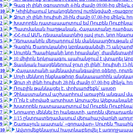
9
Գազ չի լինի օգոստոսի 4-ին ժամը 09:00-ից մինչև 
10
Կիլիկիայում կրակոցներով ուղեկցված «ռազբ
1
Ջուր չի լինի հուլիսի 28-ին ժամը 07.00-ից մինչև հո
2
Խստորեն դատապարտում եմ Ռուբեն Ռուբինյանի
3
Պատմական հաղթանակ․ Հայաստանը դարձավ 
4
ՀՀ-ում ԱՄՆ դեսպանատնից լավ լուր․ նոր հնար
5
Դերասանին մեղադրում են մանկապղծության մե
6
Գագիկ Ծառուկյանից կբռնագանձվի 75 անշարժ գո
7
Սուրեն Պապիկյանի նոր հրամանը՝ ժամկետային
8
10 միլիոն երկրպագու պահանջում է վտարել Արգ
9
Տասնյակ հասցեներում ջուր չի լինի՝ հուլիսի 15-ին
10
Հայաստանի ամենավտանգավոր օձերը. որտե
1
Սոչի մեկնող ինքնաթիռը ճանապարհին անցկացրե
2
Ջուր չի լինի հուլիսի 28-ին ժամը 07.00-ից մինչև հո
3
Ռուբլին թանկացել է․ փոխարժեքն՝ այսօր
4
Չինաստանում աշխարհում առաջին անգամ մա
5
Ո՞րն է սիրված արտիստ Արտաշես Ալեքսանյա
6
Խստորեն դատապարտում եմ Ռուբեն Ռուբինյանի
7
Նորայրը մեկնել էր հանգստի, արդեն վերադառն
8
1/15 ընտրատեղամասում վերահաշվարկի արդյուն
9
Շառաչուն ապտակ՝ «զորավար» Սուրեն Պապի
10
Ավտոմեքենայում հայտնաբերվել է առողջապա