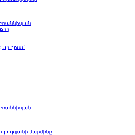
 Իոաննիսյան
թող
ազար դրամ
 Իոաննիսյան
բուլցյանի մարմինը