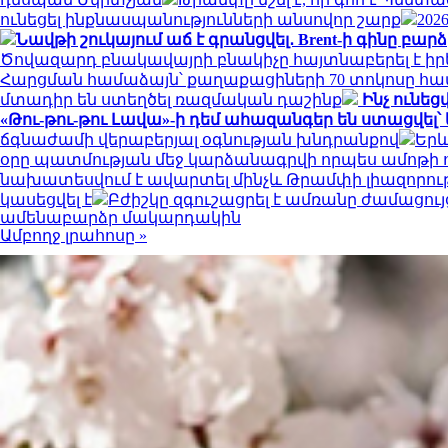
ունեցել ինքնասպանությունների անսովոր շարք
202
Նավթի շուկայում աճ է գրանցվել․ Brent-ի գինը բարձ
Ծովազարդ բնակավայրի բնակիչը հայտնաբերել է իր
Հարցման համաձայն՝ քաղաքացիների 70 տոկոսը հավա
մտադիր են ստեղծել ռազմական դաշինք
Ինչ ունեց
«Թու-թու-թու Լավա»-ի դեմ ահազանգեր են ստացվել՝ կ
ճգնաժամի վերաբերյալ օգնության խնդրանքով
Երև
օրը պատմության մեջ կարձանագրվի որպես ամոթի ո
նախատեսվում է ավարտել մինչև Թրամփի լիազորու
կասեցվել է
Բժիշկը զգուշացրել է ամռանը ժամացու
ամենաբարձր մակարդակին
Ամբողջ լրահոսը »