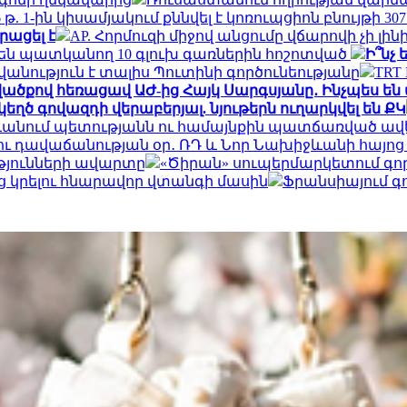
6 թ. 1-ին կիսամյակում քննվել է կոռուպցիոն բնույթի
րացել է
AP. Հորմուզի միջով անցումը վճարովի չի լ
են պատկանող 10 գլուխ գառներին հոշոտված
Ի՞նչ
նություն է տալիս Պուտինի գործունեությանը
TRT
վածքով հեռացավ ԱԺ-ից Հայկ Սարգսյանը․ Ինչպես 
եղծ գովազդի վերաբերյալ. նյութերն ուղարկվել են ՔԿ
անում պետությանն ու համայնքին պատճառված ավելի
ւ դավաճանության օր․ ՌԴ և Նոր Նախիջևանի հայոց
թյունների ավարտը
«Ծիրան» սուպերմարկետում գո
յց կրելու հնարավոր վտանգի մասին
Ֆրանսիայում գո