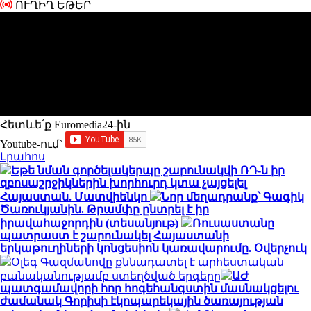
ՈՒՂԻՂ ԵԹԵՐ
Հետևե՛ք Euromedia24-ին
Youtube-ում`
Լրահոս
Եթե նման գործելակերպը շարունակվի ՌԴ-ն իր
զբոսաշրջիկներին խորհուրդ կտա չայցելել
Հայաստան. Մատվիենկո
Նոր մեղադրանք՝ Գագիկ
Ծառուկյանին. Թրամփը ընտրել է իր
իրավահաջորդին (տեսանյութ)
Ռուսաստանը
պատրաստ է շարունակել Հայաստանի
երկաթուղիների կոնցեսիոն կառավարումը. Օվերչուկ
Օլեգ Գազմանովը քննադատել է արհեստական
բանականությամբ ստեղծված երգերը
ԱԺ
պատգամավորի հոր հոգեհանգստին մասնակցելու
ժամանակ Գորիսի էկոպարեկային ծառայության