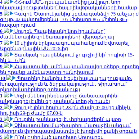
4
ՀՀ-ում ԱՄՆ դեսպանատնից լավ լուր․ նոր
հնարավորություններ՝ հայ զինվորականների համար
5
Գագիկ Ծառուկյանից կբռնագանձվի 75 անշարժ
գույք, 42 ավտոմեքենա, 105 միլիարդ 865 միլիոն 865
հազար դրամ
6
Սուրեն Պապիկյանի նոր հրամանը՝
ժամկետային զինծառայողների վերաբերյալ
7
10 միլիոն երկրպագու պահանջում է վտարել
Արգենտինային ԱԱ-2026-ից
8
Տասնյակ հասցեներում ջուր չի լինի՝ հուլիսի 15-
ին և 16-ին
9
Հայաստանի ամենավտանգավոր օձերը. որտեղ
են դրանք ամենաշատը հանդիպում
10
Պուտինը հանդես է եկել հայտարարությամբ.
Խուզարկություն և ձերբակալություն․ թիրախում՝
ընդդիմադիրները (տեսանյութ)
1
Սոչի մեկնող ինքնաթիռը ճանապարհին
անցկացրել է մեկ օր, սակայն տեղ չի հասել
2
Ջուր չի լինի հուլիսի 28-ին ժամը 07.00-ից մինչև
հուլիսի 29-ը ժամը 07.00-ն
3
Ռուբլին թանկացել է․ փոխարժեքն՝ այսօր
4
Չինաստանում աշխարհում առաջին անգամ
մարդուն փոխպատվաստվել է խոզի մի քանի օրգան
5
Ո՞րն է սիրված արտիստ Արտաշես