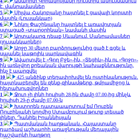
4
Անահիտ Կիրակոսյանի դուստրն ամուսնանում
է. մանրամասներ
5
Սիլվա Հակոբյանը հայտնել է ցավալի կորստի
մասին (Լուսանկար)
6
Նիկոլ Փաշինյանը հայտնել է առավոտյան
ստացած «տարօրինակ» նամակի մասին
7
Արտակարգ դեպք Սևանում. Մանրամասներ
(լուսանկարներ)
8
Արջը 30 մետր բարձրությունից ցած է գցել և
սպանել կաթոլիկ սարկավագին
9
Ավարտվել է «Գող Բջե»-ին, «Տեցիկ»-ին ու «Գոջո»-
ին առնչվող քրեական վարույթի նախաքննությունը.
ինչ է պարզվել
10
425 անձինք տեղափոխվել են ոստիկանություն․
հայտնաբերվել են զենք-զինամթերք, թմրամիջոց և
հետախուզվողներ
1
Ջուր չի լինի հուլիսի 28-ին ժամը 07.00-ից մինչև
հուլիսի 29-ը ժամը 07.00-ն
2
Խստորեն դատապարտում եմ Ռուբեն
Ռուբինյանի կողմից Ստամբուլում թուրք տեսած
լինելը. Դանիել Իոաննիսյան
3
Պատմական հաղթանակ․ Հայաստանը
դարձավ աշխարհի առաջնության մեդալային
հաշվարկի հաղթող