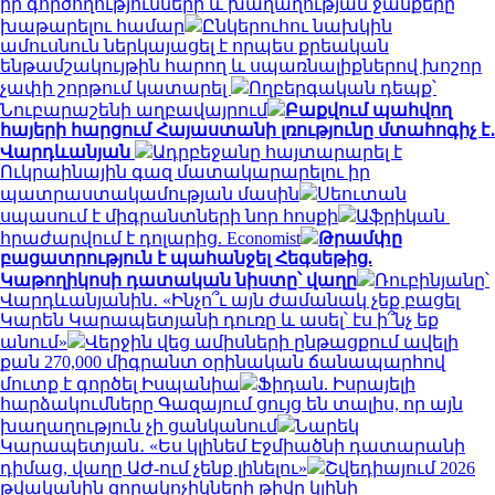
իր գործողությունների և խաղաղության ջանքերը
խաթարելու համար
Ընկերուհու նախկին
ամուսնուն ներկայացել է որպես քրեական
ենթամշակույթին հարող և սպառնալիքներով խոշոր
չափի շորթում կատարել
Ողբերգական դեպք՝
Նուբարաշենի աղբավայրում
Բաքվում պահվող
հայերի հարցում Հայաստանի լռությունը մտահոգիչ է․
Վարդևանյան
Ադրբեջանը հայտարարել է
Ուկրաինային գազ մատակարարելու իր
պատրաստակամության մասին
Սեուտան
սպասում է միգրանտների նոր հոսքի
Աֆրիկան ​​
հրաժարվում է դոլարից. Economist
Թրամփը
բացատրություն է պահանջել Հեգսեթից.
Կաթողիկոսի դատական նիստը՝ վաղը
Ռուբինյանը՝
Վարդևանյանին․ «Ինչո՞ւ այն ժամանակ չեք բացել
Կարեն Կարապետյանի դուռը և ասել՝ էս ի՞նչ եք
անում»
Վերջին վեց ամիսների ընթացքում ավելի
քան 270,000 միգրանտ օրինական ճանապարհով
մուտք է գործել Իսպանիա
Ֆիդան. Իսրայելի
հարձակումները Գազայում ցույց են տալիս, որ այն
խաղաղություն չի ցանկանում
Նարեկ
Կարապետյան․ «Ես կլինեմ Էջմիածնի դատարանի
դիմաց, վաղը ԱԺ-ում չենք լինելու»
Շվեդիայում 2026
թվականին զորակոչիկների թիվը կլինի