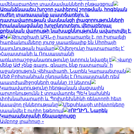
ամենաբարձրը տասնամյակների ընթացքում
Առանձնապես խոշոր չափերով շորթման, հոգեկան
ուժեղ տառապանք պատճառելու և
դատավարության մասնակցի լիազորությունների
իրականացմանը խոչընդոտելու վերաբերյալ
քրեական վարույթի նախաքննությունն ավարտվել է.
ՔԿ
Թուրքիայի ԱԳՆ-ը հայտարարել է, որ Իսրայելի
հարձակումները լուրջ սպառնալիք են Սիրիայի
կայունության համար
Օվերչուկը հայտարարել է՝
Հայաստանի և Ռուսաստանի
առևտրաշրջանառությունը կտրուկ նվազել է
Վաղը
մենք ԱԺ չենք գալու, գնալու ենք դատարան՝ ի
աջակցություն Վեհափառի. Նարեկ Կարապետյան
Մեծ Բրիտանիան ընդլայնել է Ռուսաստանի դեմ
պատժամիջոցների ցանկը 19 կետով
Կառավարությունը հերթական մաքսային
արտոնությունն է տրամադրել ՊԵԿ նախկին
փոխնախարարի և Պոլիտեխնիկի ռեկտորի հետ
կապվող ընկերությանը
Մեքսիկացի տիկտոկերը
սպանվել է ուղիղ եթերում
#ՈՒՂԻՂ․ Նարեկ
Կարապետյանի ճեպազրույցը
Ամբողջ լրահոսը »