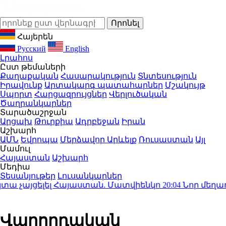
Հայերեն
Русский
English
Լրահոս
Ըստ թեմաների
Քաղաքական
Հասարակություն
Տնտեսություն
Իրավունք
Արտակարգ պատահարներ
Մշակույթ
Սպորտ
Հարցազրույցներ
Վերլուծական
Ծաղրանկարներ
Տարածաշրջան
Արցախ
Թուրքիա
Ադրբեջան
Իրան
Աշխարհ
ԱՄՆ
Եվրոպա
Մերձավոր Արևելք
Ռուսաստան
Այլ
Մամուլ
Հայաստան
Աշխարհ
Մեդիա
Տեսանյութեր
Լուսանկարներ
 չայցելել Հայաստան. Մատվիենկո
20:04
Նոր մեղադրան
Վարորդական