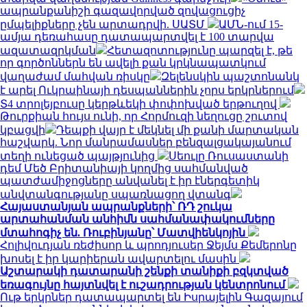
ապրանքանիշի գազավորված զովացուցիչ
ըմպելիքները չեն արտադրվի. ՍԱՏՄ
ԱՄՆ-ում 15-
ամյա դեռահասը դատապարտվել է 100 տարվա
ազատազրկման
Հետազոտությունը պարզել է, թե
որ գործոններն են ավելի քան կրկնապատկում
վաղաժամ մահվան ռիսկը
Զելենսկին պաշտոնանկ
է արել Ուկրաինայի դեսպաններին չորս երկրներում
Տ4 տրոլեյբուսը կերթևեկի փոփոխված երթուղով
Թուրքիան հույս ունի, որ Հորմուզի նեղուցը շուտով
կբացվի
Դեպքի վայր է մեկնել մի քանի մարտական
հաշվարկ. Նոր մանրամասներ բենզալցակայանում
տեղի ունեցած պայթյունից
Սեուլը Ռուսաստանի
դեմ Մեծ Բրիտանիայի կողմից սահմանված
պատժամիջոցները անվանել է իր էներգետիկ
անվտանգությանը սպառնացող վտանգ
Հայաստանյան ապրանքների՝ ՌԴ շուկա
արտահանման անհիմն սահմանափակումները
մտահոգիչ են. Ռուբինյանը՝ Մատվիենկոյին
Հոլիվուդյան ռեժիսոր և պրոդյուսեր Ջեյմս Քեմերոնը
խոսել է իր կարիերան ավարտելու մասին
Աշտարակի դատարանի շենքի տանիքի բզկտված
եռագույնը հայտնվել է ուշադրության կենտրոնում
Ութ երկրներ դատապարտել են Իսրայելին Գազայում