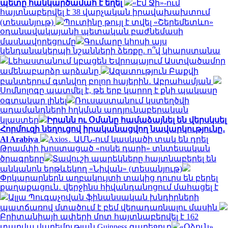
պետը հանկարծամահ է եղել
«Էմ Ջի»-ում
հայտնաբերվել է 38 վարչական իրավախախտում
(տեսանյութ)
Պուտինը թույլ է տվել «Շերեմետևո»
օդանավակայանի պետական բաժնեմասի
մասնավորեցումը
Գումարը կհոսի այս
կենդանակերպի նշանների ձեռքը. ո՞վ կհարստանա
Լեհաստանում կբացեն Եվրոպայում Աստվածամոր
ամենաբարձր արձանը
Ազատություն Բաքվի
բանտերում գտնվող բոլոր հայերին․ Աբրահամյան
Սոմնոլոգը պատմել է, թե երբ կարող է քնի պակասը
օգտակար լինել
Ռուսաստանում կստեղծվի
ադամանդների հղկման արդյունաբերական
կլաստեր
Իրանն ու Օմանը համաձայնել են վերսկսել
Հորմուզի նեղուցով իրականացվող նավարկությունը․
Al Arabiya
Axios․ ԱՄՆ-ում կասկածի տակ են դրել
Թրամփի խոստացած «ոսկե դարի» տնտեսական
ծրագրերը
Տավուշի պարեկները հայտնաբերել են
անկանոն երթևեկող «Նիվան» (տեսանյութ)
Փրկարարներն աղբակույտի տակից դուրս են բերել
քաղաքացուն․ վերջինս հիվանդանոցում մահացել է
Ալլա Պուգաչովան ֆինանսական խնդիրների
պատճառով մտածում է բեմ վերադառնալու մասին
Բրիտանիայի ափերի մոտ հայտնաբերվել է 162
տարվա վաղեմության Guinness գարեջուր
«Օձուն»