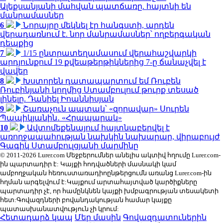
Ալեքսանյանի մահվան պատճառը. հայտնի են
մանրամասներ
6
Նորայրը մեկնել էր հանգստի, արդեն
վերադառնում է. նոր մանրամասներ՝ ողբերգական
դեպքից
7
1/15 ընտրատեղամասում վերահաշվարկի
արդյունքում 19 քվեաթերթիկներից 7-ը ճանաչվել է
վավեր
8
Խստորեն դատապարտում եմ Ռուբեն
Ռուբինյանի կողմից Ստամբուլում թուրք տեսած
լինելը. Դանիել Իոաննիսյան
9
Շառաչուն ապտակ՝ «զորավար» Սուրեն
Պապիկյանին․ «Հրապարակ»
10
Ավտոմեքենայում հայտնաբերվել է
առողջապահության նախկին նախարար, վիրաբույժ
Գագիկ Ստամբուլցյանի մարմինը
© 2011-2026 Lurer.com Մեջբերումներ անելիս ակտիվ հղումը Lurer.com-
ին պարտադիր է: Կայքի հոդվածների մասնակի կամ
ամբողջական հեռուստառադիոընթերցումն առանց Lurer.com-ին
հղման արգելվում է:Կայքում արտահայտված կարծիքները
պարտադիր չէ, որ համընկնեն կայքի խմբագրության տեսակետի
հետ:Գովազդների բովանդակության համար կայքը
պատասխանատվություն չի կրում:
Հետադարձ կապ
Մեր մասին
Գովազդատուներին