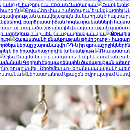
դա նրանց չի հաջողվում․ Էդգար Ղազարյան
Ծաղկեփնջեր
ն հարցին
Թրամփը փակ հանդիպում է անցկացրել Ա
գավորության առավելագույն մակարդակ է հայտար
ւնքներով. բարձրաստիճան հոգեւորականների հայտ
 խաղալ տարածաշրջանային խաղաղության գործում.
ի ազդեցությունը Կիևին աջակցության վրա
Քոչարյա
ութ)
Հայաստանի բնակչության թիվը շուրջ 7 հազար
ործելակերպը շարունակվի ՌԴ-ն իր զբոսաշրջիկների
ել է իր իրավահաջորդին (տեսանյութ)
Ռուսաստան
Օլեգ Գազմանովը քննադատել է արհեստական բան
ամանակ Գորիսի էկոպարեկային ծառայության պետը
ինը թույլ է տվել «Շերեմետևո» օդանավակայանի պ
հարստանա
Լեհաստանում կբացեն Եվրոպայում Աս