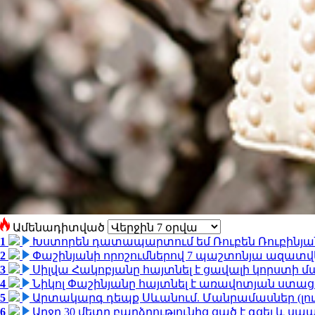
Ամենադիտված
1
Խստորեն դատապարտում եմ Ռուբեն Ռուբինյանի
2
Փաշինյանի որոշումներով 7 պաշտոնյա ազատվ
3
Սիլվա Հակոբյանը հայտնել է ցավալի կորստի մ
4
Նիկոլ Փաշինյանը հայտնել է առավոտյան ստ
5
Արտակարգ դեպք Սևանում. Մանրամասներ (լո
6
Արջը 30 մետր բարձրությունից ցած է գցել և ս