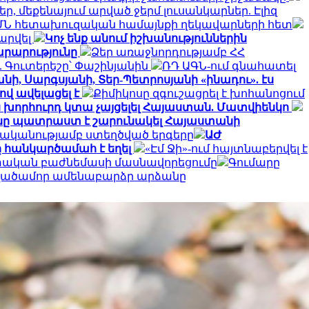
, մեքենայում արված ջերմ լուսանկարներ. Էլիզ
ՄՆ հետախուզական համայնքի ղեկավարների հետ
արվել
Կոչ ենք անում իշխանություններին
արարությունը
Ձեր առաջնորդությամբ ՀՀ
 Գուտերեշը՝ Փաշինյանին
ՌԴ ԱԳՆ-ում գնահատել
նի, Սարգսյանի, Տեր-Պետրոսյանի «ինադու». էս
ով ավելացել է
Քիմիկոսը զգուշացրել է խոհանոցում
ն խորհուրդ կտա չայցելել Հայաստան. Մատվիենկո
ը պատրաստ է շարունակել Հայաստանի
ականությամբ ստեղծված երգերը
ԱԺ
 հանկարծամահ է եղել
«Էմ Ջի»-ում հայտնաբերվել է
ետական բաժնեմասի մասնավորեցումը
Գումարը
տվածամոր ամենաբարձր արձանը