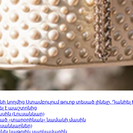
 կողմից Ստամբուլում թուրք տեսած լինելը. Դանիել
ել է պաշտոնից
ասին (Լուսանկար)
ացած «տարօրինակ» նամակի մասին
ւսանկարներ)
պանել կաթոլիկ սարկավագին