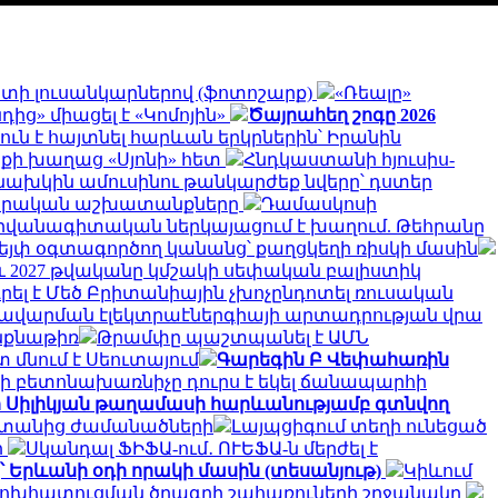
գստի լուսանկարներով (ֆոտոշարք)
«Ռեալը»
ից» միացել է «Կոմոյին»
Ծայրահեղ շոգը 2026
ուն է հայտնել հարևան երկրներին՝ Իրանին
ոքի խաղաց «Սյոնի» հետ
Հնդկաստանի հյուսիս-
նախկին ամուսինու թանկարժեք նվերը՝ դստեր
րարական աշխատանքները
Դամասկոսի
դիվանագիտական ներկայացում է խաղում. Թեհրանը
վեյփ օգտագործող կանանց՝ քաղցկեղի ռիսկի մասին
նչև 2027 թվականը կմշակի սեփական բալիստիկ
ել է Մեծ Բրիտանիային չխոչընդոտել ռուսական
 խավարման էլեկտրաէներգիայի արտադրության վրա
ինքնաթիռ
Թրամփը պաշտպանել է ԱՄՆ
 մնում է Սեուտայում
Գարեգին Բ Վեփահառին
ի բետոնախառնիչը դուրս է եկել ճանապարհի
ի Սիլիկյան թաղամասի հարևանությամբ գտնվող
սաստանից ժամանածների
Լայպցիգում տեղի ունեցած
ի
Սկանդալ ՖԻՖԱ-ում․ ՈՒԵՖԱ-ն մերժել է
՝ Երևանի օդի որակի մասին (տեսանյութ)
Կիևում
փոխհատուցման ծրագրի շահառուների շրջանակը