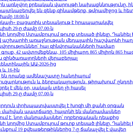
ո»-ին առնչվող քրեական վարույթի նախաքննությունը. ի
 հայտնաբերվել են զենք-զինամթերք, թմրամիջոց և հ
ժամը 18:00-ն
որկայի» բացառիկ տեսանյութ է հրապարակվել
ւլիսի 29-ը ժամը 07.00-ն
 կողմից Ստամբուլում թուրք տեսած լինելը. Դանիել
աշխարհի առաջնության մեդալային հաշվարկի հաղ
ավորություններ՝ հայ զինվորականների համար
ւյք, 42 ավտոմեքենա, 105 միլիարդ 865 միլիոն 865 հ
 զինծառայողների վերաբերյալ
ենտինային ԱԱ-2026-ից
 և 16-ին
 են դրանք ամենաշատը հանդիպում
ւզարկություն և ձերբակալություն․ թիրախում՝ ընդդ
լ է մեկ օր, սակայն տեղ չի հասել
ւլիսի 29-ը ժամը 07.00-ն
րդուն փոխպատվաստվել է խոզի մի քանի օրգան
նի մահվան պատճառը. հայտնի են մանրամասներ
ում է. նոր մանրամասներ՝ ողբերգական դեպքից
 կողմից Ստամբուլում թուրք տեսած լինելը. Դանիել
քում 19 քվեաթերթիկներից 7-ը ճանաչվել է վավեր