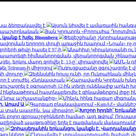
նա ձերբակալվել է
Ալսուն կիսվել է ամառային հան
ն․ պաշտոնական
Յան Կոուտոն «Բորուսիա Դորտմունդ
անք է խլել. Bloomberg
Փեզեշքիանը շնորհակալությ
ավորման երրորդ փուլի առաջին խաղում «Նոան» ոչ-
հերի թիվը հասել է 97-ի
Անահիտ Կիրակոսյանի ու 
ապարտեզի հիմնանորոգման, վերանորոգման շինա
․ երկու մարդ զոհվել է, 13-ը՝ վիրավորվել
ԱՄՆ-ն 
ել Telegram-ի միջոցով
Ուռուցքաբանը զգուշացրել է 
ճի մրուրը
Զելենսկին հույս ունի, որ Ուկրաինան մի
որ է տուժել. Հնդկաստան
Հարավային Կորեան խնդր
ւշացրել է օգոստոսի 12-ին տեղի ունենալիք արևի
ինքնաթիռում հայտնաբերվել է զինամթերքով լիքը 
եմ նրա աշխատանքից»
Մինչև հինգ հազար միգրանտ
ի. Արամ Ա
Գարգառ բնակավայրում «KamAZ» մակնիշ
ակա տան պատին․ կա վիրшվոր
Խոշոր հրդեհ՝ Երևան
ն բոլոր զբոսաշրջիկների համար, այդ թվում՝ Ռու
նաբերված պայթուցիկը եղել է ռազմական մակարդակ
տը
Զոհասեղանին երևանցու կյանքն է․ Վարդանյանը
թյունները
Ընդլայնվել է տրանսպորտային ծախսի 