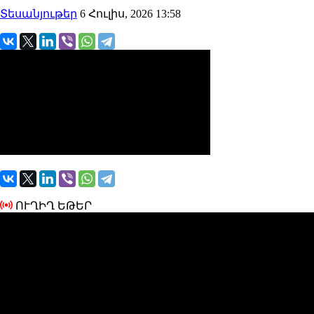
Տեսանյութեր
6 Հուլիս, 2026 13:58
ՈՒՂԻՂ ԵԹԵՐ