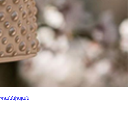
 Իոաննիսյան