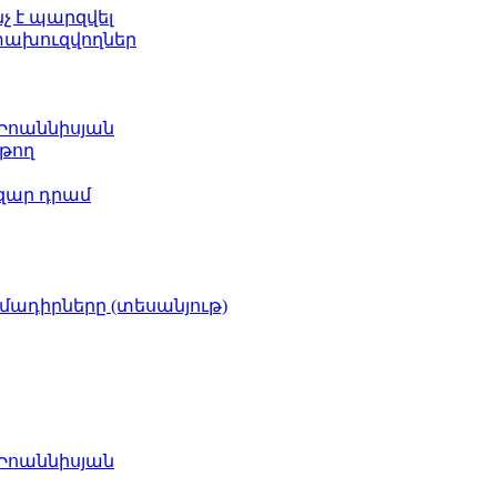
նչ է պարզվել
ետախուզվողներ
 Իոաննիսյան
թող
ազար դրամ
իմադիրները (տեսանյութ)
 Իոաննիսյան