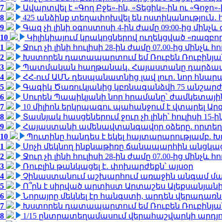
7
Ավարտվել է «Գող Բջե»-ին, «Տեցիկ»-ին ու «Գոջ
8
425 անձինք տեղափոխվել են ոստիկանություն․
9
Գազ չի լինի օգոստոսի 4-ին ժամը 09:00-ից մինչև 
10
Կիլիկիայում կրակոցներով ուղեկցված «ռազբ
1
Ջուր չի լինի հուլիսի 28-ին ժամը 07.00-ից մինչև հո
2
Խստորեն դատապարտում եմ Ռուբեն Ռուբինյանի
3
Պատմական հաղթանակ․ Հայաստանը դարձավ 
4
ՀՀ-ում ԱՄՆ դեսպանատնից լավ լուր․ նոր հնար
5
Գագիկ Ծառուկյանից կբռնագանձվի 75 անշարժ գո
6
Սուրեն Պապիկյանի նոր հրամանը՝ ժամկետային
7
10 միլիոն երկրպագու պահանջում է վտարել Արգ
8
Տասնյակ հասցեներում ջուր չի լինի՝ հուլիսի 15-ին
9
Հայաստանի ամենավտանգավոր օձերը. որտեղ
10
Պուտինը հանդես է եկել հայտարարությամբ. Խո
1
Սոչի մեկնող ինքնաթիռը ճանապարհին անցկացրե
2
Ջուր չի լինի հուլիսի 28-ին ժամը 07.00-ից մինչև հո
3
Ռուբլին թանկացել է․ փոխարժեքն՝ այսօր
4
Չինաստանում աշխարհում առաջին անգամ մա
5
Ո՞րն է սիրված արտիստ Արտաշես Ալեքսանյա
6
Նորայրը մեկնել էր հանգստի, արդեն վերադառն
7
Խստորեն դատապարտում եմ Ռուբեն Ռուբինյանի
8
1/15 ընտրատեղամասում վերահաշվարկի արդյուն