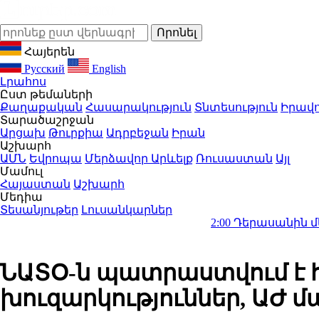
Հայերեն
Русский
English
Լրահոս
Ըստ թեմաների
Քաղաքական
Հասարակություն
Տնտեսություն
Իրավո
Տարածաշրջան
Արցախ
Թուրքիա
Ադրբեջան
Իրան
Աշխարհ
ԱՄՆ
Եվրոպա
Մերձավոր Արևելք
Ռուսաստան
Այլ
Մամուլ
Հայաստան
Աշխարհ
Մեդիա
Տեսանյութեր
Լուսանկարներ
2:00
Դերասանին մեղադրում են
ՆԱՏՕ-ն պատրաստվում է 
խուզարկություններ, ԱԺ 