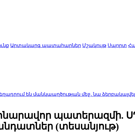
ւնք
Արտակարգ պատահարներ
Մշակույթ
Սպորտ
Հա
 մանկապղծության մեջ․ նա ձերբակալվել է
1:50
Ալսու
հնարավոր պատերազմի. ՍԴ
մանդատներ (տեսանյութ)