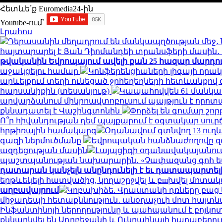
Հետևե՛ք Euromedia24-ին
Youtube-ում`
Լրահոս
Դերասանին մեղադրում են մանկապղծության մեջ․ 
հայտարարել է Յան Դիոմանդեի տրանսֆերի մասի
թվականին Եվրոպայում ավելի քան 25 հազար մարդու կյ
աջակցելու համար
Կոնֆերենցիաների լիգայի որակ
արևելքում տեղի ունեցած ջրհեղեղների հետևանքով զո
հարսանիքին (տեսանյութ)
Կապահովվեն 61 մանկ
արվարձանում միկրոավտոբուսում պայթյուն է որոտացել
քննադատել է Վաշինգտոնին
Փորձել են գումար շորթ
Ո՞ր հիվանդության դեմ պայքարում է օգտակար սուր
հրթիռային համակարգ
Օդանավում գտնվող 13 ուղև
գազի ներմուծմանը
Եվրոպական հանձնաժողովը զգո
ազդեցության մասին
Լայպցիգի օդանավակայանում 
պաշտպանության նախարարին․ «Չափազանց գոհ 
դատարան կանչելն անընդունելի է եւ դատապարտել
երթևեկելի հատվածից, կողաշրջվել և բшխվել մոտ
աղբավայրում
Կոբախիձե. Վրաստանի դռները բաց ե
միջադեպի հետաքննություն․ անօդաչուի մոտ հայտ
Ինֆանտինոյի ներողությունը և պահպանում է բոյկո
քննարկվել են Ադրբեջանի և Ուկրաինայի հարաբերու