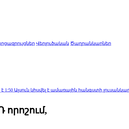
րցազրույցներ
Վերլուծական
Ծաղրանկարներ
ն կիսվել է ամառային հանգստի լուսանկարներով (ֆո
 որոշում,