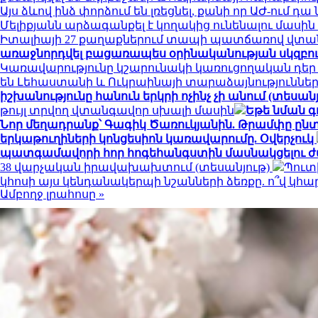
Այս ձևով ինձ փորձում են լռեցնել, քանի որ ԱԺ-ում 
Մելիքյանն արձագանքել է կողակից ունենալու մասի
Իտալիայի 27 քաղաքներում տապի պատճառով վտան
առաջնորդվել բացառապես օրինականության սկզբո
Կառավարությունը կշարունակի կառուցողական դեր
են Լեհաստանի և Ուկրաինայի տարաձայնություններ
իշխանությունը հանուն երկրի ոչինչ չի անում (տեսանյ
թույլ տրվող վտանգավոր սխալի մասին
Եթե նման գ
Նոր մեղադրանք՝ Գագիկ Ծառուկյանին. Թրամփը ընտր
երկաթուղիների կոնցեսիոն կառավարումը. Օվերչուկ
պատգամավորի հոր հոգեհանգստին մասնակցելու ժ
38 վարչական իրավախախտում (տեսանյութ)
Պուտ
կհոսի այս կենդանակերպի նշանների ձեռքը. ո՞վ կ
Ամբողջ լրահոսը »