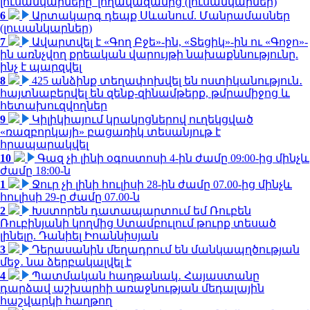
լուսանկարները՝ լողավազանից (լուսանկարներ)
6
Արտակարգ դեպք Սևանում. Մանրամասներ
(լուսանկարներ)
7
Ավարտվել է «Գող Բջե»-ին, «Տեցիկ»-ին ու «Գոջո»-
ին առնչվող քրեական վարույթի նախաքննությունը.
ինչ է պարզվել
8
425 անձինք տեղափոխվել են ոստիկանություն․
հայտնաբերվել են զենք-զինամթերք, թմրամիջոց և
հետախուզվողներ
9
Կիլիկիայում կրակոցներով ուղեկցված
«ռազբորկայի» բացառիկ տեսանյութ է
հրապարակվել
10
Գազ չի լինի օգոստոսի 4-ին ժամը 09:00-ից մինչև
ժամը 18:00-ն
1
Ջուր չի լինի հուլիսի 28-ին ժամը 07.00-ից մինչև
հուլիսի 29-ը ժամը 07.00-ն
2
Խստորեն դատապարտում եմ Ռուբեն
Ռուբինյանի կողմից Ստամբուլում թուրք տեսած
լինելը. Դանիել Իոաննիսյան
3
Դերասանին մեղադրում են մանկապղծության
մեջ․ նա ձերբակալվել է
4
Պատմական հաղթանակ․ Հայաստանը
դարձավ աշխարհի առաջնության մեդալային
հաշվարկի հաղթող