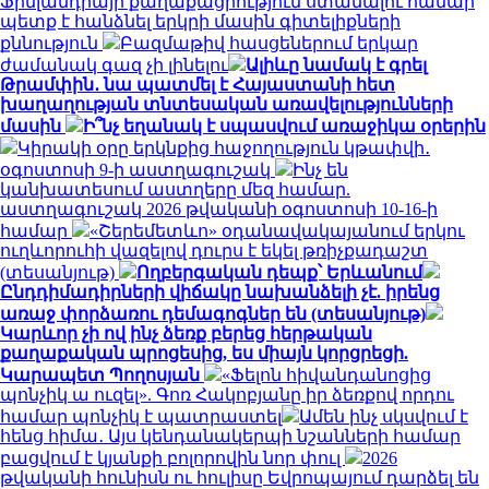
Ֆինլանդիայի քաղաքացիություն ստանալու համար
պետք է հանձնել երկրի մասին գիտելիքների
քննություն
Բազմաթիվ հասցեներում երկար
ժամանակ գազ չի լինելու
Ալիևը նամակ է գրել
Թրամփին․ նա պատմել է Հայաստանի հետ
խաղաղության տնտեսական առավելությունների
մասին
Ի՞նչ եղանակ է սպասվում առաջիկա օրերին
Կիրակի օրը երկնքից հաջողություն կթափվի․
օգոստոսի 9-ի աստղագուշակ
Ինչ են
կանխատեսում աստղերը մեզ համար.
աստղագուշակ 2026 թվականի օգոստոսի 10-16-ի
համար
«Շերեմետևո» օդանավակայանում երկու
ուղևորուհի վազելով դուրս է եկել թռիչքադաշտ
(տեսանյութ)
Ողբերգական դեպք՝ Երևանում
Ընդդիմադիրների վիճակը նախանձելի չէ. իրենց
առաջ փորձառու դեմագոգներ են (տեսանյութ)
Կարևոր չի ով ինչ ձեռք բերեց հերթական
քաղաքական պրոցեսից, ես միայն կորցրեցի.
Կարապետ Պողոսյան
«Ֆելոն հիվանդանոցից
պոնչիկ ա ուզել». Գոռ Հակոբյանը իր ձեռքով որդու
համար պոնչիկ է պատրաստել
Ամեն ինչ սկսվում է
հենց հիմա․ Այս կենդանակերպի նշանների համար
բացվում է կյանքի բոլորովին նոր փուլ
2026
թվականի հունիսն ու հուլիսը Եվրոպայում դարձել են