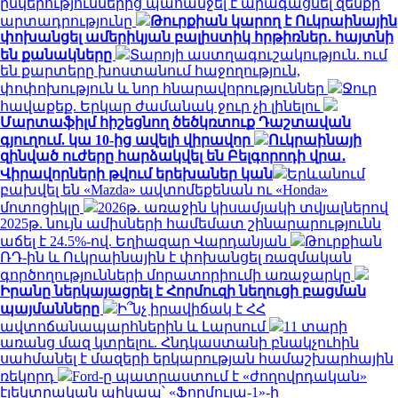
ընկերություններից պահանջել է արագացնել զենքի
արտադրությունը
Թուրքիան կարող է Ուկրաինային
փոխանցել ամերիկյան բալիստիկ հրթիռներ․ հայտնի
են քանակները
Տարոյի աստղագուշակություն. ում
են քարտերը խոստանում հաջողություն,
փոփոխություն և նոր հնարավորություններ
Ջուր
հավաքեք. Երկար ժամանակ ջուր չի լինելու
Մարտաֆիլմ հիշեցնող ծեծկռտուք Դաշտավան
գյուղում. կա 10-ից ավելի վիրավոր
Ուկրաինայի
զինված ուժերը հարձակվել են Բելգորոդի վրա․
Վիրավորների թվում երեխաներ կան
Երևանում
բախվել են «Mazda» ավտոմեքենան ու «Honda»
մոտոցիկլը
2026թ. առաջին կիսամյակի տվյալներով
2025թ. նույն ամիսների համեմատ շինարարությունն
աճել է 24.5%-ով. Եղիազար Վարդանյան
Թուրքիան
ՌԴ-ին և Ուկրաինային է փոխանցել ռազմական
գործողությունների մորատորիումի առաջարկը
Իրանը ներկայացրել է Հորմուզի նեղուցի բացման
պայմանները
Ի՞նչ իրավիճակ է ՀՀ
ավտոճանապարհներին և Լարսում
11 տարի
առանց մազ կտրելու. Հնդկաստանի բնակչուհին
սահմանել է մազերի երկարության համաշխարհային
ռեկորդ
Ford-ը պատրաստում է «ժողովրդական»
էլեկտրական պիկապ՝ «Ֆորմուլա-1»-ի