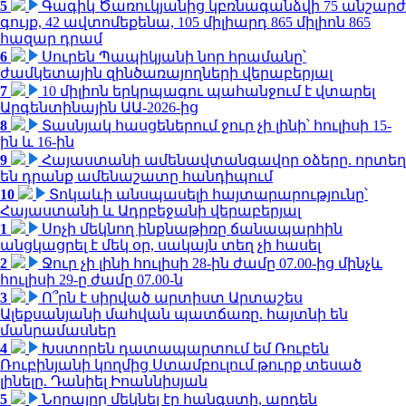
5
Գագիկ Ծառուկյանից կբռնագանձվի 75 անշարժ
գույք, 42 ավտոմեքենա, 105 միլիարդ 865 միլիոն 865
հազար դրամ
6
Սուրեն Պապիկյանի նոր հրամանը՝
ժամկետային զինծառայողների վերաբերյալ
7
10 միլիոն երկրպագու պահանջում է վտարել
Արգենտինային ԱԱ-2026-ից
8
Տասնյակ հասցեներում ջուր չի լինի՝ հուլիսի 15-
ին և 16-ին
9
Հայաստանի ամենավտանգավոր օձերը. որտեղ
են դրանք ամենաշատը հանդիպում
10
Տոկաևի անսպասելի հայտարարությունը՝
Հայաստանի և Ադրբեջանի վերաբերյալ
1
Սոչի մեկնող ինքնաթիռը ճանապարհին
անցկացրել է մեկ օր, սակայն տեղ չի հասել
2
Ջուր չի լինի հուլիսի 28-ին ժամը 07.00-ից մինչև
հուլիսի 29-ը ժամը 07.00-ն
3
Ո՞րն է սիրված արտիստ Արտաշես
Ալեքսանյանի մահվան պատճառը. հայտնի են
մանրամասներ
4
Խստորեն դատապարտում եմ Ռուբեն
Ռուբինյանի կողմից Ստամբուլում թուրք տեսած
լինելը. Դանիել Իոաննիսյան
5
Նորայրը մեկնել էր հանգստի, արդեն