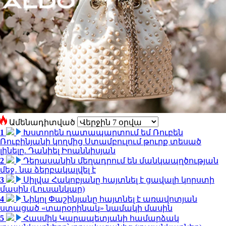
Ամենադիտված
1
Խստորեն դատապարտում եմ Ռուբեն
Ռուբինյանի կողմից Ստամբուլում թուրք տեսած
լինելը. Դանիել Իոաննիսյան
2
Դերասանին մեղադրում են մանկապղծության
մեջ․ նա ձերբակալվել է
3
Սիլվա Հակոբյանը հայտնել է ցավալի կորստի
մասին (Լուսանկար)
4
Նիկոլ Փաշինյանը հայտնել է առավոտյան
ստացած «տարօրինակ» նամակի մասին
5
Հասմիկ Կարապետյանի համարձակ