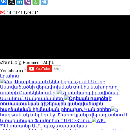
ՈՒՂԻՂ ԵԹԵՐ
Հետևե՛ք Euromedia24-ին
Youtube-ում`
Լրահոս
Հայ Առաքելական եկեղեցին նշում է Սուրբ
Աստվածածնի վերափոխման տոնին նախորդող
պահքի Բարեկենդանը
Արտակարգ իրավիճակ՝
Սևանում. Մանրամասներ
Օդեսան դարձել է
ռուսաստանյան գիշերային զանգվածային
հարձակման հիմնական թիրախը. Կան զոհեր
5
հաղթանակ անընդմեջ․ Ծառուկյանը վերադառնում է
և բացահայտ ֆավորիտ է UFC 331-ում
WP․
Պենտագոնը ԱՄՆ պաշտպանական