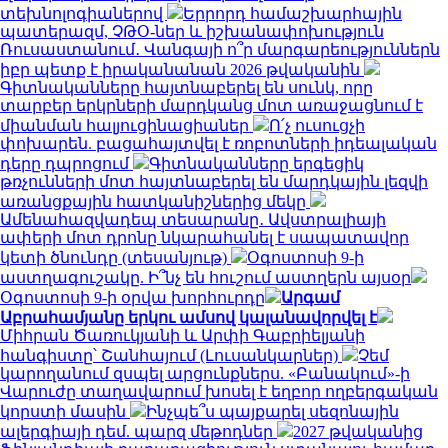
տեխնոլոգիաներով
Երրորդ համաշխարհային
պատերազմ, ՉԹՕ-ներ և իշխանափոխություն
Ռուսաստանում․ Վանգայի ո՞ր մարգարեություններն
իբր պետք է իրականանան 2026 թվականին
Գիտնականները հայտնաբերել են սունկ, որը
տարբեր երկրների մարդկանց մոտ առաջացնում է
միանման հալյուցինացիաներ
Ո՛չ ուսուցչի
փոխարեն. բացահայտվել է ռոբոտների իդեալական
դերը դպրոցում
Գիտնականները երգեցիկ
թռչունների մոտ հայտնաբերել են մարդկային լեզվի
առանցքային հատկանիշներից մեկը
Ամենահազվադեպ տեսարանը․ Ավստրալիայի
ափերի մոտ դրոնը նկարահանել է սապատավոր
կետի ծնունդը (տեսանյութ)
Օգոստոսի 9-ի
աստղագուշակը. Ի՞նչ են հուշում աստղերն այսօր
Օգոստոսի 9-ի օրվա խորհուրդը
Արգամ
Աբրահամյանը երկու ամսով կալանավորվել է
Միհրան Ծառուկյանի և Արփի Գաբրիելյանի
հանգիստը՝ Շանհայում (Լուսանկարներ)
Չեմ
կարողանում զսպել արցունքներս. «Բանակում»-ի
Վարուժը տաղավարում խոսել է եղբոր ողբերգական
կորստի մասին
Ինչպե՞ս պայքարել սեզոնային
ալերգիայի դեմ. պարզ մեթոդներ
2027 թվականից