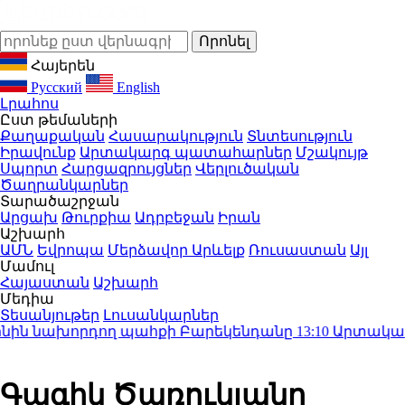
Հայերեն
Русский
English
Լրահոս
Ըստ թեմաների
Քաղաքական
Հասարակություն
Տնտեսություն
Իրավունք
Արտակարգ պատահարներ
Մշակույթ
Սպորտ
Հարցազրույցներ
Վերլուծական
Ծաղրանկարներ
Տարածաշրջան
Արցախ
Թուրքիա
Ադրբեջան
Իրան
Աշխարհ
ԱՄՆ
Եվրոպա
Մերձավոր Արևելք
Ռուսաստան
Այլ
Մամուլ
Հայաստան
Աշխարհ
Մեդիա
Տեսանյութեր
Լուսանկարներ
ին նախորդող պահքի Բարեկենդանը
13:10
Արտակարգ ի
Գագիկ Ծառուկյանը