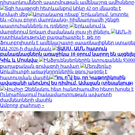
դիտարկումների պատմության ամենաշոգ ամիսները
Տզի խայթոցի հետևանքով կինը 42 օր մնացել է
կոմայի մեջ
Արտակարգ դեպք՝ Երևանում․ կոտրել
են «Հույս բոլոր մարդկանց» հիմնադրամի շենքի
պատուհաններն ու դռները
Երևանում և
մարզերում երկար ժամանակ լույս չի լինելու
ԱՄՆ-ի
ոստիկանությունը բացահայտել է, թե որ
ֆուտբոլիստն է ամենաշատը uպառնալիքներ ստացել
ԱԱ-2026-ի ժամանակ
ՏԱՍՍ․ ԱՄՆ հատուկ
բանագնացներն առաջիկա 10 օրում կարող են այցելել
Կիև և Մոսկվա
Ինֆլուենսերներին կտուգանեն $5000
քաղաքական գովազդի համար
Մեդվեդևը
Արևմուտքի առաջնորդներին զգուշացրել է
հատուցման մասին
Դու ո՞վ ես, որ Կաթողիկոսին
ավազանի անունով ես դիմում․ Ամալյան (տեսանյութ)
Վուչիչը Զելենսկու հետ հանդիպումից հետո խոսել է
Ուկրաինայում հակամարտության ավարտի
ժամկետների մասին
Ամբողջ լրահոսը »