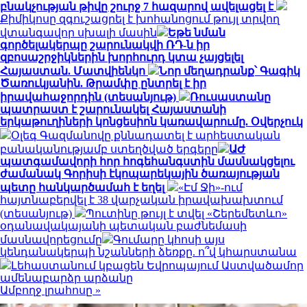
բնակչության թիվը շուրջ 7 հազարով ավելացել է
Քիմիկոսը զգուշացրել է խոհանոցում թույլ տրվող
վտանգավոր սխալի մասին
Եթե նման
գործելակերպը շարունակվի ՌԴ-ն իր
զբոսաշրջիկներին խորհուրդ կտա չայցելել
Հայաստան. Մատվիենկո
Նոր մեղադրանք՝ Գագիկ
Ծառուկյանին. Թրամփը ընտրել է իր
իրավահաջորդին (տեսանյութ)
Ռուսաստանը
պատրաստ է շարունակել Հայաստանի
երկաթուղիների կոնցեսիոն կառավարումը. Օվերչուկ
Օլեգ Գազմանովը քննադատել է արհեստական
բանականությամբ ստեղծված երգերը
ԱԺ
պատգամավորի հոր հոգեհանգստին մասնակցելու
ժամանակ Գորիսի էկոպարեկային ծառայության
պետը հանկարծամահ է եղել
«Էմ Ջի»-ում
հայտնաբերվել է 38 վարչական իրավախախտում
(տեսանյութ)
Պուտինը թույլ է տվել «Շերեմետևո»
օդանավակայանի պետական բաժնեմասի
մասնավորեցումը
Գումարը կհոսի այս
կենդանակերպի նշանների ձեռքը. ո՞վ կհարստանա
Լեհաստանում կբացեն Եվրոպայում Աստվածամոր
ամենաբարձր արձանը
Ամբողջ լրահոսը »