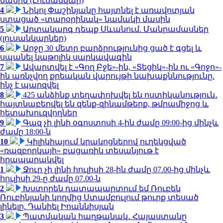
մասին (Լուսանկար)
4
Նիկոլ Փաշինյանը հայտնել է առավոտյան
ստացած «տարօրինակ» նամակի մասին
5
Արտակարգ դեպք Սևանում. Մանրամասներ
(լուսանկարներ)
6
Արջը 30 մետր բարձրությունից ցած է գցել և
սպանել կաթոլիկ սարկավագին
7
Ավարտվել է «Գող Բջե»-ին, «Տեցիկ»-ին ու «Գոջո»-
ին առնչվող քրեական վարույթի նախաքննությունը.
ինչ է պարզվել
8
425 անձինք տեղափոխվել են ոստիկանություն․
հայտնաբերվել են զենք-զինամթերք, թմրամիջոց և
հետախուզվողներ
9
Գազ չի լինի օգոստոսի 4-ին ժամը 09:00-ից մինչև
ժամը 18:00-ն
10
Կիլիկիայում կրակոցներով ուղեկցված
«ռազբորկայի» բացառիկ տեսանյութ է
հրապարակվել
1
Ջուր չի լինի հուլիսի 28-ին ժամը 07.00-ից մինչև
հուլիսի 29-ը ժամը 07.00-ն
2
Խստորեն դատապարտում եմ Ռուբեն
Ռուբինյանի կողմից Ստամբուլում թուրք տեսած
լինելը. Դանիել Իոաննիսյան
3
Պատմական հաղթանակ․ Հայաստանը