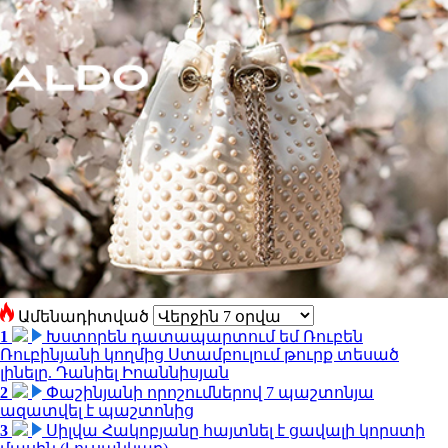
Ամենադիտված
1
Խստորեն դատապարտում եմ Ռուբեն
Ռուբինյանի կողմից Ստամբուլում թուրք տեսած
լինելը. Դանիել Իոաննիսյան
2
Փաշինյանի որոշումներով 7 պաշտոնյա
ազատվել է պաշտոնից
3
Սիլվա Հակոբյանը հայտնել է ցավալի կորստի