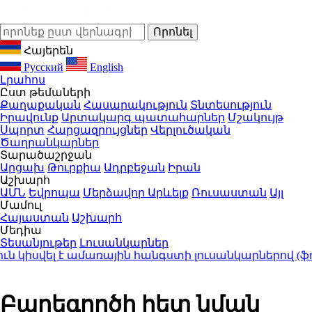
Հայերեն
Русский
English
Լրահոս
Ըստ թեմաների
Քաղաքական
Հասարակություն
Տնտեսություն
Իրավունք
Արտակարգ պատահարներ
Մշակույթ
Սպորտ
Հարցազրույցներ
Վերլուծական
Ծաղրանկարներ
Տարածաշրջան
Արցախ
Թուրքիա
Ադրբեջան
Իրան
Աշխարհ
ԱՄՆ
Եվրոպա
Մերձավոր Արևելք
Ռուսաստան
Այլ
Մամուլ
Հայաստան
Աշխարհ
Մեդիա
Տեսանյութեր
Լուսանկարներ
 կիսվել է ամառային հանգստի լուսանկարներով (ֆոտ
Բարեգործի հետ նման