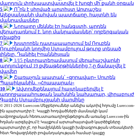
մարդուն փոխպատվաստվել է խոզի մի քանի օրգան
5
Ո՞րն է սիրված արտիստ Արտաշես
Ալեքսանյանի մահվան պատճառը. հայտնի են
մանրամասներ
6
Նորայրը մեկնել էր հանգստի, արդեն
վերադառնում է. նոր մանրամասներ՝ ողբերգական
դեպքից
7
Խստորեն դատապարտում եմ Ռուբեն
Ռուբինյանի կողմից Ստամբուլում թուրք տեսած
լինելը. Դանիել Իոաննիսյան
8
1/15 ընտրատեղամասում վերահաշվարկի
արդյունքում 19 քվեաթերթիկներից 7-ը ճանաչվել է
վավեր
9
Շառաչուն ապտակ՝ «զորավար» Սուրեն
Պապիկյանին․ «Հրապարակ»
10
Ավտոմեքենայում հայտնաբերվել է
առողջապահության նախկին նախարար, վիրաբույժ
Գագիկ Ստամբուլցյանի մարմինը
© 2011-2026 Lurer.com Մեջբերումներ անելիս ակտիվ հղումը Lurer.com-
ին պարտադիր է: Կայքի հոդվածների մասնակի կամ
ամբողջական հեռուստառադիոընթերցումն առանց Lurer.com-ին
հղման արգելվում է:Կայքում արտահայտված կարծիքները
պարտադիր չէ, որ համընկնեն կայքի խմբագրության տեսակետի
հետ:Գովազդների բովանդակության համար կայքը