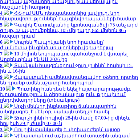
դարձավ աշխարհի առաջնության մեդալային
հաշվարկի հաղթող
4
ՀՀ-ում ԱՄՆ դեսպանատնից լավ լուր․ նոր
հնարավորություններ՝ հայ զինվորականների համար
5
Գագիկ Ծառուկյանից կբռնագանձվի 75 անշարժ
գույք, 42 ավտոմեքենա, 105 միլիարդ 865 միլիոն 865
հազար դրամ
6
Սուրեն Պապիկյանի նոր հրամանը՝
ժամկետային զինծառայողների վերաբերյալ
7
10 միլիոն երկրպագու պահանջում է վտարել
Արգենտինային ԱԱ-2026-ից
8
Տասնյակ հասցեներում ջուր չի լինի՝ հուլիսի 15-
ին և 16-ին
9
Հայաստանի ամենավտանգավոր օձերը. որտեղ
են դրանք ամենաշատը հանդիպում
10
Պուտինը հանդես է եկել հայտարարությամբ.
Խուզարկություն և ձերբակալություն․ թիրախում՝
ընդդիմադիրները (տեսանյութ)
1
Սոչի մեկնող ինքնաթիռը ճանապարհին
անցկացրել է մեկ օր, սակայն տեղ չի հասել
2
Ջուր չի լինի հուլիսի 28-ին ժամը 07.00-ից մինչև
հուլիսի 29-ը ժամը 07.00-ն
3
Ռուբլին թանկացել է․ փոխարժեքն՝ այսօր
4
Չինաստանում աշխարհում առաջին անգամ