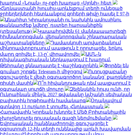
խաղում «Նոան» ոչ-ոքի խաղաց «Սյոնի» հետ
Հնդկաստանի հյուսիս-արևելքում տեղի ունեցած
ջրհեղեղների հետևանքով զոհերի թիվը հասել է 97-ի
Անահիտ Կիրակոսյանի ու նախկին ամուսինու
թանկարժեք նվերը՝ դստեր հարսանիքին
(տեսանյութ)
Կապահովվեն 61 մանկապարտեզի
հիմնանորոգման, վերանորոգման շինարարական
աշխատանքները
Դամասկոսի արվարձանում
միկրոավտոբուսում պայթյուն է որոտացել․ երկու
մարդ զոհվել է, 13-ը՝ վիրավորվել
ԱՄՆ-ն
դիվանագիտական ներկայացում է խաղում.
Թեհրանը քննադատել է Վաշինգտոնին
Փորձել են
գումար շորթել Telegram-ի միջոցով
Ուռուցքաբանը
զգուշացրել է վեյփ օգտագործող կանանց՝ քաղցկեղի
ռիսկի մասին
Ո՞ր հիվանդության դեմ պայքարում է
օգտակար սուրճի մրուրը
Զելենսկին հույս ունի, որ
Ուկրաինան մինչև 2027 թվականը կմշակի սեփական
բալիստիկ հրթիռային համակարգ
Օդանավում
գտնվող 13 ուղևոր է տուժել. Հնդկաստան
Հարավային Կորեան խնդրել է Մեծ Բրիտանիային
չխոչընդոտել ռուսական գազի ներմուծմանը
Եվրոպական հանձնաժողովը զգուշացրել է
օգոստոսի 12-ին տեղի ունենալիք արևի խավարման
էլեկտրաէներգիայի արտադրության վրա