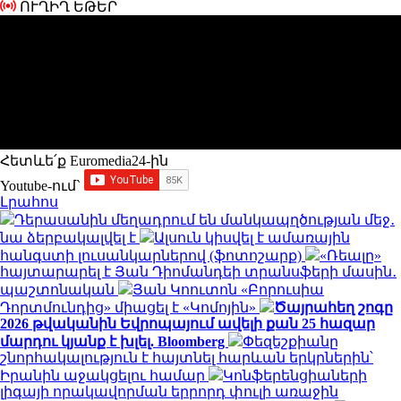
ՈՒՂԻՂ ԵԹԵՐ
Հետևե՛ք Euromedia24-ին
Youtube-ում`
Լրահոս
Դերասանին մեղադրում են մանկապղծության մեջ․
նա ձերբակալվել է
Ալսուն կիսվել է ամառային
հանգստի լուսանկարներով (ֆոտոշարք)
«Ռեալը»
հայտարարել է Յան Դիոմանդեի տրանսֆերի մասին․
պաշտոնական
Յան Կոուտոն «Բորուսիա
Դորտմունդից» միացել է «Կոմոյին»
Ծայրահեղ շոգը
2026 թվականին Եվրոպայում ավելի քան 25 հազար
մարդու կյանք է խլել. Bloomberg
Փեզեշքիանը
շնորհակալություն է հայտնել հարևան երկրներին՝
Իրանին աջակցելու համար
Կոնֆերենցիաների
լիգայի որակավորման երրորդ փուլի առաջին