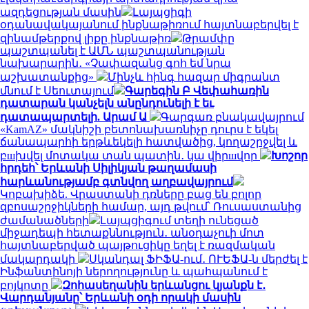
ազդեցության մասին
Լայպցիգի
օդանավակայանում ինքնաթիռում հայտնաբերվել է
զինամթերքով լիքը ինքնաթիռ
Թրամփը
պաշտպանել է ԱՄՆ պաշտպանության
նախարարին․ «Չափազանց գոհ եմ նրա
աշխատանքից»
Մինչև հինգ հազար միգրանտ
մնում է Սեուտայում
Գարեգին Բ Վեփահառին
դատարան կանչելն անընդունելի է եւ
դատապարտելի. Արամ Ա
Գարգառ բնակավայրում
«KamAZ» մակնիշի բետոնախառնիչը դուրս է եկել
ճանապարհի երթևեկելի հատվածից, կողաշրջվել և
բшխվել մոտակա տան պատին․ կա վիրшվոր
Խոշոր
հրդեհ՝ Երևանի Սիլիկյան թաղամասի
հարևանությամբ գտնվող աղբավայրում
Կոբախիձե. Վրաստանի դռները բաց են բոլոր
զբոսաշրջիկների համար, այդ թվում՝ Ռուսաստանից
ժամանածների
Լայպցիգում տեղի ունեցած
միջադեպի հետաքննություն․ անօդաչուի մոտ
հայտնաբերված պայթուցիկը եղել է ռազմական
մակարդակի
Սկանդալ ՖԻՖԱ-ում․ ՈՒԵՖԱ-ն մերժել է
Ինֆանտինոյի ներողությունը և պահպանում է
բոյկոտը
Զոհասեղանին երևանցու կյանքն է․
Վարդանյանը՝ Երևանի օդի որակի մասին