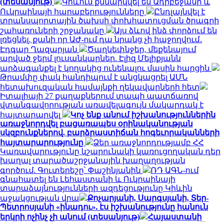
(տեսանյութ)
Կիևում քննարկվել են Ադրբեջանի և
Ուկրաինայի հարաբերությունները
Ընդլայնվել է
տրանսպորտային ծախսի փոխհատուցման ծրագրի
շահառուների շրջանակը
Այս ձևով ինձ փորձում են
լռեցնել, քանի որ ԱԺ-ում դա նրանց չի հաջողվում․
Էդգար Ղազարյան
Ծաղկեփնջեր, մեքենայում
արված ջերմ լուսանկարներ. Էլիզ Մելիքյանն
արձագանքել է կողակից ունենալու մասին հարցին
Թրամփը փակ հանդիպում է անցկացրել ԱՄՆ
հետախուզական համայնքի ղեկավարների հետ
Իտալիայի 27 քաղաքներում տապի պատճառով
վտանգավորության առավելագույն մակարդակ է
հայտարարվել
Կոչ ենք անում իշխանություններին
առաջնորդվել բացառապես օրինականության
սկզբունքներով. բարձրաստիճան հոգեւորականների
հայտարարությունը
Ձեր առաջնորդությամբ ՀՀ
Կառավարությունը կշարունակի կառուցողական դեր
խաղալ տարածաշրջանային խաղաղության
գործում. Գուտերեշը՝ Փաշինյանին
ՌԴ ԱԳՆ-ում
գնահատել են Լեհաստանի և Ուկրաինայի
տարաձայնությունների ազդեցությունը Կիևին
աջակցության վրա
Քոչարյանի, Սարգսյանի, Տեր-
Պետրոսյանի «ինադու». էս իշխանությունը հանուն
երկրի ոչինչ չի անում (տեսանյութ)
Հայաստանի