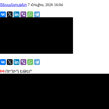
Տեսանյութեր
7 Հուլիս, 2026 16:04
ՈՒՂԻՂ ԵԹԵՐ