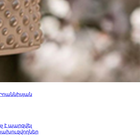
 Իոաննիսյան
նչ է պարզվել
ետախուզվողներ