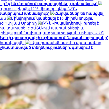
․ ի՞նչ են մտածում քաղաքացիները (տեսանյութ)
դուրս է բերվել 1293 միավոր զենք․ ՆԳՆ
զմակերպում (տեսանյութ)
Հարվածներ են հասցվել
յան
Մինվոդիում կասեցվել է 16 միլիոն ռուբլու
ծ Ուիլյամ Օրբիթը
ՌԴ-ն «Իսկանդերով» խոցել է
հայտարարել է ԵԱՏՄ-ում ապրանքների և
հաբեկչության նախապատրաստության 1 դեպք. ԱԱԾ
Երևի փոստը լավ չի աշխատում․ Նաթան սրբազանը՝
է հատկացվել
«Արարատցեմենտ»-ին պատկանող
չհաստատված տեղեկությունների, գտնվում է