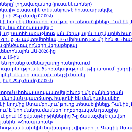
երը՝ լողավազանից (լուսանկարներ)
որկայի» բացառիկ տեսանյութ է հրապարակվել
ւլիսի 29-ը ժամը 07.00-ն
 կողմից Ստամբուլում թուրք տեսած լինելը. Դանիել
ջ․ նա ձերբակալվել է
աշխարհի առաջնության մեդալային հաշվարկի հաղ
ւյք, 42 ավտոմեքենա, 105 միլիարդ 865 միլիոն 865 հ
 զինծառայողների վերաբերյալ
ենտինային ԱԱ-2026-ից
 և 16-ին
 են դրանք ամենաշատը հանդիպում
ւզարկություն և ձերբակալություն․ թիրախում՝ ընդդ
լ է մեկ օր, սակայն տեղ չի հասել
ւլիսի 29-ը ժամը 07.00-ն
րդուն փոխպատվաստվել է խոզի մի քանի օրգան
նի մահվան պատճառը. հայտնի են մանրամասներ
 կողմից Ստամբուլում թուրք տեսած լինելը. Դանիել
ում է. նոր մանրամասներ՝ ողբերգական դեպքից
քում 19 քվեաթերթիկներից 7-ը ճանաչվել է վավեր
կյանին․ «Հրապարակ»
հության նախկին նախարար, վիրաբույժ Գագիկ Ստամ