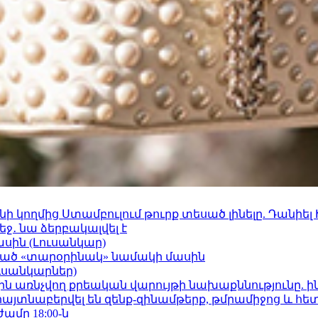
 կողմից Ստամբուլում թուրք տեսած լինելը. Դանիել
ջ․ նա ձերբակալվել է
ասին (Լուսանկար)
ացած «տարօրինակ» նամակի մասին
ւսանկարներ)
ո»-ին առնչվող քրեական վարույթի նախաքննությունը. ի
 հայտնաբերվել են զենք-զինամթերք, թմրամիջոց և հ
ժամը 18:00-ն