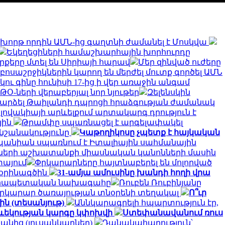
խորթ որդին ԱՄՆ-ից գաղտնի ժամանել է Մոսկվա
Եկեղեցիների համաշխարհային խորհուրդը
 զորքերը մտել են Սիրիայի հարավ
Մեր զինված ուժերը
զբոսաշրջիկներին կարող են մերժել մուտք գործել ԱՄՆ
կու գինը հունիսի 17-ից ի վեր առաջին անգամ
Օ-ների վերաբերյալ նոր նյութեր
Զելենսկին
դարձել Թաիլանդի դպրոցի հրաձգության ժամանակ
լովակիայի արևելքում արտակարգ դրություն է
յին
Թրամփը սպառնացել է արգելափակել
 նշանակությունը
Կաթողիկոսը չպետք է հայկական
 Իսպանիան սպառնում է Իտալիային սահմանային
յսների աշխատանքի միասնական կանոնների մասին
տայում
Փրկարարները հայտնաբերել են մոլորված
 օրինագծին
31-ամյա ամուսինը խանդի հողի վրա
անրապետական ​​նախագահը
Ռուբեն Ռուբինյանը
 Փրկարար ծառայության տնօրենի տեղակալ
Ո՞ւր
ին (տեսանյութ)
Աննկարագրելի հպարտություն էր,
թևեկության կարգը կփոխվի
Ստեփանավանում ռուս
անից (լուսանկարներ)
Դանակահարություն՝