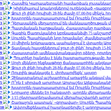
9
Հասմիկ Կարապետյանի համարձակ լուսանկարն
10
Կիլիկիայում կրակոցներով ուղեկցված «ռազբ
1
Ջուր չի լինի հուլիսի 28-ին ժամը 07.00-ից մինչև հո
2
Խստորեն դատապարտում եմ Ռուբեն Ռուբինյանի
3
Դերասանին մեղադրում են մանկապղծության մե
4
Պատմական հաղթանակ․ Հայաստանը դարձավ 
5
Գագիկ Ծառուկյանից կբռնագանձվի 75 անշարժ գո
6
Սուրեն Պապիկյանի նոր հրամանը՝ ժամկետային
7
10 միլիոն երկրպագու պահանջում է վտարել Արգ
8
Տասնյակ հասցեներում ջուր չի լինի՝ հուլիսի 15-ին
9
Հայաստանի ամենավտանգավոր օձերը. որտեղ
10
Պուտինը հանդես է եկել հայտարարությամբ. Խո
1
Սոչի մեկնող ինքնաթիռը ճանապարհին անցկացրե
2
Ջուր չի լինի հուլիսի 28-ին ժամը 07.00-ից մինչև հո
3
Ռուբլին թանկացել է․ փոխարժեքն՝ այսօր
4
Չինաստանում աշխարհում առաջին անգամ մա
5
Ո՞րն է սիրված արտիստ Արտաշես Ալեքսանյա
6
Խստորեն դատապարտում եմ Ռուբեն Ռուբինյանի
7
Նորայրը մեկնել էր հանգստի, արդեն վերադառն
8
1/15 ընտրատեղամասում վերահաշվարկի արդյուն
9
Շառաչուն ապտակ՝ «զորավար» Սուրեն Պապի
10
Ավտոմեքենայում հայտնաբերվել է առողջապա