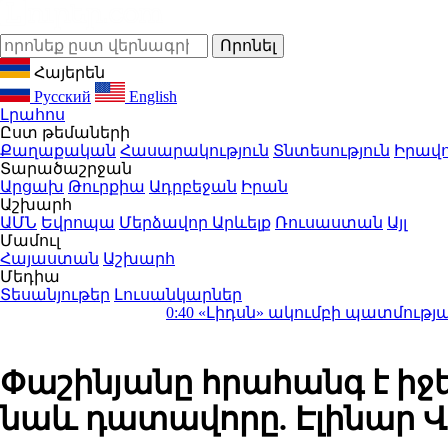
Հայերեն
Русский
English
Լրահոս
Ըստ թեմաների
Քաղաքական
Հասարակություն
Տնտեսություն
Իրավո
Տարածաշրջան
Արցախ
Թուրքիա
Ադրբեջան
Իրան
Աշխարհ
ԱՄՆ
Եվրոպա
Մերձավոր Արևելք
Ռուսաստան
Այլ
Մամուլ
Հայաստան
Աշխարհ
Մեդիա
Տեսանյութեր
Լուսանկարներ
0:40
«Լիդսն» ակումբի պատմության ամեն
Փաշինյանը հրահանգ է իջ
նաև դատավորը. Էլինար Վ