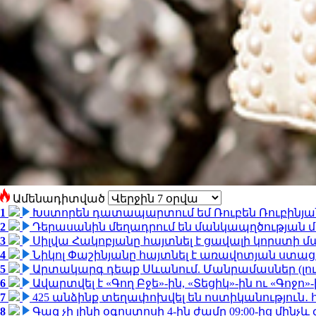
Ամենադիտված
1
Խստորեն դատապարտում եմ Ռուբեն Ռուբինյանի
2
Դերասանին մեղադրում են մանկապղծության մե
3
Սիլվա Հակոբյանը հայտնել է ցավալի կորստի մ
4
Նիկոլ Փաշինյանը հայտնել է առավոտյան ստ
5
Արտակարգ դեպք Սևանում. Մանրամասներ (լո
6
Ավարտվել է «Գող Բջե»-ին, «Տեցիկ»-ին ու «Գոջ
7
425 անձինք տեղափոխվել են ոստիկանություն․
8
Գազ չի լինի օգոստոսի 4-ին ժամը 09:00-ից մինչև 