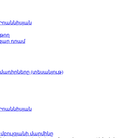
 Իոաննիսյան
թող
ազար դրամ
իմադիրները (տեսանյութ)
 Իոաննիսյան
բուլցյանի մարմինը