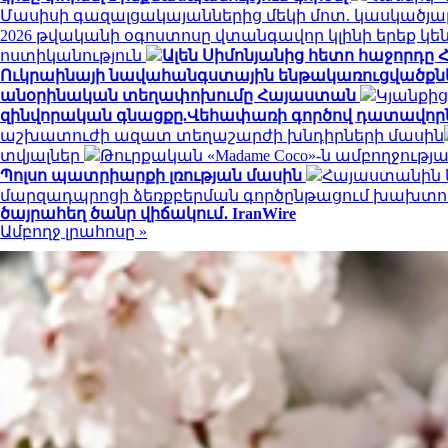
Մասիսի գազալցակայաններից մեկի մոտ. կասկածյալ
2026 թվականի օգոստոսը վտանգավոր կլինի երեք 
ոստիկանություն
Ալեն Սիմոնյանից հետո հաջորդը Հ
Ուկրաինայի նավահանգստային ենթակառուցվածքնե
անօրինական տեղափոխումը Հայաստան
Կյանքից
զինվորական գնացքը.Վեհափառի գործով դատավորն
աշխատուժի ազատ տեղաշարժի խնդիրների մասին
տվյալներ
Թուրքական «Madame Coco»-ն ամբողջութ
Պոլսո պատրիարքի լռության մասին
Հայաստանին և
մարզադպրոցի ձեռքբերման գործընթացում խախտու
ծայրահեղ ծանր վիճակում․ IranWire
Ամբողջ լրահոսը »