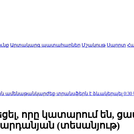
ւնք
Արտակարգ պատահարներ
Մշակույթ
Սպորտ
Հա
աթանկարժեք տրանսֆերն է ձևակերպել
0:30
Արմեն Ջի
եցել, որը կատարում են, 
արդանյան (տեսանյութ)