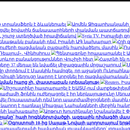
 տրանսֆերն է ձևակերպել
Արմեն Ջիգարխանյանի 
լցվել ծովային ճանապարհների փակման պատճառով
 շուրջ ստեղծված իրավիճակով
Syria TV. Իսրայելի
 ամենաթանկ բանակի դեմ. Իրանի ԱԳ նախարար
Հղի 
 ուժերի ռազմական բազային հարվածելու մասին
Ոս
Ռեալում»․ Վինիսիուս
Պենտագոնը հրապարակել է ԱԹ
րևոր բանակցություններ Վուչիչի հետ
Հայտնի են 
ները 37 մեդալ են նվաճել միջազգային մրցաշարում
Ս
վը փորձում է Մասկին համոզել, որ աջակցի Ուկրաինա
րմուզի նեղուցը կարող է կորցնել իր ռազմավարական
կման հարց չի․ փաստաբան (տեսանյութ)
Reuters.
Միշուստինը հայտարարել է ԵԱՏՄ-ում մարքեթփլե
ժամի ֆոնին ուժեղացրել է իր ներկայությունը Սեու
տվել Ռուսաստանի դեմ նոր պատժամիջոցների մասին
ր կարող է դառնալ Միացյալ Նահանգների վերջին հ
րանի նախագահը
Արթուր Խուդինյանը նշանակվել է
անը՝ հայի հոգեկերտվածքի, ազգային դիմագծի մաս
ան
Օգոստոսի 10-ից Սայաթ-Նովայի պողոտայում եր
Կարապետյանի համարձակ լուսանկարները՝ լողավազ