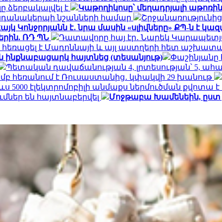
ը ձերբակալվել է
Կաթողիկոսը՝ մեղադրյալի աթոռին
կենդանակերպի նշանների համար
Շրջանառությունից 
այկ Կոնջորյանն է․ նրա մասին «սլիվները» ՔՊ-ն է կա
րին. ՌԴ ՊՆ
Դատավորը հայ էր․ Նարեկ Կարապետ
 հեռացել է Մադոննայի և այլ աստղերի հետ աշխատա
 ինքնաբացարկ հայտնեց (տեսանյութ)
Փաշինյանը 
Պետական դավաճանության 4, լրտեսության՝ 5, ա
յամբ հեռանում է Ռուսաստանից․ կփակվի 29 խանութ
ս 5000 էլեկտրոմոբիլի անմաքս ներմուծման քվոտա 
մներ են հայտնաբերվել
Մոջթաբա Խամենեին, ըստ 