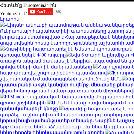
Հետևե՛ք Euromedia24-ին
Youtube-ում`
Լրահոս
«Լիդսն» ակումբի պատմության ամենաթանկարժեք
Ուկրաինայի հացահատիկի պահեստները կարող են 
խորապես մտահոգված է Հայ առաքելական եկեղեցու
ցույց տվեցին իրենց կարողությունները աշխարհի
Հութիները հայտարարել են Եմենում պրոսաուդյան
գերազանցել է 4400 դոլարը
Եվս 6 տարի և ընդմիշտ «
առաջին անգամ ժամանել է Սերբիա․ սպասվում են կա
զոհվածների մասին մանրամասները
Հայ ուշուիստ
հայտարարվել շոգի ալիքների պատճառով
Ֆյոդորո
շվեյցարական ժամացույցների ներմուծումը ԱՄՆ
Հո
դատարանի առջև կանգնի ու վե՛րջ, մնացածը քննար
վերահսկողության համար պատասխան միջոցներով
El Mundo. Իսպանական նավատորմը միգրացիոն ճգնա
զբոսաշրջիկներին
ԱՄՆ Սենատը հավանություն է 
դանակահարել է կնոջը
Թրամփը հայտարարել է, ո
դարձել է աշխարհի ամենաերիտասարդ խորհրդա
կորավ հայի պահանջատեր տեսակը․ Կարինե Նալչաջյ
երբ Բաքվում հնչեց ՀՀ օրհներգը․ Ժաննա Անդրեասյ
կինը փորձել է ինքնասպանություն գործել
Հասմիկ 