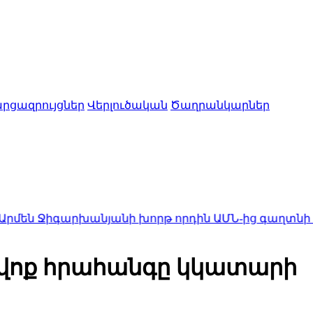
րցազրույցներ
Վերլուծական
Ծաղրանկարներ
գարխանյանի խորթ որդին ԱՄՆ-ից գաղտնի ժամանել
ցավոք հրահանգը կկատարի