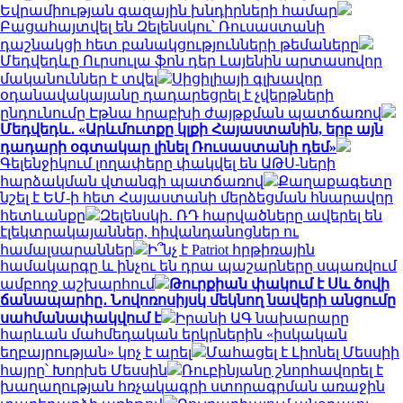
Եվրամիության գազային խնդիրների համար
Բացահայտվել են Զելենսկու՝ Ռուսաստանի
դաշնակցի հետ բանակցությունների թեմաները
Մեդվեդևը Ուրսուլա ֆոն դեր Լայենին արտասովոր
մականուններ է տվել
Սիցիլիայի գլխավոր
օդանավակայանը դադարեցրել է չվերթների
ընդունումը Էթնա հրաբխի ժայթքման պատճառով
Մեդվեդև․ «Արևմուտքը կլքի Հայաստանին, երբ այն
դադարի օգտակար լինել Ռուսաստանի դեմ»
Գելենջիկում լողափերը փակվել են ԱԹՍ-ների
հարձակման վտանգի պատճառով
Քաղաքագետը
նշել է ԵՄ-ի հետ Հայաստանի մերձեցման հնարավոր
հետևանքը
Զելենսկի․ ՌԴ հարվածները ավերել են
էլեկտրակայաններ, հիվանդանոցներ ու
համալսարաններ
Ի՞նչ է Patriot հրթիռային
համակարգը և ինչու են դրա պաշարները սպառվում
ամբողջ աշխարհում
Թուրքիան փակում է Սև ծովի
ճանապարհը․ Նովոռոսիյսկ մեկնող նավերի անցումը
սահմանափակվում է
Իրանի ԱԳ նախարարը
հարևան մահմեդական երկրներին «իսկական
եղբայրության» կոչ է արել
Մահացել է Լիոնել Մեսսիի
հայրը՝ Խորխե Մեսսին
Ռուբինյանը շնորհավորել է
խաղաղության հռչակագրի ստորագրման առաջին