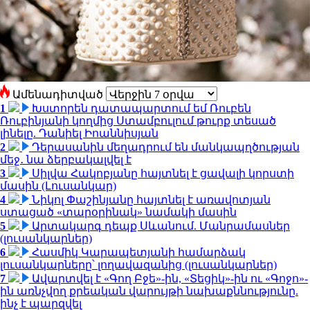
Ամենադիտված
1
Խստորեն դատապարտում եմ Ռուբեն
Ռուբինյանի կողմից Ստամբուլում թուրք տեսած
լինելը. Դանիել Իոաննիսյան
2
Դերասանին մեղադրում են մանկապղծության
մեջ․ նա ձերբակալվել է
3
Սիլվա Հակոբյանը հայտնել է ցավալի կորստի
մասին (Լուսանկար)
4
Նիկոլ Փաշինյանը հայտնել է առավոտյան
ստացած «տարօրինակ» նամակի մասին
5
Արտակարգ դեպք Սևանում. Մանրամասներ
(լուսանկարներ)
6
Հասմիկ Կարապետյանի համարձակ
լուսանկարները՝ լողավազանից (լուսանկարներ)
7
Ավարտվել է «Գող Բջե»-ին, «Տեցիկ»-ին ու «Գոջո»-
ին առնչվող քրեական վարույթի նախաքննությունը.
ինչ է պարզվել