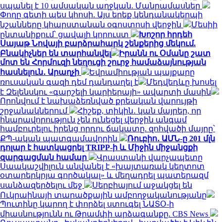
սպանել է 10 ամսական աղջկան. Մանրամասներ
Փողը գետի պես կհոսի. Այս երեք կենդանակերպի
նշանները կհարստանան օգոստոսի վերջին
Մեսիի
ընտանիքում՝ ցավալի կորուստ
Խոշոր հրդեհ
Սայաթ Նովայի բարձրահարկ շենքերից մեկում.
Բնակիչներ են տարհանվել
Իրանն ու Օմանը շատ
մոտ են Հորմուզի նեղուցի շուրջ համաձայնության
հասնելուն․ Արաղչի
Եվրամիության պայքարը
ռուսական գազի դեմ դանդաղել է
Մեդվեդևը խոսել
է Զելենսկու «գարշելի կարիերայի» ավարտի մասին
Որոնվում է նախաձեռնված քրեական վարույթի
շրջանակներում
Հիշեք, տիկին․ կան մայրեր, որ
հնարավորություն չեն ունեցել վերջին անգամ
համբուրելու իրենց որդու ճակատը. զոհվածի մայրը՝
ՔՊ-ական պատգամավորին
Ռուբիո․ ԱՄՆ-ը 201 մլն
դոլար է հատկացրել TRIPP-ի և Միջին միջանցքի
զարգացման համար
Վրաստանի վարչապետը
Սաակաշվիլուն անվանել է «խայտառակ կեղտոտ
օտարերկրյա գործակալ» և մեղադրել պատերազմ
սանձազերծելու մեջ
Սերբիայում աջակցել են
Ուկրաինայի տարածքային ամբողջականությանը
Պուտինը կարող է փորձել ստուգել ՆԱՏՕ-ի
միասնությունն ու Թրամփի արձագանքը. CBS News