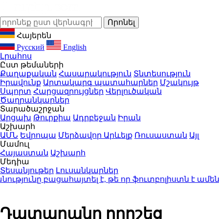
Հայերեն
Русский
English
Լրահոս
Ըստ թեմաների
Քաղաքական
Հասարակություն
Տնտեսություն
Իրավունք
Արտակարգ պատահարներ
Մշակույթ
Սպորտ
Հարցազրույցներ
Վերլուծական
Ծաղրանկարներ
Տարածաշրջան
Արցախ
Թուրքիա
Ադրբեջան
Իրան
Աշխարհ
ԱՄՆ
Եվրոպա
Մերձավոր Արևելք
Ռուսաստան
Այլ
Մամուլ
Հայաստան
Աշխարհ
Մեդիա
Տեսանյութեր
Լուսանկարներ
թյունը բացահայտել է, թե որ ֆուտբոլիստն է ամեն
Դատարանը որոշեց