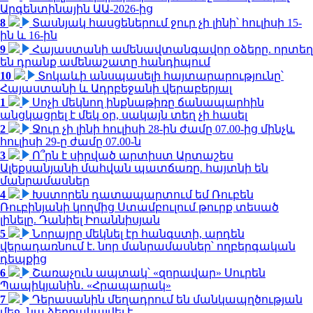
Արգենտինային ԱԱ-2026-ից
8
Տասնյակ հասցեներում ջուր չի լինի՝ հուլիսի 15-
ին և 16-ին
9
Հայաստանի ամենավտանգավոր օձերը. որտեղ
են դրանք ամենաշատը հանդիպում
10
Տոկաևի անսպասելի հայտարարությունը՝
Հայաստանի և Ադրբեջանի վերաբերյալ
1
Սոչի մեկնող ինքնաթիռը ճանապարհին
անցկացրել է մեկ օր, սակայն տեղ չի հասել
2
Ջուր չի լինի հուլիսի 28-ին ժամը 07.00-ից մինչև
հուլիսի 29-ը ժամը 07.00-ն
3
Ո՞րն է սիրված արտիստ Արտաշես
Ալեքսանյանի մահվան պատճառը. հայտնի են
մանրամասներ
4
Խստորեն դատապարտում եմ Ռուբեն
Ռուբինյանի կողմից Ստամբուլում թուրք տեսած
լինելը. Դանիել Իոաննիսյան
5
Նորայրը մեկնել էր հանգստի, արդեն
վերադառնում է. նոր մանրամասներ՝ ողբերգական
դեպքից
6
Շառաչուն ապտակ՝ «զորավար» Սուրեն
Պապիկյանին․ «Հրապարակ»
7
Դերասանին մեղադրում են մանկապղծության
մեջ․ նա ձերբակալվել է