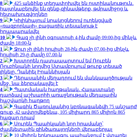
8
425 անձինք տեղափոխվել են ոստիկանություն․
հայտնաբերվել են զենք-զինամթերք, թմրամիջոց և
հետախուզվողներ
9
Կիլիկիայում կրակոցներով ուղեկցված
«ռազբորկայի» բացառիկ տեսանյութ է
հրապարակվել
10
Գազ չի լինի օգոստոսի 4-ին ժամը 09:00-ից մինչև
ժամը 18:00-ն
1
Ջուր չի լինի հուլիսի 28-ին ժամը 07.00-ից մինչև
հուլիսի 29-ը ժամը 07.00-ն
2
Խստորեն դատապարտում եմ Ռուբեն
Ռուբինյանի կողմից Ստամբուլում թուրք տեսած
լինելը. Դանիել Իոաննիսյան
3
Դերասանին մեղադրում են մանկապղծության
մեջ․ նա ձերբակալվել է
4
Պատմական հաղթանակ․ Հայաստանը
դարձավ աշխարհի առաջնության մեդալային
հաշվարկի հաղթող
5
Գագիկ Ծառուկյանից կբռնագանձվի 75 անշարժ
գույք, 42 ավտոմեքենա, 105 միլիարդ 865 միլիոն 865
հազար դրամ
6
Սուրեն Պապիկյանի նոր հրամանը՝
ժամկետային զինծառայողների վերաբերյալ
7
10 միլիոն երկրպագու պահանջում է վտարել