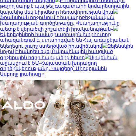
տարեդարձի առիթով
Բուլղարիայում անօդաչու
թռչող սարք է պայթել գազատարի կոմպրեսորային
կայանից մեկ կիլոմետր հեռավորության վրա
Ֆրանսիան ողջունում է հայ-ադրբեջանական
խաղաղության գործընթացը․ «Խաղաղությունը
պետք է վերածվի շոշափելի իրականության»
Եկեղեցիների համաշխարհային խորհուրդը
ահազանգում է․ մտահոգված են Հայ առաքելական
եկեղեցու շուրջ ստեղծված իրավիճակով
Զելենսկին
կոչով է հանդես եկել Ուկրաինային հասցված
գիշերային հզոր հարվածից հետո
Սլովենիան
աջակցում է ԵՄ-Հայաստան խորացող
գործընկերությանը․ Կայզերը՝ Միրզոյանին
Ամբողջ լրահոսը »