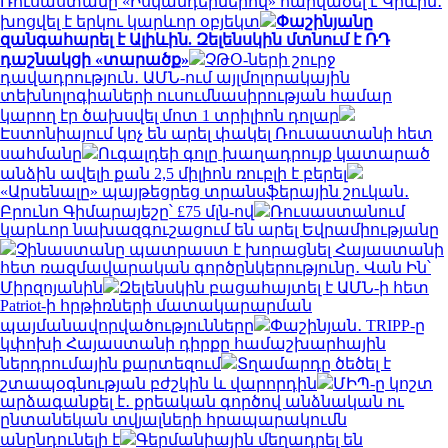
Ռուսաստանը «Իսկանդերներով» հարվածել է Կիևին․
խոցվել է երկու կարևոր օբյեկտ
Փաշինյանը
զանգահարել է Ալիևին. Զելենսկին մտնում է ՌԴ
դաշնակցի «տարածք»
ՉԹՕ-ների շուրջ
դավադրություն․ ԱՄՆ-ում այլմոլորակային
տեխնոլոգիաների ուսումնասիրության համար
կարող էր ծախսվել մոտ 1 տրիլիոն դոլար
Էստոնիայում կոչ են արել փակել Ռուսաստանի հետ
սահմանը
Ուգալդեի գոլը խաղադրույք կատարած
անձին ավելի քան 2,5 միլիոն ռուբլի է բերել
«Արսենալը» պայթեցրեց տրանսֆերային շուկան․
Բրունո Գիմարայեշը՝ £75 մլն-ով
Ռուսաստանում
կարևոր նախազգուշացում են արել Եվրամիությանը
Չինաստանը պատրաստ է խորացնել Հայաստանի
հետ ռազմավարական գործընկերությունը․ Վան Ին՝
Միրզոյանին
Զելենսկին բացահայտել է ԱՄՆ-ի հետ
Patriot-ի հրթիռների մատակարարման
պայմանավորվածությունները
Փաշինյան․ TRIPP-ը
կփոխի Հայաստանի դիրքը համաշխարհային
ներդրումային քարտեզում
Տղամարդը ծեծել է
շտապօգնության բժշկին և վարորդին
ՄԻՊ-ը կոշտ
արձագանքել է․ քրեական գործով անձնական ու
ընտանեկան տվյալների հրապարակումն
անընդունելի է
Գերմանիային մեղադրել են