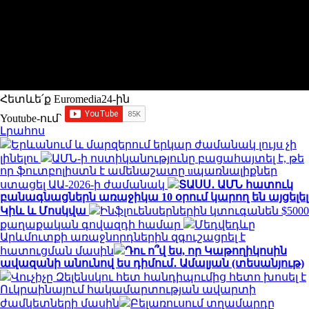
Հետևե՛ք Euromedia24-ին
Youtube-ում`
Լրահոս
Երևանում և մարզերում երկար ժամանակ լույս չի
լինելու
ԱՄՆ-ի ոստիկանությունը բացահայտել է, թե
որ ֆուտբոլիստն է ամենաշատը uպառնալիքներ
ստացել ԱԱ-2026-ի ժամանակ
ՏԱՍՍ․ ԱՄՆ հատուկ
բանագնացներն առաջիկա 10 օրում կարող են այցելել
Կիև և Մոսկվա
Ինֆլուենսերներին կտուգանեն $5000
քաղաքական գովազդի համար
Մեդվեդևը
Արևմուտքի առաջնորդներին զգուշացրել է
հատուցման մասին
Դու ո՞վ ես, որ Կաթողիկոսին
ավազանի անունով ես դիմում․ Ամալյան (տեսանյութ)
Վուչիչը Զելենսկու հետ հանդիպումից հետո խոսել է
Ուկրաինայում հակամարտության ավարտի
ժամկետների մասին
Բելառուսում տղամարդը