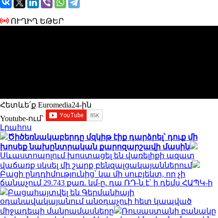
ՈՒՂԻՂ ԵԹԵՐ
Հետևե՛ք Euromedia24-ին
Youtube-ում`
Լրահոս
Ծիծեռնակաբերդը մզկիթ էիք դարձրել՝ դուք մի
խոսեք նախընտրական քարոզարշավի մասին
Սևաստոպոլում խոստացել են վառելիքի ազատ
վաճառք սկսել մի շարք բենզալցակայաններում
Բացի ընդդիմությունից՝ կա մի սուբյեկտ, որ չի
ճանաչում 29.743 քառ. կմ-ը. դա ՌԴ-ն է՝ ի դեմս ՀԱՊԿ-ի
Բացահայտվել են Գերմանիայի
օդանավակայանում անօդաչուի հետ կապված
միջադեպի մանրամասները
Ռուսաստանի բանակը