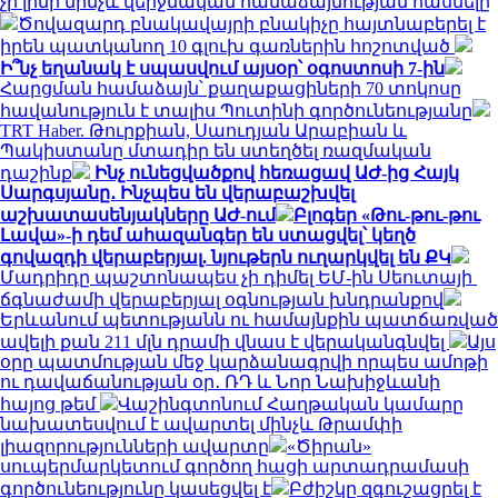
չի լինի մինչև վերջնական համաձայնության հասնելը
Ծովազարդ բնակավայրի բնակիչը հայտնաբերել է
իրեն պատկանող 10 գլուխ գառներին հոշոտված
Ի՞նչ եղանակ է սպասվում այսօր՝ օգոստոսի 7-ին
Հարցման համաձայն՝ քաղաքացիների 70 տոկոսը
հավանություն է տալիս Պուտինի գործունեությանը
TRT Haber. Թուրքիան, Սաուդյան Արաբիան և
Պակիստանը մտադիր են ստեղծել ռազմական
դաշինք
Ինչ ունեցվածքով հեռացավ ԱԺ-ից Հայկ
Սարգսյանը․ Ինչպես են վերաբաշխվել
աշխատասենյակները ԱԺ-ում
Բլոգեր «Թու-թու-թու
Լավա»-ի դեմ ահազանգեր են ստացվել՝ կեղծ
գովազդի վերաբերյալ. նյութերն ուղարկվել են ՔԿ
Մադրիդը պաշտոնապես չի դիմել ԵՄ-ին Սեուտայի ​​
ճգնաժամի վերաբերյալ օգնության խնդրանքով
Երևանում պետությանն ու համայնքին պատճառված
ավելի քան 211 մլն դրամի վնաս է վերականգնվել
Այս
օրը պատմության մեջ կարձանագրվի որպես ամոթի
ու դավաճանության օր․ ՌԴ և Նոր Նախիջևանի
հայոց թեմ
Վաշինգտոնում Հաղթական կամարը
նախատեսվում է ավարտել մինչև Թրամփի
լիազորությունների ավարտը
«Ծիրան»
սուպերմարկետում գործող հացի արտադրամասի
գործունեությունը կասեցվել է
Բժիշկը զգուշացրել է