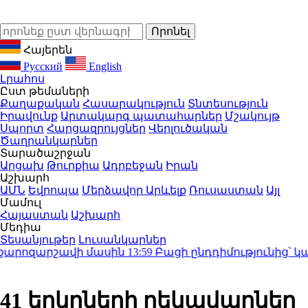
Հայերեն
Русский
English
Լրահոս
Ըստ թեմաների
Քաղաքական
Հասարակություն
Տնտեսություն
Իրավունք
Արտակարգ պատահարներ
Մշակույթ
Սպորտ
Հարցազրույցներ
Վերլուծական
Ծաղրանկարներ
Տարածաշրջան
Արցախ
Թուրքիա
Ադրբեջան
Իրան
Աշխարհ
ԱՄՆ
Եվրոպա
Մերձավոր Արևելք
Ռուսաստան
Այլ
Մամուլ
Հայաստան
Աշխարհ
Մեդիա
Տեսանյութեր
Լուսանկարներ
րոզարշավի մասին
13:59
Բացի ընդդիմությունից՝ կա մի ս
41 երկրների ղեկավարներ