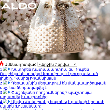
Ամենադիտված
1
Խստորեն դատապարտում եմ Ռուբեն
Ռուբինյանի կողմից Ստամբուլում թուրք տեսած
լինելը. Դանիել Իոաննիսյան
2
Դերասանին մեղադրում են մանկապղծության
մեջ․ նա ձերբակալվել է
3
Փաշինյանի որոշումներով 7 պաշտոնյա
ազատվել է պաշտոնից
4
Սիլվա Հակոբյանը հայտնել է ցավալի կորստի
մասին (Լուսանկար)