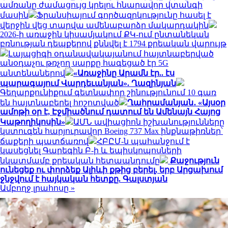
ամռանը ժամացույց կրելու հնարավոր վտանգի
մասին
Ֆրանսիայում գործազրկությունը հասել է
վերջին վեց տարվա ամենաբարձր մակարդակին
2026-ի առաջին կիսամյակում ՔԿ-ում ընտանեկան
բռնության դեպքերով քննվել է 1794 քրեական վարույթ
Լայպցիգի օդանավակայանում հայտնաբերված
անօդաչու թռչող սարքը հագեցած էր 5G
անտենաներով
«Առաջինը Արամն էր.. էս
պարագայում Վարդեւանյան». Ղազինյան
Գեղարքունիքում գետնափոր շինությունում 10 գառ
են հայտնաբերել հոշոտված
Ղահրամանյան․ «Այսօր
ամոթի օր է, Էջմիածնում դատում են Ամենայն Հայոց
Կաթողիկոսին»
ԱՄՆ ավիացիոն իշխանությունները
կստուգեն հարյուրավոր Boeing 737 Max ինքնաթիռներ՝
ճաքերի պատճառով
ՀԲԸՄ-ն պահանջում է
կասեցնել Գարեգին Բ-ի և եպիսկոպոսների
նկատմամբ քրեական հետապնդումը
Քաջություն
ունեցեք ու փորձեք Ալիևի քթից բերել, երբ Արցախում
ջնջվում է հայկական հետքը. Գալստյան
Ամբողջ լրահոսը »