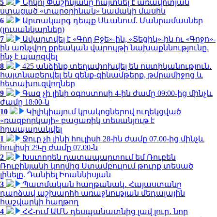
5
Նիկոլ Փաշինյանը հայտնել է առավոտյան
ստացած «տարօրինակ» նամակի մասին
6
Արտակարգ դեպք Սևանում. Մանրամասներ
(լուսանկարներ)
7
Ավարտվել է «Գող Բջե»-ին, «Տեցիկ»-ին ու «Գոջո»-
ին առնչվող քրեական վարույթի նախաքննությունը.
ինչ է պարզվել
8
425 անձինք տեղափոխվել են ոստիկանություն․
հայտնաբերվել են զենք-զինամթերք, թմրամիջոց և
հետախուզվողներ
9
Գազ չի լինի օգոստոսի 4-ին ժամը 09:00-ից մինչև
ժամը 18:00-ն
10
Կիլիկիայում կրակոցներով ուղեկցված
«ռազբորկայի» բացառիկ տեսանյութ է
հրապարակվել
1
Ջուր չի լինի հուլիսի 28-ին ժամը 07.00-ից մինչև
հուլիսի 29-ը ժամը 07.00-ն
2
Խստորեն դատապարտում եմ Ռուբեն
Ռուբինյանի կողմից Ստամբուլում թուրք տեսած
լինելը. Դանիել Իոաննիսյան
3
Պատմական հաղթանակ․ Հայաստանը
դարձավ աշխարհի առաջնության մեդալային
հաշվարկի հաղթող
4
ՀՀ-ում ԱՄՆ դեսպանատնից լավ լուր․ նոր