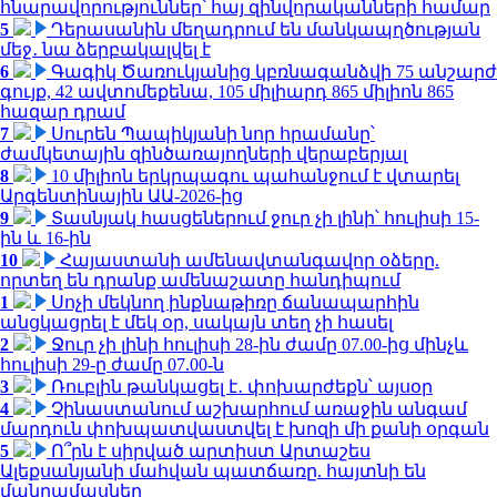
հնարավորություններ՝ հայ զինվորականների համար
5
Դերասանին մեղադրում են մանկապղծության
մեջ․ նա ձերբակալվել է
6
Գագիկ Ծառուկյանից կբռնագանձվի 75 անշարժ
գույք, 42 ավտոմեքենա, 105 միլիարդ 865 միլիոն 865
հազար դրամ
7
Սուրեն Պապիկյանի նոր հրամանը՝
ժամկետային զինծառայողների վերաբերյալ
8
10 միլիոն երկրպագու պահանջում է վտարել
Արգենտինային ԱԱ-2026-ից
9
Տասնյակ հասցեներում ջուր չի լինի՝ հուլիսի 15-
ին և 16-ին
10
Հայաստանի ամենավտանգավոր օձերը.
որտեղ են դրանք ամենաշատը հանդիպում
1
Սոչի մեկնող ինքնաթիռը ճանապարհին
անցկացրել է մեկ օր, սակայն տեղ չի հասել
2
Ջուր չի լինի հուլիսի 28-ին ժամը 07.00-ից մինչև
հուլիսի 29-ը ժամը 07.00-ն
3
Ռուբլին թանկացել է․ փոխարժեքն՝ այսօր
4
Չինաստանում աշխարհում առաջին անգամ
մարդուն փոխպատվաստվել է խոզի մի քանի օրգան
5
Ո՞րն է սիրված արտիստ Արտաշես
Ալեքսանյանի մահվան պատճառը. հայտնի են
մանրամասներ