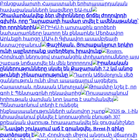
Բռնցքամարտի Հայաստանի երիտասարդական
հավաքականների կազմերը ԵԱ-ում
Չհամարձակվեք ձեր միլիոնները ճոճել ժողովրդի
գլխին, որը Ղարաբաղի համար տվել է ամենաթանկը՝
իր որդիներին
ԲՐԻԿՍ-ի արտաքին գործերի
նախարարները կարող են քննարկել Մերձավոր
Արևելքի հարցը ՄԱԿ-ի Գլխավոր ասամբլեայի
նստաշրջանում
Փաշինյան․ Յուրաքանչյուր երկիր
ունի այլընտրանք ստեղծելու իրավունք
Reuters.
Հորմուզի նեղուցով տարանցիկ փոխադրումները այս
շաբաթ կրճատվել են մեկ երրորդով
Իրանական
ընկերությունները սկսել են Քաջարանի 7.2 կմ-անոց
թունելի շինարարությունը
Դարոն Աճեմօղլուն մեծ
ցանկություն ունի մոտ ապագայում այցելելու
Հայաստան. դեսպան Մկրտչյան
Թրամփը նշել է, որ
գոհ է Պենտագոնի ղեկավարից
Ռուսաստանում
հղիության վարման նոր կարգ է սահմանվել
Պենտագոնում տեղի է ունեցել
ինքնասպանությունների անսովոր շարք
2026 թ. 1-ին
կիսամյակում քննվել է կոռուպցիոն բնույթի 307
քրեական վարույթ. հրապարակվել են ցուցանիշներ
Նավթի շուկայում աճ է գրանցվել․ Brent-ի գինը
բարձրացել է
AP. Հորմուզի միջով անցումը վճարովի