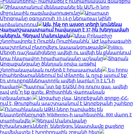
«Իսկանդերով» հարվածել է ուկրաինական գնացքին
Չինաստանում մեկնաբանել են ԱՄՆ-ի նոր
միջուկային ռազմավարությունը
Արարատ
Միրզոյանը օգոստոսի 10-14-ը ներառյալ կլինի
արձակուրդում
Այն, ինչ որ այսօր տեղի կունենա
Վաղարշապատաում հավասար է 37-ին խեղդամահ
անելուն. Գեղամ Մանուկյան
Անա Բրնաբիչը
շնորհավորել է Ռուբեն Ռուբինյանին՝ ԱԺ նախագահի
պաշտոնում ընտրվելու կապակցությամբ
Politico.
Մերցի դաշնակիցները ավելի ու ավելի են քննարկում
նրա հնարավոր հրաժարականը աշնանը
Տիգրան
Արզաքանցյանը ծննդյան օրվա առթիվ
շնորհակալական ուղերձ է հրապարակել
Ես հորս
դիահերձարաններում եմ փնտրել, և դուք ասում եք՝
էդ տուրբոգեներատորն ավելի կարևո՞ր է ԼՂ-ի
համար
Պատրա՞ստ եք ԵԱՏՄ-ից դուրս գալ, ավելի
լավ տե՞ղ եք գտել. Քրիստինե Վարդանյան
(տեսանյութ)
Արցախը չկա, Ադրբեջանի զորքը ՀՀ-
ում է, Թուրքիան պաշտպանում է Ադրբեջանի շահերը
Ուկրաինական ԱԹՍ-ները հարվածել են
Եկատերինբուրգի Wildberries-ի պահեստին․ 800 մարդ է
տարհանվել
Գեղամ Մանուկյանը
իշխանությունների՝ եկեղեցու նկատմամբ քայլերը
համեմատել է խորհրդային շրջանի հետ