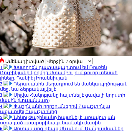
Ամենադիտված
1
Խստորեն դատապարտում եմ Ռուբեն
Ռուբինյանի կողմից Ստամբուլում թուրք տեսած
լինելը. Դանիել Իոաննիսյան
2
Դերասանին մեղադրում են մանկապղծության
մեջ․ նա ձերբակալվել է
3
Սիլվա Հակոբյանը հայտնել է ցավալի կորստի
մասին (Լուսանկար)
4
Փաշինյանի որոշումներով 7 պաշտոնյա
ազատվել է պաշտոնից
5
Նիկոլ Փաշինյանը հայտնել է առավոտյան
ստացած «տարօրինակ» նամակի մասին
6
Արտակարգ դեպք Սևանում. Մանրամասներ