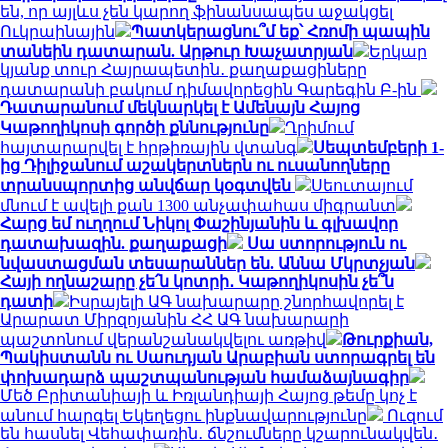
են, որ այլևս չեն կարող ֆինանսապես աջակցել
Ուկրաինային
Պատկերացնու՞մ եք՝ Հռոմի պապին
տանեին դատարան. Արթուր Խաչատրյան
Երկար
կյանք տուր Հայրապետին․ քաղաքացիները
դատարանի բակում դիմավորեցին Գարեգին Բ-ին
Դատարանում մեկնարկել է Ամենայն Հայոց
Կաթողիկոսի գործի քննությունը
Ղրիմում
հայտարարվել է հրթիռային վտանգ
Սեպտեմբերի 1-
ից Դիլիջանում աշակերտներն ու ուսանողները
տրանսպորտից անվճար կօգտվեն
Սեուտայում
մնում է ավելի քան 1300 անչափահաս միգրանտ
Հարց եմ ուղղում Նիկոլ Փաշինյանին և գլխավոր
դատախազին. քաղաքացի
Սա ստորություն ու
նվաստացման տեսարաններ են. Աննա Մկրտչյան
Հայի ողնաշարը չե՛ն կոտրի․ Կաթողիկոսին չե՞ն
դատի
Իսրայելի ԱԳ նախարարը շնորհավորել է
Արարատ Միրզոյանին ՀՀ ԱԳ նախարարի
պաշտոնում վերանշանակվելու առթիվ
Թուրքիան,
Պակիստանն ու Սաուդյան Արաբիան ստորագրել են
փոխադարձ պաշտպանության համաձայնագիր
Մեծ Բրիտանիայի և Իռլանդիայի Հայոց թեմը կոչ է
անում հարգել Եկեղեցու ինքնավարությունը
Ուզում
են հասնել Վեհափառին․ ճնշումները կշարունակվեն․