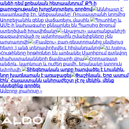
անձի դեմ քրեական հետապնդում՝ ՔՊ-ի
քարոզչությանը խոչընդոտելու գործով
Ակնհայտ է՝
սպառնալիք էր․ Ալեքսանյանը՝ Ռուսաստանի կողմից
Ադրբեջանին զենք վաճառելու մասին
Պուտինը և
ԱՄԷ-ի նախագահը քննարկել են Պարսից ծոցում
ստեղծված իրավիճակը
«Աչաջուր» ապրանքանիշի
գազավորված ոչ ալկոհոլային ըմպելիքները չեն
արտադրվի
«Բամբու» բար-ռեստորանից սնվելուց
հետո 3 անձ տեղափոխվել է հիվանդանոց
Al Arabiya.
Հութիները հրթիռներ են արձակել Մարիբում գտնվող
փախստականների ճամբարի վրա
Հորդառատ
անձրև, կարկուտ և ուժեղ քամի․ եղանակը կտրուկ
կփոխվի
Տիեզերական աղբը հարվածել է Լուսնին․
նոր խառնարան է առաջացել
Փաշինյան․ Երբ ասում
էին՝ Հայաստանն անհրաժեշտ չէ ոչ մեկին, մենք
սկսեցինք գործել
Ամբողջ լրահոսը »