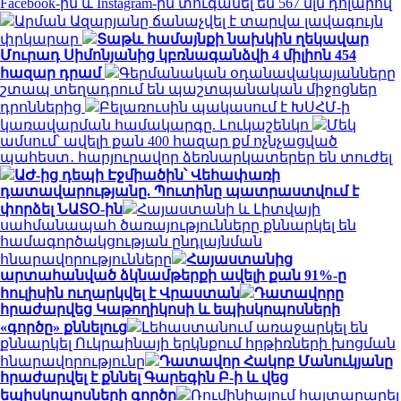
Facebook-ին և Instagram-ին տուգանել են 567 մլն դոլարով
Արման Ազարյանը ճանաչվել է տարվա լավագույն
փրկարար
Տաթև համայնքի նախկին ղեկավար
Մուրադ Սիմոնյանից կբռնագանձվի 4 միլիոն 454
հազար դրամ
Գերմանական օդանավակայանները
շտապ տեղադրում են պաշտպանական միջոցներ
դրոններից
Բելառուսին պակասում է ԽՍՀՄ-ի
կառավարման համակարգը. Լուկաշենկո
Մեկ
ամսում՝ ավելի քան 400 հազար քմ ոչնչացված
պահեստ․ հարյուրավոր ձեռնարկատերեր են տուժել
ԱԺ-ից դեպի Էջմիածին՝ Վեհափառի
դատավարությանը. Պուտինը պատրաստվում է
փորձել ՆԱՏՕ-ին
Հայաստանի և Լիտվայի
սահմանապահ ծառայությունները քննարկել են
համագործակցության ընդլայնման
հնարավորությունները
Հայաստանից
արտահանված ձկնամթերքի ավելի քան 91%-ը
հուլիսին ուղարկվել է Վրաստան
Դատավորը
հրաժարվեց Կաթողիկոսի և եպիսկոպոսների
«գործը» քննելուց
Լեհաստանում առաջարկել են
քննարկել Ուկրաինայի երկնքում հրթիռների խոցման
հնարավորությունը
Դատավոր Հակոբ Մանուկյանը
հրաժարվել է քննել Գարեգին Բ-ի և վեց
եպիսկոպոսների գործը
Ռումինիայում հայտարարել