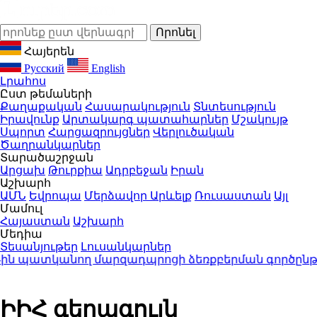
Հայերեն
Русский
English
Լրահոս
Ըստ թեմաների
Քաղաքական
Հասարակություն
Տնտեսություն
Իրավունք
Արտակարգ պատահարներ
Մշակույթ
Սպորտ
Հարցազրույցներ
Վերլուծական
Ծաղրանկարներ
Տարածաշրջան
Արցախ
Թուրքիա
Ադրբեջան
Իրան
Աշխարհ
ԱՄՆ
Եվրոպա
Մերձավոր Արևելք
Ռուսաստան
Այլ
Մամուլ
Հայաստան
Աշխարհ
Մեդիա
Տեսանյութեր
Լուսանկարներ
պատկանող մարզադպրոցի ձեռքբերման գործընթաց
ԻԻՀ գերագույն