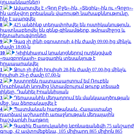
(լուսանկարներ)
7
Ավարտվել է «Գող Բջե»-ին, «Տեցիկ»-ին ու «Գոջո»-
ին առնչվող քրեական վարույթի նախաքննությունը.
ինչ է պարզվել
8
425 անձինք տեղափոխվել են ոստիկանություն․
հայտնաբերվել են զենք-զինամթերք, թմրամիջոց և
հետախուզվողներ
9
Գազ չի լինի օգոստոսի 4-ին ժամը 09:00-ից մինչև
ժամը 18:00-ն
10
Կիլիկիայում կրակոցներով ուղեկցված
«ռազբորկայի» բացառիկ տեսանյութ է
հրապարակվել
1
Ջուր չի լինի հուլիսի 28-ին ժամը 07.00-ից մինչև
հուլիսի 29-ը ժամը 07.00-ն
2
Խստորեն դատապարտում եմ Ռուբեն
Ռուբինյանի կողմից Ստամբուլում թուրք տեսած
լինելը. Դանիել Իոաննիսյան
3
Դերասանին մեղադրում են մանկապղծության
մեջ․ նա ձերբակալվել է
4
Պատմական հաղթանակ․ Հայաստանը
դարձավ աշխարհի առաջնության մեդալային
հաշվարկի հաղթող
5
Գագիկ Ծառուկյանից կբռնագանձվի 75 անշարժ
գույք, 42 ավտոմեքենա, 105 միլիարդ 865 միլիոն 865