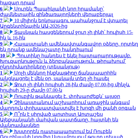
հազար դրամ
6
Սուրեն Պապիկյանի նոր հրամանը՝
ժամկետային զինծառայողների վերաբերյալ
7
10 միլիոն երկրպագու պահանջում է վտարել
Արգենտինային ԱԱ-2026-ից
8
Տասնյակ հասցեներում ջուր չի լինի՝ հուլիսի 15-
ին և 16-ին
9
Հայաստանի ամենավտանգավոր օձերը. որտեղ
են դրանք ամենաշատը հանդիպում
10
Պուտինը հանդես է եկել հայտարարությամբ.
Խուզարկություն և ձերբակալություն․ թիրախում՝
ընդդիմադիրները (տեսանյութ)
1
Սոչի մեկնող ինքնաթիռը ճանապարհին
անցկացրել է մեկ օր, սակայն տեղ չի հասել
2
Ջուր չի լինի հուլիսի 28-ին ժամը 07.00-ից մինչև
հուլիսի 29-ը ժամը 07.00-ն
3
Ռուբլին թանկացել է․ փոխարժեքն՝ այսօր
4
Չինաստանում աշխարհում առաջին անգամ
մարդուն փոխպատվաստվել է խոզի մի քանի օրգան
5
Ո՞րն է սիրված արտիստ Արտաշես
Ալեքսանյանի մահվան պատճառը. հայտնի են
մանրամասներ
6
Խստորեն դատապարտում եմ Ռուբեն
Ռուբինյանի կողմից Ստամբուլում թուրք տեսած