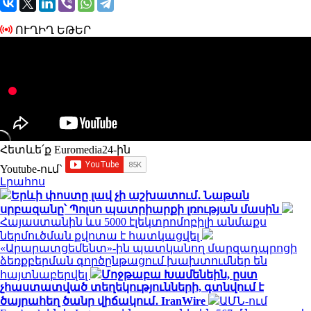
ՈՒՂԻՂ ԵԹԵՐ
Հետևե՛ք Euromedia24-ին
Youtube-ում`
Լրահոս
Երևի փոստը լավ չի աշխատում․ Նաթան
սրբազանը՝ Պոլսո պատրիարքի լռության մասին
Հայաստանին ևս 5000 էլեկտրոմոբիլի անմաքս
ներմուծման քվոտա է հատկացվել
«Արարատցեմենտ»-ին պատկանող մարզադպրոցի
ձեռքբերման գործընթացում խախտումներ են
հայտնաբերվել
Մոջթաբա Խամենեին, ըստ
չհաստատված տեղեկությունների, գտնվում է
ծայրահեղ ծանր վիճակում․ IranWire
ԱՄՆ-ում