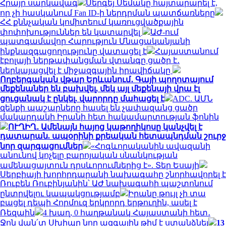
Հրայր սարկավագ
Սերգեյ Սեմակը հայտարարել է,
որ չի հասկանում Fan ID-ի ներդրման պատճառները
ՀՀ քննչական կոմիտեում կառուցվածքային
փոփոխություններ են կատարվել
ԱԺ-ում
պատգամավոր Հարություն Մնացականյանի
ինքնազգացողությունը վատացել է
Հայաստանում
էբոլայի ներթափանցման վտանգը ցածր է․
ներկայացվել է միջազգային իրավիճակը
Ողբերգական վթար Երևանում․ Գայի պողոտայում
մեքենաներ են բախվել, մեկ այլ մեքենայի վրա էլ
ցուցանակ է ընկել. վարորդը մահացել է
ADC. ԱՄՆ
զենքի պաշարները հասել են չափազանց ցածր
մակարդակի Իրանի հետ հակամարտության ֆոնին
ՈՒՂԻՂ․ Ամենայն հայոց կաթողիկոսը կանչվել է
դատարան. ապօրինի քրեական հետապնդման շուրջ
նոր զարգացումներ
«Հոգևորականին ավազանի
անունով կոչելը բարոյական սնանկության
ամենացայտուն դրսևորումներից է». Տեր Եսայի
Սերբիայի խորհրդարանի նախագահը շնորհավորել է
Ռուբեն Ռուբինյանին՝ ԱԺ նախագահի պաշտոնում
ընտրվելու կապակցությամբ
Իրանը թույլ չի տա
բացել դեպի Հորմուզ երկրորդ երթուղին, ասել է
Ռեզաին
4 խաղ, 0 հաղթանակ Հայաստանի հետ․
Ջոն վան՛տ Սխիպը նոր ազգային թիմ է ստանձնել
13