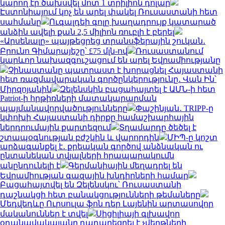
կարող էր ծախսվել մոտ 1 տրիլիոն դոլար
Էստոնիայում կոչ են արել փակել Ռուսաստանի հետ
սահմանը
Ուգալդեի գոլը խաղադրույք կատարած
անձին ավելի քան 2,5 միլիոն ռուբլի է բերել
«Արսենալը» պայթեցրեց տրանսֆերային շուկան․
Բրունո Գիմարայեշը՝ £75 մլն-ով
Ռուսաստանում
կարևոր նախազգուշացում են արել Եվրամիությանը
Չինաստանը պատրաստ է խորացնել Հայաստանի
հետ ռազմավարական գործընկերությունը․ Վան Ին՝
Միրզոյանին
Զելենսկին բացահայտել է ԱՄՆ-ի հետ
Patriot-ի հրթիռների մատակարարման
պայմանավորվածությունները
Փաշինյան․ TRIPP-ը
կփոխի Հայաստանի դիրքը համաշխարհային
ներդրումային քարտեզում
Տղամարդը ծեծել է
շտապօգնության բժշկին և վարորդին
ՄԻՊ-ը կոշտ
արձագանքել է․ քրեական գործով անձնական ու
ընտանեկան տվյալների հրապարակումն
անընդունելի է
Գերմանիային մեղադրել են
Եվրամիության գազային խնդիրների համար
Բացահայտվել են Զելենսկու՝ Ռուսաստանի
դաշնակցի հետ բանակցությունների թեմաները
Մեդվեդևը Ուրսուլա ֆոն դեր Լայենին արտասովոր
մականուններ է տվել
Սիցիլիայի գլխավոր
օդանավակայանը դադարեցրել է չվերթների