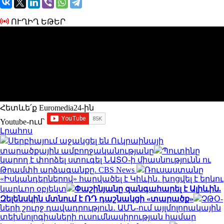
ՈՒՂԻՂ ԵԹԵՐ
Հետևե՛ք Euromedia24-ին
Youtube-ում`
Լրահոս
Սերբիայում աջակցել են Ուկրաինայի
տարածքային ամբողջականությանը
Պուտինը
կարող է փորձել ստուգել ՆԱՏՕ-ի միասնությունն ու
Թրամփի արձագանքը. CBS News
Ռուսաստանը
«Իսկանդերներով» հարվածել է Կիևին․ խոցվել է երկու
կարևոր օբյեկտ
Փաշինյանը զանգահարել է Ալիևին.
Զելենսկին մտնում է ՌԴ դաշնակցի «տարածք»
ՉԹՕ-
ների շուրջ դավադրություն․ ԱՄՆ-ում այլմոլորակային
տեխնոլոգիաների ուսումնասիրության համար