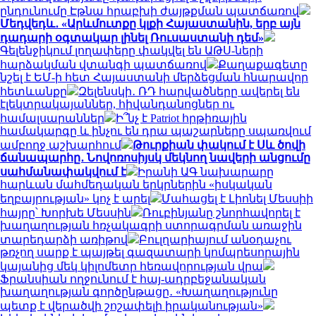
ընդունումը Էթնա հրաբխի ժայթքման պատճառով
Մեդվեդև․ «Արևմուտքը կլքի Հայաստանին, երբ այն
դադարի օգտակար լինել Ռուսաստանի դեմ»
Գելենջիկում լողափերը փակվել են ԱԹՍ-ների
հարձակման վտանգի պատճառով
Քաղաքագետը
նշել է ԵՄ-ի հետ Հայաստանի մերձեցման հնարավոր
հետևանքը
Զելենսկի․ ՌԴ հարվածները ավերել են
էլեկտրակայաններ, հիվանդանոցներ ու
համալսարաններ
Ի՞նչ է Patriot հրթիռային
համակարգը և ինչու են դրա պաշարները սպառվում
ամբողջ աշխարհում
Թուրքիան փակում է Սև ծովի
ճանապարհը․ Նովոռոսիյսկ մեկնող նավերի անցումը
սահմանափակվում է
Իրանի ԱԳ նախարարը
հարևան մահմեդական երկրներին «իսկական
եղբայրության» կոչ է արել
Մահացել է Լիոնել Մեսսիի
հայրը՝ Խորխե Մեսսին
Ռուբինյանը շնորհավորել է
խաղաղության հռչակագրի ստորագրման առաջին
տարեդարձի առիթով
Բուլղարիայում անօդաչու
թռչող սարք է պայթել գազատարի կոմպրեսորային
կայանից մեկ կիլոմետր հեռավորության վրա
Ֆրանսիան ողջունում է հայ-ադրբեջանական
խաղաղության գործընթացը․ «Խաղաղությունը
պետք է վերածվի շոշափելի իրականության»