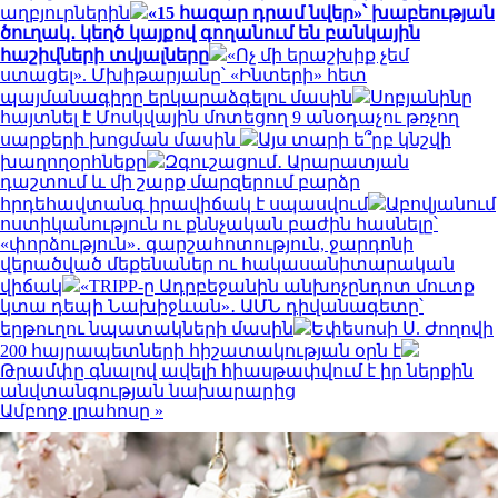
աղբյուրներին
«15 հազար դրամ նվեր»՝ խաբեության
ծուղակ․ կեղծ կայքով գողանում են բանկային
հաշիվների տվյալները
«Ոչ մի երաշխիք չեմ
ստացել». Մխիթարյանը՝ «Ինտերի» հետ
պայմանագիրը երկարաձգելու մասին
Սոբյանինը
հայտնել է Մոսկվային մոտեցող 9 անօդաչու թռչող
սարքերի խոցման մասին
Այս տարի ե՞րբ կնշվի
խաղողօրհնեքը
Զգուշացում․ Արարատյան
դաշտում և մի շարք մարզերում բարձր
հրդեհավտանգ իրավիճակ է սպասվում
Աբովյանում
ոստիկանություն ու քննչական բաժին հասնելը՝
«փորձություն»․ գարշահոտություն, ջարդոնի
վերածված մեքենաներ ու հակասանիտարական
վիճակ
«TRIPP-ը Ադրբեջանին անխոչընդոտ մուտք
կտա դեպի Նախիջևան»․ ԱՄՆ դիվանագետը՝
երթուղու նպատակների մասին
Եփեսոսի Ս. Ժողովի
200 հայրապետների հիշատակության օրն է
Թրամփը գնալով ավելի հիասթափվում է իր ներքին
անվտանգության նախարարից
Ամբողջ լրահոսը »