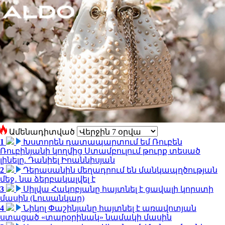
Ամենադիտված
1
Խստորեն դատապարտում եմ Ռուբեն
Ռուբինյանի կողմից Ստամբուլում թուրք տեսած
լինելը. Դանիել Իոաննիսյան
2
Դերասանին մեղադրում են մանկապղծության
մեջ․ նա ձերբակալվել է
3
Սիլվա Հակոբյանը հայտնել է ցավալի կորստի
մասին (Լուսանկար)
4
Նիկոլ Փաշինյանը հայտնել է առավոտյան
ստացած «տարօրինակ» նամակի մասին