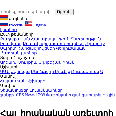
Հայերեն
Русский
English
Լրահոս
Ըստ թեմաների
Քաղաքական
Հասարակություն
Տնտեսություն
Իրավունք
Արտակարգ պատահարներ
Մշակույթ
Սպորտ
Հարցազրույցներ
Վերլուծական
Ծաղրանկարներ
Տարածաշրջան
Արցախ
Թուրքիա
Ադրբեջան
Իրան
Աշխարհ
ԱՄՆ
Եվրոպա
Մերձավոր Արևելք
Ռուսաստան
Այլ
Մամուլ
Հայաստան
Աշխարհ
Մեդիա
Տեսանյութեր
Լուսանկարներ
ը. CBS News
17:38
Փաշինյանը զանգահարել է Ալիևին.
Հայ–իրանական առեւտրի