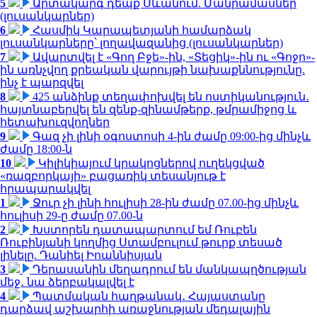
5
Արտակարգ դեպք Սևանում. Մանրամասներ
(լուսանկարներ)
6
Հասմիկ Կարապետյանի համարձակ
լուսանկարները՝ լողավազանից (լուսանկարներ)
7
Ավարտվել է «Գող Բջե»-ին, «Տեցիկ»-ին ու «Գոջո»-
ին առնչվող քրեական վարույթի նախաքննությունը.
ինչ է պարզվել
8
425 անձինք տեղափոխվել են ոստիկանություն․
հայտնաբերվել են զենք-զինամթերք, թմրամիջոց և
հետախուզվողներ
9
Գազ չի լինի օգոստոսի 4-ին ժամը 09:00-ից մինչև
ժամը 18:00-ն
10
Կիլիկիայում կրակոցներով ուղեկցված
«ռազբորկայի» բացառիկ տեսանյութ է
հրապարակվել
1
Ջուր չի լինի հուլիսի 28-ին ժամը 07.00-ից մինչև
հուլիսի 29-ը ժամը 07.00-ն
2
Խստորեն դատապարտում եմ Ռուբեն
Ռուբինյանի կողմից Ստամբուլում թուրք տեսած
լինելը. Դանիել Իոաննիսյան
3
Դերասանին մեղադրում են մանկապղծության
մեջ․ նա ձերբակալվել է
4
Պատմական հաղթանակ․ Հայաստանը
դարձավ աշխարհի առաջնության մեդալային