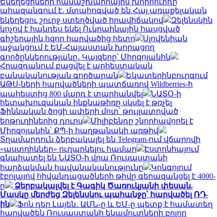
Եկեղեցիների համաշխարհային խորհուրդը
ահազանգում է․ մտահոգված են Հայ առաքելական
եկեղեցու շուրջ ստեղծված իրավիճակով
Զելենսկին
կոչով է հանդես եկել Ուկրաինային հասցված
գիշերային հզոր հարվածից հետո
Սլովենիան
աջակցում է ԵՄ-Հայաստան խորացող
գործընկերությանը․ Կայզերը՝ Միրզոյանին
Հրազդանում բացվել է արհեստական
բանականության գործարան
Եկատերինբուրգում
ԱԹՍ-ների հարվածների պատճառով Wildberries-ի
պահեստից 800 մարդ է տարհանվել
ՆԱՏՕ-ի
հետախուզական ինքնաթիռը սկսել է թռչել
Ֆիննական ծոցի ափերի մոտ՝ թույլատրված
երթուղիներից դուրս
Միլիբենդը շնորհավորել է
Միրզոյանին՝ ՔՊ-ի հաղթանակի առթիվ
Տղամարդուն ձերբակալել են Telegram-ում վճարովի
«աստղիկներ» ուղարկելու համար
Էստոնիայում
գնահատել են ՆԱՏՕ-ի վրա Ռուսաստանի
հարձակման հավանականությունը
Կոնգոյում
էբոլայով հիվանդացածների թիվը գերազանցել է 4000-
ը
Ձերբակալվել է Գագիկ Ծառուկյանի փեսան.
Մասկը մերժեց Զելենսկու պահանջը՝ հարվածել ՌԴ-
ին
Ֆոն դեր Լայեն․ ԱՄՆ-ը և ԵՄ-ը պետք է համատեղ
հարվածեն Ռուսաստանի եկամուտների բոլոր