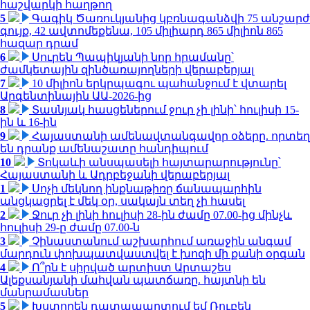
հաշվարկի հաղթող
5
Գագիկ Ծառուկյանից կբռնագանձվի 75 անշարժ
գույք, 42 ավտոմեքենա, 105 միլիարդ 865 միլիոն 865
հազար դրամ
6
Սուրեն Պապիկյանի նոր հրամանը՝
ժամկետային զինծառայողների վերաբերյալ
7
10 միլիոն երկրպագու պահանջում է վտարել
Արգենտինային ԱԱ-2026-ից
8
Տասնյակ հասցեներում ջուր չի լինի՝ հուլիսի 15-
ին և 16-ին
9
Հայաստանի ամենավտանգավոր օձերը. որտեղ
են դրանք ամենաշատը հանդիպում
10
Տոկաևի անսպասելի հայտարարությունը՝
Հայաստանի և Ադրբեջանի վերաբերյալ
1
Սոչի մեկնող ինքնաթիռը ճանապարհին
անցկացրել է մեկ օր, սակայն տեղ չի հասել
2
Ջուր չի լինի հուլիսի 28-ին ժամը 07.00-ից մինչև
հուլիսի 29-ը ժամը 07.00-ն
3
Չինաստանում աշխարհում առաջին անգամ
մարդուն փոխպատվաստվել է խոզի մի քանի օրգան
4
Ո՞րն է սիրված արտիստ Արտաշես
Ալեքսանյանի մահվան պատճառը. հայտնի են
մանրամասներ
5
Խստորեն դատապարտում եմ Ռուբեն