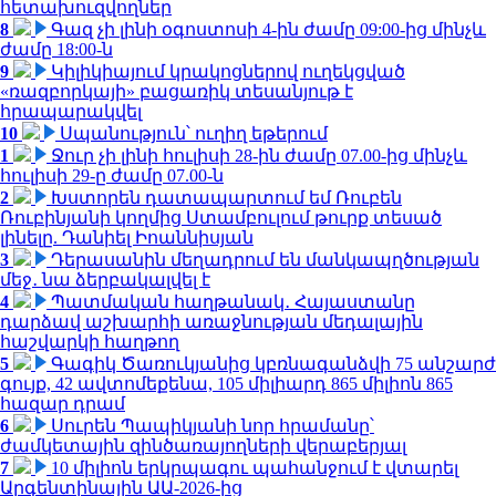
հետախուզվողներ
8
Գազ չի լինի օգոստոսի 4-ին ժամը 09:00-ից մինչև
ժամը 18:00-ն
9
Կիլիկիայում կրակոցներով ուղեկցված
«ռազբորկայի» բացառիկ տեսանյութ է
հրապարակվել
10
Սպանություն՝ ուղիղ եթերում
1
Ջուր չի լինի հուլիսի 28-ին ժամը 07.00-ից մինչև
հուլիսի 29-ը ժամը 07.00-ն
2
Խստորեն դատապարտում եմ Ռուբեն
Ռուբինյանի կողմից Ստամբուլում թուրք տեսած
լինելը. Դանիել Իոաննիսյան
3
Դերասանին մեղադրում են մանկապղծության
մեջ․ նա ձերբակալվել է
4
Պատմական հաղթանակ․ Հայաստանը
դարձավ աշխարհի առաջնության մեդալային
հաշվարկի հաղթող
5
Գագիկ Ծառուկյանից կբռնագանձվի 75 անշարժ
գույք, 42 ավտոմեքենա, 105 միլիարդ 865 միլիոն 865
հազար դրամ
6
Սուրեն Պապիկյանի նոր հրամանը՝
ժամկետային զինծառայողների վերաբերյալ
7
10 միլիոն երկրպագու պահանջում է վտարել
Արգենտինային ԱԱ-2026-ից