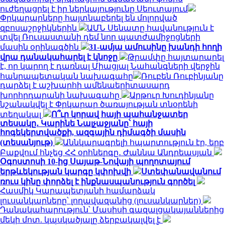
ուժեղացրել է իր ներկայությունը Սեուտայում
Փրկարարները հայտնաբերել են մոլորված
զբոսաշրջիկներին
ԱՄՆ Սենատը հավանություն է
տվել Ռուսաստանի դեմ նոր պատժամիջոցների
մասին օրինագծին
31-ամյա ամուսինը խանդի հողի
վրա դանակահարել է կնոջը
Թրամփը հայտարարել
է, որ կարող է դառնալ Միացյալ Նահանգների վերջին
հանրապետական ​​նախագահը
Ռուբեն Ռուբինյանը
դարձել է աշխարհի ամենաերիտասարդ
խորհրդարանի նախագահը
Արթուր Խուդինյանը
նշանակվել է Փրկարար ծառայության տնօրենի
տեղակալ
Ո՞ւր կորավ հայի պահանջատեր
տեսակը․ Կարինե Նալչաջյանը՝ հայի
հոգեկերտվածքի, ազգային դիմագծի մասին
(տեսանյութ)
Աննկարագրելի հպարտություն էր, երբ
Բաքվում հնչեց ՀՀ օրհներգը․ Ժաննա Անդրեասյան
Օգոստոսի 10-ից Սայաթ-Նովայի պողոտայում
երթևեկության կարգը կփոխվի
Ստեփանավանում
ռուս կինը փորձել է ինքնասպանություն գործել
Հասմիկ Կարապետյանի համարձակ
լուսանկարները՝ լողավազանից (լուսանկարներ)
Դանակահարություն՝ Մասիսի գազալցակայաններից
մեկի մոտ. կասկածյալը ձերբակալվել է