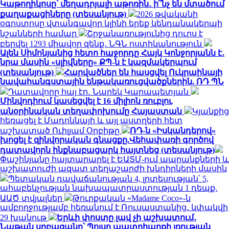
Կաթողիկոսը՝ մեղադրյալի աթոռին․ ի՞նչ են մտածում
քաղաքացիները (տեսանյութ)
2026 թվականի
օգոստոսը վտանգավոր կլինի երեք կենդանակերպի
նշանների համար
Շրջանառությունից դուրս է
բերվել 1293 միավոր զենք․ ՆԳՆ ոստիկանություն
Ալեն Սիմոնյանից հետո հաջորդը Հայկ Կոնջորյանն է․
նրա մասին «սլիվները» ՔՊ-ն է կազմակերպում
(տեսանյութ)
Հարվածներ են հասցվել Ուկրաինայի
նավահանգստային ենթակառուցվածքներին. ՌԴ ՊՆ
Դատավորը հայ էր․ Նարեկ Կարապետյան
Մինվոդիում կասեցվել է 16 միլիոն ռուբլու
անօրինական տեղափոխումը Հայաստան
Կյանքից
հեռացել է Մադոննայի և այլ աստղերի հետ
աշխատած Ուիլյամ Օրբիթը
ՌԴ-ն «Իսկանդերով»
խոցել է զինվորական գնացքը.Վեհափառի գործով
դատավորն ինքնաբացարկ հայտնեց (տեսանյութ)
Փաշինյանը հայտարարել է ԵԱՏՄ-ում ապրանքների և
աշխատուժի ազատ տեղաշարժի խնդիրների մասին
Պետական դավաճանության 4, լրտեսության՝ 5,
ահաբեկչության նախապատրաստության 1 դեպք.
ԱԱԾ տվյալներ
Թուրքական «Madame Coco»-ն
ամբողջությամբ հեռանում է Ռուսաստանից․ կփակվի
29 խանութ
Երևի փոստը լավ չի աշխատում․
Նաթան սրբազանը՝ Պոլսո պատրիարքի լռության