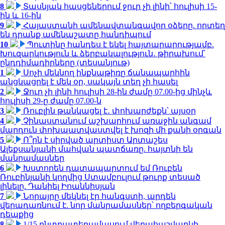
8
Տասնյակ հասցեներում ջուր չի լինի՝ հուլիսի 15-
ին և 16-ին
9
Հայաստանի ամենավտանգավոր օձերը. որտեղ
են դրանք ամենաշատը հանդիպում
10
Պուտինը հանդես է եկել հայտարարությամբ.
Խուզարկություն և ձերբակալություն․ թիրախում՝
ընդդիմադիրները (տեսանյութ)
1
Սոչի մեկնող ինքնաթիռը ճանապարհին
անցկացրել է մեկ օր, սակայն տեղ չի հասել
2
Ջուր չի լինի հուլիսի 28-ին ժամը 07.00-ից մինչև
հուլիսի 29-ը ժամը 07.00-ն
3
Ռուբլին թանկացել է․ փոխարժեքն՝ այսօր
4
Չինաստանում աշխարհում առաջին անգամ
մարդուն փոխպատվաստվել է խոզի մի քանի օրգան
5
Ո՞րն է սիրված արտիստ Արտաշես
Ալեքսանյանի մահվան պատճառը. հայտնի են
մանրամասներ
6
Խստորեն դատապարտում եմ Ռուբեն
Ռուբինյանի կողմից Ստամբուլում թուրք տեսած
լինելը. Դանիել Իոաննիսյան
7
Նորայրը մեկնել էր հանգստի, արդեն
վերադառնում է. նոր մանրամասներ՝ ողբերգական
դեպքից
8
1/15 ընտրատեղամասում վերահաշվարկի