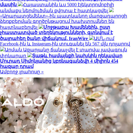
մասին
Հայաստանին ևս 5000 էլեկտրոմոբիլի
անմաքս ներմուծման քվոտա է հատկացվել
«Արարատցեմենտ»-ին պատկանող մարզադպրոցի
ձեռքբերման գործընթացում խախտումներ են
հայտնաբերվել
Մոջթաբա Խամենեին, ըստ
չհաստատված տեղեկությունների, գտնվում է
ծայրահեղ ծանր վիճակում․ IranWire
ԱՄՆ-ում
Facebook-ին և Instagram-ին տուգանել են 567 մլն դոլարով
Արման Ազարյանը ճանաչվել է տարվա լավագույն
փրկարար
Տաթև համայնքի նախկին ղեկավար
Մուրադ Սիմոնյանից կբռնագանձվի 4 միլիոն 454
հազար դրամ
Ամբողջ լրահոսը »