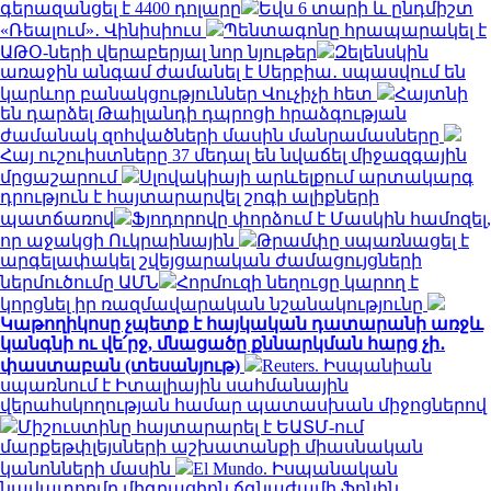
գերազանցել է 4400 դոլարը
Եվս 6 տարի և ընդմիշտ
«Ռեալում»․ Վինիսիուս
Պենտագոնը հրապարակել է
ԱԹՕ-ների վերաբերյալ նոր նյութեր
Զելենսկին
առաջին անգամ ժամանել է Սերբիա․ սպասվում են
կարևոր բանակցություններ Վուչիչի հետ
Հայտնի
են դարձել Թաիլանդի դպրոցի հրաձգության
ժամանակ զոհվածների մասին մանրամասները
Հայ ուշուիստները 37 մեդալ են նվաճել միջազգային
մրցաշարում
Սլովակիայի արևելքում արտակարգ
դրություն է հայտարարվել շոգի ալիքների
պատճառով
Ֆյոդորովը փորձում է Մասկին համոզել,
որ աջակցի Ուկրաինային
Թրամփը սպառնացել է
արգելափակել շվեյցարական ժամացույցների
ներմուծումը ԱՄՆ
Հորմուզի նեղուցը կարող է
կորցնել իր ռազմավարական նշանակությունը
Կաթողիկոսը չպետք է հայկական դատարանի առջև
կանգնի ու վե՛րջ, մնացածը քննարկման հարց չի․
փաստաբան (տեսանյութ)
Reuters. Իսպանիան
սպառնում է Իտալիային սահմանային
վերահսկողության համար պատասխան միջոցներով
Միշուստինը հայտարարել է ԵԱՏՄ-ում
մարքեթփլեյսների աշխատանքի միասնական
կանոնների մասին
El Mundo. Իսպանական
նավատորմը միգրացիոն ճգնաժամի ֆոնին