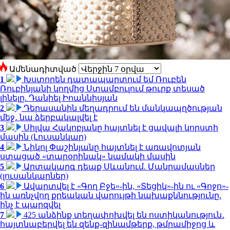
Ամենադիտված
1
Խստորեն դատապարտում եմ Ռուբեն
Ռուբինյանի կողմից Ստամբուլում թուրք տեսած
լինելը. Դանիել Իոաննիսյան
2
Դերասանին մեղադրում են մանկապղծության
մեջ․ նա ձերբակալվել է
3
Սիլվա Հակոբյանը հայտնել է ցավալի կորստի
մասին (Լուսանկար)
4
Նիկոլ Փաշինյանը հայտնել է առավոտյան
ստացած «տարօրինակ» նամակի մասին
5
Արտակարգ դեպք Սևանում. Մանրամասներ
(լուսանկարներ)
6
Ավարտվել է «Գող Բջե»-ին, «Տեցիկ»-ին ու «Գոջո»-
ին առնչվող քրեական վարույթի նախաքննությունը.
ինչ է պարզվել
7
425 անձինք տեղափոխվել են ոստիկանություն․
հայտնաբերվել են զենք-զինամթերք, թմրամիջոց և