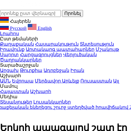
Հայերեն
Русский
English
Լրահոս
Ըստ թեմաների
Քաղաքական
Հասարակություն
Տնտեսություն
Իրավունք
Արտակարգ պատահարներ
Մշակույթ
Սպորտ
Հարցազրույցներ
Վերլուծական
Ծաղրանկարներ
Տարածաշրջան
Արցախ
Թուրքիա
Ադրբեջան
Իրան
Աշխարհ
ԱՄՆ
Եվրոպա
Մերձավոր Արևելք
Ռուսաստան
Այլ
Մամուլ
Հայաստան
Աշխարհ
Մեդիա
Տեսանյութեր
Լուսանկարներ
լական եկեղեցու շուրջ ստեղծված իրավիճակով
23:50
Երկրի ապագայով շատ էր