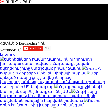
ՈՒՂԻՂ ԵԹԵՐ
Հետևե՛ք Euromedia24-ին
Youtube-ում`
Լրահոս
Եկեղեցիների համաշխարհային խորհուրդը
խորապես մտահոգված է Հայ առաքելական
եկեղեցու շուրջ ստեղծված իրավիճակով
Syria TV.
Իսրայելի զորքերը մտել են Սիրիայի հարավ
Մեր
զինված ուժերը ցույց տվեցին իրենց
կարողությունները աշխարհի ամենաթանկ բանակի
դեմ. Իրանի ԱԳ նախարար
Հղի զբոսաշրջիկներին
կարող են մերժել մուտք գործել ԱՄՆ
Հութիները
հայտարարել են Եմենում պրոսաուդյան ուժերի
ռազմական բազային հարվածելու մասին
Ոսկու
գինը հունիսի 17-ից ի վեր առաջին անգամ