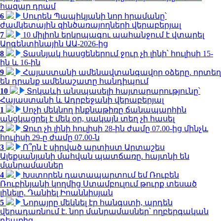
հազար դրամ
6
Սուրեն Պապիկյանի նոր հրամանը՝
ժամկետային զինծառայողների վերաբերյալ
7
10 միլիոն երկրպագու պահանջում է վտարել
Արգենտինային ԱԱ-2026-ից
8
Տասնյակ հասցեներում ջուր չի լինի՝ հուլիսի 15-
ին և 16-ին
9
Հայաստանի ամենավտանգավոր օձերը. որտեղ
են դրանք ամենաշատը հանդիպում
10
Տոկաևի անսպասելի հայտարարությունը՝
Հայաստանի և Ադրբեջանի վերաբերյալ
1
Սոչի մեկնող ինքնաթիռը ճանապարհին
անցկացրել է մեկ օր, սակայն տեղ չի հասել
2
Ջուր չի լինի հուլիսի 28-ին ժամը 07.00-ից մինչև
հուլիսի 29-ը ժամը 07.00-ն
3
Ո՞րն է սիրված արտիստ Արտաշես
Ալեքսանյանի մահվան պատճառը. հայտնի են
մանրամասներ
4
Խստորեն դատապարտում եմ Ռուբեն
Ռուբինյանի կողմից Ստամբուլում թուրք տեսած
լինելը. Դանիել Իոաննիսյան
5
Նորայրը մեկնել էր հանգստի, արդեն
վերադառնում է. նոր մանրամասներ՝ ողբերգական
դեպքից