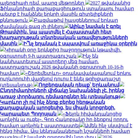
ալերգիայի դեմ. պարզ մեթոդներ
2027 թվականից
Ֆինլանդիայի քաղաքացիություն ստանալու համար
պետք է հանձնել երկրի մասին գիտելիքների
քննություն
Բազմաթիվ հասցեներում երկար
ժամանակ գազ չի լինելու
Ալիևը նամակ է գրել
Թրամփին․ նա պատմել է Հայաստանի հետ
խաղաղության տնտեսական առավելությունների
մասին
Ի՞նչ եղանակ է սպասվում առաջիկա օրերին
Կիրակի օրը երկնքից հաջողություն կթափվի․
օգոստոսի 9-ի աստղագուշակ
Ինչ են
կանխատեսում աստղերը մեզ համար.
աստղագուշակ 2026 թվականի օգոստոսի 10-16-ի
համար
«Շերեմետևո» օդանավակայանում երկու
ուղևորուհի վազելով դուրս է եկել թռիչքադաշտ
(տեսանյութ)
Ողբերգական դեպք՝ Երևանում
Ընդդիմադիրների վիճակը նախանձելի չէ. իրենց
առաջ փորձառու դեմագոգներ են (տեսանյութ)
Կարևոր չի ով ինչ ձեռք բերեց հերթական
քաղաքական պրոցեսից, ես միայն կորցրեցի.
Կարապետ Պողոսյան
«Ֆելոն հիվանդանոցից
պոնչիկ ա ուզել». Գոռ Հակոբյանը իր ձեռքով որդու
համար պոնչիկ է պատրաստել
Ամեն ինչ սկսվում է
հենց հիմա․ Այս կենդանակերպի նշանների համար
բացվում է կյանքի բոլորովին նոր փուլ
2026