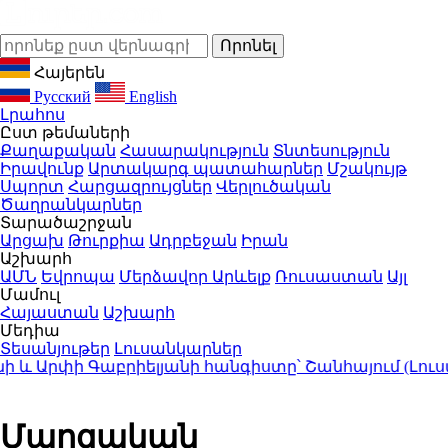
Հայերեն
Русский
English
Լրահոս
Ըստ թեմաների
Քաղաքական
Հասարակություն
Տնտեսություն
Իրավունք
Արտակարգ պատահարներ
Մշակույթ
Սպորտ
Հարցազրույցներ
Վերլուծական
Ծաղրանկարներ
Տարածաշրջան
Արցախ
Թուրքիա
Ադրբեջան
Իրան
Աշխարհ
ԱՄՆ
Եվրոպա
Մերձավոր Արևելք
Ռուսաստան
Այլ
Մամուլ
Հայաստան
Աշխարհ
Մեդիա
Տեսանյութեր
Լուսանկարներ
Արփի Գաբրիելյանի հանգիստը՝ Շանհայում (Լուսանկ
Մարզական