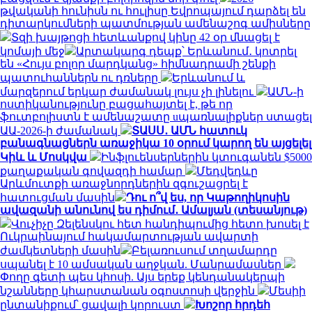
թվականի հունիսն ու հուլիսը Եվրոպայում դարձել են
դիտարկումների պատմության ամենաշոգ ամիսները
Տզի խայթոցի հետևանքով կինը 42 օր մնացել է
կոմայի մեջ
Արտակարգ դեպք՝ Երևանում․ կոտրել
են «Հույս բոլոր մարդկանց» հիմնադրամի շենքի
պատուհաններն ու դռները
Երևանում և
մարզերում երկար ժամանակ լույս չի լինելու
ԱՄՆ-ի
ոստիկանությունը բացահայտել է, թե որ
ֆուտբոլիստն է ամենաշատը uպառնալիքներ ստացել
ԱԱ-2026-ի ժամանակ
ՏԱՍՍ․ ԱՄՆ հատուկ
բանագնացներն առաջիկա 10 օրում կարող են այցելել
Կիև և Մոսկվա
Ինֆլուենսերներին կտուգանեն $5000
քաղաքական գովազդի համար
Մեդվեդևը
Արևմուտքի առաջնորդներին զգուշացրել է
հատուցման մասին
Դու ո՞վ ես, որ Կաթողիկոսին
ավազանի անունով ես դիմում․ Ամալյան (տեսանյութ)
Վուչիչը Զելենսկու հետ հանդիպումից հետո խոսել է
Ուկրաինայում հակամարտության ավարտի
ժամկետների մասին
Բելառուսում տղամարդը
սպանել է 10 ամսական աղջկան. Մանրամասներ
Փողը գետի պես կհոսի. Այս երեք կենդանակերպի
նշանները կհարստանան օգոստոսի վերջին
Մեսիի
ընտանիքում՝ ցավալի կորուստ
Խոշոր հրդեհ