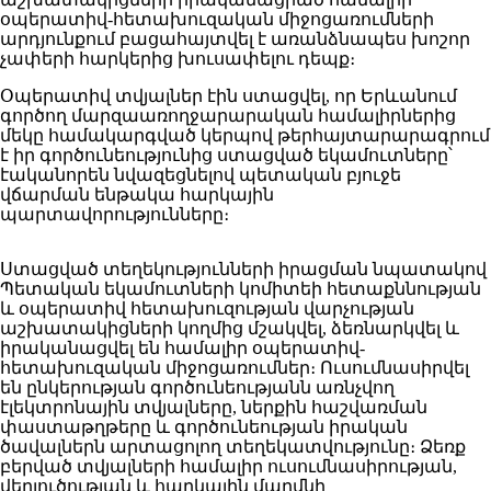
օպերատիվ-հետախուզական միջոցառումների
արդյունքում բացահայտվել է առանձնապես խոշոր
չափերի հարկերից խուսափելու դեպք։
Օպերատիվ տվյալներ էին ստացվել, որ Երևանում
գործող մարզաառողջարարական համալիրներից
մեկը համակարգված կերպով թերհայտարարագրում
է իր գործունեությունից ստացված եկամուտները՝
էականորեն նվազեցնելով պետական բյուջե
վճարման ենթակա հարկային
պարտավորությունները։
Ստացված տեղեկությունների իրացման նպատակով
Պետական եկամուտների կոմիտեի հետաքննության
և օպերատիվ հետախուզության վարչության
աշխատակիցների կողմից մշակվել, ձեռնարկվել և
իրականացվել են համալիր օպերատիվ-
հետախուզական միջոցառումներ։ Ուսումնասիրվել
են ընկերության գործունեությանն առնչվող
էլեկտրոնային տվյալները, ներքին հաշվառման
փաստաթղթերը և գործունեության իրական
ծավալներն արտացոլող տեղեկատվությունը։ Ձեռք
բերված տվյալների համալիր ուսումնասիրության,
վերլուծության և հարկային մարմնի