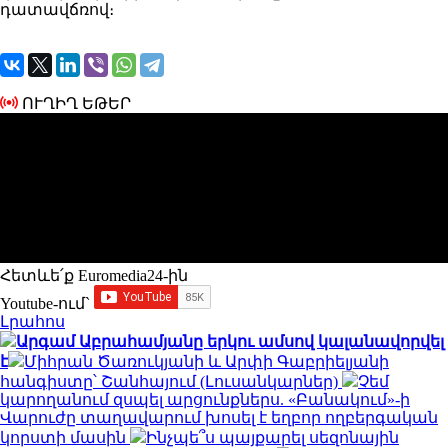
դատավճռով։
ՈՒՂԻՂ ԵԹԵՐ
Հետևե՛ք Euromedia24-ին
Youtube-ում`
Լրահոս
Արգամ Աբրահամյանը երկու ամսով կալանավորվել
է
Միհրան Ծառուկյանի և Արփի Գաբրիելյանի
հանգիստը՝ Շանհայում (Լուսանկարներ)
Չեմ
կարողանում զսպել արցունքներս. «Բանակում»-ի
Վարուժը տաղավարում խոսել է եղբոր ողբերգական
կորստի մասին
Ինչպե՞ս պայքարել սեզոնային