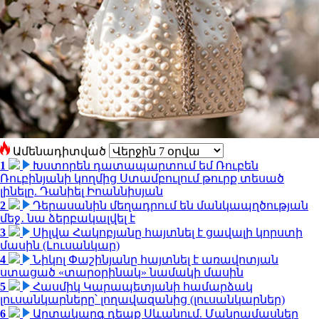
Ամենադիտված
1
Խստորեն դատապարտում եմ Ռուբեն
Ռուբինյանի կողմից Ստամբուլում թուրք տեսած
լինելը. Դանիել Իոաննիսյան
2
Դերասանին մեղադրում են մանկապղծության
մեջ․ նա ձերբակալվել է
3
Սիլվա Հակոբյանը հայտնել է ցավալի կորստի
մասին (Լուսանկար)
4
Նիկոլ Փաշինյանը հայտնել է առավոտյան
ստացած «տարօրինակ» նամակի մասին
5
Հասմիկ Կարապետյանի համարձակ
լուսանկարները՝ լողավազանից (լուսանկարներ)
6
Արտակարգ դեպք Սևանում. Մանրամասներ