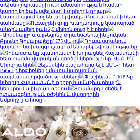
տեխնոլոգիաների ուսումնասիրության համար
կարող էր ծախսվել մոտ 1 տրիլիոն դոլար
Էստոնիայում կոչ են արել փակել Ռուսաստանի հետ
սահմանը
Ուգալդեի գոլը խաղադրույք կատարած
անձին ավելի քան 2,5 միլիոն ռուբլի է բերել
«Արսենալը» պայթեցրեց տրանսֆերային շուկան․
Բրունո Գիմարայեշը՝ £75 մլն-ով
Ռուսաստանում
կարևոր նախազգուշացում են արել Եվրամիությանը
Չինաստանը պատրաստ է խորացնել Հայաստանի
հետ ռազմավարական գործընկերությունը․ Վան Ին՝
Միրզոյանին
Զելենսկին բացահայտել է ԱՄՆ-ի հետ
Patriot-ի հրթիռների մատակարարման
պայմանավորվածությունները
Փաշինյան․ TRIPP-ը
կփոխի Հայաստանի դիրքը համաշխարհային
ներդրումային քարտեզում
Տղամարդը ծեծել է
շտապօգնության բժշկին և վարորդին
Ամբողջ լրահոսը »