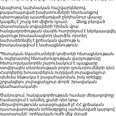
Այսպիսով, նախնական հաշվարկներով,
բացահայտված խախտումների հետևանքով
պետությանը պատճառված ընդհանուր վնասը
կազմել է շուրջ 849 միլիոն դրամ։ Ձեռք բերված
փաստական տվյալների հիման վրա
հանցագործության մասին հաղորդում է ներկայացվել
վարույթ իրականացնող մարմին, որտեղ
նախաձեռնվել է քրեական վարույթ և
իրականացվում է նախաքննություն։
Պետական եկամուտների կոմիտեի հետաքննության
և օպերատիվ հետախուզության վարչությունը
հետևողականորեն շարունակում է պայքարը
ստվերային տնտեսության բոլոր դրսևորումների դեմ։
Հարկերից խուսափելուն ուղղված յուրաքանչյուր
սխեմա ենթակա է բացահայտման, իսկ օրենքը
շրջանցելու յուրաքանչյուր փորձ՝ իրավական
գնահատականի։
Ծանուցում. հանցագործության համար մեղադրվողը
համարվում է անմեղ, քանի դեռ նրա
մեղավորությունն ապացուցված չէ ՀՀ քրեական
դատավարության օրենսգրքով սահմանված կարգով`
դատարանի` օրինական ուժի մեջ մտած