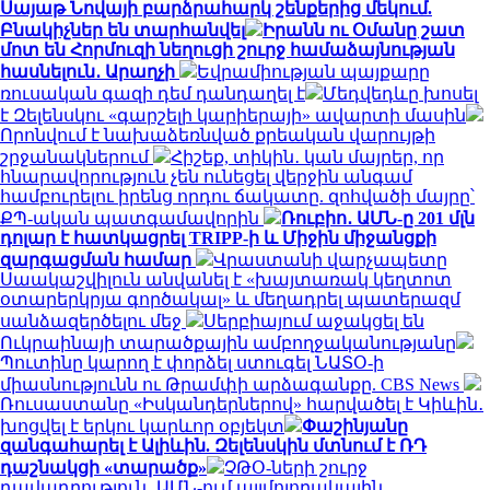
Սայաթ Նովայի բարձրահարկ շենքերից մեկում.
Բնակիչներ են տարհանվել
Իրանն ու Օմանը շատ
մոտ են Հորմուզի նեղուցի շուրջ համաձայնության
հասնելուն․ Արաղչի
Եվրամիության պայքարը
ռուսական գազի դեմ դանդաղել է
Մեդվեդևը խոսել
է Զելենսկու «գարշելի կարիերայի» ավարտի մասին
Որոնվում է նախաձեռնված քրեական վարույթի
շրջանակներում
Հիշեք, տիկին․ կան մայրեր, որ
հնարավորություն չեն ունեցել վերջին անգամ
համբուրելու իրենց որդու ճակատը. զոհվածի մայրը՝
ՔՊ-ական պատգամավորին
Ռուբիո․ ԱՄՆ-ը 201 մլն
դոլար է հատկացրել TRIPP-ի և Միջին միջանցքի
զարգացման համար
Վրաստանի վարչապետը
Սաակաշվիլուն անվանել է «խայտառակ կեղտոտ
օտարերկրյա գործակալ» և մեղադրել պատերազմ
սանձազերծելու մեջ
Սերբիայում աջակցել են
Ուկրաինայի տարածքային ամբողջականությանը
Պուտինը կարող է փորձել ստուգել ՆԱՏՕ-ի
միասնությունն ու Թրամփի արձագանքը. CBS News
Ռուսաստանը «Իսկանդերներով» հարվածել է Կիևին․
խոցվել է երկու կարևոր օբյեկտ
Փաշինյանը
զանգահարել է Ալիևին. Զելենսկին մտնում է ՌԴ
դաշնակցի «տարածք»
ՉԹՕ-ների շուրջ
դավադրություն․ ԱՄՆ-ում այլմոլորակային