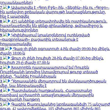
(լուսանկարներ)
7
Ավարտվել է «Գող Բջե»-ին, «Տեցիկ»-ին ու «Գոջո»-
ին առնչվող քրեական վարույթի նախաքննությունը.
ինչ է պարզվել
8
425 անձինք տեղափոխվել են ոստիկանություն․
հայտնաբերվել են զենք-զինամթերք, թմրամիջոց և
հետախուզվողներ
9
Կիլիկիայում կրակոցներով ուղեկցված
«ռազբորկայի» բացառիկ տեսանյութ է
հրապարակվել
10
Գազ չի լինի օգոստոսի 4-ին ժամը 09:00-ից մինչև
ժամը 18:00-ն
1
Ջուր չի լինի հուլիսի 28-ին ժամը 07.00-ից մինչև
հուլիսի 29-ը ժամը 07.00-ն
2
Խստորեն դատապարտում եմ Ռուբեն
Ռուբինյանի կողմից Ստամբուլում թուրք տեսած
լինելը. Դանիել Իոաննիսյան
3
Դերասանին մեղադրում են մանկապղծության
մեջ․ նա ձերբակալվել է
4
Պատմական հաղթանակ․ Հայաստանը
դարձավ աշխարհի առաջնության մեդալային
հաշվարկի հաղթող
5
Գագիկ Ծառուկյանից կբռնագանձվի 75 անշարժ
գույք, 42 ավտոմեքենա, 105 միլիարդ 865 միլիոն 865