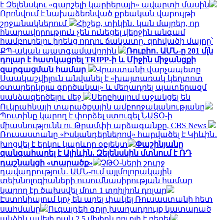
է Զելենսկու «գարշելի կարիերայի» ավարտի մասին
Որոնվում է նախաձեռնված քրեական վարույթի
շրջանակներում
Հիշեք, տիկին․ կան մայրեր, որ
հնարավորություն չեն ունեցել վերջին անգամ
համբուրելու իրենց որդու ճակատը. զոհվածի մայրը՝
ՔՊ-ական պատգամավորին
Ռուբիո․ ԱՄՆ-ը 201 մլն
դոլար է հատկացրել TRIPP-ի և Միջին միջանցքի
զարգացման համար
Վրաստանի վարչապետը
Սաակաշվիլուն անվանել է «խայտառակ կեղտոտ
օտարերկրյա գործակալ» և մեղադրել պատերազմ
սանձազերծելու մեջ
Սերբիայում աջակցել են
Ուկրաինայի տարածքային ամբողջականությանը
Պուտինը կարող է փորձել ստուգել ՆԱՏՕ-ի
միասնությունն ու Թրամփի արձագանքը. CBS News
Ռուսաստանը «Իսկանդերներով» հարվածել է Կիևին․
խոցվել է երկու կարևոր օբյեկտ
Փաշինյանը
զանգահարել է Ալիևին. Զելենսկին մտնում է ՌԴ
դաշնակցի «տարածք»
ՉԹՕ-ների շուրջ
դավադրություն․ ԱՄՆ-ում այլմոլորակային
տեխնոլոգիաների ուսումնասիրության համար
կարող էր ծախսվել մոտ 1 տրիլիոն դոլար
Էստոնիայում կոչ են արել փակել Ռուսաստանի հետ
սահմանը
Ուգալդեի գոլը խաղադրույք կատարած
անձին ավելի քան 2,5 միլիոն ռուբլի է բերել