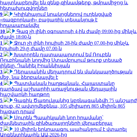
հայտնաբերվել են զենք-զինամթերք, թմրամիջոց և
հետախուզվողներ
9
Կիլիկիայում կրակոցներով ուղեկցված
«ռազբորկայի» բացառիկ տեսանյութ է
հրապարակվել
10
Գազ չի լինի օգոստոսի 4-ին ժամը 09:00-ից մինչև
ժամը 18:00-ն
1
Ջուր չի լինի հուլիսի 28-ին ժամը 07.00-ից մինչև
հուլիսի 29-ը ժամը 07.00-ն
2
Խստորեն դատապարտում եմ Ռուբեն
Ռուբինյանի կողմից Ստամբուլում թուրք տեսած
լինելը. Դանիել Իոաննիսյան
3
Դերասանին մեղադրում են մանկապղծության
մեջ․ նա ձերբակալվել է
4
Պատմական հաղթանակ․ Հայաստանը
դարձավ աշխարհի առաջնության մեդալային
հաշվարկի հաղթող
5
Գագիկ Ծառուկյանից կբռնագանձվի 75 անշարժ
գույք, 42 ավտոմեքենա, 105 միլիարդ 865 միլիոն 865
հազար դրամ
6
Սուրեն Պապիկյանի նոր հրամանը՝
ժամկետային զինծառայողների վերաբերյալ
7
10 միլիոն երկրպագու պահանջում է վտարել
Արգենտինային ԱԱ-2026-ից