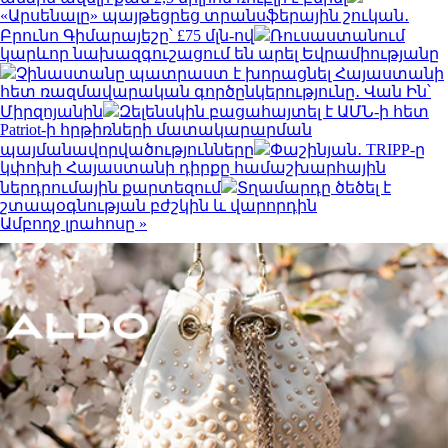
«Արսենալը» պայթեցրեց տրանսֆերային շուկան․
Բրունո Գիմարայեշը՝ £75 մլն-ով
Ռուսաստանում
կարևոր նախազգուշացում են արել Եվրամիությանը
Չինաստանը պատրաստ է խորացնել Հայաստանի
հետ ռազմավարական գործընկերությունը․ Վան Ին՝
Միրզոյանին
Զելենսկին բացահայտել է ԱՄՆ-ի հետ
Patriot-ի հրթիռների մատակարարման
պայմանավորվածությունները
Փաշինյան․ TRIPP-ը
կփոխի Հայաստանի դիրքը համաշխարհային
ներդրումային քարտեզում
Տղամարդը ծեծել է
շտապօգնության բժշկին և վարորդին
Ամբողջ լրահոսը »