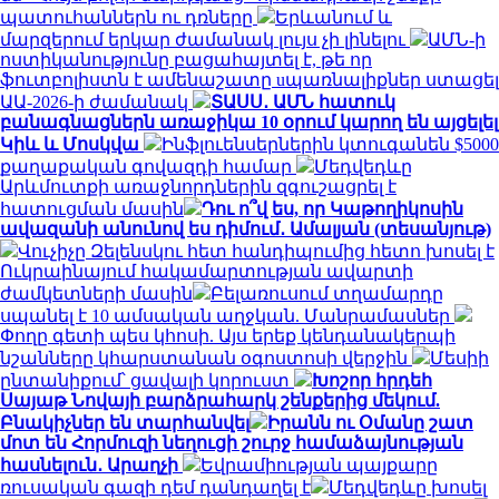
պատուհաններն ու դռները
Երևանում և
մարզերում երկար ժամանակ լույս չի լինելու
ԱՄՆ-ի
ոստիկանությունը բացահայտել է, թե որ
ֆուտբոլիստն է ամենաշատը uպառնալիքներ ստացել
ԱԱ-2026-ի ժամանակ
ՏԱՍՍ․ ԱՄՆ հատուկ
բանագնացներն առաջիկա 10 օրում կարող են այցելել
Կիև և Մոսկվա
Ինֆլուենսերներին կտուգանեն $5000
քաղաքական գովազդի համար
Մեդվեդևը
Արևմուտքի առաջնորդներին զգուշացրել է
հատուցման մասին
Դու ո՞վ ես, որ Կաթողիկոսին
ավազանի անունով ես դիմում․ Ամալյան (տեսանյութ)
Վուչիչը Զելենսկու հետ հանդիպումից հետո խոսել է
Ուկրաինայում հակամարտության ավարտի
ժամկետների մասին
Բելառուսում տղամարդը
սպանել է 10 ամսական աղջկան. Մանրամասներ
Փողը գետի պես կհոսի. Այս երեք կենդանակերպի
նշանները կհարստանան օգոստոսի վերջին
Մեսիի
ընտանիքում՝ ցավալի կորուստ
Խոշոր հրդեհ
Սայաթ Նովայի բարձրահարկ շենքերից մեկում.
Բնակիչներ են տարհանվել
Իրանն ու Օմանը շատ
մոտ են Հորմուզի նեղուցի շուրջ համաձայնության
հասնելուն․ Արաղչի
Եվրամիության պայքարը
ռուսական գազի դեմ դանդաղել է
Մեդվեդևը խոսել