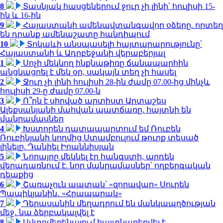
8
Տասնյակ հասցեներում ջուր չի լինի՝ հուլիսի 15-
ին և 16-ին
9
Հայաստանի ամենավտանգավոր օձերը. որտեղ
են դրանք ամենաշատը հանդիպում
10
Տոկաևի անսպասելի հայտարարությունը՝
Հայաստանի և Ադրբեջանի վերաբերյալ
1
Սոչի մեկնող ինքնաթիռը ճանապարհին
անցկացրել է մեկ օր, սակայն տեղ չի հասել
2
Ջուր չի լինի հուլիսի 28-ին ժամը 07.00-ից մինչև
հուլիսի 29-ը ժամը 07.00-ն
3
Ո՞րն է սիրված արտիստ Արտաշես
Ալեքսանյանի մահվան պատճառը. հայտնի են
մանրամասներ
4
Խստորեն դատապարտում եմ Ռուբեն
Ռուբինյանի կողմից Ստամբուլում թուրք տեսած
լինելը. Դանիել Իոաննիսյան
5
Նորայրը մեկնել էր հանգստի, արդեն
վերադառնում է. նոր մանրամասներ՝ ողբերգական
դեպքից
6
Շառաչուն ապտակ՝ «զորավար» Սուրեն
Պապիկյանին․ «Հրապարակ»
7
Դերասանին մեղադրում են մանկապղծության
մեջ․ նա ձերբակալվել է
8
Ավտոմեքենայում հայտնաբերվել է