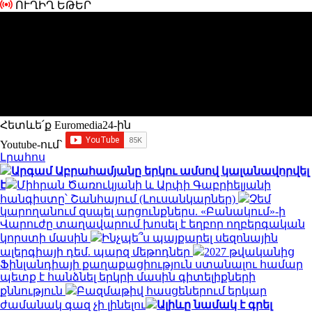
ՈՒՂԻՂ ԵԹԵՐ
Հետևե՛ք Euromedia24-ին
Youtube-ում`
Լրահոս
Արգամ Աբրահամյանը երկու ամսով կալանավորվել
է
Միհրան Ծառուկյանի և Արփի Գաբրիելյանի
հանգիստը՝ Շանհայում (Լուսանկարներ)
Չեմ
կարողանում զսպել արցունքներս. «Բանակում»-ի
Վարուժը տաղավարում խոսել է եղբոր ողբերգական
կորստի մասին
Ինչպե՞ս պայքարել սեզոնային
ալերգիայի դեմ. պարզ մեթոդներ
2027 թվականից
Ֆինլանդիայի քաղաքացիություն ստանալու համար
պետք է հանձնել երկրի մասին գիտելիքների
քննություն
Բազմաթիվ հասցեներում երկար
ժամանակ գազ չի լինելու
Ալիևը նամակ է գրել