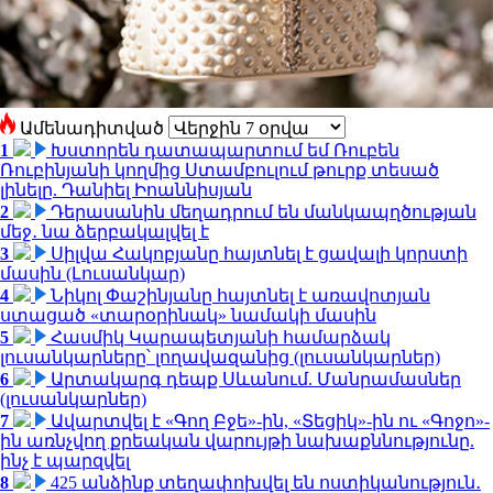
Ամենադիտված
1
Խստորեն դատապարտում եմ Ռուբեն
Ռուբինյանի կողմից Ստամբուլում թուրք տեսած
լինելը. Դանիել Իոաննիսյան
2
Դերասանին մեղադրում են մանկապղծության
մեջ․ նա ձերբակալվել է
3
Սիլվա Հակոբյանը հայտնել է ցավալի կորստի
մասին (Լուսանկար)
4
Նիկոլ Փաշինյանը հայտնել է առավոտյան
ստացած «տարօրինակ» նամակի մասին
5
Հասմիկ Կարապետյանի համարձակ
լուսանկարները՝ լողավազանից (լուսանկարներ)
6
Արտակարգ դեպք Սևանում. Մանրամասներ
(լուսանկարներ)
7
Ավարտվել է «Գող Բջե»-ին, «Տեցիկ»-ին ու «Գոջո»-
ին առնչվող քրեական վարույթի նախաքննությունը.
ինչ է պարզվել
8
425 անձինք տեղափոխվել են ոստիկանություն․