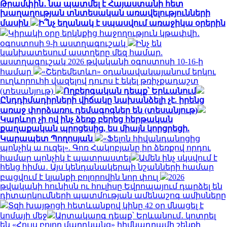
Թրամփին․ նա պատմել է Հայաստանի հետ
խաղաղության տնտեսական առավելությունների
մասին
Ի՞նչ եղանակ է սպասվում առաջիկա օրերին
Կիրակի օրը երկնքից հաջողություն կթափվի․
օգոստոսի 9-ի աստղագուշակ
Ինչ են
կանխատեսում աստղերը մեզ համար.
աստղագուշակ 2026 թվականի օգոստոսի 10-16-ի
համար
«Շերեմետևո» օդանավակայանում երկու
ուղևորուհի վազելով դուրս է եկել թռիչքադաշտ
(տեսանյութ)
Ողբերգական դեպք՝ Երևանում
Ընդդիմադիրների վիճակը նախանձելի չէ. իրենց
առաջ փորձառու դեմագոգներ են (տեսանյութ)
Կարևոր չի ով ինչ ձեռք բերեց հերթական
քաղաքական պրոցեսից, ես միայն կորցրեցի.
Կարապետ Պողոսյան
«Ֆելոն հիվանդանոցից
պոնչիկ ա ուզել». Գոռ Հակոբյանը իր ձեռքով որդու
համար պոնչիկ է պատրաստել
Ամեն ինչ սկսվում է
հենց հիմա․ Այս կենդանակերպի նշանների համար
բացվում է կյանքի բոլորովին նոր փուլ
2026
թվականի հունիսն ու հուլիսը Եվրոպայում դարձել են
դիտարկումների պատմության ամենաշոգ ամիսները
Տզի խայթոցի հետևանքով կինը 42 օր մնացել է
կոմայի մեջ
Արտակարգ դեպք՝ Երևանում․ կոտրել
են «Հույս բոլոր մարդկանց» հիմնադրամի շենքի