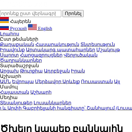
Հայերեն
Русский
English
Լրահոս
Ըստ թեմաների
Քաղաքական
Հասարակություն
Տնտեսություն
Իրավունք
Արտակարգ պատահարներ
Մշակույթ
Սպորտ
Հարցազրույցներ
Վերլուծական
Ծաղրանկարներ
Տարածաշրջան
Արցախ
Թուրքիա
Ադրբեջան
Իրան
Աշխարհ
ԱՄՆ
Եվրոպա
Մերձավոր Արևելք
Ռուսաստան
Այլ
Մամուլ
Հայաստան
Աշխարհ
Մեդիա
Տեսանյութեր
Լուսանկարներ
Արփի Գաբրիելյանի հանգիստը՝ Շանհայում (Լուսանկ
Ծխելը կապեք բանկային