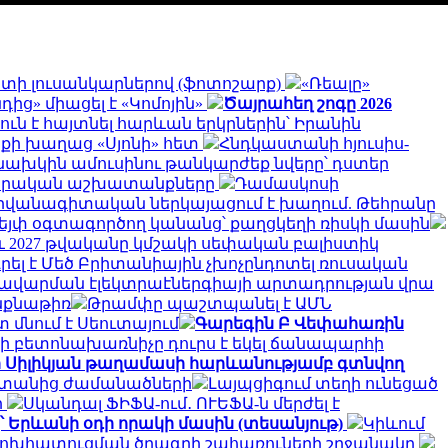
գստի լուսանկարներով (ֆոտոշարք)
«Ռեալը»
ից» միացել է «Կոմոյին»
Ծայրահեղ շոգը 2026
ուն է հայտնել հարևան երկրներին՝ Իրանին
ոքի խաղաց «Սյոնի» հետ
Հնդկաստանի հյուսիս-
նախկին ամուսինու թանկարժեք նվերը՝ դստեր
րարական աշխատանքները
Դամասկոսի
դիվանագիտական ներկայացում է խաղում. Թեհրանը
վեյփ օգտագործող կանանց՝ քաղցկեղի ռիսկի մասին
նչև 2027 թվականը կմշակի սեփական բալիստիկ
ել է Մեծ Բրիտանիային չխոչընդոտել ռուսական
 խավարման էլեկտրաէներգիայի արտադրության վրա
ինքնաթիռ
Թրամփը պաշտպանել է ԱՄՆ
 մնում է Սեուտայում
Գարեգին Բ Վեփահառին
ի բետոնախառնիչը դուրս է եկել ճանապարհի
ի Սիլիկյան թաղամասի հարևանությամբ գտնվող
սաստանից ժամանածների
Լայպցիգում տեղի ունեցած
ի
Սկանդալ ՖԻՖԱ-ում․ ՈՒԵՖԱ-ն մերժել է
՝ Երևանի օդի որակի մասին (տեսանյութ)
Կիևում
փոխհատուցման ծրագրի շահառուների շրջանակը