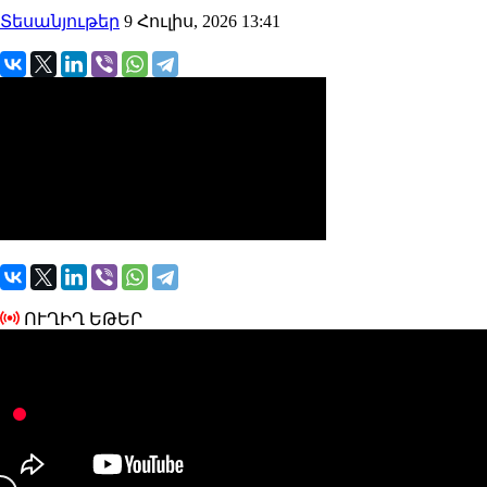
Տեսանյութեր
9 Հուլիս, 2026 13:41
ՈՒՂԻՂ ԵԹԵՐ