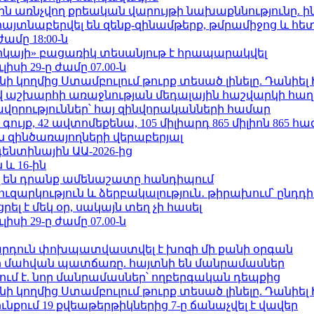
ո»-ին առնչվող քրեական վարույթի նախաքննությունը. ի
 հայտնաբերվել են զենք-զինամթերք, թմրամիջոց և հ
ժամը 18:00-ն
որկայի» բացառիկ տեսանյութ է հրապարակվել
ւլիսի 29-ը ժամը 07.00-ն
 կողմից Ստամբուլում թուրք տեսած լինելը. Դանիել
աշխարհի առաջնության մեդալային հաշվարկի հաղ
ավորություններ՝ հայ զինվորականների համար
ւյք, 42 ավտոմեքենա, 105 միլիարդ 865 միլիոն 865 հ
 զինծառայողների վերաբերյալ
ենտինային ԱԱ-2026-ից
 և 16-ին
 են դրանք ամենաշատը հանդիպում
ւզարկություն և ձերբակալություն․ թիրախում՝ ընդդ
լ է մեկ օր, սակայն տեղ չի հասել
ւլիսի 29-ը ժամը 07.00-ն
րդուն փոխպատվաստվել է խոզի մի քանի օրգան
նի մահվան պատճառը. հայտնի են մանրամասներ
ում է. նոր մանրամասներ՝ ողբերգական դեպքից
 կողմից Ստամբուլում թուրք տեսած լինելը. Դանիել
քում 19 քվեաթերթիկներից 7-ը ճանաչվել է վավեր