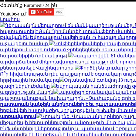
Հետևե՛ք Euromedia24-ին
Youtube-ում`
Լրահոս
Դերասանին մեղադրում են մանկապղծության մեջ․ 
հայտարարել է Յան Դիոմանդեի տրանսֆերի մասի
թվականին Եվրոպայում ավելի քան 25 հազար մարդու կյ
աջակցելու համար
Կոնֆերենցիաների լիգայի որակ
արևելքում տեղի ունեցած ջրհեղեղների հետևանքով զո
հարսանիքին (տեսանյութ)
Կապահովվեն 61 մանկ
արվարձանում միկրոավտոբուսում պայթյուն է որոտացել
քննադատել է Վաշինգտոնին
Փորձել են գումար շորթ
Ո՞ր հիվանդության դեմ պայքարում է օգտակար սուր
հրթիռային համակարգ
Օդանավում գտնվող 13 ուղև
գազի ներմուծմանը
Եվրոպական հանձնաժողովը զգո
ազդեցության մասին
Լայպցիգի օդանավակայանում 
պաշտպանության նախարարին․ «Չափազանց գոհ 
դատարան կանչելն անընդունելի է եւ դատապարտել
երթևեկելի հատվածից, կողաշրջվել և բшխվել մոտ
աղբավայրում
Կոբախիձե. Վրաստանի դռները բաց ե
միջադեպի հետաքննություն․ անօդաչուի մոտ հայտ
Ինֆանտինոյի ներողությունը և պահպանում է բոյկո
քննարկվել են Ադրբեջանի և Ուկրաինայի հարաբերու