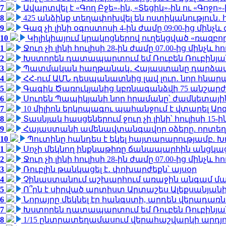
7
Ավարտվել է «Գող Բջե»-ին, «Տեցիկ»-ին ու «Գոջ
8
425 անձինք տեղափոխվել են ոստիկանություն․
9
Գազ չի լինի օգոստոսի 4-ին ժամը 09:00-ից մինչև 
10
Կիլիկիայում կրակոցներով ուղեկցված «ռազբ
1
Ջուր չի լինի հուլիսի 28-ին ժամը 07.00-ից մինչև հո
2
Խստորեն դատապարտում եմ Ռուբեն Ռուբինյանի
3
Պատմական հաղթանակ․ Հայաստանը դարձավ 
4
ՀՀ-ում ԱՄՆ դեսպանատնից լավ լուր․ նոր հնար
5
Գագիկ Ծառուկյանից կբռնագանձվի 75 անշարժ գո
6
Սուրեն Պապիկյանի նոր հրամանը՝ ժամկետային
7
10 միլիոն երկրպագու պահանջում է վտարել Արգ
8
Տասնյակ հասցեներում ջուր չի լինի՝ հուլիսի 15-ին
9
Հայաստանի ամենավտանգավոր օձերը. որտեղ
10
Պուտինը հանդես է եկել հայտարարությամբ. Խո
1
Սոչի մեկնող ինքնաթիռը ճանապարհին անցկացրե
2
Ջուր չի լինի հուլիսի 28-ին ժամը 07.00-ից մինչև հո
3
Ռուբլին թանկացել է․ փոխարժեքն՝ այսօր
4
Չինաստանում աշխարհում առաջին անգամ մա
5
Ո՞րն է սիրված արտիստ Արտաշես Ալեքսանյա
6
Նորայրը մեկնել էր հանգստի, արդեն վերադառն
7
Խստորեն դատապարտում եմ Ռուբեն Ռուբինյանի
8
1/15 ընտրատեղամասում վերահաշվարկի արդյուն