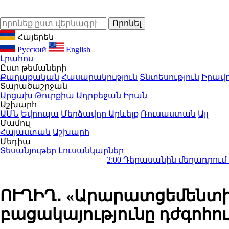
Հայերեն
Русский
English
Լրահոս
Ըստ թեմաների
Քաղաքական
Հասարակություն
Տնտեսություն
Իրավո
Տարածաշրջան
Արցախ
Թուրքիա
Ադրբեջան
Իրան
Աշխարհ
ԱՄՆ
Եվրոպա
Մերձավոր Արևելք
Ռուսաստան
Այլ
Մամուլ
Հայաստան
Աշխարհ
Մեդիա
Տեսանյութեր
Լուսանկարներ
2:00
Դերասանին մեղադրում են մանկապղ
ՈՒՂԻՂ․ «Արարատցեմենտ
բացակայությունը դժգոհո