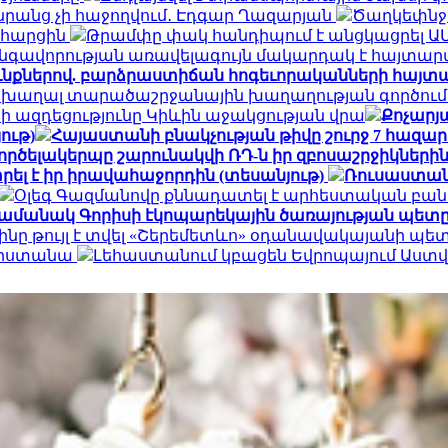
դա նրանց չի հաջողվում․ Էդգար Ղազարյան
Ծաղկեփնջեր
ն հարցին
Թրամփը փակ հանդիպում է անցկացրել Ա
գավորության առավելագույն մակարդակ է հայտար
ւնքներով. բարձրաստիճան հոգեւորականների հայտ
 խաղալ տարածաշրջանային խաղաղության գործում.
ի ազդեցությունը Կիևին աջակցության վրա
Քոչարյա
ութ)
Հայաստանի բնակչության թիվը շուրջ 7 հազար
ործելակերպը շարունակվի ՌԴ-ն իր զբոսաշրջիկների
ել է իր իրավահաջորդին (տեսանյութ)
Ռուսաստան
Օլեգ Գազմանովը քննադատել է արհեստական բան
ամանակ Գորիսի էկոպարեկային ծառայության պետը
ինը թույլ է տվել «Շերեմետևո» օդանավակայանի պ
հարստանա
Լեհաստանում կբացեն Եվրոպայում Աս