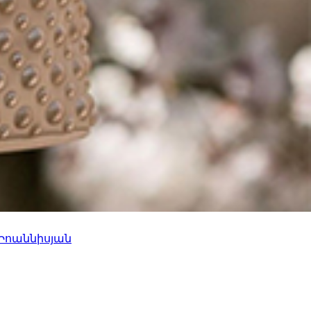
 Իոաննիսյան