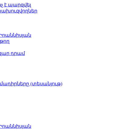
նչ է պարզվել
ետախուզվողներ
 Իոաննիսյան
թող
ազար դրամ
իմադիրները (տեսանյութ)
 Իոաննիսյան