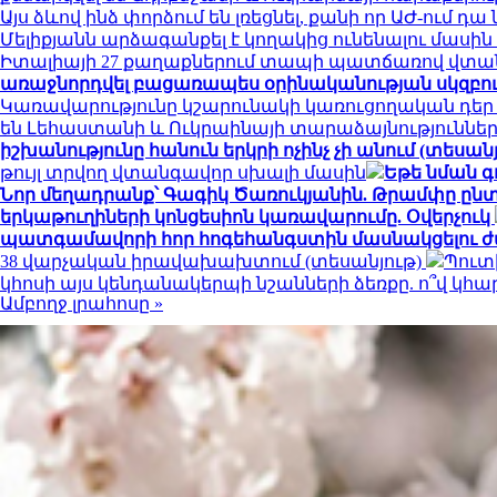
Այս ձևով ինձ փորձում են լռեցնել, քանի որ ԱԺ-ում 
Մելիքյանն արձագանքել է կողակից ունենալու մասի
Իտալիայի 27 քաղաքներում տապի պատճառով վտան
առաջնորդվել բացառապես օրինականության սկզբո
Կառավարությունը կշարունակի կառուցողական դեր
են Լեհաստանի և Ուկրաինայի տարաձայնություններ
իշխանությունը հանուն երկրի ոչինչ չի անում (տեսանյ
թույլ տրվող վտանգավոր սխալի մասին
Եթե նման գ
Նոր մեղադրանք՝ Գագիկ Ծառուկյանին. Թրամփը ընտր
երկաթուղիների կոնցեսիոն կառավարումը. Օվերչուկ
պատգամավորի հոր հոգեհանգստին մասնակցելու ժ
38 վարչական իրավախախտում (տեսանյութ)
Պուտ
կհոսի այս կենդանակերպի նշանների ձեռքը. ո՞վ կ
Ամբողջ լրահոսը »