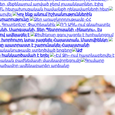
, մեքենայում արված ջերմ լուսանկարներ. Էլիզ
ՄՆ հետախուզական համայնքի ղեկավարների հետ
արվել
Կոչ ենք անում իշխանություններին
արարությունը
Ձեր առաջնորդությամբ ՀՀ
 Գուտերեշը՝ Փաշինյանին
ՌԴ ԱԳՆ-ում գնահատել
նի, Սարգսյանի, Տեր-Պետրոսյանի «ինադու». էս
ով ավելացել է
Քիմիկոսը զգուշացրել է խոհանոցում
ն խորհուրդ կտա չայցելել Հայաստան. Մատվիենկո
ը պատրաստ է շարունակել Հայաստանի
ականությամբ ստեղծված երգերը
ԱԺ
 հանկարծամահ է եղել
«Էմ Ջի»-ում հայտնաբերվել է
ետական բաժնեմասի մասնավորեցումը
Գումարը
տվածամոր ամենաբարձր արձանը