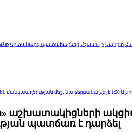
ւնք
Արտակարգ պատահարներ
Մշակույթ
Սպորտ
Հա
ծության մեջ․ նա ձերբակալվել է
1:50
Ալսուն կիսվել 
ի» աշխատակիցների ակց
ւթյան պատճառ է դարձել