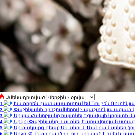
Ամենադիտված
1
Խստորեն դատապարտում եմ Ռուբեն Ռուբինյանի
2
Փաշինյանի որոշումներով 7 պաշտոնյա ազատվ
3
Սիլվա Հակոբյանը հայտնել է ցավալի կորստի մ
4
Նիկոլ Փաշինյանը հայտնել է առավոտյան ստ
5
Արտակարգ դեպք Սևանում. Մանրամասներ (լո
6
Արջը 30 մետր բարձրությունից ցած է գցել և ս