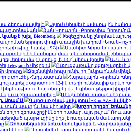
նա ձերբակալվել է
Ալսուն կիսվել է ամառային հան
ն․ պաշտոնական
Յան Կոուտոն «Բորուսիա Դորտմունդ
անք է խլել. Bloomberg
Փեզեշքիանը շնորհակալությ
ավորման երրորդ փուլի առաջին խաղում «Նոան» ոչ-
հերի թիվը հասել է 97-ի
Անահիտ Կիրակոսյանի ու 
ապարտեզի հիմնանորոգման, վերանորոգման շինա
․ երկու մարդ զոհվել է, 13-ը՝ վիրավորվել
ԱՄՆ-ն 
ել Telegram-ի միջոցով
Ուռուցքաբանը զգուշացրել է 
ճի մրուրը
Զելենսկին հույս ունի, որ Ուկրաինան մի
որ է տուժել. Հնդկաստան
Հարավային Կորեան խնդր
ւշացրել է օգոստոսի 12-ին տեղի ունենալիք արևի
ինքնաթիռում հայտնաբերվել է զինամթերքով լիքը 
եմ նրա աշխատանքից»
Մինչև հինգ հազար միգրանտ
ի. Արամ Ա
Գարգառ բնակավայրում «KamAZ» մակնիշ
ակա տան պատին․ կա վիրшվոր
Խոշոր հրդեհ՝ Երևան
ն բոլոր զբոսաշրջիկների համար, այդ թվում՝ Ռու
նաբերված պայթուցիկը եղել է ռազմական մակարդակ
տը
Զոհասեղանին երևանցու կյանքն է․ Վարդանյանը
թյունները
Ընդլայնվել է տրանսպորտային ծախսի 