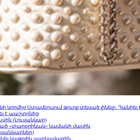
 կողմից Ստամբուլում թուրք տեսած լինելը. Դանիել
ել է պաշտոնից
ասին (Լուսանկար)
ացած «տարօրինակ» նամակի մասին
ւսանկարներ)
պանել կաթոլիկ սարկավագին