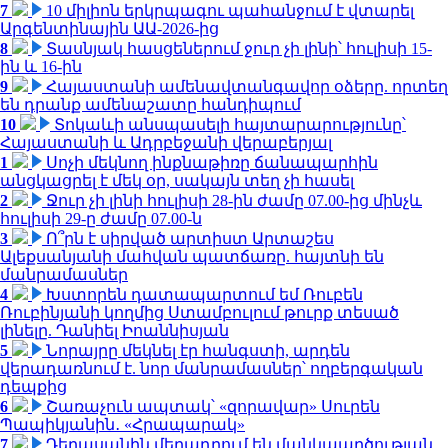
7
10 միլիոն երկրպագու պահանջում է վտարել
Արգենտինային ԱԱ-2026-ից
8
Տասնյակ հասցեներում ջուր չի լինի՝ հուլիսի 15-
ին և 16-ին
9
Հայաստանի ամենավտանգավոր օձերը. որտեղ
են դրանք ամենաշատը հանդիպում
10
Տոկաևի անսպասելի հայտարարությունը՝
Հայաստանի և Ադրբեջանի վերաբերյալ
1
Սոչի մեկնող ինքնաթիռը ճանապարհին
անցկացրել է մեկ օր, սակայն տեղ չի հասել
2
Ջուր չի լինի հուլիսի 28-ին ժամը 07.00-ից մինչև
հուլիսի 29-ը ժամը 07.00-ն
3
Ո՞րն է սիրված արտիստ Արտաշես
Ալեքսանյանի մահվան պատճառը. հայտնի են
մանրամասներ
4
Խստորեն դատապարտում եմ Ռուբեն
Ռուբինյանի կողմից Ստամբուլում թուրք տեսած
լինելը. Դանիել Իոաննիսյան
5
Նորայրը մեկնել էր հանգստի, արդեն
վերադառնում է. նոր մանրամասներ՝ ողբերգական
դեպքից
6
Շառաչուն ապտակ՝ «զորավար» Սուրեն
Պապիկյանին․ «Հրապարակ»
7
Դերասանին մեղադրում են մանկապղծության