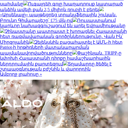
սահմանը
Ուգալդեի գոլը խաղադրույք կատարած
անձին ավելի քան 2,5 միլիոն ռուբլի է բերել
«Արսենալը» պայթեցրեց տրանսֆերային շուկան․
Բրունո Գիմարայեշը՝ £75 մլն-ով
Ռուսաստանում
կարևոր նախազգուշացում են արել Եվրամիությանը
Չինաստանը պատրաստ է խորացնել Հայաստանի
հետ ռազմավարական գործընկերությունը․ Վան Ին՝
Միրզոյանին
Զելենսկին բացահայտել է ԱՄՆ-ի հետ
Patriot-ի հրթիռների մատակարարման
պայմանավորվածությունները
Փաշինյան․ TRIPP-ը
կփոխի Հայաստանի դիրքը համաշխարհային
ներդրումային քարտեզում
Տղամարդը ծեծել է
շտապօգնության բժշկին և վարորդին
Ամբողջ լրահոսը »