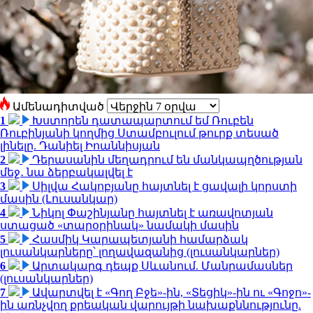
Ամենադիտված
1
Խստորեն դատապարտում եմ Ռուբեն
Ռուբինյանի կողմից Ստամբուլում թուրք տեսած
լինելը. Դանիել Իոաննիսյան
2
Դերասանին մեղադրում են մանկապղծության
մեջ․ նա ձերբակալվել է
3
Սիլվա Հակոբյանը հայտնել է ցավալի կորստի
մասին (Լուսանկար)
4
Նիկոլ Փաշինյանը հայտնել է առավոտյան
ստացած «տարօրինակ» նամակի մասին
5
Հասմիկ Կարապետյանի համարձակ
լուսանկարները՝ լողավազանից (լուսանկարներ)
6
Արտակարգ դեպք Սևանում. Մանրամասներ
(լուսանկարներ)
7
Ավարտվել է «Գող Բջե»-ին, «Տեցիկ»-ին ու «Գոջո»-
ին առնչվող քրեական վարույթի նախաքննությունը.