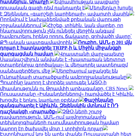
հասնելուն․ Արաղչի
Եվրամիության պայքարը
ռուսական գազի դեմ դանդաղել է
Մեդվեդևը խոսել
է Զելենսկու «գարշելի կարիերայի» ավարտի մասին
Որոնվում է նախաձեռնված քրեական վարույթի
շրջանակներում
Հիշեք, տիկին․ կան մայրեր, որ
հնարավորություն չեն ունեցել վերջին անգամ
համբուրելու իրենց որդու ճակատը. զոհվածի մայրը՝
ՔՊ-ական պատգամավորին
Ռուբիո․ ԱՄՆ-ը 201 մլն
դոլար է հատկացրել TRIPP-ի և Միջին միջանցքի
զարգացման համար
Վրաստանի վարչապետը
Սաակաշվիլուն անվանել է «խայտառակ կեղտոտ
օտարերկրյա գործակալ» և մեղադրել պատերազմ
սանձազերծելու մեջ
Սերբիայում աջակցել են
Ուկրաինայի տարածքային ամբողջականությանը
Պուտինը կարող է փորձել ստուգել ՆԱՏՕ-ի
միասնությունն ու Թրամփի արձագանքը. CBS News
Ռուսաստանը «Իսկանդերներով» հարվածել է Կիևին․
խոցվել է երկու կարևոր օբյեկտ
Փաշինյանը
զանգահարել է Ալիևին. Զելենսկին մտնում է ՌԴ
դաշնակցի «տարածք»
ՉԹՕ-ների շուրջ
դավադրություն․ ԱՄՆ-ում այլմոլորակային
տեխնոլոգիաների ուսումնասիրության համար
կարող էր ծախսվել մոտ 1 տրիլիոն դոլար
Էստոնիայում կոչ են արել փակել Ռուսաստանի հետ