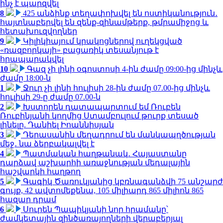
ինչ է պարզվել
8
425 անձինք տեղափոխվել են ոստիկանություն․
հայտնաբերվել են զենք-զինամթերք, թմրամիջոց և
հետախուզվողներ
9
Կիլիկիայում կրակոցներով ուղեկցված
«ռազբորկայի» բացառիկ տեսանյութ է
հրապարակվել
10
Գազ չի լինի օգոստոսի 4-ին ժամը 09:00-ից մինչև
ժամը 18:00-ն
1
Ջուր չի լինի հուլիսի 28-ին ժամը 07.00-ից մինչև
հուլիսի 29-ը ժամը 07.00-ն
2
Խստորեն դատապարտում եմ Ռուբեն
Ռուբինյանի կողմից Ստամբուլում թուրք տեսած
լինելը. Դանիել Իոաննիսյան
3
Դերասանին մեղադրում են մանկապղծության
մեջ․ նա ձերբակալվել է
4
Պատմական հաղթանակ․ Հայաստանը
դարձավ աշխարհի առաջնության մեդալային
հաշվարկի հաղթող
5
Գագիկ Ծառուկյանից կբռնագանձվի 75 անշարժ
գույք, 42 ավտոմեքենա, 105 միլիարդ 865 միլիոն 865
հազար դրամ
6
Սուրեն Պապիկյանի նոր հրամանը՝
ժամկետային զինծառայողների վերաբերյալ