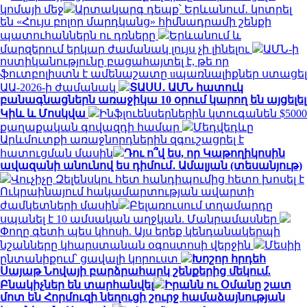
կոմայի մեջ
Արտակարգ դեպք՝ Երևանում․ կոտրել
են «Հույս բոլոր մարդկանց» հիմնադրամի շենքի
պատուհաններն ու դռները
Երևանում և
մարզերում երկար ժամանակ լույս չի լինելու
ԱՄՆ-ի
ոստիկանությունը բացահայտել է, թե որ
ֆուտբոլիստն է ամենաշատը uպառնալիքներ ստացել
ԱԱ-2026-ի ժամանակ
ՏԱՍՍ․ ԱՄՆ հատուկ
բանագնացներն առաջիկա 10 օրում կարող են այցելել
Կիև և Մոսկվա
Ինֆլուենսերներին կտուգանեն $5000
քաղաքական գովազդի համար
Մեդվեդևը
Արևմուտքի առաջնորդներին զգուշացրել է
հատուցման մասին
Դու ո՞վ ես, որ Կաթողիկոսին
ավազանի անունով ես դիմում․ Ամալյան (տեսանյութ)
Վուչիչը Զելենսկու հետ հանդիպումից հետո խոսել է
Ուկրաինայում հակամարտության ավարտի
ժամկետների մասին
Բելառուսում տղամարդը
սպանել է 10 ամսական աղջկան. Մանրամասներ
Փողը գետի պես կհոսի. Այս երեք կենդանակերպի
նշանները կհարստանան օգոստոսի վերջին
Մեսիի
ընտանիքում՝ ցավալի կորուստ
Խոշոր հրդեհ
Սայաթ Նովայի բարձրահարկ շենքերից մեկում.
Բնակիչներ են տարհանվել
Իրանն ու Օմանը շատ
մոտ են Հորմուզի նեղուցի շուրջ համաձայնության