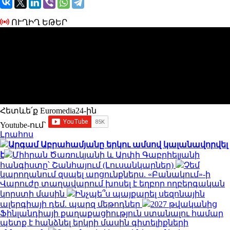
ՈՒՂԻՂ ԵԹԵՐ
Հետևե՛ք Euromedia24-ին
Youtube-ում`
Լրահոս
Արգամ Աբրահամյանը երկու ամսով կալանավորվել
է
Միհրան Ծառուկյանի և Արփի Գաբրիելյանի
հանգիստը՝ Շանհայում (Լուսանկարներ)
Չեմ
կարողանում զսպել արցունքներս. «Բանակում»-ի
Վարուժը տաղավարում խոսել է եղբոր ողբերգական
կորստի մասին
Ինչպե՞ս պայքարել սեզոնային
ալերգիայի դեմ. պարզ մեթոդներ
2027 թվականից
Ֆինլանդիայի քաղաքացիություն ստանալու համար
պետք է հանձնել երկրի մասին գիտելիքների