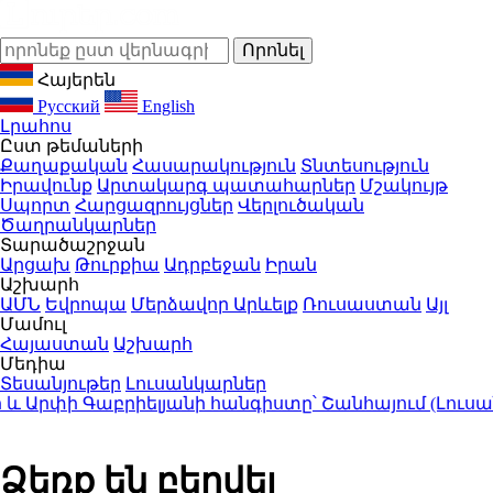
Հայերեն
Русский
English
Լրահոս
Ըստ թեմաների
Քաղաքական
Հասարակություն
Տնտեսություն
Իրավունք
Արտակարգ պատահարներ
Մշակույթ
Սպորտ
Հարցազրույցներ
Վերլուծական
Ծաղրանկարներ
Տարածաշրջան
Արցախ
Թուրքիա
Ադրբեջան
Իրան
Աշխարհ
ԱՄՆ
Եվրոպա
Մերձավոր Արևելք
Ռուսաստան
Այլ
Մամուլ
Հայաստան
Աշխարհ
Մեդիա
Տեսանյութեր
Լուսանկարներ
րփի Գաբրիելյանի հանգիստը՝ Շանհայում (Լուսանկ
Ձեռք են բերվել