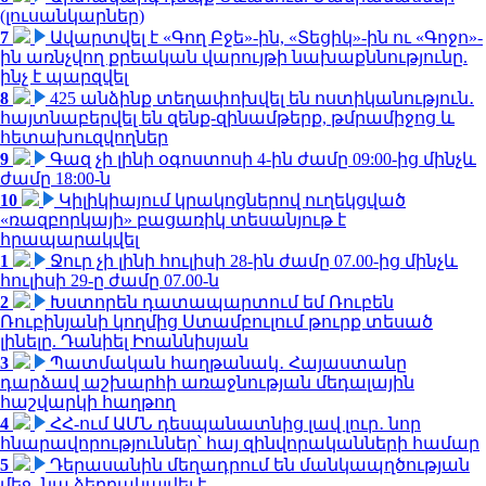
(լուսանկարներ)
7
Ավարտվել է «Գող Բջե»-ին, «Տեցիկ»-ին ու «Գոջո»-
ին առնչվող քրեական վարույթի նախաքննությունը.
ինչ է պարզվել
8
425 անձինք տեղափոխվել են ոստիկանություն․
հայտնաբերվել են զենք-զինամթերք, թմրամիջոց և
հետախուզվողներ
9
Գազ չի լինի օգոստոսի 4-ին ժամը 09:00-ից մինչև
ժամը 18:00-ն
10
Կիլիկիայում կրակոցներով ուղեկցված
«ռազբորկայի» բացառիկ տեսանյութ է
հրապարակվել
1
Ջուր չի լինի հուլիսի 28-ին ժամը 07.00-ից մինչև
հուլիսի 29-ը ժամը 07.00-ն
2
Խստորեն դատապարտում եմ Ռուբեն
Ռուբինյանի կողմից Ստամբուլում թուրք տեսած
լինելը. Դանիել Իոաննիսյան
3
Պատմական հաղթանակ․ Հայաստանը
դարձավ աշխարհի առաջնության մեդալային
հաշվարկի հաղթող
4
ՀՀ-ում ԱՄՆ դեսպանատնից լավ լուր․ նոր
հնարավորություններ՝ հայ զինվորականների համար
5
Դերասանին մեղադրում են մանկապղծության
մեջ․ նա ձերբակալվել է