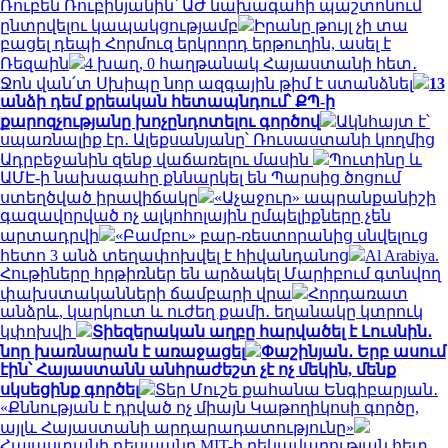
Ռուբեն Ռուբինյանին՝ ԱԺ նախագահի պաշտոնում
ընտրվելու կապակցությամբ
Իրանը թույլ չի տա
բացել դեպի Հորմուզ երկրորդ երթուղին, ասել է
Ռեզաին
4 խաղ, 0 հաղթանակ Հայաստանի հետ․
Ջոն վան՛տ Սխիպը նոր ազգային թիմ է ստանձնել
13
անձի դեմ քրեական հետապնդում՝ ՔՊ-ի
քարոզչությանը խոչընդոտելու գործով
Ակնհայտ է՝
սպառնալիք էր․ Ալեքսանյանը՝ Ռուսաստանի կողմից
Ադրբեջանին զենք վաճառելու մասին
Պուտինը և
ԱՄԷ-ի նախագահը քննարկել են Պարսից ծոցում
ստեղծված իրավիճակը
«Աչաջուր» ապրանքանիշի
գազավորված ոչ ալկոհոլային ըմպելիքները չեն
արտադրվի
«Բամբու» բար-ռեստորանից սնվելուց
հետո 3 անձ տեղափոխվել է հիվանդանոց
Al Arabiya.
Հութիները հրթիռներ են արձակել Մարիբում գտնվող
փախստականների ճամբարի վրա
Հորդառատ
անձրև, կարկուտ և ուժեղ քամի․ եղանակը կտրուկ
կփոխվի
Տիեզերական աղբը հարվածել է Լուսնին․
նոր խառնարան է առաջացել
Փաշինյան․ Երբ ասում
էին՝ Հայաստանն անհրաժեշտ չէ ոչ մեկին, մենք
սկսեցինք գործել
Տեր Մուշե քահանա Ենգիբարյան․
«Քննության է դրված ոչ միայն Կաթողիկոսի գործը,
այլև Հայաստանի արդարադատությունը»
Հայաստանի դեսպանը MIT-ի ղեկավարության հետ