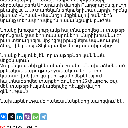
ձերբակալեցին Արարատի մարզի Քաղցրաշեն գյուղի
բնակիչ 28 և 30 տարեկան երկու երիտասարդի։ Իրենց
վարած «Նիսան» մակնիշի մեքենայով հանդերձ
նրանք տեղափոխվեցին համայնքային բաժին։
Նրանց խուզարկությամբ հայտնաբերվեց 11 փաթեթ,
որոնցում, ըստ երիտասարդների, մարիխուանա էր,
ինչը տեղադրելու միջոցով իրացնելու նպատակով
ձեռք էին բերել «Տելեգրամի» մի օգտատիրոջից։
Նրանք հայտնել են, որ փաթեթներ կան նաև
մեքենայում։
Չարենցավանի քննչական բաժնում նախաձեռնված
քրեական վարույթի շրջանակում նույն օրը
կատարված խուզարկությամբ մեքենայում
հայտնաբերվեց տարբեր գույների 26 փաթեթ։ Եվս
մեկ փաթեթ հայտնաբերվեց դեպքի վայրի
զննությամբ։
Նախաքննությամբ հանգամանքները պարզվում են։
ՈՒՂԻՂ ԵԹԵՐ