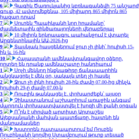
6
Գագիկ Ծառուկյանից կբռնագանձվի 75 անշարժ
գույք, 42 ավտոմեքենա, 105 միլիարդ 865 միլիոն 865
հազար դրամ
7
Սուրեն Պապիկյանի նոր հրամանը՝
ժամկետային զինծառայողների վերաբերյալ
8
10 միլիոն երկրպագու պահանջում է վտարել
Արգենտինային ԱԱ-2026-ից
9
Տասնյակ հասցեներում ջուր չի լինի՝ հուլիսի 15-
ին և 16-ին
10
Հայաստանի ամենավտանգավոր օձերը.
որտեղ են դրանք ամենաշատը հանդիպում
1
Սոչի մեկնող ինքնաթիռը ճանապարհին
անցկացրել է մեկ օր, սակայն տեղ չի հասել
2
Ջուր չի լինի հուլիսի 28-ին ժամը 07.00-ից մինչև
հուլիսի 29-ը ժամը 07.00-ն
3
Ռուբլին թանկացել է․ փոխարժեքն՝ այսօր
4
Չինաստանում աշխարհում առաջին անգամ
մարդուն փոխպատվաստվել է խոզի մի քանի օրգան
5
Ո՞րն է սիրված արտիստ Արտաշես
Ալեքսանյանի մահվան պատճառը. հայտնի են
մանրամասներ
6
Խստորեն դատապարտում եմ Ռուբեն
Ռուբինյանի կողմից Ստամբուլում թուրք տեսած