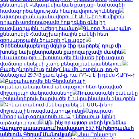
քննարկել է «Ակադեմիական քաղաք» նախագծի
համագործակցության հնարավորությունները
Ավստրալիան պլանավորում է ԱՄՆ-ից 500 միլիոն
դոլարի արժողությամբ հրթիռներ գնել իր
ռազմաօդային ուժերի համար
Գևորգ Պապոյանը
քննարկել է Համաշխարհային բանկի հետ
զբոսաշրջային ծրագրի ընթացքը
Ծիծեռնակաբերդը մզկիթ էիք դարձրել՝ դուք մի
խոսեք նախընտրական քարոզարշավի մասին
Սևաստոպոլում խոստացել են վառելիքի ազատ
վաճառք սկսել մի շարք բենզալցակայաններում
Բացի ընդդիմությունից՝ կա մի սուբյեկտ, որ չի
ճանաչում 29.743 քառ. կմ-ը. դա ՌԴ-ն է՝ ի դեմս ՀԱՊԿ-ի
Բացահայտվել են Գերմանիայի
օդանավակայանում անօդաչուի հետ կապված
միջադեպի մանրամասները
Ռուսաստանի բանակը
«Իսկանդերով» հարվածել է ուկրաինական գնացքին
Չինաստանում մեկնաբանել են ԱՄՆ-ի նոր
միջուկային ռազմավարությունը
Արարատ
Միրզոյանը օգոստոսի 10-14-ը ներառյալ կլինի
արձակուրդում
Այն, ինչ որ այսօր տեղի կունենա
Վաղարշապատաում հավասար է 37-ին խեղդամահ
անելուն. Գեղամ Մանուկյան
Անա Բրնաբիչը