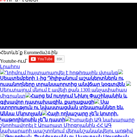
Հետևե՛ք Euromedia24-ին
Youtube-ում`
Լրահոս
Ղրիմում հայտարարվել է հրթիռային վտանգ
Սեպտեմբերի 1-ից Դիլիջանում աշակերտներն ու
ուսանողները տրանսպորտից անվճար կօգտվեն
Սեուտայում մնում է ավելի քան 1300 անչափահաս
միգրանտ
Հարց եմ ուղղում Նիկոլ Փաշինյանին և
գլխավոր դատախազին. քաղաքացի
Սա
ստորություն ու նվաստացման տեսարաններ են.
Աննա Մկրտչյան
Հայի ողնաշարը չե՛ն կոտրի․
Կաթողիկոսին չե՞ն դատի
Իսրայելի ԱԳ նախարարը
շնորհավորել է Արարատ Միրզոյանին ՀՀ ԱԳ
նախարարի պաշտոնում վերանշանակվելու առթիվ
Թուրքիան, Պակիստանն ու Սաուդյան Արաբիան