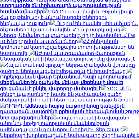
ստորագրել են փոխադարձ պաշտպանության
համաձայնագիր
Մեծ Բրիտանիայի և Իռլանդիայի
Հայոց թեմը կոչ է անում հարգել Եկեղեցու
ինքնավարությունը
Ուզում են հասնել Վեհափառին․
ճնշումները կշարունակվեն․ Հրայր սարկավագ
Սերգեյ Սեմակը հայտարարել է, որ չի հասկանում Fan
ID-ի ներդրման պատճառները
ՀՀ քննչական
կոմիտեում կառուցվածքային փոփոխություններ են
կատարվել
ԱԺ-ում պատգամավոր Հարություն
Մնացականյանի ինքնազգացողությունը վատացել է
Հայաստանում էբոլայի ներթափանցման վտանգը
ցածր է․ ներկայացվել է միջազգային իրավիճակը
Ողբերգական վթար Երևանում․ Գայի պողոտայում
մեքենաներ են բախվել, մեկ այլ մեքենայի վրա էլ
ցուցանակ է ընկել. վարորդը մահացել է
ADC. ԱՄՆ
զենքի պաշարները հասել են չափազանց ցածր
մակարդակի Իրանի հետ հակամարտության ֆոնին
ՈՒՂԻՂ․ Ամենայն հայոց կաթողիկոսը կանչվել է
դատարան. ապօրինի քրեական հետապնդման շուրջ
նոր զարգացումներ
«Հոգևորականին ավազանի
անունով կոչելը բարոյական սնանկության
ամենացայտուն դրսևորումներից է». Տեր Եսայի
Սերբիայի խորհրդարանի նախագահը շնորհավորել է