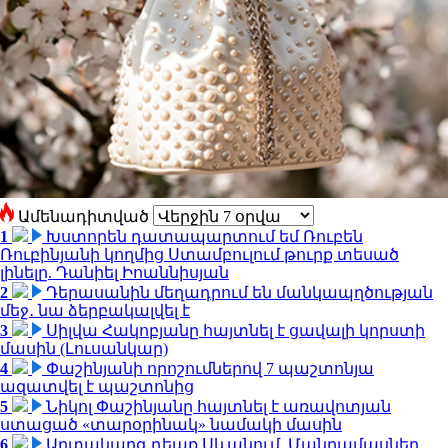
Ամենադիտված
1
Խստորեն դատապարտում եմ Ռուբեն
Ռուբինյանի կողմից Ստամբուլում թուրք տեսած
լինելը. Դանիել Իոաննիսյան
2
Դերասանին մեղադրում են մանկապղծության
մեջ․ նա ձերբակալվել է
3
Սիլվա Հակոբյանը հայտնել է ցավալի կորստի
մասին (Լուսանկար)
4
Փաշինյանի որոշումներով 7 պաշտոնյա
ազատվել է պաշտոնից
5
Նիկոլ Փաշինյանը հայտնել է առավոտյան
ստացած «տարօրինակ» նամակի մասին
6
Արտակարգ դեպք Սևանում. Մանրամասներ