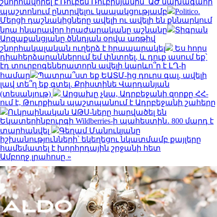
շնորհավորել է Ռուբեն Ռուբինյանին՝ ԱԺ նախագահի
պաշտոնում ընտրվելու կապակցությամբ
Politico.
Մերցի դաշնակիցները ավելի ու ավելի են քննարկում
նրա հնարավոր հրաժարականը աշնանը
Տիգրան
Արզաքանցյանը ծննդյան օրվա առթիվ
շնորհակալական ուղերձ է հրապարակել
Ես հորս
դիահերձարաններում եմ փնտրել, և դուք ասում եք՝
էդ տուրբոգեներատորն ավելի կարևո՞ր է ԼՂ-ի
համար
Պատրա՞ստ եք ԵԱՏՄ-ից դուրս գալ, ավելի
լավ տե՞ղ եք գտել. Քրիստինե Վարդանյան
(տեսանյութ)
Արցախը չկա, Ադրբեջանի զորքը ՀՀ-
ում է, Թուրքիան պաշտպանում է Ադրբեջանի շահերը
Ուկրաինական ԱԹՍ-ները հարվածել են
Եկատերինբուրգի Wildberries-ի պահեստին․ 800 մարդ է
տարհանվել
Գեղամ Մանուկյանը
իշխանությունների՝ եկեղեցու նկատմամբ քայլերը
համեմատել է խորհրդային շրջանի հետ
Ամբողջ լրահոսը »