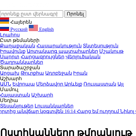
Հայերեն
Русский
English
Լրահոս
Ըստ թեմաների
Քաղաքական
Հասարակություն
Տնտեսություն
Իրավունք
Արտակարգ պատահարներ
Մշակույթ
Սպորտ
Հարցազրույցներ
Վերլուծական
Ծաղրանկարներ
Տարածաշրջան
Արցախ
Թուրքիա
Ադրբեջան
Իրան
Աշխարհ
ԱՄՆ
Եվրոպա
Մերձավոր Արևելք
Ռուսաստան
Այլ
Մամուլ
Հայաստան
Աշխարհ
Մեդիա
Տեսանյութեր
Լուսանկարներ
տից անվճար կօգտվեն
16:14
Հարց եմ ուղղում Նիկոլ 
Ոստիկանները թմրանյութ