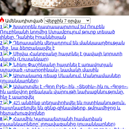
Ամենադիտված
1
Խստորեն դատապարտում եմ Ռուբեն
Ռուբինյանի կողմից Ստամբուլում թուրք տեսած
լինելը. Դանիել Իոաննիսյան
2
Դերասանին մեղադրում են մանկապղծության
մեջ․ նա ձերբակալվել է
3
Սիլվա Հակոբյանը հայտնել է ցավալի կորստի
մասին (Լուսանկար)
4
Նիկոլ Փաշինյանը հայտնել է առավոտյան
ստացած «տարօրինակ» նամակի մասին
5
Արտակարգ դեպք Սևանում. Մանրամասներ
(լուսանկարներ)
6
Ավարտվել է «Գող Բջե»-ին, «Տեցիկ»-ին ու «Գոջո»-
ին առնչվող քրեական վարույթի նախաքննությունը.
ինչ է պարզվել
7
425 անձինք տեղափոխվել են ոստիկանություն․
հայտնաբերվել են զենք-զինամթերք, թմրամիջոց և
հետախուզվողներ
8
Հասմիկ Կարապետյանի համարձակ
լուսանկարները՝ լողավազանից (լուսանկարներ)