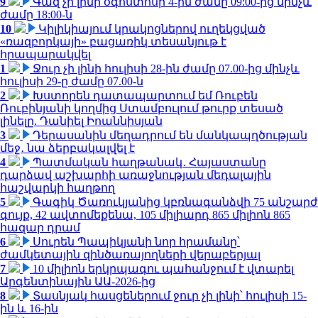
9
Գազ չի լինի օգոստոսի 4-ին ժամը 09:00-ից մինչև
ժամը 18:00-ն
10
Կիլիկիայում կրակոցներով ուղեկցված
«ռազբորկայի» բացառիկ տեսանյութ է
հրապարակվել
1
Ջուր չի լինի հուլիսի 28-ին ժամը 07.00-ից մինչև
հուլիսի 29-ը ժամը 07.00-ն
2
Խստորեն դատապարտում եմ Ռուբեն
Ռուբինյանի կողմից Ստամբուլում թուրք տեսած
լինելը. Դանիել Իոաննիսյան
3
Դերասանին մեղադրում են մանկապղծության
մեջ․ նա ձերբակալվել է
4
Պատմական հաղթանակ․ Հայաստանը
դարձավ աշխարհի առաջնության մեդալային
հաշվարկի հաղթող
5
Գագիկ Ծառուկյանից կբռնագանձվի 75 անշարժ
գույք, 42 ավտոմեքենա, 105 միլիարդ 865 միլիոն 865
հազար դրամ
6
Սուրեն Պապիկյանի նոր հրամանը՝
ժամկետային զինծառայողների վերաբերյալ
7
10 միլիոն երկրպագու պահանջում է վտարել
Արգենտինային ԱԱ-2026-ից
8
Տասնյակ հասցեներում ջուր չի լինի՝ հուլիսի 15-
ին և 16-ին