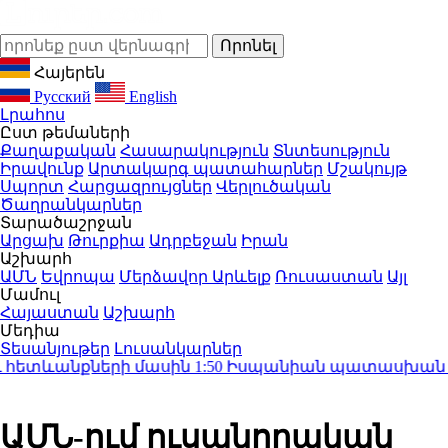
Հայերեն
Русский
English
Լրահոս
Ըստ թեմաների
Քաղաքական
Հասարակություն
Տնտեսություն
Իրավունք
Արտակարգ պատահարներ
Մշակույթ
Սպորտ
Հարցազրույցներ
Վերլուծական
Ծաղրանկարներ
Տարածաշրջան
Արցախ
Թուրքիա
Ադրբեջան
Իրան
Աշխարհ
ԱՄՆ
Եվրոպա
Մերձավոր Արևելք
Ռուսաստան
Այլ
Մամուլ
Հայաստան
Աշխարհ
Մեդիա
Տեսանյութեր
Լուսանկարներ
 հետևանքների մասին
1:50
Իսպանիան պատասխան միջո
ԱՄՆ-ում ուսանողական