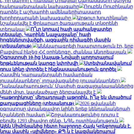
է, որ կարող է դառնալ Միացյալ Նահանգների վերջին
հանրապետական ​​նախագահը
Ռուբեն Ռուբինյանը
դարձել է աշխարհի ամենաերիտասարդ
խորհրդարանի նախագահը
Արթուր Խուդինյանը
նշանակվել է Փրկարար ծառայության տնօրենի
տեղակալ
Ո՞ւր կորավ հայի պահանջատեր
տեսակը․ Կարինե Նալչաջյանը՝ հայի
հոգեկերտվածքի, ազգային դիմագծի մասին
(տեսանյութ)
Աննկարագրելի հպարտություն էր, երբ
Բաքվում հնչեց ՀՀ օրհներգը․ Ժաննա Անդրեասյան
Օգոստոսի 10-ից Սայաթ-Նովայի պողոտայում
երթևեկության կարգը կփոխվի
Ստեփանավանում
ռուս կինը փորձել է ինքնասպանություն գործել
Հասմիկ Կարապետյանի համարձակ
լուսանկարները՝ լողավազանից (լուսանկարներ)
Դանակահարություն՝ Մասիսի գազալցակայաններից
մեկի մոտ. կասկածյալը ձերբակալվել է
Կաթողիկոսը՝ մեղադրյալի աթոռին․ ի՞նչ են մտածում
քաղաքացիները (տեսանյութ)
2026 թվականի
օգոստոսը վտանգավոր կլինի երեք կենդանակերպի
նշանների համար
Շրջանառությունից դուրս է
բերվել 1293 միավոր զենք․ ՆԳՆ ոստիկանություն
Ալեն Սիմոնյանից հետո հաջորդը Հայկ Կոնջորյանն է․
նրա մասին «սլիվները» ՔՊ-ն է կազմակերպում