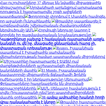
Հայ ուշուիստները 37 մեդալ են նվաճել միջազգային
մրցաշարում
Սլովակիայի արևելքում արտակարգ
դրություն է հայտարարվել շոգի ալիքների
պատճառով
Ֆյոդորովը փորձում է Մասկին համոզել,
որ աջակցի Ուկրաինային
Թրամփը սպառնացել է
արգելափակել շվեյցարական ժամացույցների
ներմուծումը ԱՄՆ
Հորմուզի նեղուցը կարող է
կորցնել իր ռազմավարական նշանակությունը
Կաթողիկոսը չպետք է հայկական դատարանի առջև
կանգնի ու վե՛րջ, մնացածը քննարկման հարց չի․
փաստաբան (տեսանյութ)
Reuters. Իսպանիան
սպառնում է Իտալիային սահմանային
վերահսկողության համար պատասխան միջոցներով
Միշուստինը հայտարարել է ԵԱՏՄ-ում
մարքեթփլեյսների աշխատանքի միասնական
կանոնների մասին
El Mundo. Իսպանական
նավատորմը միգրացիոն ճգնաժամի ֆոնին
ուժեղացրել է իր ներկայությունը Սեուտայում
Փրկարարները հայտնաբերել են մոլորված
զբոսաշրջիկներին
ԱՄՆ Սենատը հավանություն է
տվել Ռուսաստանի դեմ նոր պատժամիջոցների
մասին օրինագծին
31-ամյա ամուսինը խանդի հողի
վրա դանակահարել է կնոջը
Թրամփը հայտարարել