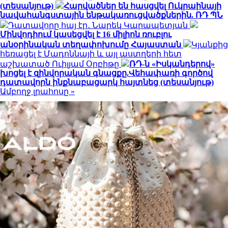
(տեսանյութ)
Հարվածներ են հասցվել Ուկրաինայի
նավահանգստային ենթակառուցվածքներին. ՌԴ ՊՆ
Դատավորը հայ էր․ Նարեկ Կարապետյան
Մինվոդիում կասեցվել է 16 միլիոն ռուբլու
անօրինական տեղափոխումը Հայաստան
Կյանքից
հեռացել է Մադոննայի և այլ աստղերի հետ
աշխատած Ուիլյամ Օրբիթը
ՌԴ-ն «Իսկանդերով»
խոցել է զինվորական գնացքը.Վեհափառի գործով
դատավորն ինքնաբացարկ հայտնեց (տեսանյութ)
Ամբողջ լրահոսը »