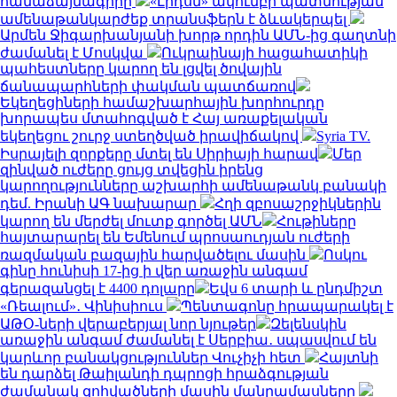
համաձայնագիրը
«Լիդսն» ակումբի պատմության
ամենաթանկարժեք տրանսֆերն է ձևակերպել
Արմեն Ջիգարխանյանի խորթ որդին ԱՄՆ-ից գաղտնի
ժամանել է Մոսկվա
Ուկրաինայի հացահատիկի
պահեստները կարող են լցվել ծովային
ճանապարհների փակման պատճառով
Եկեղեցիների համաշխարհային խորհուրդը
խորապես մտահոգված է Հայ առաքելական
եկեղեցու շուրջ ստեղծված իրավիճակով
Syria TV.
Իսրայելի զորքերը մտել են Սիրիայի հարավ
Մեր
զինված ուժերը ցույց տվեցին իրենց
կարողությունները աշխարհի ամենաթանկ բանակի
դեմ. Իրանի ԱԳ նախարար
Հղի զբոսաշրջիկներին
կարող են մերժել մուտք գործել ԱՄՆ
Հութիները
հայտարարել են Եմենում պրոսաուդյան ուժերի
ռազմական բազային հարվածելու մասին
Ոսկու
գինը հունիսի 17-ից ի վեր առաջին անգամ
գերազանցել է 4400 դոլարը
Եվս 6 տարի և ընդմիշտ
«Ռեալում»․ Վինիսիուս
Պենտագոնը հրապարակել է
ԱԹՕ-ների վերաբերյալ նոր նյութեր
Զելենսկին
առաջին անգամ ժամանել է Սերբիա․ սպասվում են
կարևոր բանակցություններ Վուչիչի հետ
Հայտնի
են դարձել Թաիլանդի դպրոցի հրաձգության
ժամանակ զոհվածների մասին մանրամասները