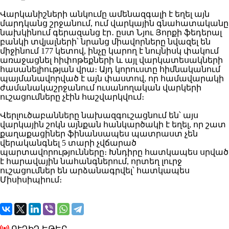
Վարկանիշների անկումը ամենազգալի է եղել այն
մարդկանց շրջանում, ում վարկային գնահատականը
նախկինում գերազանց էր․ ըստ Նյու Յորքի ֆեդերալ
բանկի տվյալների՝ նրանց միավորները նվազել են
միջինում 177 կետով, ինչը կարող է նույնիսկ փակում
առաջացնել հիփոթեքների և այլ վարկատեսակների
հասանելիության վրա։ Այդ կորուստը հիմնականում
պայմանավորված է այն փաստով, որ համավարակի
ժամանակաշրջանում ուսանողական վարկերի
ուշացումները չէին հաշվարկվում։
Վերլուծաբանները նախազգուշացնում են՝ այս
վարկային շոկն այնքան հանկարծակի է եղել, որ շատ
քաղաքացիներ ֆինանսապես պատրաստ չեն
վերականգնել 5 տարի չվճարած
պարտավորությունները։ Խնդիրը հատկապես սրված
է հարավային նահանգներում, որտեղ լուրջ
ուշացումներ են արձանագրվել՝ հատկապես
Միսիսիպիում։
ՈՒՂԻՂ ԵԹԵՐ