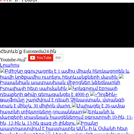
Հետևե՛ք Euromedia24-ին
Youtube-ում`
Լրահոս
Բժիշկը զգուշացրել է 1 ամիս միայն հնդկացորեն և
հավի կրծքամիս ուտելու հետևանքների մասին
Իսպանիան պատասխան միջոցներ կձեռնարկի
Իտալիայի հետ սահմանին
Կոնգոյում էբոլայի
դեպքերի թիվը գերազանցել է 4000-ը
«Դոլֆին»
թայֆունը շարժվում է դեպի Չինաստան․ վտանգի
տակ է մինչև 30 միլիոն մարդ
Մահացել է 26-ամյա
հայտնի տիկտոկերը (լուսանկար)
Երևանի և
մարզերի տասնյակ հասցեներում օգոստոսի 10-ին, 11-
ին, 12-ին և 13-ին գազ չի լինելու
Իրանը
պատրաստվում է հաստատել ԱՄՆ-ի և Օմանի հետ