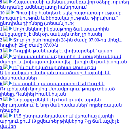
9
Հայաստանի ամենավտանգավոր օձերը. որտեղ
են դրանք ամենաշատը հանդիպում
10
Պուտինը հանդես է եկել հայտարարությամբ.
Խուզարկություն և ձերբակալություն․ թիրախում՝
ընդդիմադիրները (տեսանյութ)
1
Սոչի մեկնող ինքնաթիռը ճանապարհին
անցկացրել է մեկ օր, սակայն տեղ չի հասել
2
Ջուր չի լինի հուլիսի 28-ին ժամը 07.00-ից մինչև
հուլիսի 29-ը ժամը 07.00-ն
3
Ռուբլին թանկացել է․ փոխարժեքն՝ այսօր
4
Չինաստանում աշխարհում առաջին անգամ
մարդուն փոխպատվաստվել է խոզի մի քանի օրգան
5
Ո՞րն է սիրված արտիստ Արտաշես
Ալեքսանյանի մահվան պատճառը. հայտնի են
մանրամասներ
6
Խստորեն դատապարտում եմ Ռուբեն
Ռուբինյանի կողմից Ստամբուլում թուրք տեսած
լինելը. Դանիել Իոաննիսյան
7
Նորայրը մեկնել էր հանգստի, արդեն
վերադառնում է. նոր մանրամասներ՝ ողբերգական
դեպքից
8
1/15 ընտրատեղամասում վերահաշվարկի
արդյունքում 19 քվեաթերթիկներից 7-ը ճանաչվել է
վավեր