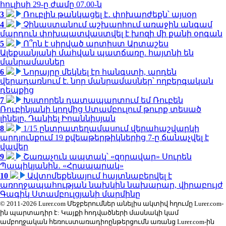
հուլիսի 29-ը ժամը 07.00-ն
3
Ռուբլին թանկացել է․ փոխարժեքն՝ այսօր
4
Չինաստանում աշխարհում առաջին անգամ
մարդուն փոխպատվաստվել է խոզի մի քանի օրգան
5
Ո՞րն է սիրված արտիստ Արտաշես
Ալեքսանյանի մահվան պատճառը. հայտնի են
մանրամասներ
6
Նորայրը մեկնել էր հանգստի, արդեն
վերադառնում է. նոր մանրամասներ՝ ողբերգական
դեպքից
7
Խստորեն դատապարտում եմ Ռուբեն
Ռուբինյանի կողմից Ստամբուլում թուրք տեսած
լինելը. Դանիել Իոաննիսյան
8
1/15 ընտրատեղամասում վերահաշվարկի
արդյունքում 19 քվեաթերթիկներից 7-ը ճանաչվել է
վավեր
9
Շառաչուն ապտակ՝ «զորավար» Սուրեն
Պապիկյանին․ «Հրապարակ»
10
Ավտոմեքենայում հայտնաբերվել է
առողջապահության նախկին նախարար, վիրաբույժ
Գագիկ Ստամբուլցյանի մարմինը
© 2011-2026 Lurer.com Մեջբերումներ անելիս ակտիվ հղումը Lurer.com-
ին պարտադիր է: Կայքի հոդվածների մասնակի կամ
ամբողջական հեռուստառադիոընթերցումն առանց Lurer.com-ին