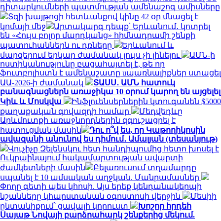
դիտարկումների պատմության ամենաշոգ ամիսները
Տզի խայթոցի հետևանքով կինը 42 օր մնացել է
կոմայի մեջ
Արտակարգ դեպք՝ Երևանում․ կոտրել
են «Հույս բոլոր մարդկանց» հիմնադրամի շենքի
պատուհաններն ու դռները
Երևանում և
մարզերում երկար ժամանակ լույս չի լինելու
ԱՄՆ-ի
ոստիկանությունը բացահայտել է, թե որ
ֆուտբոլիստն է ամենաշատը uպառնալիքներ ստացել
ԱԱ-2026-ի ժամանակ
ՏԱՍՍ․ ԱՄՆ հատուկ
բանագնացներն առաջիկա 10 օրում կարող են այցելել
Կիև և Մոսկվա
Ինֆլուենսերներին կտուգանեն $5000
քաղաքական գովազդի համար
Մեդվեդևը
Արևմուտքի առաջնորդներին զգուշացրել է
հատուցման մասին
Դու ո՞վ ես, որ Կաթողիկոսին
ավազանի անունով ես դիմում․ Ամալյան (տեսանյութ)
Վուչիչը Զելենսկու հետ հանդիպումից հետո խոսել է
Ուկրաինայում հակամարտության ավարտի
ժամկետների մասին
Բելառուսում տղամարդը
սպանել է 10 ամսական աղջկան. Մանրամասներ
Փողը գետի պես կհոսի. Այս երեք կենդանակերպի
նշանները կհարստանան օգոստոսի վերջին
Մեսիի
ընտանիքում՝ ցավալի կորուստ
Խոշոր հրդեհ
Սայաթ Նովայի բարձրահարկ շենքերից մեկում.