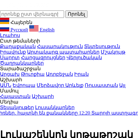
Հայերեն
Русский
English
Լրահոս
Ըստ թեմաների
Քաղաքական
Հասարակություն
Տնտեսություն
Իրավունք
Արտակարգ պատահարներ
Մշակույթ
Սպորտ
Հարցազրույցներ
Վերլուծական
Ծաղրանկարներ
Տարածաշրջան
Արցախ
Թուրքիա
Ադրբեջան
Իրան
Աշխարհ
ԱՄՆ
Եվրոպա
Մերձավոր Արևելք
Ռուսաստան
Այլ
Մամուլ
Հայաստան
Աշխարհ
Մեդիա
Տեսանյութեր
Լուսանկարներ
եր․ հայտնի են քանակները
12:20
Տարոյի աստղագուշակո
Լուկաշենկոն կրթաթոշակ