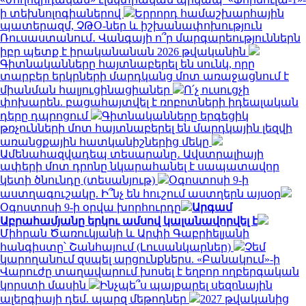
ի տեխնոլոգիաներով
Երրորդ համաշխարհային
պատերազմ, ՉԹՕ-ներ և իշխանափոխություն
Ռուսաստանում․ Վանգայի ո՞ր մարգարեություններն
իբր պետք է իրականանան 2026 թվականին
Գիտնականները հայտնաբերել են սունկ, որը
տարբեր երկրների մարդկանց մոտ առաջացնում է
միանման հալյուցինացիաներ
Ո՛չ ուսուցչի
փոխարեն. բացահայտվել է ռոբոտների իդեալական
դերը դպրոցում
Գիտնականները երգեցիկ
թռչունների մոտ հայտնաբերել են մարդկային լեզվի
առանցքային հատկանիշներից մեկը
Ամենահազվադեպ տեսարանը․ Ավստրալիայի
ափերի մոտ դրոնը նկարահանել է սապատավոր
կետի ծնունդը (տեսանյութ)
Օգոստոսի 9-ի
աստղագուշակը. Ի՞նչ են հուշում աստղերն այսօր
Օգոստոսի 9-ի օրվա խորհուրդը
Արգամ
Աբրահամյանը երկու ամսով կալանավորվել է
Միհրան Ծառուկյանի և Արփի Գաբրիելյանի
հանգիստը՝ Շանհայում (Լուսանկարներ)
Չեմ
կարողանում զսպել արցունքներս. «Բանակում»-ի
Վարուժը տաղավարում խոսել է եղբոր ողբերգական
կորստի մասին
Ինչպե՞ս պայքարել սեզոնային
ալերգիայի դեմ. պարզ մեթոդներ
2027 թվականից