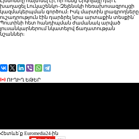
Էյսմոնտը հայտնել էր, որ հենց Նիկոլայը դեր է
խաղացել Լուկաշենկո–Զելենսկի հեռախոսազրույցի
կազմակերպման գործում։ Իսկ մարտին լրագրողները
ուշադրություն էին դարձրել նրա արտաքին տեսքին՝
Պուտինի հետ հանդիպման ժամանակ արված
լուսանկարներում նկատելով ճաղատության
նշաններ։
ՈՒՂԻՂ ԵԹԵՐ
Հետևե՛ք Euromedia24-ին