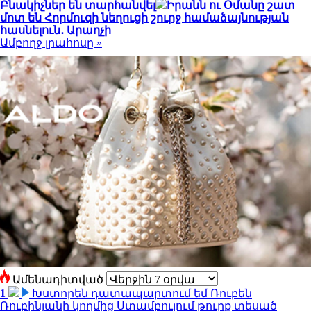
Բնակիչներ են տարհանվել
Իրանն ու Օմանը շատ
մոտ են Հորմուզի նեղուցի շուրջ համաձայնության
հասնելուն․ Արաղչի
Ամբողջ լրահոսը »
Ամենադիտված
1
Խստորեն դատապարտում եմ Ռուբեն
Ռուբինյանի կողմից Ստամբուլում թուրք տեսած