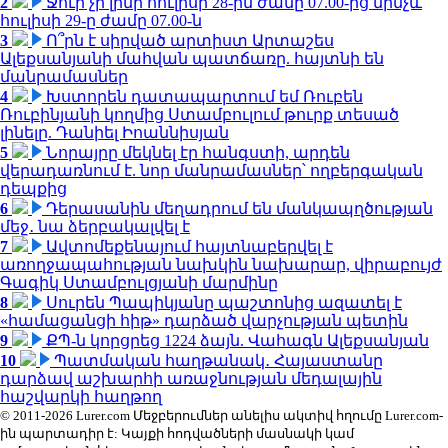
2
Ջուր չի լինի հուլիսի 28-ին ժամը 07.00-ից մինչև
հուլիսի 29-ը ժամը 07.00-ն
3
Ո՞րն է սիրված արտիստ Արտաշես
Ալեքսանյանի մահվան պատճառը. հայտնի են
մանրամասներ
4
Խստորեն դատապարտում եմ Ռուբեն
Ռուբինյանի կողմից Ստամբուլում թուրք տեսած
լինելը. Դանիել Իոաննիսյան
5
Նորայրը մեկնել էր հանգստի, արդեն
վերադառնում է. նոր մանրամասներ՝ ողբերգական
դեպքից
6
Դերասանին մեղադրում են մանկապղծության
մեջ․ նա ձերբակալվել է
7
Ավտոմեքենայում հայտնաբերվել է
առողջապահության նախկին նախարար, վիրաբույժ
Գագիկ Ստամբուլցյանի մարմինը
8
Սուրեն Պապիկյանը պաշտոնից ազատել է
«համացանցի հիթ» դարձած վարչության պետին
9
ՔՊ-ն կորցրեց 1224 ձայն. Վահագն Ալեքսանյան
10
Պատմական հաղթանակ․ Հայաստանը
դարձավ աշխարհի առաջնության մեդալային
հաշվարկի հաղթող
© 2011-2026 Lurer.com Մեջբերումներ անելիս ակտիվ հղումը Lurer.com-
ին պարտադիր է: Կայքի հոդվածների մասնակի կամ