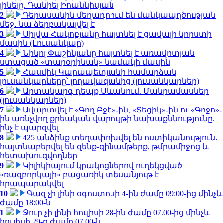
լինելը. Դանիել Իոաննիսյան
2
Դերասանին մեղադրում են մանկապղծության
մեջ․ նա ձերբակալվել է
3
Սիլվա Հակոբյանը հայտնել է ցավալի կորստի
մասին (Լուսանկար)
4
Նիկոլ Փաշինյանը հայտնել է առավոտյան
ստացած «տարօրինակ» նամակի մասին
5
Հասմիկ Կարապետյանի համարձակ
լուսանկարները՝ լողավազանից (լուսանկարներ)
6
Արտակարգ դեպք Սևանում. Մանրամասներ
(լուսանկարներ)
7
Ավարտվել է «Գող Բջե»-ին, «Տեցիկ»-ին ու «Գոջո»-
ին առնչվող քրեական վարույթի նախաքննությունը.
ինչ է պարզվել
8
425 անձինք տեղափոխվել են ոստիկանություն․
հայտնաբերվել են զենք-զինամթերք, թմրամիջոց և
հետախուզվողներ
9
Կիլիկիայում կրակոցներով ուղեկցված
«ռազբորկայի» բացառիկ տեսանյութ է
հրապարակվել
10
Գազ չի լինի օգոստոսի 4-ին ժամը 09:00-ից մինչև
ժամը 18:00-ն
1
Ջուր չի լինի հուլիսի 28-ին ժամը 07.00-ից մինչև
հուլիսի 29-ը ժամը 07.00-ն