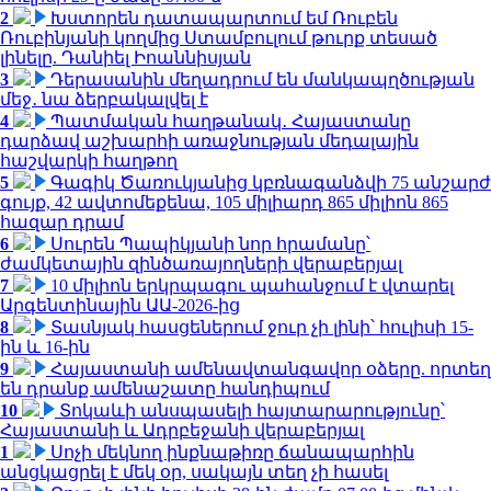
2
Խստորեն դատապարտում եմ Ռուբեն
Ռուբինյանի կողմից Ստամբուլում թուրք տեսած
լինելը. Դանիել Իոաննիսյան
3
Դերասանին մեղադրում են մանկապղծության
մեջ․ նա ձերբակալվել է
4
Պատմական հաղթանակ․ Հայաստանը
դարձավ աշխարհի առաջնության մեդալային
հաշվարկի հաղթող
5
Գագիկ Ծառուկյանից կբռնագանձվի 75 անշարժ
գույք, 42 ավտոմեքենա, 105 միլիարդ 865 միլիոն 865
հազար դրամ
6
Սուրեն Պապիկյանի նոր հրամանը՝
ժամկետային զինծառայողների վերաբերյալ
7
10 միլիոն երկրպագու պահանջում է վտարել
Արգենտինային ԱԱ-2026-ից
8
Տասնյակ հասցեներում ջուր չի լինի՝ հուլիսի 15-
ին և 16-ին
9
Հայաստանի ամենավտանգավոր օձերը. որտեղ
են դրանք ամենաշատը հանդիպում
10
Տոկաևի անսպասելի հայտարարությունը՝
Հայաստանի և Ադրբեջանի վերաբերյալ
1
Սոչի մեկնող ինքնաթիռը ճանապարհին
անցկացրել է մեկ օր, սակայն տեղ չի հասել