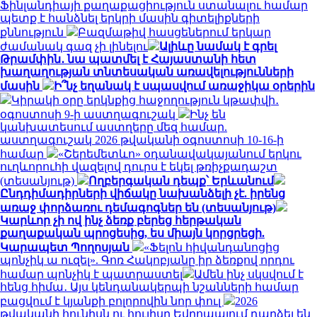
Ֆինլանդիայի քաղաքացիություն ստանալու համար
պետք է հանձնել երկրի մասին գիտելիքների
քննություն
Բազմաթիվ հասցեներում երկար
ժամանակ գազ չի լինելու
Ալիևը նամակ է գրել
Թրամփին․ նա պատմել է Հայաստանի հետ
խաղաղության տնտեսական առավելությունների
մասին
Ի՞նչ եղանակ է սպասվում առաջիկա օրերին
Կիրակի օրը երկնքից հաջողություն կթափվի․
օգոստոսի 9-ի աստղագուշակ
Ինչ են
կանխատեսում աստղերը մեզ համար.
աստղագուշակ 2026 թվականի օգոստոսի 10-16-ի
համար
«Շերեմետևո» օդանավակայանում երկու
ուղևորուհի վազելով դուրս է եկել թռիչքադաշտ
(տեսանյութ)
Ողբերգական դեպք՝ Երևանում
Ընդդիմադիրների վիճակը նախանձելի չէ. իրենց
առաջ փորձառու դեմագոգներ են (տեսանյութ)
Կարևոր չի ով ինչ ձեռք բերեց հերթական
քաղաքական պրոցեսից, ես միայն կորցրեցի.
Կարապետ Պողոսյան
«Ֆելոն հիվանդանոցից
պոնչիկ ա ուզել». Գոռ Հակոբյանը իր ձեռքով որդու
համար պոնչիկ է պատրաստել
Ամեն ինչ սկսվում է
հենց հիմա․ Այս կենդանակերպի նշանների համար
բացվում է կյանքի բոլորովին նոր փուլ
2026
թվականի հունիսն ու հուլիսը Եվրոպայում դարձել են