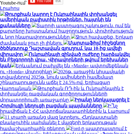
Youtube-ում`
Լրահոս
Թուրքիան կարող է Ուկրաինային փոխանցել
ամերիկյան բալիստիկ հրթիռներ․ հայտնի են
քանակները
Տարոյի աստղագուշակություն. ում են
քարտերը խոստանում հաջողություն, փոփոխություն
և նոր հնարավորություններ
Ջուր հավաքեք. Երկար
ժամանակ ջուր չի լինելու
Մարտաֆիլմ հիշեցնող
ծեծկռտուք Դաշտավան գյուղում. կա 10-ից ավելի
վիրավոր
Ուկրաինայի զինված ուժերը հարձակվել
են Բելգորոդի վրա․ Վիրավորների թվում երեխաներ
կան
Երևանում բախվել են «Mazda» ավտոմեքենան
ու «Honda» մոտոցիկլը
2026թ. առաջին կիսամյակի
տվյալներով 2025թ. նույն ամիսների համեմատ
շինարարությունն աճել է 24.5%-ով. Եղիազար
Վարդանյան
Թուրքիան ՌԴ-ին և Ուկրաինային է
փոխանցել ռազմական գործողությունների
մորատորիումի առաջարկը
Իրանը ներկայացրել է
Հորմուզի նեղուցի բացման պայմանները
Ի՞նչ
իրավիճակ է ՀՀ ավտոճանապարհներին և Լարսում
11 տարի առանց մազ կտրելու. Հնդկաստանի
բնակչուհին սահմանել է մազերի երկարության
համաշխարհային ռեկորդ
Ford-ը պատրաստում է
«ժողովրդական» էլեկտրական պիկապ՝ «Ֆորմուլա-1»-