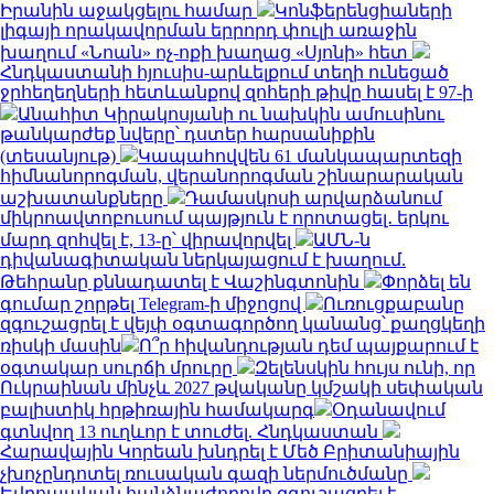
Իրանին աջակցելու համար
Կոնֆերենցիաների
լիգայի որակավորման երրորդ փուլի առաջին
խաղում «Նոան» ոչ-ոքի խաղաց «Սյոնի» հետ
Հնդկաստանի հյուսիս-արևելքում տեղի ունեցած
ջրհեղեղների հետևանքով զոհերի թիվը հասել է 97-ի
Անահիտ Կիրակոսյանի ու նախկին ամուսինու
թանկարժեք նվերը՝ դստեր հարսանիքին
(տեսանյութ)
Կապահովվեն 61 մանկապարտեզի
հիմնանորոգման, վերանորոգման շինարարական
աշխատանքները
Դամասկոսի արվարձանում
միկրոավտոբուսում պայթյուն է որոտացել․ երկու
մարդ զոհվել է, 13-ը՝ վիրավորվել
ԱՄՆ-ն
դիվանագիտական ներկայացում է խաղում.
Թեհրանը քննադատել է Վաշինգտոնին
Փորձել են
գումար շորթել Telegram-ի միջոցով
Ուռուցքաբանը
զգուշացրել է վեյփ օգտագործող կանանց՝ քաղցկեղի
ռիսկի մասին
Ո՞ր հիվանդության դեմ պայքարում է
օգտակար սուրճի մրուրը
Զելենսկին հույս ունի, որ
Ուկրաինան մինչև 2027 թվականը կմշակի սեփական
բալիստիկ հրթիռային համակարգ
Օդանավում
գտնվող 13 ուղևոր է տուժել. Հնդկաստան
Հարավային Կորեան խնդրել է Մեծ Բրիտանիային
չխոչընդոտել ռուսական գազի ներմուծմանը
Եվրոպական հանձնաժողովը զգուշացրել է