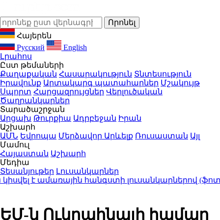
Հայերեն
Русский
English
Լրահոս
Ըստ թեմաների
Քաղաքական
Հասարակություն
Տնտեսություն
Իրավունք
Արտակարգ պատահարներ
Մշակույթ
Սպորտ
Հարցազրույցներ
Վերլուծական
Ծաղրանկարներ
Տարածաշրջան
Արցախ
Թուրքիա
Ադրբեջան
Իրան
Աշխարհ
ԱՄՆ
Եվրոպա
Մերձավոր Արևելք
Ռուսաստան
Այլ
Մամուլ
Հայաստան
Աշխարհ
Մեդիա
Տեսանյութեր
Լուսանկարներ
իսվել է ամառային հանգստի լուսանկարներով (ֆոտոշ
ԵՄ-ն Ուկրաինայի համար