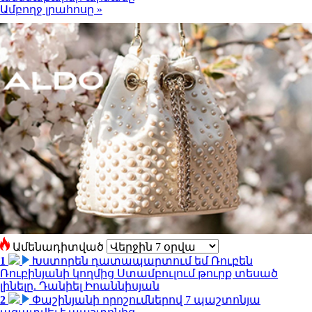
Ամբողջ լրահոսը »
Ամենադիտված
1
Խստորեն դատապարտում եմ Ռուբեն
Ռուբինյանի կողմից Ստամբուլում թուրք տեսած
լինելը. Դանիել Իոաննիսյան
2
Փաշինյանի որոշումներով 7 պաշտոնյա