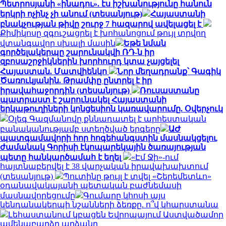
Պետրոսյանի «ինադու». էս իշխանությունը հանուն
երկրի ոչինչ չի անում (տեսանյութ)
Հայաստանի
բնակչության թիվը շուրջ 7 հազարով ավելացել է
Քիմիկոսը զգուշացրել է խոհանոցում թույլ տրվող
վտանգավոր սխալի մասին
Եթե նման
գործելակերպը շարունակվի ՌԴ-ն իր
զբոսաշրջիկներին խորհուրդ կտա չայցելել
Հայաստան. Մատվիենկո
Նոր մեղադրանք՝ Գագիկ
Ծառուկյանին. Թրամփը ընտրել է իր
իրավահաջորդին (տեսանյութ)
Ռուսաստանը
պատրաստ է շարունակել Հայաստանի
երկաթուղիների կոնցեսիոն կառավարումը. Օվերչուկ
Օլեգ Գազմանովը քննադատել է արհեստական
բանականությամբ ստեղծված երգերը
ԱԺ
պատգամավորի հոր հոգեհանգստին մասնակցելու
ժամանակ Գորիսի էկոպարեկային ծառայության
պետը հանկարծամահ է եղել
«Էմ Ջի»-ում
հայտնաբերվել է 38 վարչական իրավախախտում
(տեսանյութ)
Պուտինը թույլ է տվել «Շերեմետևո»
օդանավակայանի պետական բաժնեմասի
մասնավորեցումը
Գումարը կհոսի այս
կենդանակերպի նշանների ձեռքը. ո՞վ կհարստանա
Լեհաստանում կբացեն Եվրոպայում Աստվածամոր
ամենաբարձր արձանը