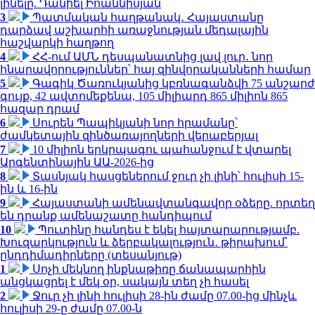
լինելը. Դանիել Իոաննիսյան
3
Պատմական հաղթանակ․ Հայաստանը
դարձավ աշխարհի առաջնության մեդալային
հաշվարկի հաղթող
4
ՀՀ-ում ԱՄՆ դեսպանատնից լավ լուր․ նոր
հնարավորություններ՝ հայ զինվորականների համար
5
Գագիկ Ծառուկյանից կբռնագանձվի 75 անշարժ
գույք, 42 ավտոմեքենա, 105 միլիարդ 865 միլիոն 865
հազար դրամ
6
Սուրեն Պապիկյանի նոր հրամանը՝
ժամկետային զինծառայողների վերաբերյալ
7
10 միլիոն երկրպագու պահանջում է վտարել
Արգենտինային ԱԱ-2026-ից
8
Տասնյակ հասցեներում ջուր չի լինի՝ հուլիսի 15-
ին և 16-ին
9
Հայաստանի ամենավտանգավոր օձերը. որտեղ
են դրանք ամենաշատը հանդիպում
10
Պուտինը հանդես է եկել հայտարարությամբ.
Խուզարկություն և ձերբակալություն․ թիրախում՝
ընդդիմադիրները (տեսանյութ)
1
Սոչի մեկնող ինքնաթիռը ճանապարհին
անցկացրել է մեկ օր, սակայն տեղ չի հասել
2
Ջուր չի լինի հուլիսի 28-ին ժամը 07.00-ից մինչև
հուլիսի 29-ը ժամը 07.00-ն