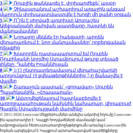
3
Ռուբլին թանկացել է․ փոխարժեքն՝ այսօր
4
Չինաստանում աշխարհում առաջին անգամ
մարդուն փոխպատվաստվել է խոզի մի քանի օրգան
5
Ո՞րն է սիրված արտիստ Արտաշես
Ալեքսանյանի մահվան պատճառը. հայտնի են
մանրամասներ
6
Նորայրը մեկնել էր հանգստի, արդեն
վերադառնում է. նոր մանրամասներ՝ ողբերգական
դեպքից
7
Խստորեն դատապարտում եմ Ռուբեն
Ռուբինյանի կողմից Ստամբուլում թուրք տեսած
լինելը. Դանիել Իոաննիսյան
8
1/15 ընտրատեղամասում վերահաշվարկի
արդյունքում 19 քվեաթերթիկներից 7-ը ճանաչվել է
վավեր
9
Շառաչուն ապտակ՝ «զորավար» Սուրեն
Պապիկյանին․ «Հրապարակ»
10
Ավտոմեքենայում հայտնաբերվել է
առողջապահության նախկին նախարար, վիրաբույժ
Գագիկ Ստամբուլցյանի մարմինը
© 2011-2026 Lurer.com Մեջբերումներ անելիս ակտիվ հղումը Lurer.com-
ին պարտադիր է: Կայքի հոդվածների մասնակի կամ
ամբողջական հեռուստառադիոընթերցումն առանց Lurer.com-ին
հղման արգելվում է:Կայքում արտահայտված կարծիքները