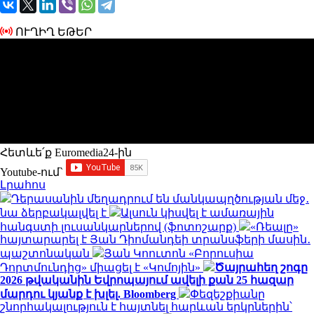
ՈՒՂԻՂ ԵԹԵՐ
Հետևե՛ք Euromedia24-ին
Youtube-ում`
Լրահոս
Դերասանին մեղադրում են մանկապղծության մեջ․
նա ձերբակալվել է
Ալսուն կիսվել է ամառային
հանգստի լուսանկարներով (ֆոտոշարք)
«Ռեալը»
հայտարարել է Յան Դիոմանդեի տրանսֆերի մասին․
պաշտոնական
Յան Կոուտոն «Բորուսիա
Դորտմունդից» միացել է «Կոմոյին»
Ծայրահեղ շոգը
2026 թվականին Եվրոպայում ավելի քան 25 հազար
մարդու կյանք է խլել. Bloomberg
Փեզեշքիանը
շնորհակալություն է հայտնել հարևան երկրներին՝