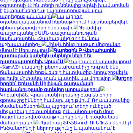
օգոստոսի 12-ին տեղի ունենալիք արևի խավարման
էլեկտրաէներգիայի արտադրության վրա
ազդեցության մասին
Լայպցիգի
օդանավակայանում ինքնաթիռում հայտնաբերվել է
զինամթերքով լիքը ինքնաթիռ
Թրամփը
պաշտպանել է ԱՄՆ պաշտպանության
նախարարին․ «Չափազանց գոհ եմ նրա
աշխատանքից»
Մինչև հինգ հազար միգրանտ
մնում է Սեուտայում
Գարեգին Բ Վեփահառին
դատարան կանչելն անընդունելի է եւ
դատապարտելի. Արամ Ա
Գարգառ բնակավայրում
«KamAZ» մակնիշի բետոնախառնիչը դուրս է եկել
ճանապարհի երթևեկելի հատվածից, կողաշրջվել և
բшխվել մոտակա տան պատին․ կա վիրшվոր
Խոշոր
հրդեհ՝ Երևանի Սիլիկյան թաղամասի
հարևանությամբ գտնվող աղբավայրում
Կոբախիձե. Վրաստանի դռները բաց են բոլոր
զբոսաշրջիկների համար, այդ թվում՝ Ռուսաստանից
ժամանածների
Լայպցիգում տեղի ունեցած
միջադեպի հետաքննություն․ անօդաչուի մոտ
հայտնաբերված պայթուցիկը եղել է ռազմական
մակարդակի
Սկանդալ ՖԻՖԱ-ում․ ՈՒԵՖԱ-ն մերժել է
Ինֆանտինոյի ներողությունը և պահպանում է