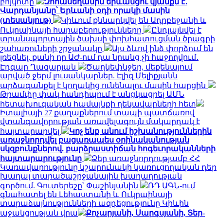
բոյկոտը
Զոհասեղանին երևանցու կյանքն է․
Վարդանյանը՝ Երևանի օդի որակի մասին
(տեսանյութ)
Կիևում քննարկվել են Ադրբեջանի և
Ուկրաինայի հարաբերությունները
Ընդլայնվել է
տրանսպորտային ծախսի փոխհատուցման ծրագրի
շահառուների շրջանակը
Այս ձևով ինձ փորձում են
լռեցնել, քանի որ ԱԺ-ում դա նրանց չի հաջողվում․
Էդգար Ղազարյան
Ծաղկեփնջեր, մեքենայում
արված ջերմ լուսանկարներ. Էլիզ Մելիքյանն
արձագանքել է կողակից ունենալու մասին հարցին
Թրամփը փակ հանդիպում է անցկացրել ԱՄՆ
հետախուզական համայնքի ղեկավարների հետ
Իտալիայի 27 քաղաքներում տապի պատճառով
վտանգավորության առավելագույն մակարդակ է
հայտարարվել
Կոչ ենք անում իշխանություններին
առաջնորդվել բացառապես օրինականության
սկզբունքներով. բարձրաստիճան հոգեւորականների
հայտարարությունը
Ձեր առաջնորդությամբ ՀՀ
Կառավարությունը կշարունակի կառուցողական դեր
խաղալ տարածաշրջանային խաղաղության
գործում. Գուտերեշը՝ Փաշինյանին
ՌԴ ԱԳՆ-ում
գնահատել են Լեհաստանի և Ուկրաինայի
տարաձայնությունների ազդեցությունը Կիևին
աջակցության վրա
Քոչարյանի, Սարգսյանի, Տեր-