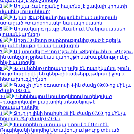
ազատվել է պաշտոնից
3
Սիլվա Հակոբյանը հայտնել է ցավալի կորստի
մասին (Լուսանկար)
4
Նիկոլ Փաշինյանը հայտնել է առավոտյան
ստացած «տարօրինակ» նամակի մասին
5
Արտակարգ դեպք Սևանում. Մանրամասներ
(լուսանկարներ)
6
Արջը 30 մետր բարձրությունից ցած է գցել և
սպանել կաթոլիկ սարկավագին
7
Ավարտվել է «Գող Բջե»-ին, «Տեցիկ»-ին ու «Գոջո»-
ին առնչվող քրեական վարույթի նախաքննությունը.
ինչ է պարզվել
8
425 անձինք տեղափոխվել են ոստիկանություն․
հայտնաբերվել են զենք-զինամթերք, թմրամիջոց և
հետախուզվողներ
9
Գազ չի լինի օգոստոսի 4-ին ժամը 09:00-ից մինչև
ժամը 18:00-ն
10
Կիլիկիայում կրակոցներով ուղեկցված
«ռազբորկայի» բացառիկ տեսանյութ է
հրապարակվել
1
Ջուր չի լինի հուլիսի 28-ին ժամը 07.00-ից մինչև
հուլիսի 29-ը ժամը 07.00-ն
2
Խստորեն դատապարտում եմ Ռուբեն
Ռուբինյանի կողմից Ստամբուլում թուրք տեսած