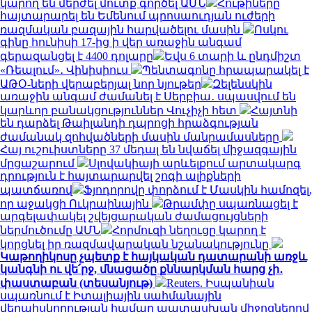
կարող են մերժել մուտք գործել ԱՄՆ
Հութիները
հայտարարել են Եմենում պրոսաուդյան ուժերի
ռազմական բազային հարվածելու մասին
Ոսկու
գինը հունիսի 17-ից ի վեր առաջին անգամ
գերազանցել է 4400 դոլարը
Եվս 6 տարի և ընդմիշտ
«Ռեալում»․ Վինիսիուս
Պենտագոնը հրապարակել է
ԱԹՕ-ների վերաբերյալ նոր նյութեր
Զելենսկին
առաջին անգամ ժամանել է Սերբիա․ սպասվում են
կարևոր բանակցություններ Վուչիչի հետ
Հայտնի
են դարձել Թաիլանդի դպրոցի հրաձգության
ժամանակ զոհվածների մասին մանրամասները
Հայ ուշուիստները 37 մեդալ են նվաճել միջազգային
մրցաշարում
Սլովակիայի արևելքում արտակարգ
դրություն է հայտարարվել շոգի ալիքների
պատճառով
Ֆյոդորովը փորձում է Մասկին համոզել,
որ աջակցի Ուկրաինային
Թրամփը սպառնացել է
արգելափակել շվեյցարական ժամացույցների
ներմուծումը ԱՄՆ
Հորմուզի նեղուցը կարող է
կորցնել իր ռազմավարական նշանակությունը
Կաթողիկոսը չպետք է հայկական դատարանի առջև
կանգնի ու վե՛րջ, մնացածը քննարկման հարց չի․
փաստաբան (տեսանյութ)
Reuters. Իսպանիան
սպառնում է Իտալիային սահմանային
վերահսկողության համար պատասխան միջոցներով