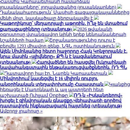
Հասմիկ Կարապետյանի համարձակ
լուսանկարները՝ լողավազանից (լուսանկարներ)
Դանակահարություն՝ Մասիսի գազալցակայաններից
մեկի մոտ. կասկածյալը ձերբակալվել է
Կաթողիկոսը՝ մեղադրյալի աթոռին․ ի՞նչ են մտածում
քաղաքացիները (տեսանյութ)
2026 թվականի
օգոստոսը վտանգավոր կլինի երեք կենդանակերպի
նշանների համար
Շրջանառությունից դուրս է
բերվել 1293 միավոր զենք․ ՆԳՆ ոստիկանություն
Ալեն Սիմոնյանից հետո հաջորդը Հայկ Կոնջորյանն է․
նրա մասին «սլիվները» ՔՊ-ն է կազմակերպում
(տեսանյութ)
Հարվածներ են հասցվել Ուկրաինայի
նավահանգստային ենթակառուցվածքներին. ՌԴ ՊՆ
Դատավորը հայ էր․ Նարեկ Կարապետյան
Մինվոդիում կասեցվել է 16 միլիոն ռուբլու
անօրինական տեղափոխումը Հայաստան
Կյանքից
հեռացել է Մադոննայի և այլ աստղերի հետ
աշխատած Ուիլյամ Օրբիթը
ՌԴ-ն «Իսկանդերով»
խոցել է զինվորական գնացքը.Վեհափառի գործով
դատավորն ինքնաբացարկ հայտնեց (տեսանյութ)
Ամբողջ լրահոսը »