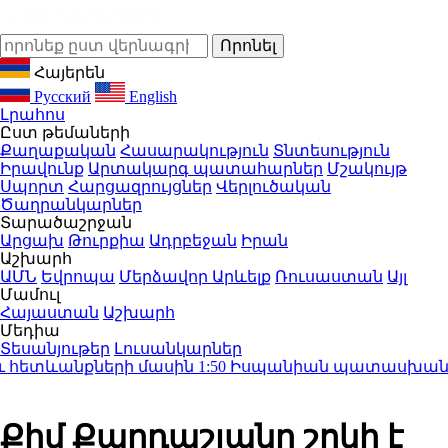
Հայերեն
Русский
English
Լրահոս
Ըստ թեմաների
Քաղաքական
Հասարակություն
Տնտեսություն
Իրավունք
Արտակարգ պատահարներ
Մշակույթ
Սպորտ
Հարցազրույցներ
Վերլուծական
Ծաղրանկարներ
Տարածաշրջան
Արցախ
Թուրքիա
Ադրբեջան
Իրան
Աշխարհ
ԱՄՆ
Եվրոպա
Մերձավոր Արևելք
Ռուսաստան
Այլ
Մամուլ
Հայաստան
Աշխարհ
Մեդիա
Տեսանյութեր
Լուսանկարներ
ետևանքների մասին
1:50
Իսպանիան պատասխան միջոցն
Քիմ Քարդաշյանը շոկի է