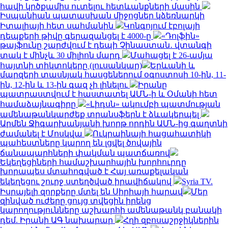
հավի կրծքամիս ուտելու հետևանքների մասին
Իսպանիան պատասխան միջոցներ կձեռնարկի
Իտալիայի հետ սահմանին
Կոնգոյում էբոլայի
դեպքերի թիվը գերազանցել է 4000-ը
«Դոլֆին»
թայֆունը շարժվում է դեպի Չինաստան․ վտանգի
տակ է մինչև 30 միլիոն մարդ
Մահացել է 26-ամյա
հայտնի տիկտոկերը (լուսանկար)
Երևանի և
մարզերի տասնյակ հասցեներում օգոստոսի 10-ին, 11-
ին, 12-ին և 13-ին գազ չի լինելու
Իրանը
պատրաստվում է հաստատել ԱՄՆ-ի և Օմանի հետ
համաձայնագիրը
«Լիդսն» ակումբի պատմության
ամենաթանկարժեք տրանսֆերն է ձևակերպել
Արմեն Ջիգարխանյանի խորթ որդին ԱՄՆ-ից գաղտնի
ժամանել է Մոսկվա
Ուկրաինայի հացահատիկի
պահեստները կարող են լցվել ծովային
ճանապարհների փակման պատճառով
Եկեղեցիների համաշխարհային խորհուրդը
խորապես մտահոգված է Հայ առաքելական
եկեղեցու շուրջ ստեղծված իրավիճակով
Syria TV.
Իսրայելի զորքերը մտել են Սիրիայի հարավ
Մեր
զինված ուժերը ցույց տվեցին իրենց
կարողությունները աշխարհի ամենաթանկ բանակի
դեմ. Իրանի ԱԳ նախարար
Հղի զբոսաշրջիկներին