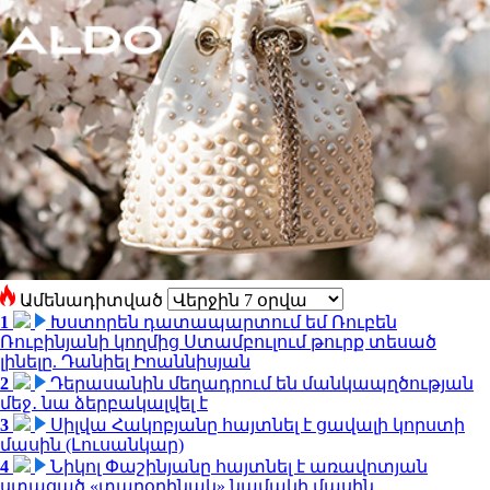
Ամենադիտված
1
Խստորեն դատապարտում եմ Ռուբեն
Ռուբինյանի կողմից Ստամբուլում թուրք տեսած
լինելը. Դանիել Իոաննիսյան
2
Դերասանին մեղադրում են մանկապղծության
մեջ․ նա ձերբակալվել է
3
Սիլվա Հակոբյանը հայտնել է ցավալի կորստի
մասին (Լուսանկար)
4
Նիկոլ Փաշինյանը հայտնել է առավոտյան
ստացած «տարօրինակ» նամակի մասին