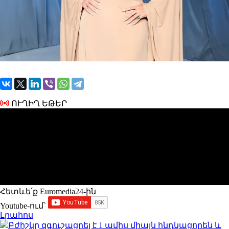
ՈՒՂԻՂ ԵԹԵՐ
Հետևե՛ք Euromedia24-ին
Youtube-ում`
Լրահոս
Բժիշկը զգուշացրել է 1 ամիս միայն հնդկացորեն և