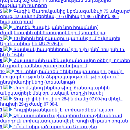
դարձավ աշխարհի առաջնության մեդալային
հաշվարկի հաղթող
5
Գագիկ Ծառուկյանից կբռնագանձվի 75 անշարժ
գույք, 42 ավտոմեքենա, 105 միլիարդ 865 միլիոն 865
հազար դրամ
6
Սուրեն Պապիկյանի նոր հրամանը՝
ժամկետային զինծառայողների վերաբերյալ
7
10 միլիոն երկրպագու պահանջում է վտարել
Արգենտինային ԱԱ-2026-ից
8
Տասնյակ հասցեներում ջուր չի լինի՝ հուլիսի 15-
ին և 16-ին
9
Հայաստանի ամենավտանգավոր օձերը. որտեղ
են դրանք ամենաշատը հանդիպում
10
Պուտինը հանդես է եկել հայտարարությամբ.
Խուզարկություն և ձերբակալություն․ թիրախում՝
ընդդիմադիրները (տեսանյութ)
1
Սոչի մեկնող ինքնաթիռը ճանապարհին
անցկացրել է մեկ օր, սակայն տեղ չի հասել
2
Ջուր չի լինի հուլիսի 28-ին ժամը 07.00-ից մինչև
հուլիսի 29-ը ժամը 07.00-ն
3
Ռուբլին թանկացել է․ փոխարժեքն՝ այսօր
4
Չինաստանում աշխարհում առաջին անգամ
մարդուն փոխպատվաստվել է խոզի մի քանի օրգան
5
Ո՞րն է սիրված արտիստ Արտաշես