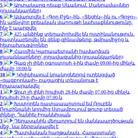
5
Արտակարգ դեպք Սևանում. Մանրամասներ
(լուսանկարներ)
6
Ավարտվել է «Գող Բջե»-ին, «Տեցիկ»-ին ու «Գոջո»-
ին առնչվող քրեական վարույթի նախաքննությունը.
ինչ է պարզվել
7
425 անձինք տեղափոխվել են ոստիկանություն․
հայտնաբերվել են զենք-զինամթերք, թմրամիջոց և
հետախուզվողներ
8
Հասմիկ Կարապետյանի համարձակ
լուսանկարները՝ լողավազանից (լուսանկարներ)
9
Գազ չի լինի օգոստոսի 4-ին ժամը 09:00-ից մինչև
ժամը 18:00-ն
10
Կիլիկիայում կրակոցներով ուղեկցված
«ռազբորկայի» բացառիկ տեսանյութ է
հրապարակվել
1
Ջուր չի լինի հուլիսի 28-ին ժամը 07.00-ից մինչև
հուլիսի 29-ը ժամը 07.00-ն
2
Խստորեն դատապարտում եմ Ռուբեն
Ռուբինյանի կողմից Ստամբուլում թուրք տեսած
լինելը. Դանիել Իոաննիսյան
3
Դերասանին մեղադրում են մանկապղծության
մեջ․ նա ձերբակալվել է
4
Պատմական հաղթանակ․ Հայաստանը