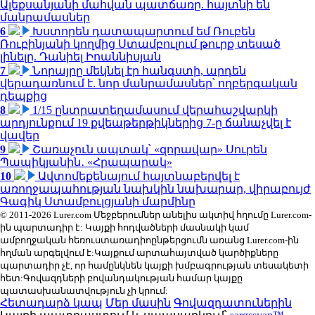
Ալեքսանյանի մահվան պատճառը. հայտնի են
մանրամասներ
6
Խստորեն դատապարտում եմ Ռուբեն
Ռուբինյանի կողմից Ստամբուլում թուրք տեսած
լինելը. Դանիել Իոաննիսյան
7
Նորայրը մեկնել էր հանգստի, արդեն
վերադառնում է. նոր մանրամասներ՝ ողբերգական
դեպքից
8
1/15 ընտրատեղամասում վերահաշվարկի
արդյունքում 19 քվեաթերթիկներից 7-ը ճանաչվել է
վավեր
9
Շառաչուն ապտակ՝ «զորավար» Սուրեն
Պապիկյանին․ «Հրապարակ»
10
Ավտոմեքենայում հայտնաբերվել է
առողջապահության նախկին նախարար, վիրաբույժ
Գագիկ Ստամբուլցյանի մարմինը
© 2011-2026 Lurer.com Մեջբերումներ անելիս ակտիվ հղումը Lurer.com-
ին պարտադիր է: Կայքի հոդվածների մասնակի կամ
ամբողջական հեռուստառադիոընթերցումն առանց Lurer.com-ին
հղման արգելվում է:Կայքում արտահայտված կարծիքները
պարտադիր չէ, որ համընկնեն կայքի խմբագրության տեսակետի
հետ:Գովազդների բովանդակության համար կայքը
պատասխանատվություն չի կրում:
Հետադարձ կապ
Մեր մասին
Գովազդատուներին