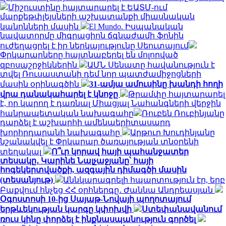
Միշուստինը հայտարարել է ԵԱՏՄ-ում
մարքեթփլեյսների աշխատանքի միասնական
կանոնների մասին
El Mundo. Իսպանական
նավատորմը միգրացիոն ճգնաժամի ֆոնին
ուժեղացրել է իր ներկայությունը Սեուտայում
Փրկարարները հայտնաբերել են մոլորված
զբոսաշրջիկներին
ԱՄՆ Սենատը հավանություն է
տվել Ռուսաստանի դեմ նոր պատժամիջոցների
մասին օրինագծին
31-ամյա ամուսինը խանդի հողի
վրա դանակահարել է կնոջը
Թրամփը հայտարարել
է, որ կարող է դառնալ Միացյալ Նահանգների վերջին
հանրապետական ​​նախագահը
Ռուբեն Ռուբինյանը
դարձել է աշխարհի ամենաերիտասարդ
խորհրդարանի նախագահը
Արթուր Խուդինյանը
նշանակվել է Փրկարար ծառայության տնօրենի
տեղակալ
Ո՞ւր կորավ հայի պահանջատեր
տեսակը․ Կարինե Նալչաջյանը՝ հայի
հոգեկերտվածքի, ազգային դիմագծի մասին
(տեսանյութ)
Աննկարագրելի հպարտություն էր, երբ
Բաքվում հնչեց ՀՀ օրհներգը․ Ժաննա Անդրեասյան
Օգոստոսի 10-ից Սայաթ-Նովայի պողոտայում
երթևեկության կարգը կփոխվի
Ստեփանավանում
ռուս կինը փորձել է ինքնասպանություն գործել