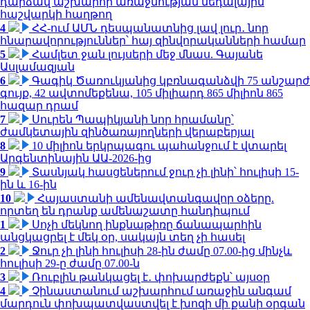
դարձավ աշխարհի առաջնության մեդալային
հաշվարկի հաղթող
4
ՀՀ-ում ԱՄՆ դեսպանատնից լավ լուր․ նոր
հնարավորություններ՝ հայ զինվորականների համար
5
Համլետ ջան լույսերի մեջ մնաս. Գայանե
Ասլամազյան
6
Գագիկ Ծառուկյանից կբռնագանձվի 75 անշարժ
գույք, 42 ավտոմեքենա, 105 միլիարդ 865 միլիոն 865
հազար դրամ
7
Սուրեն Պապիկյանի նոր հրամանը՝
ժամկետային զինծառայողների վերաբերյալ
8
10 միլիոն երկրպագու պահանջում է վտարել
Արգենտինային ԱԱ-2026-ից
9
Տասնյակ հասցեներում ջուր չի լինի՝ հուլիսի 15-
ին և 16-ին
10
Հայաստանի ամենավտանգավոր օձերը.
որտեղ են դրանք ամենաշատը հանդիպում
1
Սոչի մեկնող ինքնաթիռը ճանապարհին
անցկացրել է մեկ օր, սակայն տեղ չի հասել
2
Ջուր չի լինի հուլիսի 28-ին ժամը 07.00-ից մինչև
հուլիսի 29-ը ժամը 07.00-ն
3
Ռուբլին թանկացել է․ փոխարժեքն՝ այսօր
4
Չինաստանում աշխարհում առաջին անգամ
մարդուն փոխպատվաստվել է խոզի մի քանի օրգան