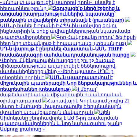
«անհայտ պայթուցիկ սարքով դրոն». սկսվել է
հետաքննությունը
Զգուշացե՛ք կեղծ էջերից և
առցանց խարդախություններից, նպատակը՝
բանկային տվյալներին տիրանալն է (լուսանկար)
ԱՄՆ-ը հանել է Իրանի ԻՀՊԿ-ին առնչվող երկու
ինքնաթիռի և երեք ավիաընկերության նկատմամբ
պատժամիջոցները
Գոռ Հակոբյանը որդու՝ Ֆելիքսի
հետ նոր տեսանյութ է հրապարակել (տեսանյութ)
ՍԴ-ն վարույթ է ընդունել Հայաստան–ԱՄՆ TRIPP
համաձայնագրի սահմանադրականության հարցը
Վեդիում կենցաղային հարցերի շուրջ ծագած
վիճաբանությունն ավարտվել է ծեծկռտուքով.
մասնակիցներից մեկը «Վեդի պլաստ» ՍՊԸ-ի
տնօրենի որդին է
ԱՄՆ-ն պատրաստվում է
միջուկային պատերազմի.Նոր ձերբակալություններ և
ռեպրեսիաներ (տեսանյութ)
4 մեդալ՝
մաթեմատիկական միջազգային ուսանողական
օլիմպիադայում
Հարավային Կորեայում շոգից 21
մարդ է մահացել. հայտարարվել է եղանակային
վտանգի առավելագույն մակարդակ
Ալեն
Սիմոնյանը շնորհավորել է ԱԺ 9-րդ գումարման
պատգամավորներին և նոր նախագահությանը
Ամբողջ լրահոսը »