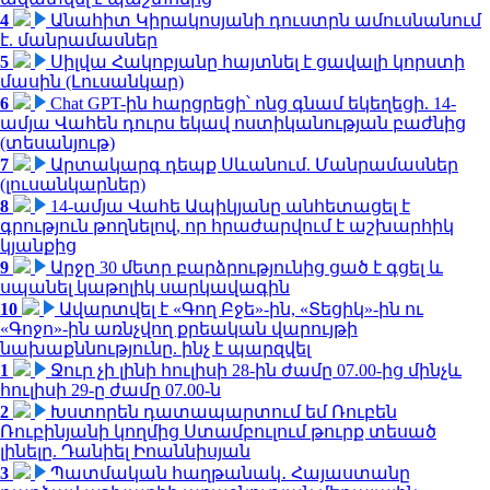
4
Անահիտ Կիրակոսյանի դուստրն ամուսնանում
է. մանրամասներ
5
Սիլվա Հակոբյանը հայտնել է ցավալի կորստի
մասին (Լուսանկար)
6
Chat GPT-ին հարցրեցի՝ ոնց գնամ եկեղեցի. 14-
ամյա Վահեն դուրս եկավ ոստիկանության բաժնից
(տեսանյութ)
7
Արտակարգ դեպք Սևանում. Մանրամասներ
(լուսանկարներ)
8
14-ամյա Վահե Ապիկյանը անհետացել է
գրություն թողնելով, որ հրաժարվում է աշխարհիկ
կյանքից
9
Արջը 30 մետր բարձրությունից ցած է գցել և
սպանել կաթոլիկ սարկավագին
10
Ավարտվել է «Գող Բջե»-ին, «Տեցիկ»-ին ու
«Գոջո»-ին առնչվող քրեական վարույթի
նախաքննությունը. ինչ է պարզվել
1
Ջուր չի լինի հուլիսի 28-ին ժամը 07.00-ից մինչև
հուլիսի 29-ը ժամը 07.00-ն
2
Խստորեն դատապարտում եմ Ռուբեն
Ռուբինյանի կողմից Ստամբուլում թուրք տեսած
լինելը. Դանիել Իոաննիսյան
3
Պատմական հաղթանակ․ Հայաստանը