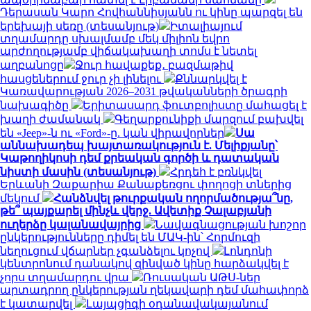
Դերասան Կարո Հովհաննիսյանն ու կինը պարզել են
երեխայի սեռը (տեսանյութ)
Իտալիայում
տղամարդը սխալմամբ մեկ միլիոն եվրո
արժողությամբ վիճակախաղի տոմս է նետել
աղբանոցը
Ջուր հավաքեք․ բազմաթիվ
հասցեներում ջուր չի լինելու
Քննարկվել է
Կառավարության 2026–2031 թվականների ծրագրի
նախագիծը
Երիտասարդ ֆուտբոլիստը մահացել է
խաղի ժամանակ
Գեղարքունիքի մարզում բախվել
են «Jeep»-ն ու «Ford»-ը. կան վիրավորներ
Սա
աննախադեպ խայտառակություն է. Մելիքյանը՝
Կաթողիկոսի դեմ քրեական գործի և դատական
նիստի մասին (տեսանյութ)
Հրդեհ է բռնկվել
Երևանի Զաքարիա Քանաքեռցու փողոցի տներից
մեկում
Հանձնվել թուրքական ողորմածությա՞նը,
թե՞ պայքարել մինչև վերջ. Ավետիք Չալաբյանի
ուղերձը կալանավայրից
Նավագնացության խոշոր
ընկերությունները դիմել են ՄԱԿ-ին՝ Հորմուզի
նեղուցում վճարներ չգանձելու կոչով
Լոնդոնի
կենտրոնում դանակով զինված կինը հարձակվել է
չորս տղամարդու վրա
Ռուսական ԱԹՍ-ներ
արտադրող ընկերության ղեկավարի դեմ մահափորձ
է կատարվել
Լայպցիգի օդանավակայանում