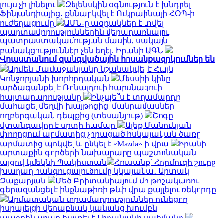
լույս չի լինելու
Զելենսկին օգնություն է խնդրել
Ֆինլանդիայից․ քննարկվել է Ուկրաինայի ՀՕՊ-ի
ուժեղացումը
ԱՄՆ-ը ազդակներ է տվել
պարտավորություններին վերադառնալու
պատրաստակամության մասին, սակայն
բանակցություններ չեն եղել. Իրանի ԱԳՆ
Վրաստանում զանգվածային հոսանքազրկումներ են
Արմեն Մամաջանյանը նշանակվել է Հայկ
Կոնջորյանի խորհրդական
Մեսսիի կինը
արձագանքել է Ռոնալդուի հարսնացուի
հայտարարությանը
Ինչպե՞ս է տղամարդը
մահացել մեղվի խայթոցից. մանրամասներ
ողբերգական դեպքից (տեսանյութ)
Շոգը
վտանգավոր է սրտի համար
Ալեք Մանուկյան
փողոցում արմատից չորացած հսկայական ծառը
արմատից պոկվել և ընկել է «Mazda»-ի վրա
Իրանի
արտաքին գործերի նախարարը պաշտոնական
այցով կմեկնի Պակիստան
Հուսանք՝ Հորմուզի շուրջ
խաղաղ հանգուցալուծումը կկայանա․ Արտակ
Զաքարյան
Մեծ Բրիտանիայում մի թոշակառու
գերազանցել է ինքնաթիռի թևի վրա քայլելու ռեկորդը
Արմատական տրամադրություններ ունեցող
իսրայելցի վերաբնակ կանանց խումբն
ապօրինաբար հատել է Լիբանանի սահմանը