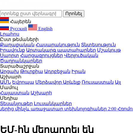
Հայերեն
Русский
English
Լրահոս
Ըստ թեմաների
Քաղաքական
Հասարակություն
Տնտեսություն
Իրավունք
Արտակարգ պատահարներ
Մշակույթ
Սպորտ
Հարցազրույցներ
Վերլուծական
Ծաղրանկարներ
Տարածաշրջան
Արցախ
Թուրքիա
Ադրբեջան
Իրան
Աշխարհ
ԱՄՆ
Եվրոպա
Մերձավոր Արևելք
Ռուսաստան
Այլ
Մամուլ
Հայաստան
Աշխարհ
Մեդիա
Տեսանյութեր
Լուսանկարներ
րից մինչև առաջատար տեխնոլոգիաներ
2:00
Հռոմում ա
ԵՄ-ին մեղադրել են