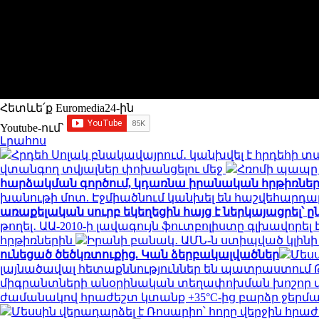
Հետևե՛ք Euromedia24-ին
Youtube-ում`
Լրահոս
Հրդեհ Սոլակ բնակավայրում․ կանխվել է հրդեհի 
վտանգող տվյալներ փոխանցելու մեջ
Հռոմի պապը 
հարձակման գործում, կդառնա իրանական հրթիռներ
խանութի մոտ. Էջմիածնում կանխել են հաշվեհարդ
առաքելական սուրբ եկեղեցին հայց է ներկայացրել՝
թողել․ ԱԱ-2010-ի լավագույն ֆուտբոլիստը գլխավորե
հրթիռներին
Իրանի բանակ․ ԱՄՆ-ն ստիպված կլինի հ
ունեցած ծեծկռտուքից. Կան ձերբակալվածներ
Մեսս
լայնածավալ հետաքննություններ են պատրաստու
միգրանտների անօրինական տեղափոխման խոշոր մ
ժամանակով հրաժեշտ կտանք +35°C-ից բարձր ջերմ
Մեսսին վերադարձել է Ռոսարիո՝ հորը վերջին հրա