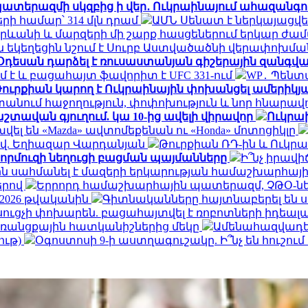
ատերազմի սկզբից ի վեր․ Ուկրաինայում ահազանգու
ի համար՝ 314 մլն դրամ
ԱՄՆ Սենատ է ներկայացվե
րևանի և մարզերի մի շարք հասցեներում երկար ժաման
ն եկեղեցին նշում է Սուրբ Աստվածածնի վերափոխ
Օդեսան դարձել է ռուսաստանյան գիշերային զանգվ
 է և բացահայտ ֆավորիտ է UFC 331-ում
WP․ Պենտ
ուրքիան կարող է Ուկրաինային փոխանցել ամերիկյ
տանում հաջողություն, փոփոխություն և նոր հնարավ
շտավան գյուղում. կա 10-ից ավելի վիրավոր
Ուկրաի
ել են «Mazda» ավտոմեքենան ու «Honda» մոտոցիկլը
-ով. Եղիազար Վարդանյան
Թուրքիան ՌԴ-ին և Ուկր
Հորմուզի նեղուցի բացման պայմանները
Ի՞նչ իրավ
ն սահմանել է մազերի երկարության համաշխարհայի
երով
Երրորդ համաշխարհային պատերազմ, ՉԹՕ-նե
 2026 թվականին
Գիտնականները հայտնաբերել են ս
ւսուցչի փոխարեն. բացահայտվել է ռոբոտների իդեա
 առանցքային հատկանիշներից մեկը
Ամենահազվադե
ութ)
Օգոստոսի 9-ի աստղագուշակը. Ի՞նչ են հուշու