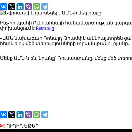
Ինչ
-որ պահի Ուկրաինայի հակամարտության կարգավ
փոխանցում է
Reuters-ը
։
«ԱՄՆ
նախագահ
Դոնալդ
Թրամփն
ակնհայտորեն
ցա
հետևելով
մեծ տերությունների
տրամաբանությանը․
Մենք ԱՄՆ-ն են, նրանք՝ Ռուսաստանը, մենք մեծ տերութ
ՈՒՂԻՂ ԵԹԵՐ