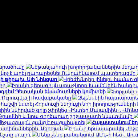
տարածումը
Նեթանյահուի խորհրդականներին մեղադ
կոչ է արել դադարեցնել Ուկրաինայում պատերազմը
ի թիրախ. Ալի Նիկզադ
Վրեժխնդիր լինելու համար 
արը
Իրանի գերագույն առաջնորդ Խամենեին հանդիպ
 ընդդեմ Պետական եկամուտների կոմիտեի
Ֆորլանը 
լ է Ուրուգվայի հավաքականը
Զելենսկին հայտարարել
աշվի նստել Հորմուզի նեղուցի նոր իրողությունների
իին նվիրված գոլը չփրկեց «Ինտեր Մայամիին»․ «Մոնտ
մ Թրամփի և նրա գործարար շրջապատի նկատմամբ
իջազգային ցանց է բացահայտել
Հայաստանում ե
աստիճաններին. Ազիզյան
Իրանը հրապարակել Մոջթ
ժեշտը տալու
Մենք չենք բանակցում ԱՄՆ-ի հետ․ Ա