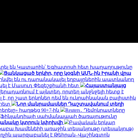
րել են Կատարին՝ Եգիպտոսի հետ խաղաղությունը
Ցանկացած երկիր, որը կօգնի ԱՄՆ-ին Իրանի վրա
զինվել են ու դարանակալել եղբայրներին պատկանող
ել է Մասուդ Փեզեշքիանի հետ
Հայաստանյայց
վերադառնում է այնտեղ, որտեղ անջնջելի հետք է
 է, որ շատ երկրներ դեմ են ուկրաինական բալիստիկ
 հետ
Նոր մանրամասներ Դաշտավանում տեղի
երեյը» հաղթեց 90+7-ին
Reuters․ Դեմոկրատները
Ֆինլանդիայի սահմանապահ ծառայությունը
ղանակը կտրուկ կփոխվի
Բավական երկար
աբա Խամենեիի առաջին տեսանյութը (տեսանյութ)
րաղչին պարզաբանել է Թեհրան–Վաշինգտոն