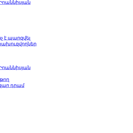
 Իոաննիսյան
նչ է պարզվել
ետախուզվողներ
 Իոաննիսյան
թող
ազար դրամ