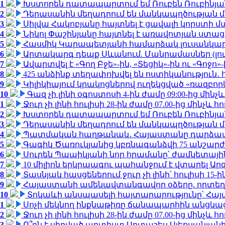
1
Խստորեն դատապարտում եմ Ռուբեն Ռուբինյանի
2
Դերասանին մեղադրում են մանկապղծության մե
3
Սիլվա Հակոբյանը հայտնել է ցավալի կորստի մ
4
Նիկոլ Փաշինյանը հայտնել է առավոտյան ստ
5
Հասմիկ Կարապետյանի համարձակ լուսանկարն
6
Արտակարգ դեպք Սևանում. Մանրամասներ (լո
7
Ավարտվել է «Գող Բջե»-ին, «Տեցիկ»-ին ու «Գոջ
8
425 անձինք տեղափոխվել են ոստիկանություն․
9
Կիլիկիայում կրակոցներով ուղեկցված «ռազբո
10
Գազ չի լինի օգոստոսի 4-ին ժամը 09:00-ից մինչև
1
Ջուր չի լինի հուլիսի 28-ին ժամը 07.00-ից մինչև հո
2
Խստորեն դատապարտում եմ Ռուբեն Ռուբինյանի
3
Դերասանին մեղադրում են մանկապղծության մե
4
Պատմական հաղթանակ․ Հայաստանը դարձավ 
5
Գագիկ Ծառուկյանից կբռնագանձվի 75 անշարժ գո
6
Սուրեն Պապիկյանի նոր հրամանը՝ ժամկետային
7
10 միլիոն երկրպագու պահանջում է վտարել Արգ
8
Տասնյակ հասցեներում ջուր չի լինի՝ հուլիսի 15-ին
9
Հայաստանի ամենավտանգավոր օձերը. որտեղ
10
Տոկաևի անսպասելի հայտարարությունը՝ Հայ
1
Սոչի մեկնող ինքնաթիռը ճանապարհին անցկացրե
2
Ջուր չի լինի հուլիսի 28-ին ժամը 07.00-ից մինչև հո
3
Ո՞րն է սիրված արտիստ Արտաշես Ալեքսանյա