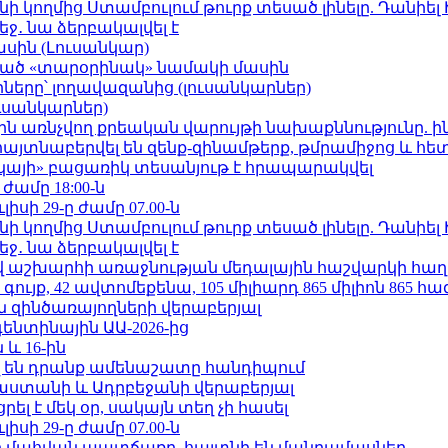
 կողմից Ստամբուլում թուրք տեսած լինելը. Դանիել
ջ․ նա ձերբակալվել է
ասին (Լուսանկար)
ացած «տարօրինակ» նամակի մասին
երը՝ լողավազանից (լուսանկարներ)
ւսանկարներ)
ո»-ին առնչվող քրեական վարույթի նախաքննությունը. ի
 հայտնաբերվել են զենք-զինամթերք, թմրամիջոց և հ
րկայի» բացառիկ տեսանյութ է հրապարակվել
 ժամը 18:00-ն
ւլիսի 29-ը ժամը 07.00-ն
 կողմից Ստամբուլում թուրք տեսած լինելը. Դանիել
ջ․ նա ձերբակալվել է
աշխարհի առաջնության մեդալային հաշվարկի հաղ
ւյք, 42 ավտոմեքենա, 105 միլիարդ 865 միլիոն 865 հ
 զինծառայողների վերաբերյալ
ենտինային ԱԱ-2026-ից
 և 16-ին
 են դրանք ամենաշատը հանդիպում
աստանի և Ադրբեջանի վերաբերյալ
լ է մեկ օր, սակայն տեղ չի հասել
ւլիսի 29-ը ժամը 07.00-ն
նի մահվան պատճառը. հայտնի են մանրամասներ