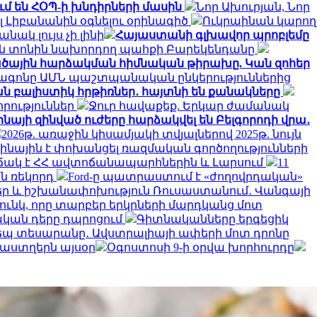
մ են ՀՕՊ-ի խնդիրների մասին
Նոր Ախուրյան, Նոր
լ Լիբանանին օգնելու օրինագիծ
Ուկրաինան կարող
ակ լույս չի լինի
Հայաստանի գլխավոր պրոբլեմը
ման տոնին նախորդող պահքի Բարեկենդանը
ածային հարձակման հիմնական թիրախը. Կան զոհեր
ագոնը ԱՄՆ պաշտպանական ընկերություններից
ան բալիստիկ հրթիռներ․ հայտնի են քանակները
որություններ
Ջուր հավաքեք. Երկար ժամանակ
նայի զինված ուժերը հարձակվել են Բելգորոդի վրա․
2026թ. առաջին կիսամյակի տվյալներով 2025թ. նույն
աինային է փոխանցել ռազմական գործողությունների
իճակ է ՀՀ ավտոճանապարհներին և Լարսում
11
ն ռեկորդ
Ford-ը պատրաստում է «ժողովրդական»
ր և իշխանափոխություն Ռուսաստանում․ Վանգայի
ունկ, որը տարբեր երկրների մարդկանց մոտ
լական դերը դպրոցում
Գիտնականները երգեցիկ
պ տեսարանը․ Ավստրալիայի ափերի մոտ դրոնը
մ աստղերն այսօր
Օգոստոսի 9-ի օրվա խորհուրդը