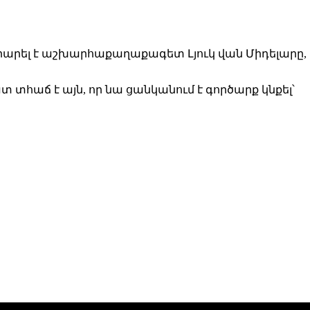
րարել է աշխարհաքաղաքագետ Լյուկ վան Միդելարը,
ատ տհաճ
է
այն, որ նա ցանկանում է գործարք կնքել
՝