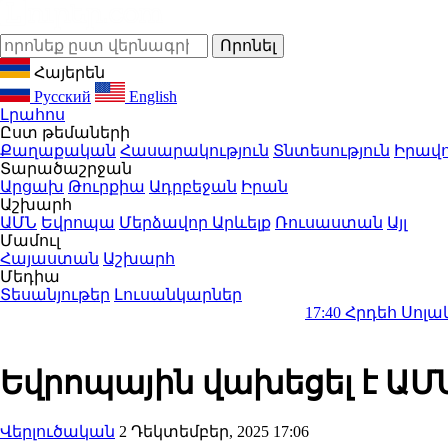
Հայերեն
Русский
English
Լրահոս
Ըստ թեմաների
Քաղաքական
Հասարակություն
Տնտեսություն
Իրավո
Տարածաշրջան
Արցախ
Թուրքիա
Ադրբեջան
Իրան
Աշխարհ
ԱՄՆ
Եվրոպա
Մերձավոր Արևելք
Ռուսաստան
Այլ
Մամուլ
Հայաստան
Աշխարհ
Մեդիա
Տեսանյութեր
Լուսանկարներ
17:40
Հրդեհ Սոլակ բնակավայ
Եվրոպային վախեցել է ԱՄՆ
Վերլուծական
2 Դեկտեմբեր, 2025 17:06