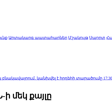
ւնք
Արտակարգ պատահարներ
Մշակույթ
Սպորտ
Հա
րում․ կանխվել է հրդեհի տարածումը
17:30
Նեթանյահո
-ի մեկ քայլը