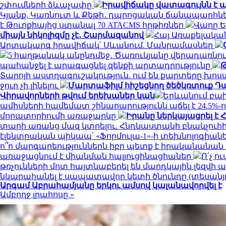
շփումների ձևաչափը
Իրավիճակը վատագույնն է պ
Կյանք, Կառնուտ և Քեթի․ դպրոցական ճանապարհներ
է Թուրքիայից ստանալ 70 ATACMS հրթիռներ
Վաղը Ե
միայն նիկոլիզմը չէ․ Շարմազանով
Հայ Առաքելակա
Արտակարգ իրավիճակ՝ Սևանում. Մանրամասներ
5 հաղթանակ անընդմեջ․ Ծառուկյանը վերադառնում
պահանջել է արագացնել զենքի արտադրությունը
Թ
Տարոյի աստղագուշակություն. ում են քարտերը խոս
ջուր չի լինելու
Մարտաֆիլմ հիշեցնող ծեծկռտուք Դա
Վիրավորների թվում երեխաներ կան
Երևանում բախվ
ամիսների համեմատ շինարարությունն աճել է 24.5%
մորատորիումի առաջարկը
Իրանը ներկայացրել է 
տարի առանց մազ կտրելու. Հնդկաստանի բնակչուհի
էլեկտրական պիկապ՝ «Ֆորմուլա-1»-ի տեխնոլոգիան
ո՞ր մարգարեություններն իբր պետք է իրականանան
առաջացնում է միանման հալյուցինացիաներ
Ո՛չ ո
թռչունների մոտ հայտնաբերել են մարդկային լեզվի
նկարահանել է սապատավոր կետի ծնունդը (տեսանյ
Արգամ Աբրահամյանը երկու ամսով կալանավորվել է
Ամբողջ լրահոսը »