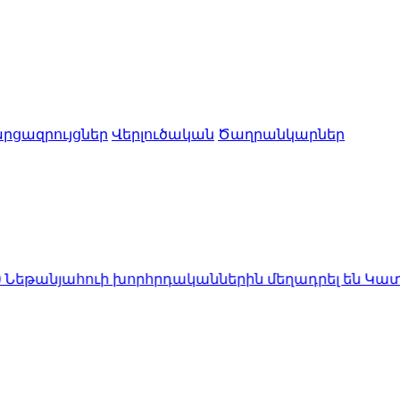
րցազրույցներ
Վերլուծական
Ծաղրանկարներ
ւի խորհրդականներին մեղադրել են Կատարին՝ Եգի