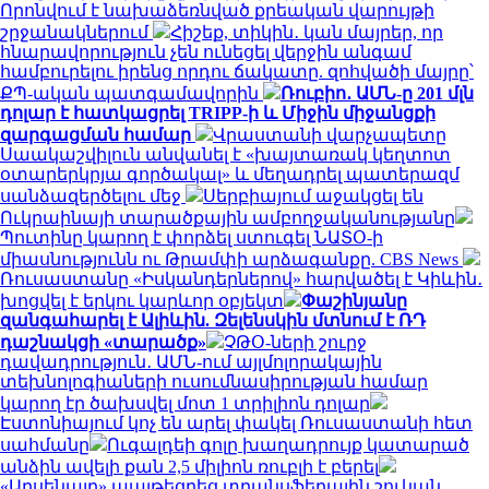
Որոնվում է նախաձեռնված քրեական վարույթի
շրջանակներում
Հիշեք, տիկին․ կան մայրեր, որ
հնարավորություն չեն ունեցել վերջին անգամ
համբուրելու իրենց որդու ճակատը. զոհվածի մայրը՝
ՔՊ-ական պատգամավորին
Ռուբիո․ ԱՄՆ-ը 201 մլն
դոլար է հատկացրել TRIPP-ի և Միջին միջանցքի
զարգացման համար
Վրաստանի վարչապետը
Սաակաշվիլուն անվանել է «խայտառակ կեղտոտ
օտարերկրյա գործակալ» և մեղադրել պատերազմ
սանձազերծելու մեջ
Սերբիայում աջակցել են
Ուկրաինայի տարածքային ամբողջականությանը
Պուտինը կարող է փորձել ստուգել ՆԱՏՕ-ի
միասնությունն ու Թրամփի արձագանքը. CBS News
Ռուսաստանը «Իսկանդերներով» հարվածել է Կիևին․
խոցվել է երկու կարևոր օբյեկտ
Փաշինյանը
զանգահարել է Ալիևին. Զելենսկին մտնում է ՌԴ
դաշնակցի «տարածք»
ՉԹՕ-ների շուրջ
դավադրություն․ ԱՄՆ-ում այլմոլորակային
տեխնոլոգիաների ուսումնասիրության համար
կարող էր ծախսվել մոտ 1 տրիլիոն դոլար
Էստոնիայում կոչ են արել փակել Ռուսաստանի հետ
սահմանը
Ուգալդեի գոլը խաղադրույք կատարած
անձին ավելի քան 2,5 միլիոն ռուբլի է բերել
«Արսենալը» պայթեցրեց տրանսֆերային շուկան․