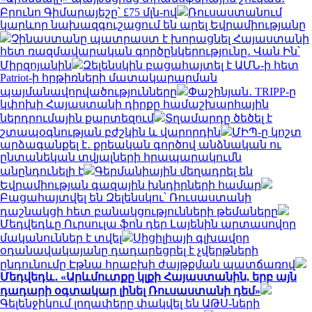
Բրունո Գիմարայեշը՝ £75 մլն-ով
Ռուսաստանում
կարևոր նախազգուշացում են արել Եվրամիությանը
Չինաստանը պատրաստ է խորացնել Հայաստանի
հետ ռազմավարական գործընկերությունը․ Վան Ին՝
Միրզոյանին
Զելենսկին բացահայտել է ԱՄՆ-ի հետ
Patriot-ի հրթիռների մատակարարման
պայմանավորվածությունները
Փաշինյան․ TRIPP-ը
կփոխի Հայաստանի դիրքը համաշխարհային
ներդրումային քարտեզում
Տղամարդը ծեծել է
շտապօգնության բժշկին և վարորդին
ՄԻՊ-ը կոշտ
արձագանքել է․ քրեական գործով անձնական ու
ընտանեկան տվյալների հրապարակումն
անընդունելի է
Գերմանիային մեղադրել են
Եվրամիության գազային խնդիրների համար
Բացահայտվել են Զելենսկու՝ Ռուսաստանի
դաշնակցի հետ բանակցությունների թեմաները
Մեդվեդևը Ուրսուլա ֆոն դեր Լայենին արտասովոր
մականուններ է տվել
Սիցիլիայի գլխավոր
օդանավակայանը դադարեցրել է չվերթների
ընդունումը Էթնա հրաբխի ժայթքման պատճառով
Մեդվեդև․ «Արևմուտքը կլքի Հայաստանին, երբ այն
դադարի օգտակար լինել Ռուսաստանի դեմ»
Գելենջիկում լողափերը փակվել են ԱԹՍ-ների