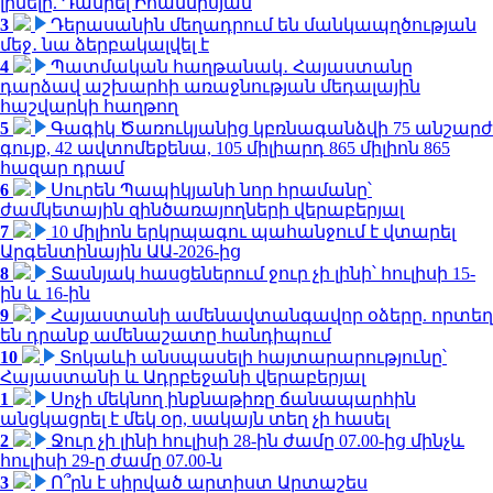
լինելը. Դանիել Իոաննիսյան
3
Դերասանին մեղադրում են մանկապղծության
մեջ․ նա ձերբակալվել է
4
Պատմական հաղթանակ․ Հայաստանը
դարձավ աշխարհի առաջնության մեդալային
հաշվարկի հաղթող
5
Գագիկ Ծառուկյանից կբռնագանձվի 75 անշարժ
գույք, 42 ավտոմեքենա, 105 միլիարդ 865 միլիոն 865
հազար դրամ
6
Սուրեն Պապիկյանի նոր հրամանը՝
ժամկետային զինծառայողների վերաբերյալ
7
10 միլիոն երկրպագու պահանջում է վտարել
Արգենտինային ԱԱ-2026-ից
8
Տասնյակ հասցեներում ջուր չի լինի՝ հուլիսի 15-
ին և 16-ին
9
Հայաստանի ամենավտանգավոր օձերը. որտեղ
են դրանք ամենաշատը հանդիպում
10
Տոկաևի անսպասելի հայտարարությունը՝
Հայաստանի և Ադրբեջանի վերաբերյալ
1
Սոչի մեկնող ինքնաթիռը ճանապարհին
անցկացրել է մեկ օր, սակայն տեղ չի հասել
2
Ջուր չի լինի հուլիսի 28-ին ժամը 07.00-ից մինչև
հուլիսի 29-ը ժամը 07.00-ն
3
Ո՞րն է սիրված արտիստ Արտաշես