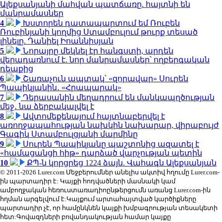
Ալեքսանյանի մահվան պատճառը. հայտնի են
մանրամասներ
4
Խստորեն դատապարտում եմ Ռուբեն
Ռուբինյանի կողմից Ստամբուլում թուրք տեսած
լինելը. Դանիել Իոաննիսյան
5
Նորայրը մեկնել էր հանգստի, արդեն
վերադառնում է. նոր մանրամասներ՝ ողբերգական
դեպքից
6
Շառաչուն ապտակ՝ «զորավար» Սուրեն
Պապիկյանին․ «Հրապարակ»
7
Դերասանին մեղադրում են մանկապղծության
մեջ․ նա ձերբակալվել է
8
Ավտոմեքենայում հայտնաբերվել է
առողջապահության նախկին նախարար, վիրաբույժ
Գագիկ Ստամբուլցյանի մարմինը
9
Սուրեն Պապիկյանը պաշտոնից ազատել է
«համացանցի հիթ» դարձած վարչության պետին
10
ՔՊ-ն կորցրեց 1224 ձայն. Վահագն Ալեքսանյան
© 2011-2026 Lurer.com Մեջբերումներ անելիս ակտիվ հղումը Lurer.com-
ին պարտադիր է: Կայքի հոդվածների մասնակի կամ
ամբողջական հեռուստառադիոընթերցումն առանց Lurer.com-ին
հղման արգելվում է:Կայքում արտահայտված կարծիքները
պարտադիր չէ, որ համընկնեն կայքի խմբագրության տեսակետի
հետ:Գովազդների բովանդակության համար կայքը