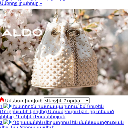
Ամբողջ լրահոսը »
Ամենադիտված
1
Խստորեն դատապարտում եմ Ռուբեն
Ռուբինյանի կողմից Ստամբուլում թուրք տեսած
լինելը. Դանիել Իոաննիսյան
2
Դերասանին մեղադրում են մանկապղծության
մեջ․ նա ձերբակալվել է