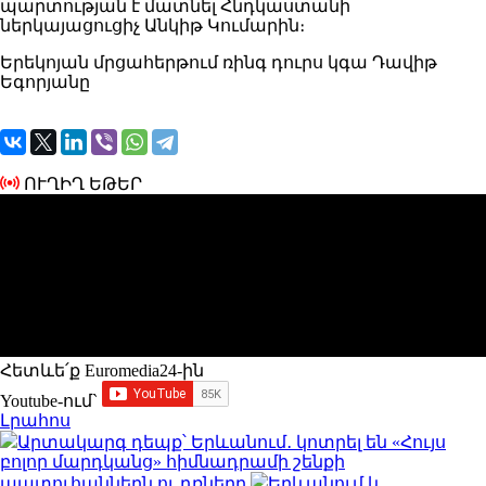
պարտության է մատնել Հնդկաստանի
ներկայացուցիչ Անկիթ Կումարին։
Երեկոյան մրցահերթում ռինգ դուրս կգա Դավիթ
Եգորյանը
ՈՒՂԻՂ ԵԹԵՐ
Հետևե՛ք Euromedia24-ին
Youtube-ում`
Լրահոս
Արտակարգ դեպք՝ Երևանում․ կոտրել են «Հույս
բոլոր մարդկանց» հիմնադրամի շենքի
պատուհաններն ու դռները
Երևանում և