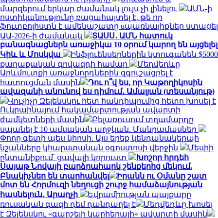
մարզերում երկար ժամանակ լույս չի լինելու
ԱՄՆ-ի
ոստիկանությունը բացահայտել է, թե որ
ֆուտբոլիստն է ամենաշատը uպառնալիքներ ստացել
ԱԱ-2026-ի ժամանակ
ՏԱՍՍ․ ԱՄՆ հատուկ
բանագնացներն առաջիկա 10 օրում կարող են այցելել
Կիև և Մոսկվա
Ինֆլուենսերներին կտուգանեն $5000
քաղաքական գովազդի համար
Մեդվեդևը
Արևմուտքի առաջնորդներին զգուշացրել է
հատուցման մասին
Դու ո՞վ ես, որ Կաթողիկոսին
ավազանի անունով ես դիմում․ Ամալյան (տեսանյութ)
Վուչիչը Զելենսկու հետ հանդիպումից հետո խոսել է
Ուկրաինայում հակամարտության ավարտի
ժամկետների մասին
Բելառուսում տղամարդը
սպանել է 10 ամսական աղջկան. Մանրամասներ
Փողը գետի պես կհոսի. Այս երեք կենդանակերպի
նշանները կհարստանան օգոստոսի վերջին
Մեսիի
ընտանիքում՝ ցավալի կորուստ
Խոշոր հրդեհ
Սայաթ Նովայի բարձրահարկ շենքերից մեկում.
Բնակիչներ են տարհանվել
Իրանն ու Օմանը շատ
մոտ են Հորմուզի նեղուցի շուրջ համաձայնության
հասնելուն․ Արաղչի
Եվրամիության պայքարը
ռուսական գազի դեմ դանդաղել է
Մեդվեդևը խոսել
է Զելենսկու «գարշելի կարիերայի» ավարտի մասին