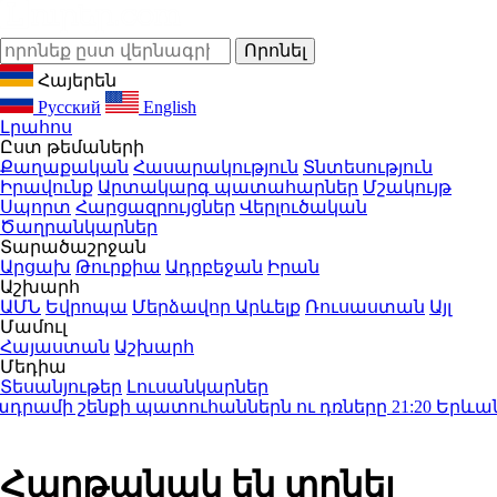
Հայերեն
Русский
English
Լրահոս
Ըստ թեմաների
Քաղաքական
Հասարակություն
Տնտեսություն
Իրավունք
Արտակարգ պատահարներ
Մշակույթ
Սպորտ
Հարցազրույցներ
Վերլուծական
Ծաղրանկարներ
Տարածաշրջան
Արցախ
Թուրքիա
Ադրբեջան
Իրան
Աշխարհ
ԱՄՆ
Եվրոպա
Մերձավոր Արևելք
Ռուսաստան
Այլ
Մամուլ
Հայաստան
Աշխարհ
Մեդիա
Տեսանյութեր
Լուսանկարներ
րամի շենքի պատուհաններն ու դռները
21:20
Երևանում 
Հաղթանակ են տոնել