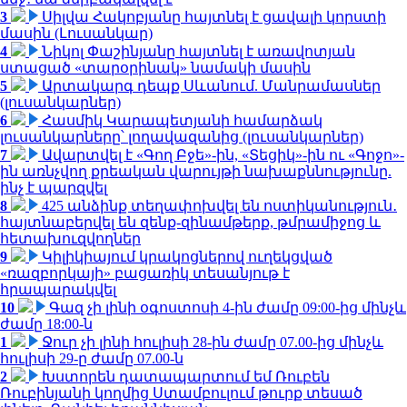
3
Սիլվա Հակոբյանը հայտնել է ցավալի կորստի
մասին (Լուսանկար)
4
Նիկոլ Փաշինյանը հայտնել է առավոտյան
ստացած «տարօրինակ» նամակի մասին
5
Արտակարգ դեպք Սևանում. Մանրամասներ
(լուսանկարներ)
6
Հասմիկ Կարապետյանի համարձակ
լուսանկարները՝ լողավազանից (լուսանկարներ)
7
Ավարտվել է «Գող Բջե»-ին, «Տեցիկ»-ին ու «Գոջո»-
ին առնչվող քրեական վարույթի նախաքննությունը.
ինչ է պարզվել
8
425 անձինք տեղափոխվել են ոստիկանություն․
հայտնաբերվել են զենք-զինամթերք, թմրամիջոց և
հետախուզվողներ
9
Կիլիկիայում կրակոցներով ուղեկցված
«ռազբորկայի» բացառիկ տեսանյութ է
հրապարակվել
10
Գազ չի լինի օգոստոսի 4-ին ժամը 09:00-ից մինչև
ժամը 18:00-ն
1
Ջուր չի լինի հուլիսի 28-ին ժամը 07.00-ից մինչև
հուլիսի 29-ը ժամը 07.00-ն
2
Խստորեն դատապարտում եմ Ռուբեն
Ռուբինյանի կողմից Ստամբուլում թուրք տեսած