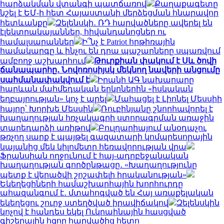
հարձակման վտանգի պատճառով
Քաղաքագետը
նշել է ԵՄ-ի հետ Հայաստանի մերձեցման հնարավոր
հետևանքը
Զելենսկի․ ՌԴ հարվածները ավերել են
էլեկտրակայաններ, հիվանդանոցներ ու
համալսարաններ
Ի՞նչ է Patriot հրթիռային
համակարգը և ինչու են դրա պաշարները սպառվում
ամբողջ աշխարհում
Թուրքիան փակում է Սև ծովի
ճանապարհը․ Նովոռոսիյսկ մեկնող նավերի անցումը
սահմանափակվում է
Իրանի ԱԳ նախարարը
հարևան մահմեդական երկրներին «իսկական
եղբայրության» կոչ է արել
Մահացել է Լիոնել Մեսսիի
հայրը՝ Խորխե Մեսսին
Ռուբինյանը շնորհավորել է
խաղաղության հռչակագրի ստորագրման առաջին
տարեդարձի առիթով
Բուլղարիայում անօդաչու
թռչող սարք է պայթել գազատարի կոմպրեսորային
կայանից մեկ կիլոմետր հեռավորության վրա
Ֆրանսիան ողջունում է հայ-ադրբեջանական
խաղաղության գործընթացը․ «Խաղաղությունը
պետք է վերածվի շոշափելի իրականության»
Եկեղեցիների համաշխարհային խորհուրդը
ահազանգում է․ մտահոգված են Հայ առաքելական
եկեղեցու շուրջ ստեղծված իրավիճակով
Զելենսկին
կոչով է հանդես եկել Ուկրաինային հասցված
գիշերային հզոր հարվածից հետո