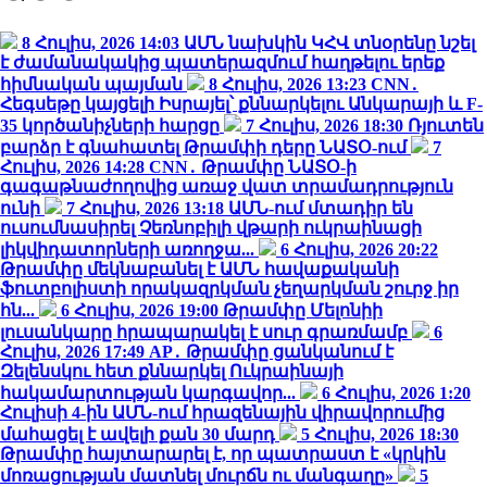
8 Հուլիս, 2026 14:03
ԱՄՆ նախկին ԿՀՎ տնօրենը նշել
է ժամանակակից պատերազմում հաղթելու երեք
հիմնական պայման
8 Հուլիս, 2026 13:23
CNN․
Հեգսեթը կայցելի Իսրայել՝ քննարկելու Անկարայի և F-
35 կործանիչների հարցը
7 Հուլիս, 2026 18:30
Ռյուտեն
բարձր է գնահատել Թրամփի դերը ՆԱՏՕ-ում
7
Հուլիս, 2026 14:28
CNN․ Թրամփը ՆԱՏՕ-ի
գագաթնաժողովից առաջ վատ տրամադրություն
ունի
7 Հուլիս, 2026 13:18
ԱՄՆ-ում մտադիր են
ուսումնասիրել Չեռնոբիլի վթարի ուկրաինացի
լիկվիդատորների առողջա...
6 Հուլիս, 2026 20:22
Թրամփը մեկնաբանել է ԱՄՆ հավաքականի
ֆուտբոլիստի որակազրկման չեղարկման շուրջ իր
հն...
6 Հուլիս, 2026 19:00
Թրամփը Մելոնիի
լուսանկարը հրապարակել է սուր գրառմամբ
6
Հուլիս, 2026 17:49
AP․ Թրամփը ցանկանում է
Զելենսկու հետ քննարկել Ուկրաինայի
հակամարտության կարգավոր...
6 Հուլիս, 2026 1:20
Հուլիսի 4-ին ԱՄՆ-ում հրազենային վիրավորումից
մահացել է ավելի քան 30 մարդ
5 Հուլիս, 2026 18:30
Թրամփը հայտարարել է, որ պատրաստ է «կրկին
մոռացության մատնել մուրճն ու մանգաղը»
5