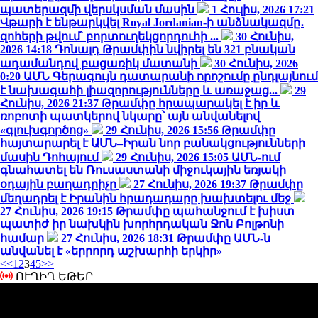
պատերազմի վերսկսման մասին
1 Հուլիս, 2026 17:21
Վթարի է ենթարկվել Royal Jordanian-ի անձնակազմը․
զոհերի թվում՝ բորտուղեկցորդուհի ...
30 Հունիս,
2026 14:18
Դոնալդ Թրամփին նվիրել են 321 բնական
ադամանդով բացառիկ մատանի
30 Հունիս, 2026
0:20
ԱՄՆ Գերագույն դատարանի որոշումը ընդլայնում
է նախագահի լիազորությունները և առաջաց...
29
Հունիս, 2026 21:37
Թրամփը հրապարակել է իր և
ռոբոտի պատկերով նկարը՝ այն անվանելով
«գլուխգործոց»
29 Հունիս, 2026 15:56
Թրամփը
հայտարարել է ԱՄՆ–Իրան նոր բանակցությունների
մասին Դոհայում
29 Հունիս, 2026 15:05
ԱՄՆ-ում
գնահատել են Ռուսաստանի միջուկային եռյակի
օդային բաղադրիչը
27 Հունիս, 2026 19:37
Թրամփը
մեղադրել է Իրանին հրադադարը խախտելու մեջ
27 Հունիս, 2026 19:15
Թրամփը պահանջում է խիստ
պատիժ իր նախկին խորհրդական Ջոն Բոլթոնի
համար
27 Հունիս, 2026 18:31
Թրամփը ԱՄՆ-ն
անվանել է «երրորդ աշխարհի երկիր»
<<
1
2
3
4
5
>>
ՈՒՂԻՂ ԵԹԵՐ