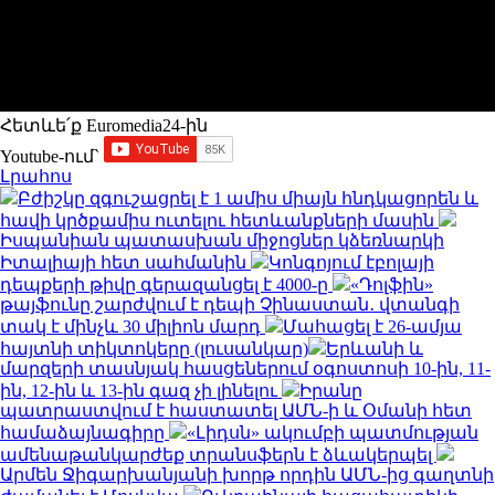
Հետևե՛ք Euromedia24-ին
Youtube-ում`
Լրահոս
Բժիշկը զգուշացրել է 1 ամիս միայն հնդկացորեն և
հավի կրծքամիս ուտելու հետևանքների մասին
Իսպանիան պատասխան միջոցներ կձեռնարկի
Իտալիայի հետ սահմանին
Կոնգոյում էբոլայի
դեպքերի թիվը գերազանցել է 4000-ը
«Դոլֆին»
թայֆունը շարժվում է դեպի Չինաստան․ վտանգի
տակ է մինչև 30 միլիոն մարդ
Մահացել է 26-ամյա
հայտնի տիկտոկերը (լուսանկար)
Երևանի և
մարզերի տասնյակ հասցեներում օգոստոսի 10-ին, 11-
ին, 12-ին և 13-ին գազ չի լինելու
Իրանը
պատրաստվում է հաստատել ԱՄՆ-ի և Օմանի հետ
համաձայնագիրը
«Լիդսն» ակումբի պատմության
ամենաթանկարժեք տրանսֆերն է ձևակերպել
Արմեն Ջիգարխանյանի խորթ որդին ԱՄՆ-ից գաղտնի