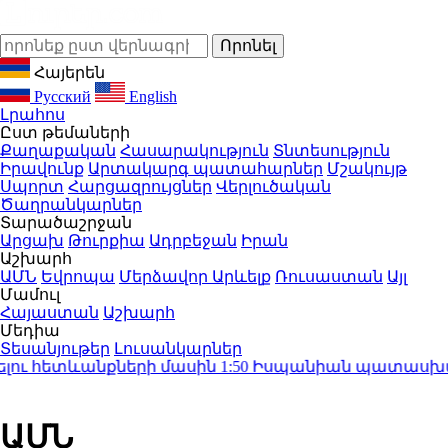
Հայերեն
Русский
English
Լրահոս
Ըստ թեմաների
Քաղաքական
Հասարակություն
Տնտեսություն
Իրավունք
Արտակարգ պատահարներ
Մշակույթ
Սպորտ
Հարցազրույցներ
Վերլուծական
Ծաղրանկարներ
Տարածաշրջան
Արցախ
Թուրքիա
Ադրբեջան
Իրան
Աշխարհ
ԱՄՆ
Եվրոպա
Մերձավոր Արևելք
Ռուսաստան
Այլ
Մամուլ
Հայաստան
Աշխարհ
Մեդիա
Տեսանյութեր
Լուսանկարներ
ու հետևանքների մասին
1:50
Իսպանիան պատասխան միջ
ԱՄՆ