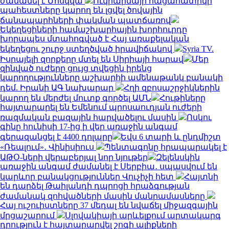
ժամանել է Մոսկվա
Ուկրաինայի հացահատիկի
պահեստները կարող են լցվել ծովային
ճանապարհների փակման պատճառով
Եկեղեցիների համաշխարհային խորհուրդը
խորապես մտահոգված է Հայ առաքելական
եկեղեցու շուրջ ստեղծված իրավիճակով
Syria TV.
Իսրայելի զորքերը մտել են Սիրիայի հարավ
Մեր
զինված ուժերը ցույց տվեցին իրենց
կարողությունները աշխարհի ամենաթանկ բանակի
դեմ. Իրանի ԱԳ նախարար
Հղի զբոսաշրջիկներին
կարող են մերժել մուտք գործել ԱՄՆ
Հութիները
հայտարարել են Եմենում պրոսաուդյան ուժերի
ռազմական բազային հարվածելու մասին
Ոսկու
գինը հունիսի 17-ից ի վեր առաջին անգամ
գերազանցել է 4400 դոլարը
Եվս 6 տարի և ընդմիշտ
«Ռեալում»․ Վինիսիուս
Պենտագոնը հրապարակել է
ԱԹՕ-ների վերաբերյալ նոր նյութեր
Զելենսկին
առաջին անգամ ժամանել է Սերբիա․ սպասվում են
կարևոր բանակցություններ Վուչիչի հետ
Հայտնի
են դարձել Թաիլանդի դպրոցի հրաձգության
ժամանակ զոհվածների մասին մանրամասները
Հայ ուշուիստները 37 մեդալ են նվաճել միջազգային
մրցաշարում
Սլովակիայի արևելքում արտակարգ
դրություն է հայտարարվել շոգի ալիքների