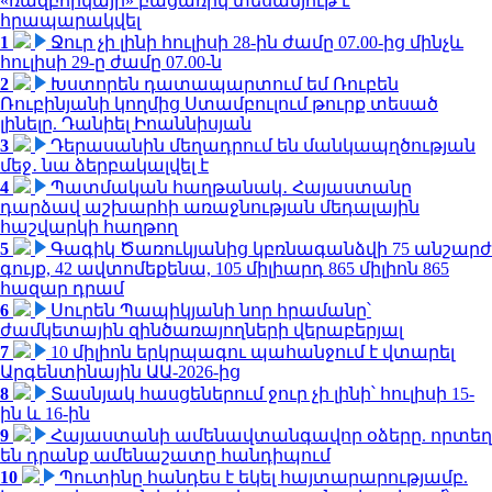
«ռազբորկայի» բացառիկ տեսանյութ է
հրապարակվել
1
Ջուր չի լինի հուլիսի 28-ին ժամը 07.00-ից մինչև
հուլիսի 29-ը ժամը 07.00-ն
2
Խստորեն դատապարտում եմ Ռուբեն
Ռուբինյանի կողմից Ստամբուլում թուրք տեսած
լինելը. Դանիել Իոաննիսյան
3
Դերասանին մեղադրում են մանկապղծության
մեջ․ նա ձերբակալվել է
4
Պատմական հաղթանակ․ Հայաստանը
դարձավ աշխարհի առաջնության մեդալային
հաշվարկի հաղթող
5
Գագիկ Ծառուկյանից կբռնագանձվի 75 անշարժ
գույք, 42 ավտոմեքենա, 105 միլիարդ 865 միլիոն 865
հազար դրամ
6
Սուրեն Պապիկյանի նոր հրամանը՝
ժամկետային զինծառայողների վերաբերյալ
7
10 միլիոն երկրպագու պահանջում է վտարել
Արգենտինային ԱԱ-2026-ից
8
Տասնյակ հասցեներում ջուր չի լինի՝ հուլիսի 15-
ին և 16-ին
9
Հայաստանի ամենավտանգավոր օձերը. որտեղ
են դրանք ամենաշատը հանդիպում
10
Պուտինը հանդես է եկել հայտարարությամբ.