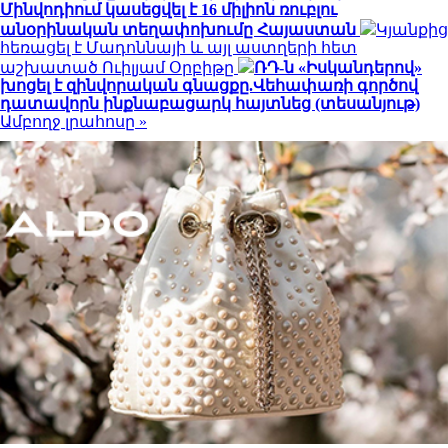
Մինվոդիում կասեցվել է 16 միլիոն ռուբլու
անօրինական տեղափոխումը Հայաստան
Կյանքից
հեռացել է Մադոննայի և այլ աստղերի հետ
աշխատած Ուիլյամ Օրբիթը
ՌԴ-ն «Իսկանդերով»
խոցել է զինվորական գնացքը.Վեհափառի գործով
դատավորն ինքնաբացարկ հայտնեց (տեսանյութ)
Ամբողջ լրահոսը »