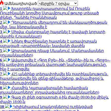
Ամենադիտված
1
Խստորեն դատապարտում եմ Ռուբեն
Ռուբինյանի կողմից Ստամբուլում թուրք տեսած
լինելը. Դանիել Իոաննիսյան
2
Դերասանին մեղադրում են մանկապղծության
մեջ․ նա ձերբակալվել է
3
Սիլվա Հակոբյանը հայտնել է ցավալի կորստի
մասին (Լուսանկար)
4
Նիկոլ Փաշինյանը հայտնել է առավոտյան
ստացած «տարօրինակ» նամակի մասին
5
Արտակարգ դեպք Սևանում. Մանրամասներ
(լուսանկարներ)
6
Ավարտվել է «Գող Բջե»-ին, «Տեցիկ»-ին ու «Գոջո»-
ին առնչվող քրեական վարույթի նախաքննությունը.
ինչ է պարզվել
7
425 անձինք տեղափոխվել են ոստիկանություն․
հայտնաբերվել են զենք-զինամթերք, թմրամիջոց և
հետախուզվողներ
8
Հասմիկ Կարապետյանի համարձակ
լուսանկարները՝ լողավազանից (լուսանկարներ)
9
Գազ չի լինի օգոստոսի 4-ին ժամը 09:00-ից մինչև
ժամը 18:00-ն
10
Կիլիկիայում կրակոցներով ուղեկցված