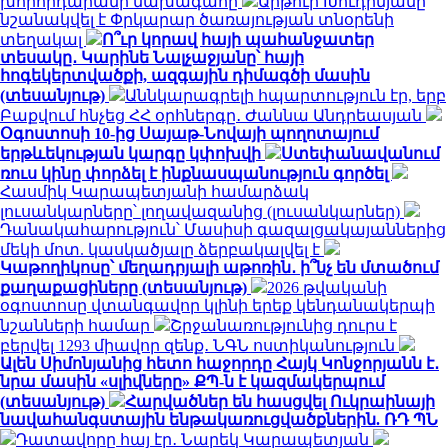
խորհրդարանի նախագահը
Արթուր Խուդինյանը
նշանակվել է Փրկարար ծառայության տնօրենի
տեղակալ
Ո՞ւր կորավ հայի պահանջատեր
տեսակը․ Կարինե Նալչաջյանը՝ հայի
հոգեկերտվածքի, ազգային դիմագծի մասին
(տեսանյութ)
Աննկարագրելի հպարտություն էր, երբ
Բաքվում հնչեց ՀՀ օրհներգը․ Ժաննա Անդրեասյան
Օգոստոսի 10-ից Սայաթ-Նովայի պողոտայում
երթևեկության կարգը կփոխվի
Ստեփանավանում
ռուս կինը փորձել է ինքնասպանություն գործել
Հասմիկ Կարապետյանի համարձակ
լուսանկարները՝ լողավազանից (լուսանկարներ)
Դանակահարություն՝ Մասիսի գազալցակայաններից
մեկի մոտ. կասկածյալը ձերբակալվել է
Կաթողիկոսը՝ մեղադրյալի աթոռին․ ի՞նչ են մտածում
քաղաքացիները (տեսանյութ)
2026 թվականի
օգոստոսը վտանգավոր կլինի երեք կենդանակերպի
նշանների համար
Շրջանառությունից դուրս է
բերվել 1293 միավոր զենք․ ՆԳՆ ոստիկանություն
Ալեն Սիմոնյանից հետո հաջորդը Հայկ Կոնջորյանն է․
նրա մասին «սլիվները» ՔՊ-ն է կազմակերպում
(տեսանյութ)
Հարվածներ են հասցվել Ուկրաինայի
նավահանգստային ենթակառուցվածքներին. ՌԴ ՊՆ
Դատավորը հայ էր․ Նարեկ Կարապետյան