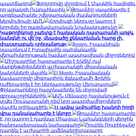
պատճառով
Ֆյոդորովը փորձում է Մասկին համոզել,
որ աջակցի Ուկրաինային
Թրամփը սպառնացել է
արգելափակել շվեյցարական ժամացույցների
ներմուծումը ԱՄՆ
Հորմուզի նեղուցը կարող է
կորցնել իր ռազմավարական նշանակությունը
Կաթողիկոսը չպետք է հայկական դատարանի առջև
կանգնի ու վե՛րջ, մնացածը քննարկման հարց չի․
փաստաբան (տեսանյութ)
Reuters. Իսպանիան
սպառնում է Իտալիային սահմանային
վերահսկողության համար պատասխան միջոցներով
Միշուստինը հայտարարել է ԵԱՏՄ-ում
մարքեթփլեյսների աշխատանքի միասնական
կանոնների մասին
El Mundo. Իսպանական
նավատորմը միգրացիոն ճգնաժամի ֆոնին
ուժեղացրել է իր ներկայությունը Սեուտայում
Փրկարարները հայտնաբերել են մոլորված
զբոսաշրջիկներին
ԱՄՆ Սենատը հավանություն է
տվել Ռուսաստանի դեմ նոր պատժամիջոցների
մասին օրինագծին
31-ամյա ամուսինը խանդի հողի
վրա դանակահարել է կնոջը
Թրամփը հայտարարել
է, որ կարող է դառնալ Միացյալ Նահանգների վերջին
հանրապետական ​​նախագահը
Ռուբեն Ռուբինյանը
դարձել է աշխարհի ամենաերիտասարդ