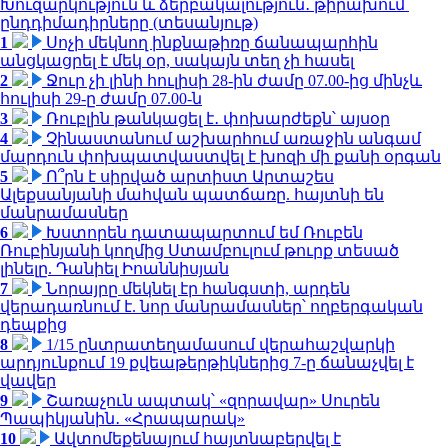
Խուզարկություն և ձերբակալություն․ թիրախում՝
ընդդիմադիրները (տեսանյութ)
1
Սոչի մեկնող ինքնաթիռը ճանապարհին
անցկացրել է մեկ օր, սակայն տեղ չի հասել
2
Ջուր չի լինի հուլիսի 28-ին ժամը 07.00-ից մինչև
հուլիսի 29-ը ժամը 07.00-ն
3
Ռուբլին թանկացել է․ փոխարժեքն՝ այսօր
4
Չինաստանում աշխարհում առաջին անգամ
մարդուն փոխպատվաստվել է խոզի մի քանի օրգան
5
Ո՞րն է սիրված արտիստ Արտաշես
Ալեքսանյանի մահվան պատճառը. հայտնի են
մանրամասներ
6
Խստորեն դատապարտում եմ Ռուբեն
Ռուբինյանի կողմից Ստամբուլում թուրք տեսած
լինելը. Դանիել Իոաննիսյան
7
Նորայրը մեկնել էր հանգստի, արդեն
վերադառնում է. նոր մանրամասներ՝ ողբերգական
դեպքից
8
1/15 ընտրատեղամասում վերահաշվարկի
արդյունքում 19 քվեաթերթիկներից 7-ը ճանաչվել է
վավեր
9
Շառաչուն ապտակ՝ «զորավար» Սուրեն
Պապիկյանին․ «Հրապարակ»
10
Ավտոմեքենայում հայտնաբերվել է